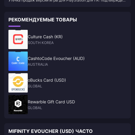
Утечка продаж версии игры для PlayStation для ПК: подтвержден
подтвержден выход «Человека-паука 2» и «Росомахи»
выход «Человека-паука 2» и «Росомахи» на ПК
на ПК
РЕКОМЕНДУЕМЫЕ ТОВАРЫ
Culture Cash (KR)
SOUTH KOREA
CashtoCode Evoucher (AUD)
AUSTRALIA
oBucks Card (USD)
GLOBAL
Rewarble Gift Card USD
GLOBAL
MIFINITY EVOUCHER (USD) ЧАСТО