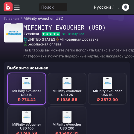
Поиск
Русский
/
Главная
/
MiFinity eVoucher (USD)
MIFINITY EVOUCHER (USD)
Excellent
Trustpilot
UNITED STATES
Мгновенная доставка
Безопасная оплата
На BitTopup вы можете легко пополнять баланс в играх, на с
платформах и покупать подарочные карты, наслаждаясь удоб
и отличными скидками!
Выберите номинал
MiFinity eVoucher
MiFinity eVoucher
MiFinity eVoucher
USD 10
USD 25
USD 50
₽ 774.42
₽ 1936.85
₽ 3872.90
MiFinity eVoucher
MiFinity eVoucher
USD 100
USD 200
₽ 7746.59
₽ 15492.39