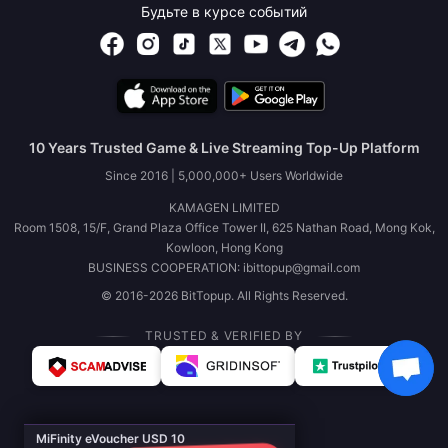
Будьте в курсе событий
10 Years Trusted Game & Live Streaming Top-Up Platform
Since 2016 | 5,000,000+ Users Worldwide
KAMAGEN LIMITED
Room 1508, 15/F, Grand Plaza Office Tower II, 625 Nathan Road, Mong Kok,
Kowloon, Hong Kong
BUSINESS COOPERATION: ibittopup@gmail.com
© 2016-2026 BitTopup. All Rights Reserved.
TRUSTED & VERIFIED BY
MiFinity eVoucher USD 10