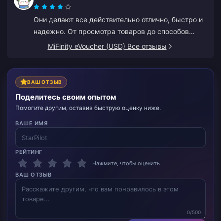
или кэшбэк. Разочаровывает отсутствие каких-
Они делают все действительно отлично, быстро и
либо вознаграждений для постоянных клиентов.
надежно. От просмотра товаров до способов
оплаты — весь интерфейс ставит их далеко
MiFinity eVoucher (USD) Все отзывы
впереди конкурентов, так как это предотвращает
множество ошибок.
ВАШ ОТЗЫВ
Поделитесь своим опытом
Помогите другим, оставив быструю оценку ниже.
ВАШЕ ИМЯ
РЕЙТИНГ
Нажмите, чтобы оценить
ВАШ ОТЗЫВ
0/500