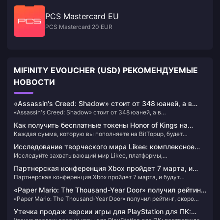
PCS Mastercard EU
PCS Mastercard 20 EUR
MIFINITY EVOUCHER (USD) РЕКОМЕНДУЕМЫЕ
НОВОСТИ
«Assassin's Creed: Shadow» стоит от 348 юаней, а в
«Assassin's Creed: Shadow» стоит от 348 юаней, а в
окончательную версию можно сыграть за три дня
окончательную версию можно сыграть за три дня вперед.
вперед.
Как получить бесплатные токены Honor of Kings на
Каждая сумма, которую вы пополняете на BitTopup, будет
BitTopup?
храниться в вашем аккаунте в виде баллов. При выполнении
Исследование творческого мира Likee: комплексное
условий вам будут выданы дополнительные токены.
Исследуйте захватывающий мир Likee, платформы,
путешествие
объединяющей творчество, сообщество и развлечения. Узнайте,
Партнерская конференция Xbox пройдет 7 марта, и
как разблокировать новые функции и поддержать авторов, купив
Партнерская конференция Xbox пройдет 7 марта, и будут
будут подтверждены новые игры от EA, Capcom и
Likee Diamonds, а также узнайте, как легко найти свой
подтверждены новые игры от EA, Capcom и Nexon.
идентификатор Likee ID для более удобной работы.
Nexon.
«Paper Mario: The Thousand-Year Door» получил рейтинг,
«Paper Mario: The Thousand-Year Door» получил рейтинг, скоро
скоро может объявить дату выхода
может объявить дату выхода
Утечка продаж версии игры для PlayStation для ПК: