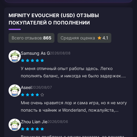
MIFINITY EVOUCHER (USD) ОТЗЫВЫ
ПОКУПАТЕЛЕЙ О ПОПОЛНЕНИИ
Всего отзывов:
865
Средняя оценка
4.1
Samsung As G
2026/08/08
У меня отличный опыт работы здесь. Легко
пополнять баланс, и никогда не было задержек.
Сервис отличный. Так держать.
Aseel
2026/08/07
Мне очень нравится лор и сама игра, но я не могу
попасть в чайник и Wonderland, пожалуйста,
помогите мне. В остальном все супер.
Zhou Lian Jie
2026/08/06
Возникла проблема с одним заказом, ее решили