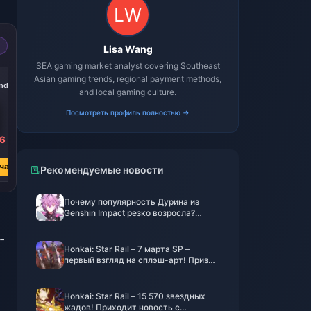
Lisa Wang
SEA gaming market analyst covering Southeast
-38%
-38%
-38%
Asian gaming trends, regional payment methods,
nds
3499 Diamonds
4500 Diamonds
6999 Diamonds
and local gaming culture.
Посмотреть профиль полностью →
26
₽ 2650.47
₽ 3398.48
₽ 5301.73
₽ 4267.55
₽ 5471.18
₽ 8535.17
час
Купить сейчас
Купить сейчас
Купить сейчас
Рекомендуемые новости
Почему популярность Дурина из
Genshin Impact резко возросла?
Глубокий анализ очарования этого
дракона
-
Honkai: Star Rail – 7 марта SP –
первый взгляд на сплэш-арт! Призыв
действительно похож на медузу!
Honkai: Star Rail – 15 570 звездных
жадов! Приходит новость с