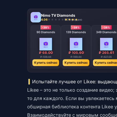
Nimo TV Diamonds
4.06
951 продано
-38%
-38%
-38%
90 Diamonds
139 Diamonds
349 Diamonds
₽ 68.00
₽ 105.60
₽ 265.61
₽ 109.44
₽ 169.44
₽ 427.05
Купить сейчас
Купить сейчас
Купить сейча
Испытайте лучшее от Likee: выдаю
Likee – это не только создание видео
то для каждого. Если вы увлекаетесь
обширная библиотека контента Likee 
Взаимодействуйте с мировым сообщес