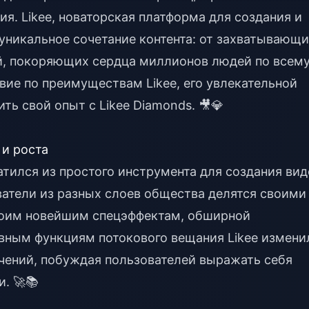
ия. Likee, новаторская платформа для создания и
уникальное сочетание контента: от захватывающ
й, покоряющих сердца миллионов людей по всем
вие по преимуществам Likee, его увлекательной
ть свой опыт с Likee Diamonds. 🎥💎
 и роста
атился из простого инструмента для создания вид
ватели из разных слоев общества делятся своими
воим новейшим спецэффектам, обширной
вным функциям потокового вещания Likee измени
ений, побуждая пользователей выражать себя
. 🚀📚