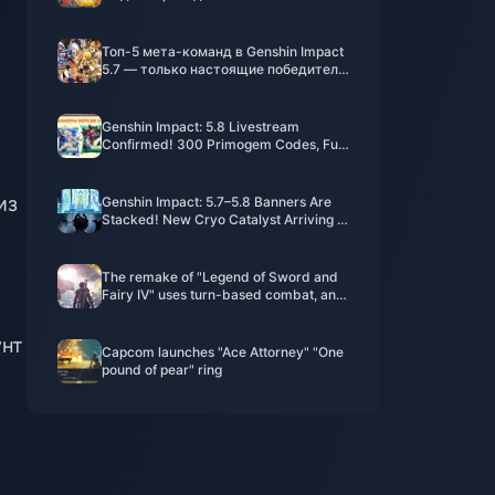
Ксилиана! Подтвержден баннер
версии 3.5!
Топ-5 мета-команд в Genshin Impact
5.7 — только настоящие победители
владеют всеми ими!
Genshin Impact: 5.8 Livestream
Confirmed! 300 Primogem Codes, Full
Event Rewards Summary – Earn Over
10,000 Primogems for Free!
из
Genshin Impact: 5.7–5.8 Banners Are
Stacked! New Cryo Catalyst Arriving in
6.0!
The remake of "Legend of Sword and
Fairy IV" uses turn-based combat, and
the PV is a real-life screen
унт
Capcom launches "Ace Attorney" "One
pound of pear" ring