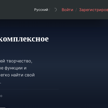
Войти
/
Зарегистриров
Русский
/
 комплексное
ей творчество,
ые функции и
легко найти свой
.
но