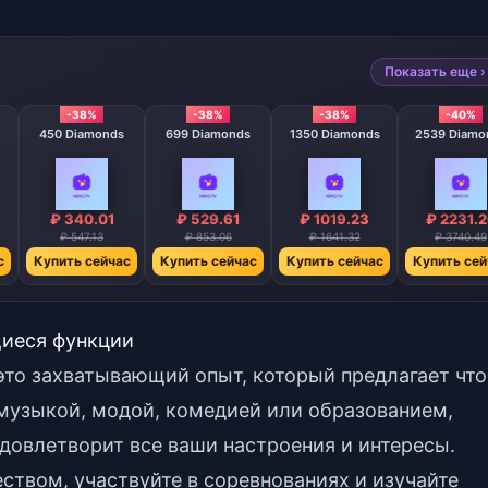
Показать еще ›
-38%
-38%
-38%
-40%
450 Diamonds
699 Diamonds
1350 Diamonds
2539 Diamo
₽ 340.01
₽ 529.61
₽ 1019.23
₽ 2231.
₽ 547.13
₽ 853.06
₽ 1641.32
₽ 3740.49
с
Купить сейчас
Купить сейчас
Купить сейчас
Купить сей
щиеся функции
; это захватывающий опыт, который предлагает что
 музыкой, модой, комедией или образованием,
удовлетворит все ваши настроения и интересы.
твом, участвуйте в соревнованиях и изучайте