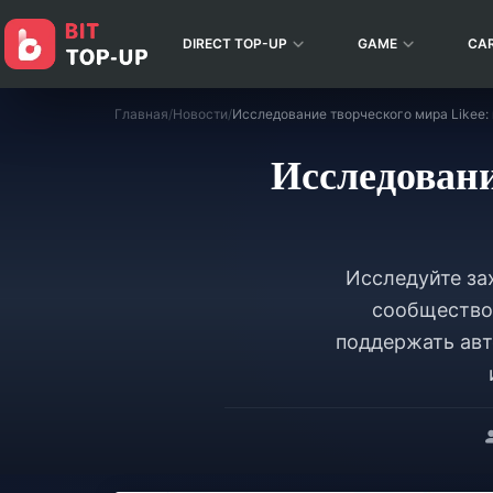
DIRECT TOP-UP
GAME
CA
Главная
/
Новости
/
Исследование творческого мира Likee:
Исследовани
Исследуйте за
сообщество 
поддержать авто