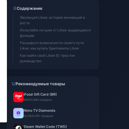
Содержание
Эволюция Likee: история инноваций и
роста
Испытайте лучшее от Likee: выдающиеся
функции
Расширьте возможности своего пути
Likee: как купить бриллианты Likee
Как найти свой Likee ID: простое
руководство
Рекомендуемые товары
iFood Gift Card (BR)
BRAZIL
860 продано
Nimo TV Diamonds
GLOBAL
951 продано
Steam Wallet Code (TWD)