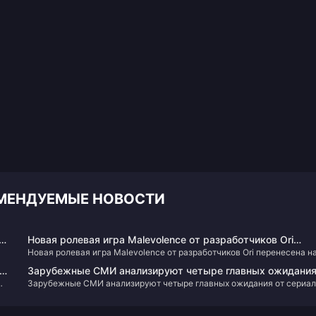
КОМЕНДУЕМЫЕ НОВОСТИ
Новая ролевая игра Malevolence от разработчиков Ori
Новая ролевая игра Malevolence от разработчиков Ori перенесена н
перенесена на второй квартал этого года
второй квартал этого года
Зарубежные СМИ анализируют четыре главных ожидани
Зарубежные СМИ анализируют четыре главных ожидания от сериал
от сериала «Borderlands» в следующем году
«Borderlands» в следующем году