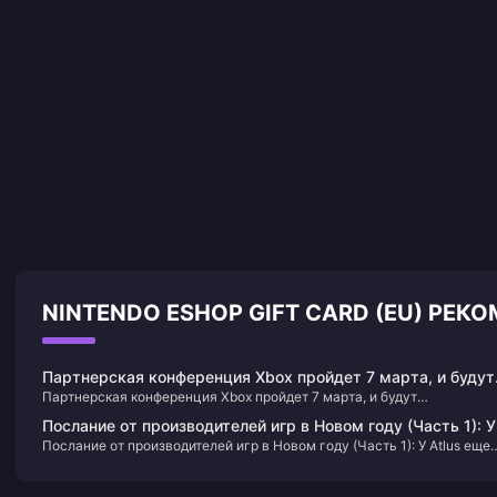
NINTENDO ESHOP GIFT CARD (EU) РЕ
Партнерская конференция Xbox пройдет 7 марта, и будут
Партнерская конференция Xbox пройдет 7 марта, и будут
подтверждены новые игры от EA, Capcom и Nexon.
подтверждены новые игры от EA, Capcom и Nexon.
Послание от производителей игр в Новом году (Часть 1): У
Послание от производителей игр в Новом году (Часть 1): У Atlus еще
Atlus еще есть неанонсированные новые игры
есть неанонсированные новые игры