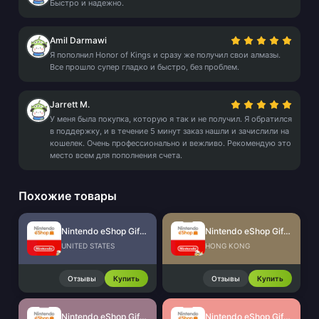
Быстро и надежно.
Amil Darmawi
Я пополнил Honor of Kings и сразу же получил свои алмазы.
Все прошло супер гладко и быстро, без проблем.
Jarrett M.
У меня была покупка, которую я так и не получил. Я обратился
в поддержку, и в течение 5 минут заказ нашли и зачислили на
кошелек. Очень профессионально и вежливо. Рекомендую это
место всем для пополнения счета.
Похожие товары
Nintendo eShop Gift Card (US)
Nintendo eShop Gift Card (HK)
UNITED STATES
HONG KONG
Отзывы
Купить
Отзывы
Купить
Nintendo eShop Gift Card (UK)
Nintendo eShop Gift Card (CA)