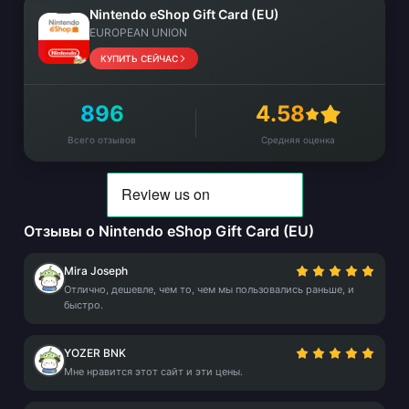
Nintendo eShop Gift Card (EU)
EUROPEAN UNION
КУПИТЬ СЕЙЧАС
896
4.58
Всего отзывов
Средняя оценка
Отзывы о Nintendo eShop Gift Card (EU)
Mira Joseph
Отлично, дешевле, чем то, чем мы пользовались раньше, и
быстро.
YOZER BNK
Мне нравится этот сайт и эти цены.