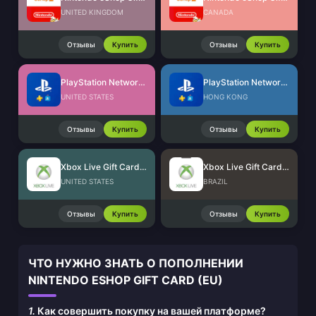
UNITED KINGDOM
CANADA
Отзывы
Купить
Отзывы
Купить
PlayStation Network Card (US)
PlayStation Network Card (HK)
UNITED STATES
HONG KONG
Отзывы
Купить
Отзывы
Купить
Xbox Live Gift Card (US)
Xbox Live Gift Card (BR)
UNITED STATES
BRAZIL
Отзывы
Купить
Отзывы
Купить
ЧТО НУЖНО ЗНАТЬ О ПОПОЛНЕНИИ
NINTENDO ESHOP GIFT CARD (EU)
1.
Как совершить покупку на вашей платформе?