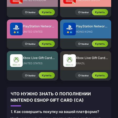
UNITED KINGDOM
EUROPEAN UNION
Отзывы
Купить
Отзывы
Купить
PlayStation Network Card (US)
PlayStation Network Card (HK)
UNITED STATES
HONG KONG
Отзывы
Купить
Отзывы
Купить
Xbox Live Gift Card (US)
Xbox Live Gift Card (BR)
UNITED STATES
BRAZIL
Отзывы
Купить
Отзывы
Купить
ЧТО НУЖНО ЗНАТЬ О ПОПОЛНЕНИИ
NINTENDO ESHOP GIFT CARD (CA)
1.
Как совершить покупку на вашей платформе?