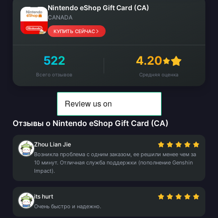
Nintendo eShop Gift Card (CA)
CANADA
КУПИТЬ СЕЙЧАС
522
4.20
Всего отзывов
Средняя оценка
Отзывы о Nintendo eShop Gift Card (CA)
Zhou Lian Jie
Возникла проблема с одним заказом, ее решили менее чем за
10 минут. Отличная служба поддержки (пополнение Genshin
Impact).
its hurt
Очень быстро и надежно.