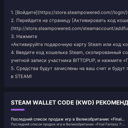
1. [Войдите](https://store.steampowered.com//login
2. Перейдите на страницу [Активировать код кош
(http://store.steampowered.com/steamaccount/addfu
3. Нажмите
«Активируйте подарочную карту Steam или код ко
4. Введите код кошелька Steam, скопированный с
учетной записи участника BITTOPUP, и нажмите «
5. Средства будут зачислены на ваш счет и будут
в STEAM!
STEAM WALLET CODE (KWD) РЕКОМЕН
Последний список продаж игр в Великобритании: «Final
Последний список продаж игр в Великобритании: «Final Fantasy 7:
Fantasy 7: Rebirth» занимает первое место