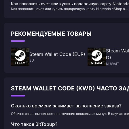
Rebirth» занимает первое место
Как пополнить счет или купить подарочную карту Nintend
Как пополнить счет или купить подарочную карту Nintendo eShop в
eShop в США
США
РЕКОМЕНДУЕМЫЕ ТОВАРЫ
Steam Wal
Steam Wallet Code (EUR)
D)
EU
KUWAIT
STEAM WALLET CODE (KWD) ЧАСТО 
Сколько времени занимает выполнение заказа?
Обычно заказ выполняется в течение нескольких минут. В случае з
Что такое BitTopup?