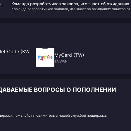
o
Команда разработчиков заявила, что знает об ожиданиях
Команда разработчиков заявила, что знает об ожиданиях фанатов от
фанатов от ремейка «Звездный океан 3», но новых планов
ремейка «Звездный океан 3», но новых планов на данный момент нет
на данный момент нет.
let Code (KW
MyCard (TW)
TAIWAN
ЗАДАВАЕМЫЕ ВОПРОСЫ О ПОПОЛНЕНИИ
адержки, пожалуйста, свяжитесь с нашей службой поддержки.