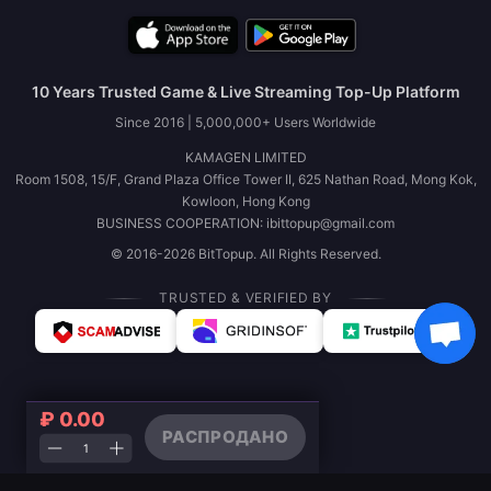
10 Years Trusted Game & Live Streaming Top-Up Platform
Since 2016 | 5,000,000+ Users Worldwide
KAMAGEN LIMITED
Room 1508, 15/F, Grand Plaza Office Tower II, 625 Nathan Road, Mong Kok,
Kowloon, Hong Kong
BUSINESS COOPERATION: ibittopup@gmail.com
© 2016-2026 BitTopup. All Rights Reserved.
TRUSTED & VERIFIED BY
₽ 0.00
РАСПРОДАНО