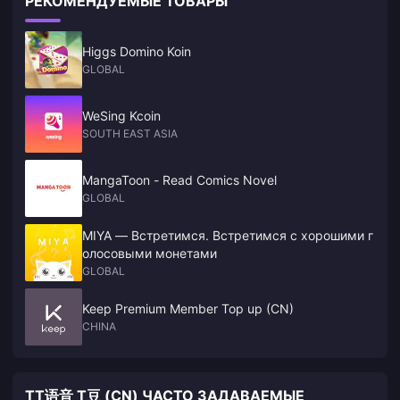
РЕКОМЕНДУЕМЫЕ ТОВАРЫ
Higgs Domino Koin
GLOBAL
WeSing Kcoin
SOUTH EAST ASIA
MangaToon - Read Comics Novel
GLOBAL
MIYA — Встретимся. Встретимся с хорошими г
олосовыми монетами
GLOBAL
Keep Premium Member Top up (CN)
CHINA
TT语音 T豆 (CN) ЧАСТО ЗАДАВАЕМЫЕ