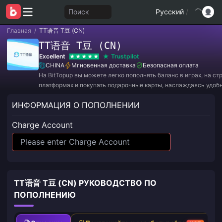
Поиск
Русский
/
Главная
/
TT语音 T豆 (CN)
TT语音 T豆 (CN)
Excellent
Trustpilot
CHINA
Мгновенная доставка
Безопасная оплата
На BitTopup вы можете легко пополнять баланс в играх, на с
платформах и покупать подарочные карты, наслаждаясь удоб
и отличными скидками!
ИНФОРМАЦИЯ О ПОПОЛНЕНИИ
Charge Account
TT语音 T豆 (CN) РУКОВОДСТВО ПО
ПОПОЛНЕНИЮ