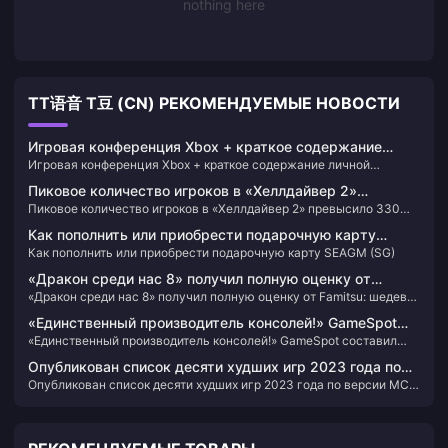
nothing here
TT语音 T豆 (CN) РЕКОМЕНДУЕМЫЕ НОВОСТИ
Игровая конференция Xbox + краткое содержание
Игровая конференция Xbox + краткое содержание личной
личной встречи «COD»
встречи «COD»
Пиковое количество игроков в «Хеллдайвер 2»
Пиковое количество игроков в «Хеллдайвер 2» превысило 330
превысило 330 000, и чиновник усердно работает над
000, и чиновник усердно работает над увеличением мощности
увеличением мощности серверов
Как пополнить или приобрести подарочную карту
серверов
Как пополнить или приобрести подарочную карту SEAGM (SG)
SEAGM (SG)
«Дракон среди нас 8» получил полную оценку от
«Дракон среди нас 8» получил полную оценку от Famitsu: шедевр
Famitsu: шедевр в серии
в серии
«Единственный производитель консолей!» GameSpot
«Единственный производитель консолей!» GameSpot составил
составил рейтинг 20 лучших игровых персонажей
рейтинг 20 лучших игровых персонажей Nintendo
Nintendo
Опубликован список десяти худших игр 2023 года по
Опубликован список десяти худших игр 2023 года по версии MC
версии MC Station: «Gulu» успешно возглавила список
Station: «Gulu» успешно возглавила список