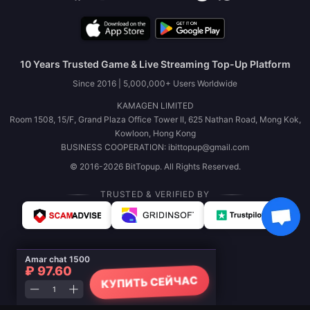
10 Years Trusted Game & Live Streaming Top-Up Platform
Since 2016 | 5,000,000+ Users Worldwide
KAMAGEN LIMITED
Room 1508, 15/F, Grand Plaza Office Tower II, 625 Nathan Road, Mong Kok,
Kowloon, Hong Kong
BUSINESS COOPERATION: ibittopup@gmail.com
© 2016-2026 BitTopup. All Rights Reserved.
TRUSTED & VERIFIED BY
Amar chat 1500
₽ 97.60
КУПИТЬ СЕЙЧАС