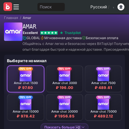
Поиск
Русский
/
Главная
/
Amar
AMAR
Excellent
Trustpilot
GLOBAL
Мгновенная доставка
Безопасная оплата
Общайтесь с Amar легко и безопасно через BitTopUp! Получит
опыт благодаря быстрой и надежной доставке. Присоединяйт
прямо сейчас, чтобы воспользоваться эксклюзивными предл
Выберите номинал
потрясающими скидками! ✨
70% OFF
70% OFF
70% OFF
Amar chat 1500
Amar chat 3000
Amar chat 7500
₽ 97.60
₽ 196.00
₽ 489.61
70% OFF
70% OFF
70% OFF
Amar chat 15000
Amar chat 30000
Amar chat 75000
₽ 978.42
₽ 1956.85
₽ 4892.12
Показать больше
+2