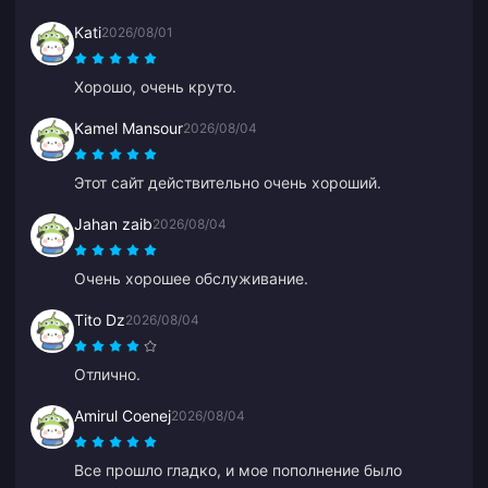
на мой аккаунт Binance. Я доволен вашим
Kati
2026/08/01
приложением и тем, как оно меня направляло.
Спасибо, так держать!
Хорошо, очень круто.
Kamel Mansour
2026/08/04
Этот сайт действительно очень хороший.
Jahan zaib
2026/08/04
Очень хорошее обслуживание.
Tito Dz
2026/08/04
Отлично.
Amirul Coenej
2026/08/04
Все прошло гладко, и мое пополнение было