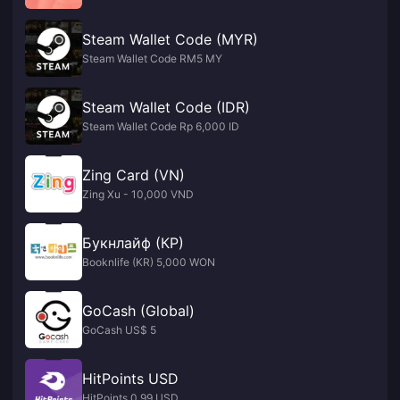
Steam Wallet Code (MYR)
Steam Wallet Code RM5 MY
Steam Wallet Code (IDR)
Steam Wallet Code Rp 6,000 ID
Zing Card (VN)
Zing Xu - 10,000 VND
Букнлайф (КР)
Booknlife (KR) 5,000 WON
GoCash (Global)
GoCash US$ 5
HitPoints USD
HitPoints 0.99 USD