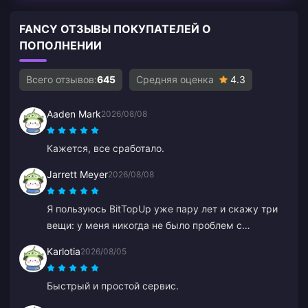
FANCY ОТЗЫВЫ ПОКУПАТЕЛЕЙ О
ПОПОЛНЕНИИ
Всего отзывов:
645
Средняя оценка
4.3
Aaden Mark
2026/08/08
Кажется, все сработало.
Jarrett Meyer
2026/08/08
Я пользуюсь BitTopUp уже пару лет и скажу три
вещи: у меня никогда не было проблем с
пополнением; скорость доставки превосходит
Karlotia
2026/08/05
все, что я пробовал; и это невероятно просто —
пара кликов, и все готово. Это облегчает жизнь.
Быстрый и простой сервис.