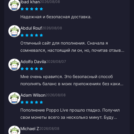
ibad khan
2026/08/08
Надежная и безопасная доставка.
Abdul Rouf
2026/08/08
Отличный сайт для пополнения. Сначала я
сомневался, настоящий ли он, но, почитав отзывы,
купил на небольшую сумму. Все пришло меньше
Adolfo Davila
2026/08/07
чем за 2 минуты, так что я очень доволен.
Мне очень нравится. Это безопасный способ
пополнять баланс в моих приложениях без каких-
либо сложностей и задержек, и я уверен, что
Adam Wilson
2026/08/08
меня не обманут.
Пополнение Poppo Live прошло гладко. Получил
свои монеты всего за несколько минут. Буду
пользоваться снова!
Michael Z
2026/08/08