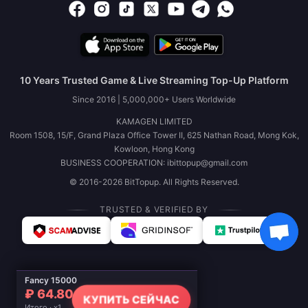
10 Years Trusted Game & Live Streaming Top-Up Platform
Since 2016 | 5,000,000+ Users Worldwide
KAMAGEN LIMITED
Room 1508, 15/F, Grand Plaza Office Tower II, 625 Nathan Road, Mong Kok,
Kowloon, Hong Kong
BUSINESS COOPERATION: ibittopup@gmail.com
© 2016-2026 BitTopup. All Rights Reserved.
TRUSTED & VERIFIED BY
Fancy 15000
₽ 64.80
КУПИТЬ СЕЙЧАС
Итого · x1