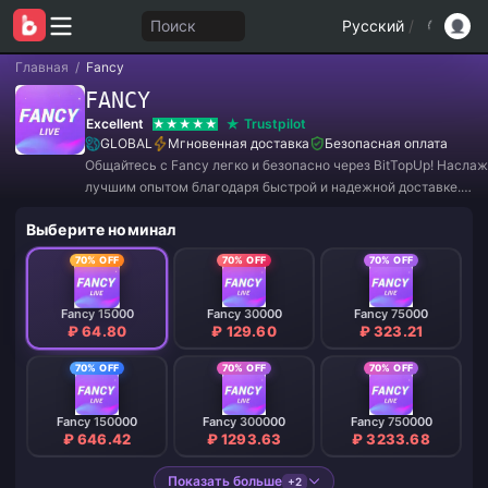
Поиск
Русский
/
Главная
/
Fancy
FANCY
Excellent
Trustpilot
GLOBAL
Мгновенная доставка
Безопасная оплата
Общайтесь с Fancy легко и безопасно через BitTopUp! Насла
лучшим опытом благодаря быстрой и надежной доставке.
Присоединяйтесь к нам прямо сейчас, чтобы получить экскл
Выберите номинал
предложения и потрясающие скидки!
70% OFF
70% OFF
70% OFF
Fancy 15000
Fancy 30000
Fancy 75000
₽ 64.80
₽ 129.60
₽ 323.21
70% OFF
70% OFF
70% OFF
Fancy 150000
Fancy 300000
Fancy 750000
₽ 646.42
₽ 1293.63
₽ 3233.68
Показать больше
+2