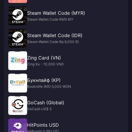
Steam Wallet Code (MYR)
Steam Wallet Code RM5 MY
Steam Wallet Code (IDR)
Steam Wallet Code Rp 6,000 ID
Zing Card (VN)
Zing Xu - 10,000 VND
Букнлайф (КР)
Booknlife (KR) 5,000 WON
GoCash (Global)
GoCash US$ 5
HitPoints USD
HitPoints 0.99 USD