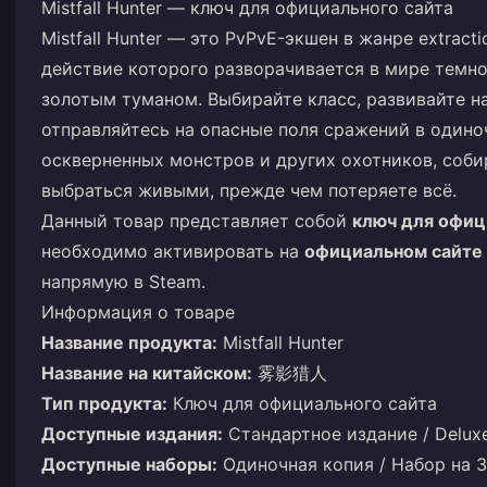
Mistfall Hunter — ключ для официального сайта
Mistfall Hunter — это PvPvE-экшен в жанре extract
действие которого разворачивается в мире темно
золотым туманом. Выбирайте класс, развивайте н
отправляйтесь на опасные поля сражений в одино
оскверненных монстров и других охотников, соби
выбраться живыми, прежде чем потеряете всё.
Данный товар представляет собой
ключ для офиц
необходимо активировать на
официальном сайте M
напрямую в Steam.
Информация о товаре
Название продукта:
Mistfall Hunter
Название на китайском:
雾影猎人
Тип продукта:
Ключ для официального сайта
Доступные издания:
Стандартное издание / Delux
Доступные наборы:
Одиночная копия / Набор на 3