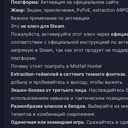
Платформа:
Активация на официальном сайте
Жанр:
Экшен, приключения, PvPvE, extraction ARP
Важное примечание по активации
Это
не ключ для Steam
.
Пожалуйста, активируйте этот ключ через
официа
соответствии с официальной инструкцией по акти
напрямую в Steam, так как этот продукт не подд
платформу.
Почему стоит поиграть в Mistfall Hunter
Extraction-геймплей в сеттинге темного фэнтези.
добычу и пробивайтесь к выходу, чтобы выжить.
Экшен-боевка от третьего лица.
Наслаждайтесь б
использованием навыков и тактическим позицион
Разнообразие классов и билдов.
Выбирайте из мно
талантов и комбинаций снаряжения.
Одиночная или командная игра.
Сражайтесь в оди