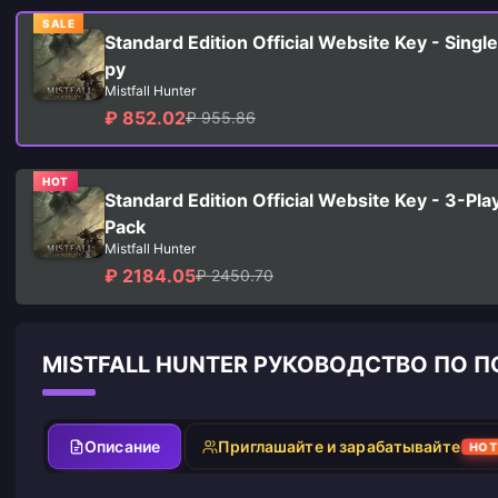
SALE
Standard Edition Official Website Key - Singl
py
Mistfall Hunter
₽ 852.02
₽ 955.86
HOT
Standard Edition Official Website Key - 3-Pla
Pack
Mistfall Hunter
₽ 2184.05
₽ 2450.70
MISTFALL HUNTER РУКОВОДСТВО ПО
Описание
Приглашайте и зарабатывайте
HO