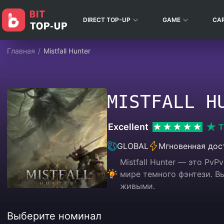
DIRECT TOP-UP
GAME
CA
Главная
/
Mistfall Hunter
MISTFALL H
Excellent
T
GLOBAL
Мгновенная дос
Mistfall Hunter — это Pv
мире темного фэнтези. В
живыми.
Выберите номинал