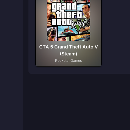
GTA 5 Grand Theft Auto V
(Steam)
Rockstar Games