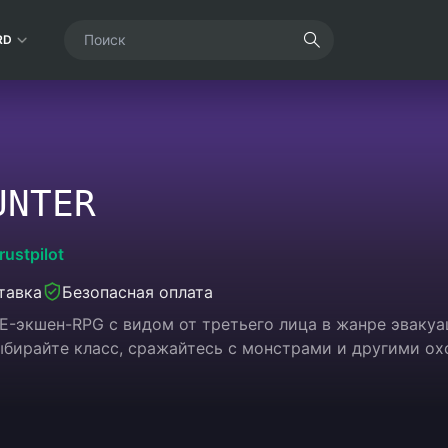
RD
UNTER
rustpilot
тавка
Безопасная оплата
PvE-экшен-RPG с видом от третьего лица в жанре эвак
ыбирайте класс, сражайтесь с монстрами и другими ох