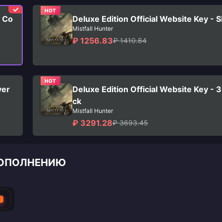
HOT
e Co
Deluxe Edition Official Website Key - 
Mistfall Hunter
₽ 1256.83
₽ 1410.84
HOT
yer
Deluxe Edition Official Website Key - 
ck
Mistfall Hunter
₽ 3291.28
₽ 3693.45
 ПОПОЛНЕНИЮ
T