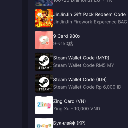
100+25 Diamonds EU + TR
JinJinJin Gift Pack Redeem Code
JinJinJin Firework Experence BAG
9 Card 980x
9卡150點
Steam Wallet Code (MYR)
Steam Wallet Code RM5 MY
Steam Wallet Code (IDR)
Steam Wallet Code Rp 6,000 ID
Zing Card (VN)
Zing Xu - 10,000 VND
Букнлайф (КР)