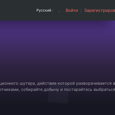
Войти
/
Зарегистриров
Русский
/
уационного шутера, действие которой разворачивается 
отниками, собирайте добычу и постарайтесь выбратьс