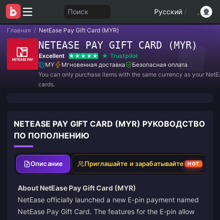
Поиск
Русский
/
Главная
/
NetEase Pay Gift Card (MYR)
NETEASE PAY GIFT CARD (MYR)
Excellent
Trustpilot
MY
Мгновенная доставка
Безопасная оплата
You can only purchase items with the same currency as your NetE
cards.
NETEASE PAY GIFT CARD (MYR) РУКОВОДСТВО
ПО ПОПОЛНЕНИЮ
Описание
Приглашайте и зарабатывайте
HOT
About NetEase Pay Gift Card (MYR)
NetEase officially launched a new E-pin payment named
NetEase Pay Gift Card. The features for the E-pin allow