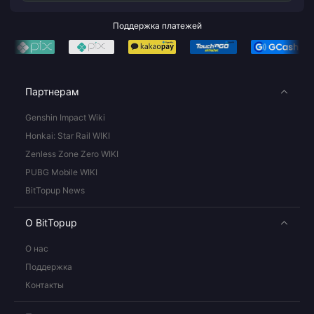
Поддержка платежей
Партнерам
Genshin Impact Wiki
Honkai: Star Rail WIKI
Zenless Zone Zero WIKI
PUBG Mobile WIKI
BitTopup News
О BitTopup
О нас
Поддержка
Контакты