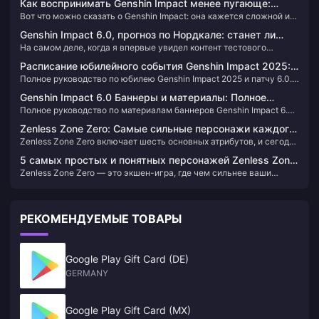
Как воспринимать Genshin Impact менее пугающе:
Вот что можно сказать о Genshin Impact: она кажется сложной из-
Руководство для новичков по обретению уверенности
за многоуровневых систем и механик гачи. Но вот что я понял,
Genshin Impact 6.0, прогноз по Нордкале: станет ли
работая в этой сфере: начинайте с сюжетных квестов,
На самом деле, когда я впервые увидел контент тестового
Гидро-стихия ядром версии? Глубокий анализ Моря
игнорируйте давление оптимизации, устанавливайте личные
сервера 6.0 Нордкалы, я понял, что эта версия полностью
границы темпа и сосредоточьтесь на исследовании, а не на
Забвения, роли Дендро-ДД и командной экосистемы
Расписание юбилейного события Genshin Impact 2025:
изменит командную экосистему Genshin Impact. Уникальные
мета-требованиях, чтобы естественным образом обрести
Полное руководство по юбилею Genshin Impact 2025 и патчу 6.0.
Полное руководство по патчу 6.0 и новые баннеры
механики региона Моря Забвения дают Гидро-стихии шанс стать
уверенность.
Узнайте даты релиза, новые баннеры персонажей, события и
абсолютным ядром версии, а роль Дендро-ДД сместится с
персонажей
Genshin Impact 6.0 Баннеры и материалы: Полное
бесплатные награды. Не пропустите!
основного урона на функциональную поддержку. Честно говоря,
Полное руководство по материалам баннеров Genshin Impact 6.0
руководство по новым персонажам и ресурсам
эти изменения оказались более радикальными, чем я ожидал.
с новыми персонажами Флинс и Лаума. Советы по подготовке и
Zenless Zone Zero: Самые сильные персонажи каждого
стратегии пополнения.
Zenless Zone Zero включает шесть основных атрибутов, и сегодня
атрибута — все в мете, сколько у вас?
мы расскажем о самом сильном персонаже для каждого из них.
5 самых простых и понятных персонажей Zenless Zone
Zenless Zone Zero — это экшен-игра, где чем сильнее ваши
Zero — настолько легких, что играть может каждый
механики, тем мощнее выступают ваши персонажи. Однако есть
несколько выдающихся персонажей, которые не только сильны,
но и чрезвычайно просты в использовании — практически
РЕКОМЕНДУЕМЫЕ ТОВАРЫ
«подключи и играй».
Google Play Gift Card (DE)
GERMANY
Google Play Gift Card (MX)