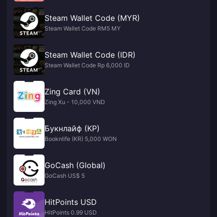
Steam Wallet Code (MYR)
Steam Wallet Code RM5 MY
Steam Wallet Code (IDR)
Steam Wallet Code Rp 6,000 ID
Zing Card (VN)
Zing Xu - 10,000 VND
Букнлайф (КР)
Booknlife (KR) 5,000 WON
GoCash (Global)
GoCash US$ 5
HitPoints USD
HitPoints 0.99 USD