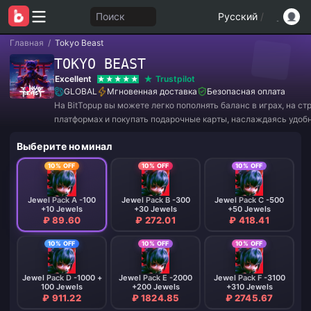
Поиск
Русский
/
Главная
/
Tokyo Beast
TOKYO BEAST
Excellent
Trustpilot
GLOBAL
Мгновенная доставка
Безопасная оплата
На BitTopup вы можете легко пополнять баланс в играх, на с
платформах и покупать подарочные карты, наслаждаясь удоб
и отличными скидками!
Выберите номинал
10% OFF
10% OFF
10% OFF
Jewel Pack A -100
Jewel Pack B -300
Jewel Pack C -500
+10 Jewels
+30 Jewels
+50 Jewels
₽ 89.60
₽ 272.01
₽ 418.41
10% OFF
10% OFF
10% OFF
Jewel Pack D -1000 +
Jewel Pack E -2000
Jewel Pack F -3100
100 Jewels
+200 Jewels
+310 Jewels
₽ 911.22
₽ 1824.85
₽ 2745.67