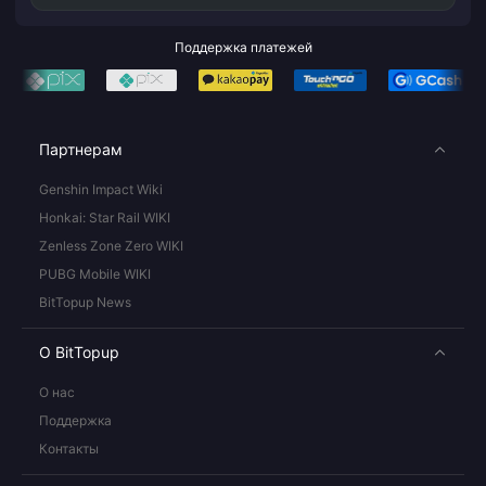
Поддержка платежей
Партнерам
Genshin Impact Wiki
Honkai: Star Rail WIKI
Zenless Zone Zero WIKI
PUBG Mobile WIKI
BitTopup News
О BitTopup
О нас
Поддержка
Контакты