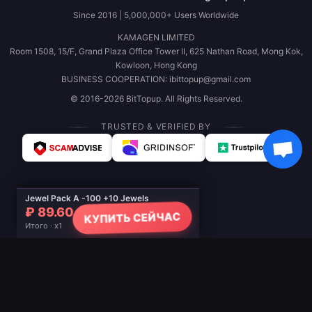
Since 2016 | 5,000,000+ Users Worldwide
KAMAGEN LIMITED
Room 1508, 15/F, Grand Plaza Office Tower II, 625 Nathan Road, Mong Kok,
Kowloon, Hong Kong
BUSINESS COOPERATION: ibittopup@gmail.com
© 2016-2026 BitTopup. All Rights Reserved.
TRUSTED & VERIFIED BY
Jewel Pack A -100 +10 Jewels
₽ 89.60
КУПИТЬ СЕЙЧАС
Итого · x1