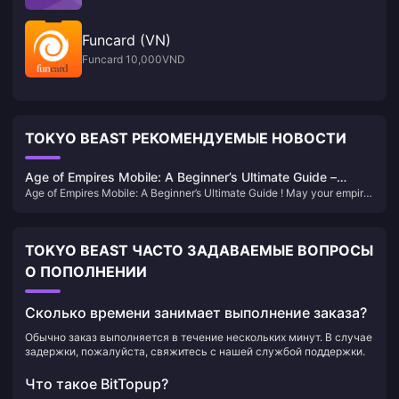
Funcard (VN)
Funcard 10,000VND
TOKYO BEAST РЕКОМЕНДУЕМЫЕ НОВОСТИ
Age of Empires Mobile: A Beginner’s Ultimate Guide –
Age of Empires Mobile: A Beginner’s Ultimate Guide ! May your empire
Achieve Achievements Fast!
prosper, your wars conquer the world, and your trophies pile up - may
your heroes emerge in large numbers and your achievements
unlocked quickly.
TOKYO BEAST ЧАСТО ЗАДАВАЕМЫЕ ВОПРОСЫ
О ПОПОЛНЕНИИ
Сколько времени занимает выполнение заказа?
Обычно заказ выполняется в течение нескольких минут. В случае
задержки, пожалуйста, свяжитесь с нашей службой поддержки.
Что такое BitTopup?