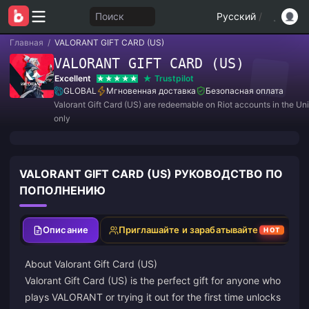
Поиск
Русский
/
Главная
/
VALORANT GIFT CARD (US)
VALORANT GIFT CARD (US)
Excellent
Trustpilot
GLOBAL
Мгновенная доставка
Безопасная оплата
Valorant Gift Card (US) are redeemable on Riot accounts in the Un
only
VALORANT GIFT CARD (US) РУКОВОДСТВО ПО
ПОПОЛНЕНИЮ
Описание
Приглашайте и зарабатывайте
HOT
About Valorant Gift Card (US)
Valorant Gift Card (US) is the perfect gift for anyone who
plays VALORANT or trying it out for the first time unlocks