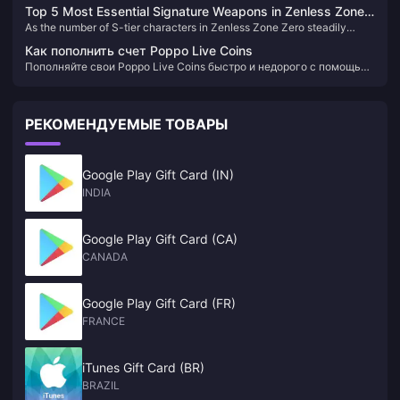
Proxies have been with the game since its launch. Let's take a look
provides an analysis of Ellen's post-enhancement capabilities.
1.0 to 1.7
Top 5 Most Essential Signature Weapons in Zenless Zone
back at the standout characters from Versions 1.0 to 1.7—did you train
As the number of S-tier characters in Zenless Zone Zero steadily
Zero – Game-Changing Upgrades You Shouldn’t Miss!
these "meta-defining" agents?
grows, more and more are starting to rely more heavily on their iconic
Как пополнить счет Poppo Live Coins
W engines. Some characters are receiving major stat boosts, while
Пополняйте свои Poppo Live Coins быстро и недорого с помощью
others are seeing key weaknesses in their core mechanics fixed. Take
BitTopup. Наслаждайтесь конкурентоспособными ценами,
a look!
безопасными транзакциями и мгновенной доставкой, что делает
его лучшим выбором для всех ваших потребностей в пополнении
РЕКОМЕНДУЕМЫЕ ТОВАРЫ
баланса.
Google Play Gift Card (IN)
INDIA
Google Play Gift Card (CA)
CANADA
Google Play Gift Card (FR)
FRANCE
iTunes Gift Card (BR)
BRAZIL