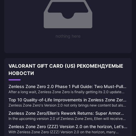
nothing here
VALORANT GIFT CARD (US) РЕКОМЕНДУЕМЫЕ
НОВОСТИ
Zenless Zone Zero 2.0 Phase 1 Pull Guide: Two Must-Pull
After a long wait, Zenless Zone Zero is finally getting its 2.0 update
Characters You Shouldn't Miss
tomorrow! Let’s talk about which characters and gear you should
Top 10 Quality-of-Life Improvements in Zenless Zone Zero
prioritize in the first phase of the new banner.
Zenless Zone Zero's Version 2.0 not only brings new content but also
Version 2.0: New Mini-Map for Easier Questing！
introduces numerous quality-of-life enhancements that significantly
Zenless Zone Zero/Ellen's Rework Returns: Super Armor
improve the player experience. Let's take a look:
In the upcoming version 2.0 of Zenless Zone Zero, Ellen will receive
Mode Activated—Back to Top-Tier Status!
substantial adjustments and enhancements. These changes were
Zenless Zone Zero (ZZZ) Version 2.0 on the horizon, Let's
detailed in the version 2.0 preview, and recently, the developers have
With Zenless Zone Zero (ZZZ) Version 2.0 on the horizon, many
take a look back at the standout characters from Versions
released further information regarding Ellen's buffs. This article