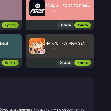
EA Sports FC 25 FC Points (EA App)
GLOBAL
Купить
Отзывы
Купить
lobal
HAIKYU!! FLY HIGH SEA Top Up
GLOBAL
Купить
Отзывы
Купить
иобрести, и следуйте инструкциям по оформлению