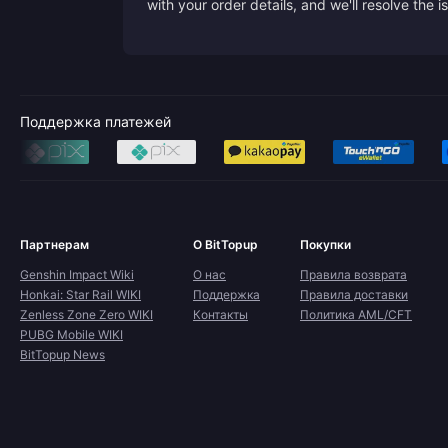
with your order details, and we'll resolve the 
Поддержка платежей
Партнерам
О BitTopup
Покупки
Genshin Impact Wiki
О нас
Правила возврата
Honkai: Star Rail WIKI
Поддержка
Правила доставки
Zenless Zone Zero WIKI
Контакты
Политика AML/CFT
PUBG Mobile WIKI
BitTopup News