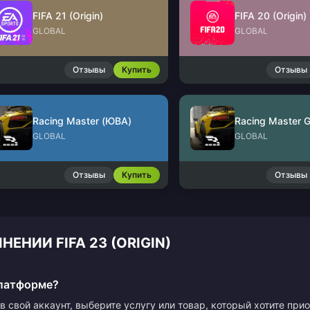
FIFA 21 (Origin)
FIFA 20 (Origin)
GLOBAL
GLOBAL
Отзывы
Купить
Отзывы
Racing Master (ЮВА)
Racing Master G
GLOBAL
GLOBAL
Отзывы
Купить
Отзывы
ЕНИИ FIFA 23 (ORIGIN)
платформе?
в свой аккаунт, выберите услугу или товар, который хотите пр