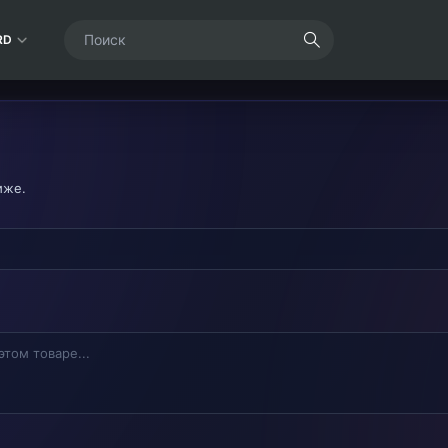
RD
иже.