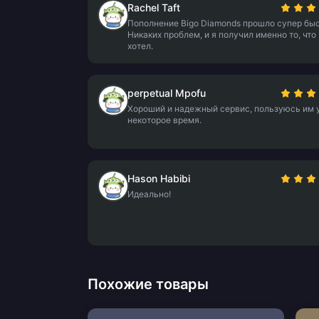
Rachel Taft
Пополнение Bigo Diamonds прошло супер быс
Никаких проблем, и я получил именно то, что
хотел.
perpetual Mpofu
Хороший и надежный сервис, пользуюсь им 
некоторое время.
Hason Habibi
Идеально!
Похожие товары