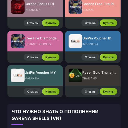
Garena Shells (ID)
Garena Free Fire Pins Global
INDONESIA
GLOBAL
Отзывы
Купить
Отзывы
Купить
Free Fire Diamonds EU + TR
UniPin Voucher ID
INSTANT DELIVERY
INDONESIA
Отзывы
Купить
Отзывы
Купить
UniPin Voucher MY
Razer Gold Thailand (THB)
MALAYSIA
THAILAND
Отзывы
Купить
Отзывы
Купить
ЧТО НУЖНО ЗНАТЬ О ПОПОЛНЕНИИ
GARENA SHELLS (VN)