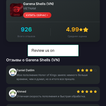
Garena Shells (VN)
VIETNAM
КУПИТЬ СЕЙЧАС
926
4.99
Всего отзывов
Средняя оценка
Отзывы о Garena Shells (VN)
Daniel Datilm
Мое пополнение Honor of Kings заняло немного больше
времени, чем я думал, но в итоге все пришло.
Ahmed
Отличная скорость пополнения и быстрая обработка.