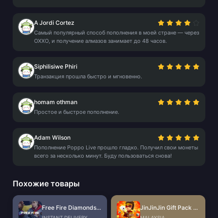
A Jordi Cortez
Самый популярный способ пополнения в моей стране — через
OXXO, и получение алмазов занимает до 48 часов.
Siphilisiwe Phiri
Транзакция прошла быстро и мгновенно.
homam othman
Простое и быстрое пополнение.
Adam Wilson
Пополнение Poppo Live прошло гладко. Получил свои монеты
всего за несколько минут. Буду пользоваться снова!
Похожие товары
Free Fire Diamonds EU + TR
JinJinJin Gift Pack Redeem Code
INSTANT DELIVERY
MALAYSIA