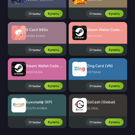
Отзывы
Купить
Отзывы
Купить
9 Card 980x
Steam Wallet Code (MYR)
HONG KONG
MALAYSIA
Отзывы
Купить
Отзывы
Купить
Steam Wallet Code (IDR)
Zing Card (VN)
INDONESIA
VIETNAM
Отзывы
Купить
Отзывы
Купить
Букнлайф (КР)
GoCash (Global)
SOUTH KOREA
GLOBAL
Отзывы
Купить
Отзывы
Купить