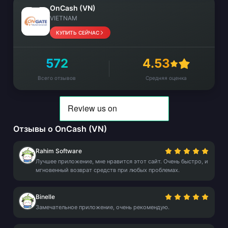
OnCash (VN)
VIETNAM
КУПИТЬ СЕЙЧАС
572
4.53
Всего отзывов
Средняя оценка
Отзывы о OnCash (VN)
Rahim Software
Лучшее приложение, мне нравится этот сайт. Очень быстро, и
мгновенный возврат средств при любых проблемах.
Binelle
Замечательное приложение, очень рекомендую.