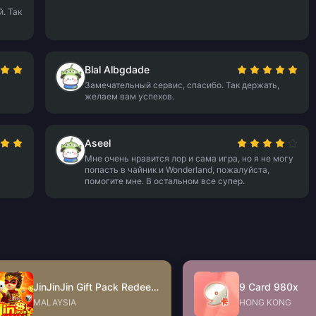
. Так
Blal Albgdade
Замечательный сервис, спасибо. Так держать,
желаем вам успехов.
Aseel
Мне очень нравится лор и сама игра, но я не могу
попасть в чайник и Wonderland, пожалуйста,
помогите мне. В остальном все супер.
JinJinJin Gift Pack Redeem Code
9 Card 980x
MALAYSIA
HONG KONG