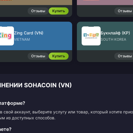
Отзывы
Купить
Отзывы
Zing Card (VN)
Букнлайф (КР)
VIETNAM
SOUTH KOREA
Отзывы
Купить
Отзывы
НЕНИИ SOHACOIN (VN)
платформе?
в свой аккаунт, выберите услугу или товар, который хотите пр
ым из доступных способов.
аете?