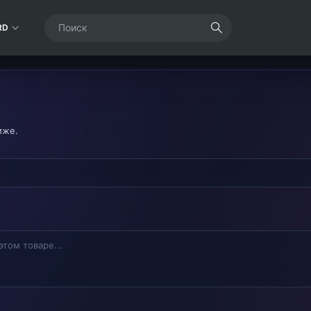
RD
иже.