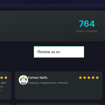
764
Всего отзывов
Farhan Nafis
 две
Хорошо, нормально, отлично.
жи.
х-