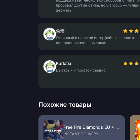
поддерживает несколько способов оплаты. Я
пробовал другие сайты, но BitTopup — лучший
держать!
俞臻
Отличный и простой интерфейс, а скорость
пополнения очень высокая.
Karlotia
Быстрый и простой сервис.
Похожие товары
Free Fire Diamonds EU + TR
INSTANT DELIVERY