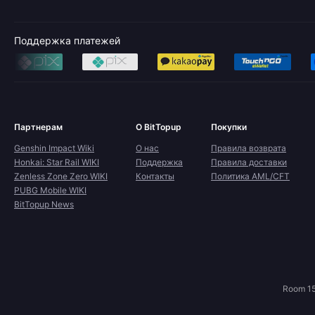
Поддержка платежей
Партнерам
О BitTopup
Покупки
Genshin Impact Wiki
О нас
Правила возврата
Honkai: Star Rail WIKI
Поддержка
Правила доставки
Zenless Zone Zero WIKI
Контакты
Политика AML/CFT
PUBG Mobile WIKI
BitTopup News
Room 15