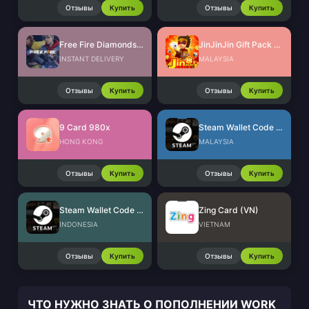
Отзывы
Купить
Отзывы
Купить
Free Fire Diamonds EU + TR
JinJinJin Gift Pack Redeem Code
INSTANT DELIVERY
MALAYSIA
Отзывы
Купить
Отзывы
Купить
9 Card 980x
Steam Wallet Code (MYR)
HONG KONG
MALAYSIA
Отзывы
Купить
Отзывы
Купить
Steam Wallet Code (IDR)
Zing Card (VN)
INDONESIA
VIETNAM
Отзывы
Купить
Отзывы
Купить
ЧТО НУЖНО ЗНАТЬ О ПОПОЛНЕНИИ WORK