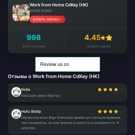
Work from Home CdKey (HK)
HONG KONG
КУПИТЬ СЕЙЧАС
998
4.45
Всего отзывов
Средняя оценка
Отзывы о Work from Home CdKey (HK)
Natia
Хорошая цена и быстро.
Hafiz Blattp
Обработка моих Bigo Diamonds заняла чуть больше времени,
чем ожидалось, но они пришли в целости и сохранности. Я
доволен.