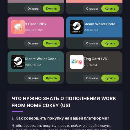
Отзывы
Купить
Отзывы
Купить
9 Card 980x
Steam Wallet Code (MYR)
HONG KONG
MALAYSIA
Отзывы
Купить
Отзывы
Купить
Steam Wallet Code (IDR)
Zing Card (VN)
INDONESIA
VIETNAM
Отзывы
Купить
Отзывы
Купить
ЧТО НУЖНО ЗНАТЬ О ПОПОЛНЕНИИ WORK
FROM HOME CDKEY (US)
1.
Как совершить покупку на вашей платформе?
Чтобы совершить покупку, просто войдите в свой аккаунт,