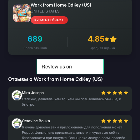
Work from Home CdKey (US)
UNITED STATES
КУПИТЬ СЕЙЧАС
689
4.85
Всего отзывов
Средняя оценка
Отзывы о Work from Home CdKey (US)
Mira Joseph
Отлично, дешевле, чем то, чем мы пользовались раньше, и
быстро.
Octavine Bouka
Я очень доволен этим приложением для пополнения монет
Poppo. Цены очень привлекательные, и я чувствую себя в
безопасности при покупке. Очень рекомендую всем, спасибо.