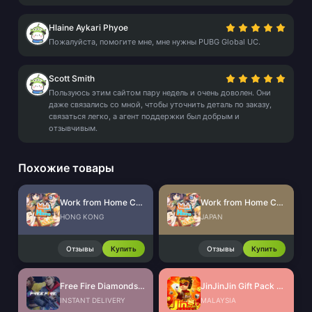
Hlaine Aykari Phyoe
Пожалуйста, помогите мне, мне нужны PUBG Global UC.
Scott Smith
Пользуюсь этим сайтом пару недель и очень доволен. Они
даже связались со мной, чтобы уточнить деталь по заказу,
связаться легко, а агент поддержки был добрым и
отзывчивым.
Похожие товары
Work from Home CdKey (HK)
Work from Home CdKey (JP)
HONG KONG
JAPAN
Отзывы
Купить
Отзывы
Купить
Free Fire Diamonds EU + TR
JinJinJin Gift Pack Redeem Code
INSTANT DELIVERY
MALAYSIA