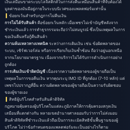
เงินเสมือนขาดระบบโลจิสติกส์ในการส่งคืนเหมือนสินค้าที่จับต้องได้
มูลค่าของมันมีอยู่ภายในระบบนิเวศของแพลตฟอร์มเท่านั้น
ข้อยกเว้นสำหรับกฎการไม่คืนเงิน
การไม่ได้รับสินค้า
คือข้อยกเว้นหลัก เมื่อเพชรไม่เข้าบัญชีหลังจาก
ชำระเงินแล้ว การทำธุรกรรมจะถือว่าไม่สมบูรณ์ ซึ่งเป็นเหตุผลในการ
ขอเงินคืนหรือกู้คืนสินค้า
ความล้มเหลวทางเทคนิค
ระหว่างการเติมเงิน เช่น ข้อผิดพลาดของ
ระบบ, เซิร์ฟเวอร์ล่ม หรือการเรียกเก็บเงินซ้ำซ้อน ถือว่าอยู่นอกเหนือ
จากนโยบายมาตรฐาน เนื่องจากบริการไม่ได้รับการดำเนินการอย่าง
ถูกต้อง
การเติมเงินเข้าผิดบัญชี
เนื่องจากความผิดพลาดของผู้ขายถือเป็น
เหตุผลในการขอคืนเงิน หากคุณระบุ IMO ID ที่ถูกต้อง (7-10 หลัก) แต่
เพชรไปปรากฏที่อื่น ความผิดพลาดของผู้ขายถือเป็นความรับผิดชอบ
ของผู้ขายเอง
สิทธิผู้บริโภคสำหรับสินค้าดิจิทัล
กฎหมายคุ้มครองผู้บริโภคในแต่ละภูมิภาคให้การคุ้มครองสกุลเงิน
เสมือนที่แตกต่างกัน หลายเขตอำนาจศาลยอมรับว่าการไม่ส่งมอบ
สินค้าดิจิทัลที่ชำระเงินแล้วถือเป็นการละเมิดสิทธิขั้นพื้นฐานของผู้
บริโภค ไม่ว่าข้อกำหนดของแพลตฟอร์มจะเป็นอย่างไรก็ตาม