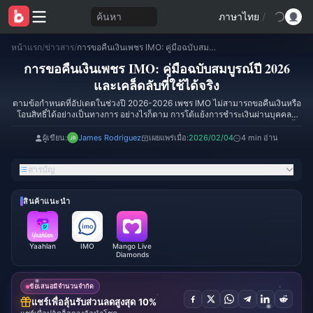
ค้นหา
ภาษาไทย
/
หน้าแรก
/
ข่าวสาร
/
การขอคืนเงินเพชร IMO: คู่มือฉบับสมบูรณ์ปี 2026 และเคล็ดลับที่ใช้ได้จริง
การขอคืนเงินเพชร IMO: คู่มือฉบับสมบูรณ์ปี 2026
และเคล็ดลับที่ใช้ได้จริง
ตามข้อกำหนดที่อัปเดตในช่วงปี 2026-2026 เพชร IMO ไม่สามารถขอคืนเงินหรือ
โอนสิทธิ์ได้อย่างเป็นทางการ อย่างไรก็ตาม การโต้แย้งการชำระเงินผ่านบุคคลที่
สาม การปฏิเสธการชำระเงิน (Chargebacks) และการเรียกร้องความคุ้มครองผู้ซื้อ
เป็นช่องทางในการขอเงินคืนในกรณีที่ไม่ได้รับเพชร คู่มือนี้จะเผยวิธีการขอคืนเงินที่
ผู้เขียน:
James Rodriguez
เผยแพร่เมื่อ:
2026/02/04
4 min อ่าน
พิสูจน์แล้วว่าได้ผล กลยุทธ์การเตรียมหลักฐาน และวิธีการป้องกันโดยอ้างอิงจาก
อัตราความสำเร็จจริง
สารบัญ
สินค้าแนะนำ
Yaahlan
IMO
Mango Live
Diamonds
ข้อเสนอมีจำนวนจำกัด
แชร์เพื่อลุ้นรับส่วนลดสูงสุด 10%