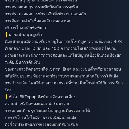
การตรวจสอบธุรกรรมเพื่อป้องกันการทุจริต
การประมวลผลการชำระเงินที่เข้ารหัสปลอดภัย
การติดตามคำสั่งซื้อและอัปเดตสถานะ
บริการไกล่เกลี่ยข้อพิพาท
ฝ่ายสนับสนุนลูกค้า
ทีมสนับสนุนมีความเชี่ยวชาญในการแก้ไขปัญหาความล้มเหลว 40%
ที่เกิดจาก User ID ผิด และ 40% จากความไม่เสถียรของเครือข่าย
พวกเขาจะแนะนำการตรวจสอบและแก้ไขปัญหาเบื้องต้นก่อนที่จะยก
ระดับเป็นการคืนเงิน
ช่องทางการติดต่อรวมถึงแชทสด, อีเมล และระบบตั๋วพร้อมเวลาตอบ
กลับที่รับประกัน ทีมงานจะช่วยรวบรวมหลักฐานสำหรับการโต้แย้ง
การชำระเงิน โดยให้เอกสารธุรกรรมที่ช่วยเพิ่มน้ำหนักให้กับการเรียก
ร้อง
ทำไม BitTopup ถึงช่วยขจัดความเสี่ยง
ความน่าเชื่อถือของแพลตฟอร์มมาจาก:
การจดทะเบียนธุรกิจและใบอนุญาตที่ตรวจสอบได้
ราคาที่โปร่งใสไม่มีค่าธรรมเนียมแอบแฝง
ตัวชี้วัดประสิทธิภาพการส่งมอบที่สม่ำเสมอ