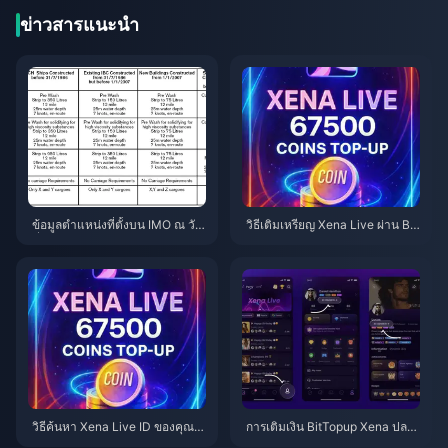
ข่าวสารแนะนำ
ข้อมูลตำแหน่งที่ตั้งบน IMO ณ วัน
วิธีเติมเหรียญ Xena Live ผ่าน Bit
ที่ 2026.7.1: มีการติดตามอะไรบ้า
Topup (คู่มือปี 2026): รวดเร็ว ปล
งและจะหยุดได้อย่างไร
อดภัย และราคาถูกกว่า
วิธีค้นหา Xena Live ID ของคุณ:
การเติมเงิน BitTopup Xena ปลอ
คู่มือฉบับสมบูรณ์ปี 2026 สำหรับก
ดภัยหรือไม่? บททดสอบจากมุมมอ