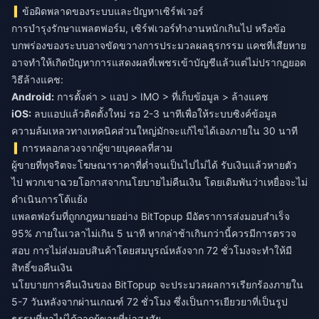
ข้อผิดพลาดของระบบและปัญหาเซิร์ฟเวอร์
การบำรุงรักษาแพลตฟอร์ม, เซิร์ฟเวอร์ทำงานหนักเกินไป หรือข้อ
บกพร่องของระบบอาจขัดขวางการประมวลผลธุรกรรม แคชที่เสียหาย
อาจทำให้เกิดปัญหาการแสดงผลที่เพชรเข้าบัญชีแล้วแต่ไม่ปรากฏยอด
วิธีล้างแคช:
Android:
การตั้งค่า > แอป > IMO > ที่เก็บข้อมูล > ล้างแคช
iOS:
ลบแอปแล้วติดตั้งใหม่ รอ 2-3 นาทีเพื่อให้ระบบซิงค์ข้อมูล
ความล้มเหลวทางเทคนิคส่วนใหญ่มักจะแก้ไขได้เองภายใน 30 นาที
การหลอกลวงจากผู้ขายบุคคลที่สาม
ผู้ขายที่ทุจริตจะโฆษณาราคาที่ต่ำจนเป็นไปไม่ได้ รับเงินแล้วหายตัว
ไป พวกเขาฉวยโอกาสจากนโยบายไม่คืนเงิน โดยเดิมพันว่าเหยื่อจะไม่
ดำเนินการโต้แย้ง
แพลตฟอร์มที่ถูกกฎหมายอย่าง BitTopup มีอัตราการส่งมอบสำเร็จ
95% ภายในเวลาไม่เกิน 5 นาที หากล่าช้าเกินกว่านี้ควรมีการตรวจ
สอบ การไม่ส่งมอบสินค้าโดยสมบูรณ์หลังจาก 72 ชั่วโมงจะทำให้มี
สิทธิ์ขอคืนเงิน
นโยบายการคืนเงินของ BitTopup จะประมวลผลการเรียกร้องภายใน
5-7 วันหลังจากผ่านเกณฑ์ 72 ชั่วโมง ซึ่งเป็นการเยียวยาที่เป็นรูป
ธรรมที่หาไม่ได้จากผู้ขายที่น่าสงสัย