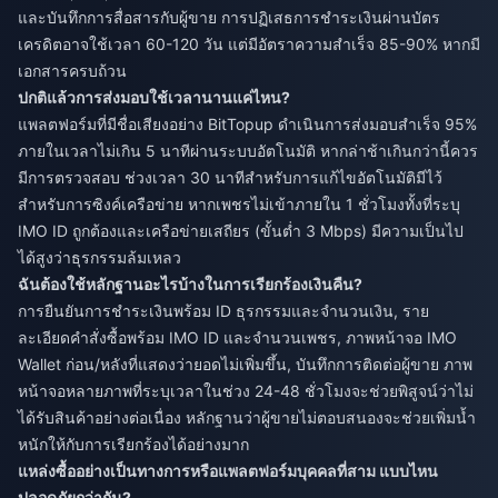
และบันทึกการสื่อสารกับผู้ขาย การปฏิเสธการชำระเงินผ่านบัตร
เครดิตอาจใช้เวลา 60-120 วัน แต่มีอัตราความสำเร็จ 85-90% หากมี
เอกสารครบถ้วน
ปกติแล้วการส่งมอบใช้เวลานานแค่ไหน?
แพลตฟอร์มที่มีชื่อเสียงอย่าง BitTopup ดำเนินการส่งมอบสำเร็จ 95%
ภายในเวลาไม่เกิน 5 นาทีผ่านระบบอัตโนมัติ หากล่าช้าเกินกว่านี้ควร
มีการตรวจสอบ ช่วงเวลา 30 นาทีสำหรับการแก้ไขอัตโนมัติมีไว้
สำหรับการซิงค์เครือข่าย หากเพชรไม่เข้าภายใน 1 ชั่วโมงทั้งที่ระบุ
IMO ID ถูกต้องและเครือข่ายเสถียร (ขั้นต่ำ 3 Mbps) มีความเป็นไป
ได้สูงว่าธุรกรรมล้มเหลว
ฉันต้องใช้หลักฐานอะไรบ้างในการเรียกร้องเงินคืน?
การยืนยันการชำระเงินพร้อม ID ธุรกรรมและจำนวนเงิน, ราย
ละเอียดคำสั่งซื้อพร้อม IMO ID และจำนวนเพชร, ภาพหน้าจอ IMO
Wallet ก่อน/หลังที่แสดงว่ายอดไม่เพิ่มขึ้น, บันทึกการติดต่อผู้ขาย ภาพ
หน้าจอหลายภาพที่ระบุเวลาในช่วง 24-48 ชั่วโมงจะช่วยพิสูจน์ว่าไม่
ได้รับสินค้าอย่างต่อเนื่อง หลักฐานว่าผู้ขายไม่ตอบสนองจะช่วยเพิ่มน้ำ
หนักให้กับการเรียกร้องได้อย่างมาก
แหล่งซื้ออย่างเป็นทางการหรือแพลตฟอร์มบุคคลที่สาม แบบไหน
ปลอดภัยกว่ากัน?