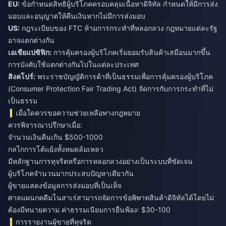
EU:
ข้อกำหนดสิทธิผู้บริโภคครอบคลุมเนื้อหาดิจิทัล กำหนดให้มีการส่ง
มอบและอนุญาตให้คืนเงินหากไม่มีการส่งมอบ
US:
กฎระเบียบของ FTC ห้ามการกระทำที่หลอกลวง กฎหมายแต่ละรัฐ
อาจแตกต่างกัน
เอเชียแปซิฟิก:
การคุ้มครองผู้บริโภคเริ่มยอมรับสินค้าเสมือนมากขึ้น
การบังคับใช้แตกต่างกันไปในแต่ละประเทศ
สิงคโปร์:
พระราชบัญญัติการค้าที่เป็นธรรมเพื่อการคุ้มครองผู้บริโภค
(Consumer Protection Fair Trading Act) จัดการกับการกระทำที่ไม่
เป็นธรรม
เมื่อใดควรขอความช่วยเหลือทางกฎหมาย
ควรพิจารณาปรึกษาเมื่อ:
จำนวนเงินคืนเกิน $500-1000
กลไกการโต้แย้งทั้งหมดล้มเหลว
มีหลักฐานการทุจริตหรือการหลอกลวงอย่างเป็นระบบที่ชัดเจน
ผู้บริโภคจำนวนมากประสบปัญหาเดียวกัน
ผู้ขายแสดงข้อมูลการส่งมอบที่เป็นเท็จ
ศาลแผนกคดีมโนสาเร่สามารถจัดการข้อพิพาทสินค้าดิจิทัลได้โดยไม่
ต้องมีทนายความ ค่าธรรมเนียมการยื่นฟ้อง: $30-100
การรายงานผู้ขายที่ทุจริต