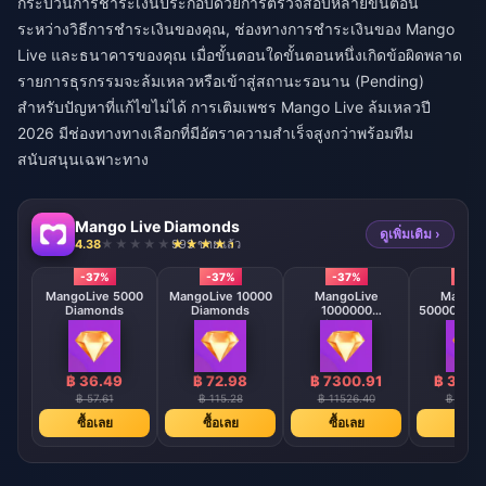
กระบวนการชำระเงินประกอบด้วยการตรวจสอบหลายขั้นตอน
ระหว่างวิธีการชำระเงินของคุณ, ช่องทางการชำระเงินของ Mango
Live และธนาคารของคุณ เมื่อขั้นตอนใดขั้นตอนหนึ่งเกิดข้อผิดพลาด
รายการธุรกรรมจะล้มเหลวหรือเข้าสู่สถานะรอนาน (Pending)
สำหรับปัญหาที่แก้ไขไม่ได้
การเติมเพชร Mango Live ล้มเหลวปี
2026
มีช่องทางทางเลือกที่มีอัตราความสำเร็จสูงกว่าพร้อมทีม
สนับสนุนเฉพาะทาง
Mango Live Diamonds
ดูเพิ่มเติม ›
4.38
993 ขายแล้ว
-37%
-37%
-37%
-37
MangoLive 5000
MangoLive 10000
MangoLive
MangoL
Diamonds
Diamonds
1000000
500000 Di
Diamonds
฿ 36.49
฿ 72.98
฿ 7300.91
฿ 3650
฿ 57.61
฿ 115.28
฿ 11526.40
฿ 5763
ซื้อเลย
ซื้อเลย
ซื้อเลย
ซื้อเล