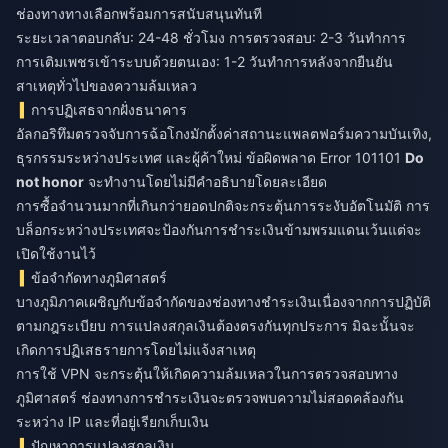
ช่องทางทางเลือกพร้อมการสนับสนุนทันที
ระยะเวลาตอบกลับ: 24-48 ชั่วโมง การตรวจสอบ: 2-3 วันทำการ
การเติมเพชรเข้าระบบด้วยตนเอง: 1-2 วันทำการหลังจากยืนยัน
สาเหตุทั่วไปของความล้มเหลว
การปฏิเสธจากฝั่งธนาคาร
อัลกอริทึมตรวจจับการฉ้อโกงมักตั้งค่าสถานะแพลตฟอร์มความบันเทิง,
ธุรกรรมระหว่างประเทศ และผู้ค้าใหม่ ข้อผิดพลาด Error 101101
Do
not honor
จะทำงานโดยไม่มีคำอธิบายโดยละเอียด
การซื้อจำนวนมากที่เกินกว่ายอดปกติจะกระตุ้นการระงับอัตโนมัติ การ
บล็อกระหว่างประเทศจะป้องกันการชำระเงินข้ามพรมแดนเว้นแต่จะ
เปิดใช้งานไว้
ข้อจำกัดทางภูมิศาสตร์
บางภูมิภาคเผชิญกับข้อจำกัดของช่องทางชำระเงินเนื่องจากการปฏิบัติ
ตามกฎระเบียบ การแปลงสกุลเงินต้องตรงกันทุกประการ มิฉะนั้นจะ
เกิดการปฏิเสธรายการโดยไม่แจ้งสาเหตุ
การใช้ VPN จะกระตุ้นให้เกิดความล้มเหลวในการตรวจสอบทาง
ภูมิศาสตร์ ช่องทางการชำระเงินจะตรวจพบความไม่สอดคล้องกัน
ระหว่าง IP และที่อยู่เรียกเก็บเงิน
ปัญหาการแปลงสกุลเงิน