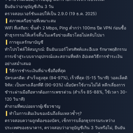
ยืนยันว่าอายุบัญชีเกิน 3 วัน
ตรวจสอบเวอร์ชันแอปให้เป็น 2.9.0 (19 ธ.ค. 2025)
สภาพเครือข่ายที่เหมาะสม
WiFi ที่เสถียร: ขั้นต่ำ 2 Mbps, Ping ต่ำกว่า 100ms ปิด VPN ก่อนซื้อ
ทำธุรกรรมให้เสร็จสิ้นในเครือข่ายเดียวโดยไม่สลับไปมา
การดูแลรักษาบัญชี
ทำโปรไฟล์ให้สมบูรณ์: ยืนยันเบอร์โทรศัพท์และอีเมล รักษาพฤติกรรม
การเข้าสู่ระบบจากอุปกรณ์และสถานที่หลัก อัปเดตวิธีการชำระเงิน
อย่างสม่ำเสมอ
วิธีการชำระเงินที่น่าเชื่อถือที่สุด
บัตรเครดิต: สำเร็จสูงสุด (94-97%), เร็วที่สุด (5-15 วินาที) วอลเล็ตดิ
จิทัล: เป็นทางเลือกที่ดี (90-93%) เมื่อบัตรใช้งานไม่ได้ หลีกเลี่ยงการ
ชำระผ่านมือถือหากต้องการเพชรด่วน (สำเร็จ 85-88%, ใช้เวลา 30-
120 วินาที)
คำถามที่พบบ่อยจากผู้เชี่ยวชาญ
ทำไมการเติมเงินของฉันถึงล้มเหลวซ้ำๆ?
ตรวจสอบความถูกต้องของบัตร, เช็กการบล็อกธุรกรรมระหว่าง
ประเทศของธนาคาร, ตรวจสอบว่าอายุบัญชีเกิน 3 วันหรือไม่, ยืนยัน