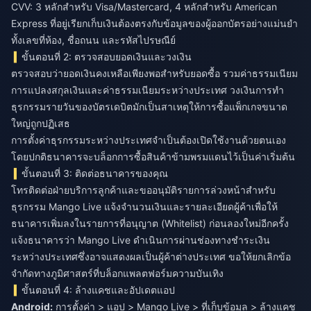
CVV: 3 หลักสำหรับ Visa/Mastercard, 4 หลักสำหรับ American
Express ที่อยู่เรียกเก็บเงินต้องตรงกับข้อมูลของผู้ออกบัตรอย่างแม่นยำ
ทั้งเลขที่ห้อง, ชื่อถนน และรหัสไปรษณีย์
ขั้นตอนที่ 2: ตรวจสอบยอดเงินและวงเงิน
ตรวจสอบว่ายอดเงินคงเหลือเพียงพอสำหรับยอดซื้อ รวมค่าธรรมเนียม
การแปลงสกุลเงินและค่าธรรมเนียมระหว่างประเทศ วงเงินการทำ
ธุรกรรมรายวันของบัตรเดบิตมักเป็นสาเหตุให้การซื้อแพ็กเกจขนาด
ใหญ่ถูกปฏิเสธ
การตั้งค่าธุรกรรมระหว่างประเทศจำเป็นต้องเปิดใช้งานด้วยตนเอง
โดยปกติธนาคารจะบล็อกการซื้อสินค้าข้ามพรมแดนไว้เป็นค่าเริ่มต้น
ขั้นตอนที่ 3: ติดต่อธนาคารของคุณ
โทรติดต่อฝ่ายบริการลูกค้าและขออนุมัติรายการล่วงหน้าสำหรับ
ธุรกรรม Mango Live แจ้งจำนวนเงินและรายละเอียดผู้ค้าเพื่อให้
ธนาคารเพิ่มลงในรายการที่อนุญาต (Whitelist) ก่อนลองใหม่อีกครั้ง
แจ้งธนาคารว่า Mango Live ดำเนินการผ่านช่องทางชำระเงิน
ระหว่างประเทศซึ่งอาจแสดงผลเป็นผู้ค้าต่างประเทศ ขอให้ยกเลิกข้อ
จำกัดทางภูมิศาสตร์ที่บล็อกแพลตฟอร์มความบันเทิง
ขั้นตอนที่ 4: ล้างแคชและอัปเดตแอป
Android:
การตั้งค่า > แอป > Mango Live > ที่เก็บข้อมูล > ล้างแคช