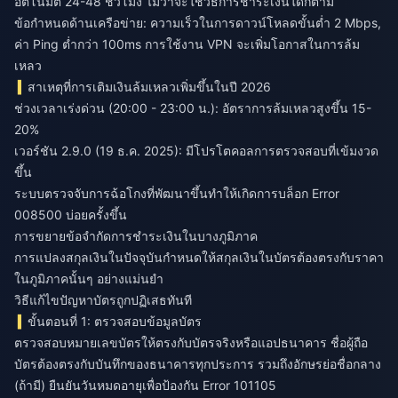
อัตโนมัติ 24-48 ชั่วโมง ไม่ว่าจะใช้วิธีการชำระเงินใดก็ตาม
ข้อกำหนดด้านเครือข่าย: ความเร็วในการดาวน์โหลดขั้นต่ำ 2 Mbps,
ค่า Ping ต่ำกว่า 100ms การใช้งาน VPN จะเพิ่มโอกาสในการล้ม
เหลว
สาเหตุที่การเติมเงินล้มเหลวเพิ่มขึ้นในปี 2026
ช่วงเวลาเร่งด่วน (20:00 - 23:00 น.): อัตราการล้มเหลวสูงขึ้น 15-
20%
เวอร์ชัน 2.9.0 (19 ธ.ค. 2025): มีโปรโตคอลการตรวจสอบที่เข้มงวด
ขึ้น
ระบบตรวจจับการฉ้อโกงที่พัฒนาขึ้นทำให้เกิดการบล็อก Error
008500 บ่อยครั้งขึ้น
การขยายข้อจำกัดการชำระเงินในบางภูมิภาค
การแปลงสกุลเงินในปัจจุบันกำหนดให้สกุลเงินในบัตรต้องตรงกับราคา
ในภูมิภาคนั้นๆ อย่างแม่นยำ
วิธีแก้ไขปัญหาบัตรถูกปฏิเสธทันที
ขั้นตอนที่ 1: ตรวจสอบข้อมูลบัตร
ตรวจสอบหมายเลขบัตรให้ตรงกับบัตรจริงหรือแอปธนาคาร ชื่อผู้ถือ
บัตรต้องตรงกับบันทึกของธนาคารทุกประการ รวมถึงอักษรย่อชื่อกลาง
(ถ้ามี) ยืนยันวันหมดอายุเพื่อป้องกัน Error 101105