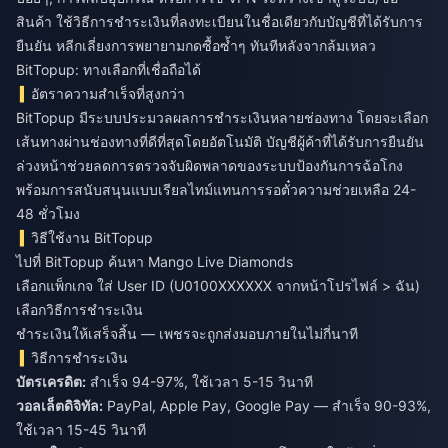
สินค้า ใช้วิธีการชำระเงินที่ลงทะเบียนในชื่อเดียวกับบัญชีที่ได้รับการ
ยืนยัน หลีกเลี่ยงการพยายามกดซื้อซ้ำๆ ทันทีหลังจากล้มเหลว
BitTopup: ทางเลือกที่เชื่อถือได้
อัตราความสำเร็จที่สูงกว่า
BitTopup มีระบบประมวลผลการชำระเงินหลายช่องทาง โดยจะเลือก
เส้นทางผ่านช่องทางที่ดีที่สุดโดยอัตโนมัติ บัญชีผู้ค้าที่ได้รับการยืนยัน
ล่วงหน้าช่วยลดการตรวจจับผิดพลาดของระบบป้องกันการฉ้อโกง
พร้อมการสนับสนุนแบบเรียลไทม์แทนการรอตั๋วความช่วยเหลือ 24-
48 ชั่วโมง
วิธีใช้งาน BitTopup
ไปที่ BitTopup ค้นหา Mango Live Diamonds
เลือกแพ็กเกจ ใส่ User ID (U0100XXXXXX จากหน้าโปรไฟล์ > ฉัน)
เลือกวิธีการชำระเงิน
ชำระเงินให้เสร็จสิ้น — เพชรจะถูกส่งมอบภายในไม่กี่นาที
วิธีการชำระเงิน
บัตรเครดิต:
สำเร็จ 94-97%, ใช้เวลา 5-15 วินาที
วอลเล็ตดิจิทัล:
PayPal, Apple Pay, Google Pay — สำเร็จ 90-93%,
ใช้เวลา 15-45 วินาที