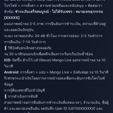
โปรไฟล์ > การตั้งค่า > ความช่วยเหลือและสนับสนุน > ติดต่อเรา
หัวข้อ:
ชำระเงินเสร็จสมบูรณ์ - ไม่ได้รับเพชร - หมายเลขธุรกรรม
[XXXXX]
แนบภาพหน้าจอ 3-5 ภาพ: การยืนยันการชำระเงิน, สถานะที่ค้างอยู่
และยอดเงินปัจจุบัน
ระยะเวลาตอบกลับ: 24-48 ชั่วโมง การตรวจสอบ: 2-3 วันทำการ
การคืนเงิน: 7-14 วันทำการ
วิธีบังคับยกเลิกอย่างปลอดภัย
รอ 30 นาทีก่อนยกเลิกเพื่อหลีกเลี่ยงการเรียกเก็บเงินซ้ำซ้อน
iOS:
ปัดขึ้น ค้างไว้ แล้วปัดแอป Mango Live ออกจากหน้าจอ รอ 10
Android:
การตั้งค่า > แอป > Mango Live > บังคับหยุด รอ 10 วินาที
รีเฟรชกระเป๋าเงินโดยการลากหน้าจอลงเพื่อกระตุ้นการซิงโครไนซ์
ข้อมูล
การกู้คืนเพชรที่ไม่เข้าบัญชี
การดำเนินการทันที
ถ่ายภาพหน้าจอการยืนยันการชำระเงินที่แสดงเวลา, จำนวนเงิน, ชื่อผู้
ค้า และหมายเลขยืนยัน จดบันทึก User ID (U0100XXXXXX) และ