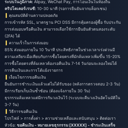
ระบบในภูมิภาค:
Alipay, WeChat Pay, การโอนเงินในท้องถิ่น
คริปโตเคอร์เรนซี:
10-30 นาที (รอการยืนยันจากบล็อกเชน)
คุณสมบัติด้านความปลอดภัย
การเข้ารหัส SSL, มาตรฐาน PCI DSS มีการคุ้มครองผู้ซื้อ รับประกัน
การส่งมอบหรือคืนเงิน สามารถเลือกใช้การยืนยันตัวตนสองระดับ
(2FA) ได้
ความเร็วในการส่งมอบ
85% ส่งมอบภายใน 10 วินาที ประสิทธิภาพในช่วงเวลาเร่งด่วนมี
ความเสถียรเมื่อเทียบกับการซื้อโดยตรงที่มักล้มเหลวเพิ่มขึ้น 15-20%
การซื้อโดยตรงที่ล้มเหลวต้องรอคืนเงิน 7-14 วันก่อนจะลองใหม่ได้
การคืนเงินและการโต้แย้งรายการ
เงื่อนไขการขอคืนเงิน
ยืนยันการชำระเงินแล้วแต่ไม่ได้รับของ (หลังการตรวจสอบ 2-3 วัน)
มีการเรียกเก็บเงินซ้ำซ้อน (ต้องแจ้งภายใน 30 วัน)
ธุรกรรมล้มเหลวแต่มีการกันวงเงินไว้ (ระบบจะคืนวงเงินอัตโนมัติใน
3-7 วัน)
วิธีการขอคืนเงิน
โปรไฟล์ > การตั้งค่า > ความช่วยเหลือและสนับสนุน > ติดต่อเรา
หัวข้อ:
ขอคืนเงิน - หมายเลขธุรกรรม [XXXXX] - ชำระเงินเสร็จ