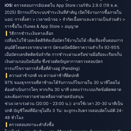
iOS:
ตรวจสอบการอัปเดตใน App Store เวอร์ชัน 2.9.0 (19 ธ.ค.
2025) มีการแก้ไขระบบชำระเงินที่สำคัญ เปิดใช้งานการซื้อภายใน
แอป: การตั้งค่า > เวลาหน้าจอ > จำกัดเนื้อหาและความเป็นส่วนตัว >
การซื้อใน iTunes & App Store > อนุญาต
วิธีการชำระเงินทางเลือก
เปลี่ยนไปใช้วอลเล็ตดิจิทัลเมื่อบัตรใช้งานไม่ได้ เพื่อเลี่ยงขั้นตอนการ
อนุมัติโดยตรงจากธนาคาร บัตรเดบิตมีอัตราความสำเร็จ 92-95%
เมื่อบัตรเครดิตติดข้อจำกัด การชำระผ่านเครือข่ายมือถือจะเรียกเก็บ
เงินผ่านรอบบิลมือถือ ซึ่งช่วยตัดปัญหาการตรวจสอบบัตร
การแก้ไขรายการสั่งซื้อที่ค้างอยู่ (Pending)
ความล่าช้าปกติ vs ความล่าช้าที่ผิดปกติ
97% ของธุรกรรมที่ล่าช้าจะได้รับการแก้ไขภายใน 30 นาทีโดยไม่
ต้องดำเนินการใดๆ หากเกิน 30 นาที แสดงว่าระบบเกิดข้อผิดพลาด
และต้องการความช่วยเหลือจากฝ่ายสนับสนุน
ช่วงเวลาเร่งด่วน (20:00 - 23:00 น.): อาจใช้เวลา 20-30 นาทีเป็น
ปกติ บัญชีใหม่ที่มีอายุไม่ถึง 3 วัน: จะถูกระงับตรวจสอบอัตโนมัติ 24-
48 ชั่วโมง
ตรวจสอบสถานะคำสั่งซื้อ