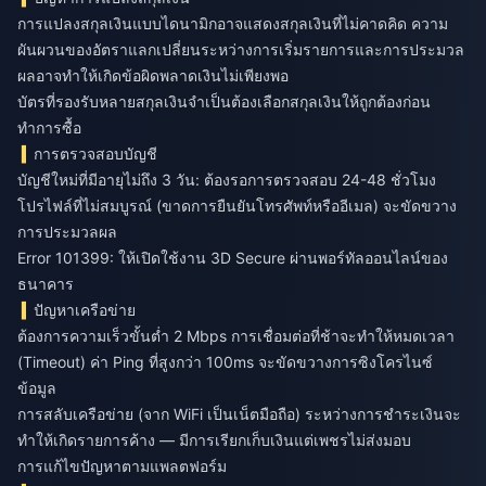
การแปลงสกุลเงินแบบไดนามิกอาจแสดงสกุลเงินที่ไม่คาดคิด ความ
ผันผวนของอัตราแลกเปลี่ยนระหว่างการเริ่มรายการและการประมวล
ผลอาจทำให้เกิดข้อผิดพลาดเงินไม่เพียงพอ
บัตรที่รองรับหลายสกุลเงินจำเป็นต้องเลือกสกุลเงินให้ถูกต้องก่อน
ทำการซื้อ
การตรวจสอบบัญชี
บัญชีใหม่ที่มีอายุไม่ถึง 3 วัน: ต้องรอการตรวจสอบ 24-48 ชั่วโมง
โปรไฟล์ที่ไม่สมบูรณ์ (ขาดการยืนยันโทรศัพท์หรืออีเมล) จะขัดขวาง
การประมวลผล
Error 101399: ให้เปิดใช้งาน 3D Secure ผ่านพอร์ทัลออนไลน์ของ
ธนาคาร
ปัญหาเครือข่าย
ต้องการความเร็วขั้นต่ำ 2 Mbps การเชื่อมต่อที่ช้าจะทำให้หมดเวลา
(Timeout) ค่า Ping ที่สูงกว่า 100ms จะขัดขวางการซิงโครไนซ์
ข้อมูล
การสลับเครือข่าย (จาก WiFi เป็นเน็ตมือถือ) ระหว่างการชำระเงินจะ
ทำให้เกิดรายการค้าง — มีการเรียกเก็บเงินแต่เพชรไม่ส่งมอบ
การแก้ไขปัญหาตามแพลตฟอร์ม