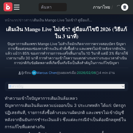
ค้นหา
ภาษาไทย
/
หน้าแรก
/
ข่าวสาร
/
เติมเงิน Mango Live ไม่เข้า? คู่มือแก้ไขปี 2026 (วิธีแก้ใน 3 นาที)
เติมเงิน Mango Live ไม่เข้า? คู่มือแก้ไขปี 2026 (วิธีแก้
ใน 3 นาที)
ปัญหาการเติมเพชร Mango Live ไม่สำเร็จมักเกิดจากการตรวจสอบบัตร ปัญหา
การเชื่อมต่อของช่องทางชำระเงิน คำสั่งซื้อค้าง และเพชรไม่เข้าหลังจากหักเงิน
แล้ว แม้ว่า 85% ของการทำรายการจะเสร็จสิ้นภายใน 10 วินาที แต่มี 3% ที่อาจใช้
เวลานานถึง 30 นาที การทำความเข้าใจความแตกต่างระหว่างระยะเวลาดำเนิน
การปกติกับข้อผิดพลาดที่เกิดขึ้นจริงจึงเป็นสิ่งสำคัญในการแก้ไขปัญหา
ผู้เขียน:
Marcus Chen
เผยแพร่เมื่อ:
2026/02/06
4 min อ่าน
สารบัญ
ทำความเข้าใจปัญหาการเติมเงินล้มเหลว
ปัญหาการเติมเงินล้มเหลวแบ่งออกเป็น 3 ประเภทหลัก ได้แก่: บัตรถูก
ปฏิเสธทันที, รายการสั่งซื้อค้างรอนานผิดปกติ และเพชรไม่เข้าบัญชี
หลังจากยืนยันการชำระเงินแล้ว ซึ่งแต่ละกรณีจำเป็นต้องมีกลยุทธ์ใน
การแก้ไขที่แตกต่างกัน