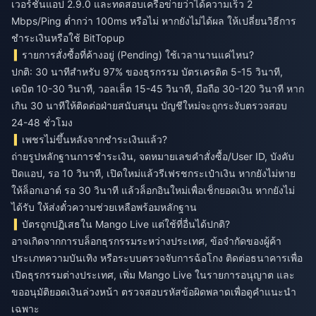
เวอร์ชันแอป 2.9.0 และทดสอบเครือข่ายว่าได้ความเร็ว 2
Mbps/Ping ต่ำกว่า 100ms หรือไม่ หากยังไม่ได้ผล ให้เปลี่ยนวิธีการ
ชำระเงินหรือใช้ BitTopup
รายการสั่งซื้อที่ค้างอยู่ (Pending) ใช้เวลานานแค่ไหน?
ปกติ: 30 นาทีสำหรับ 97% ของธุรกรรม บัตรเครดิต 5-15 วินาที,
เดบิต 10-30 วินาที, วอลเล็ต 15-45 วินาที, มือถือ 30-120 วินาที หาก
เกิน 30 นาทีให้ติดต่อฝ่ายสนับสนุน บัญชีใหม่จะถูกระงับตรวจสอบ
24-48 ชั่วโมง
เพชรไม่ขึ้นหลังจากชำระเงินแล้ว?
ถ่ายรูปหลักฐานการชำระเงิน, จดหมายเลขคำสั่งซื้อ/User ID, บังคับ
ปิดแอป, รอ 10 วินาที, เปิดใหม่แล้วรีเฟรชกระเป๋าเงิน หากยังไม่หาย
ให้ล็อกเอาต์ รอ 30 วินาที แล้วล็อกอินใหม่เพื่อเช็กยอดเงิน หากยังไม่
ได้รับ ให้ส่งตั๋วความช่วยเหลือพร้อมหลักฐาน
บัตรถูกปฏิเสธใน Mango Live แต่ใช้ที่อื่นได้ปกติ?
อาจเกิดจากการบล็อกธุรกรรมระหว่างประเทศ, ข้อจำกัดของผู้ค้า
ประเภทความบันเทิง หรือระบบตรวจจับการฉ้อโกง ติดต่อธนาคารเพื่อ
เปิดธุรกรรมต่างประเทศ, เพิ่ม Mango Live ในรายการอนุญาต และ
ขออนุมัติยอดเงินล่วงหน้า ตรวจสอบรหัสข้อผิดพลาดเพื่อดูคำแนะนำ
เฉพาะ