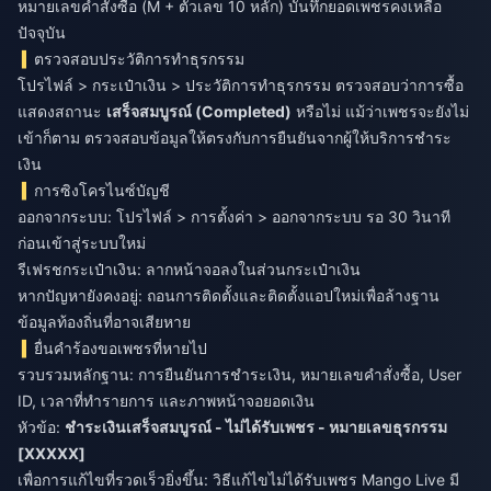
หมายเลขคำสั่งซื้อ (M + ตัวเลข 10 หลัก) บันทึกยอดเพชรคงเหลือ
ปัจจุบัน
ตรวจสอบประวัติการทำธุรกรรม
โปรไฟล์ > กระเป๋าเงิน > ประวัติการทำธุรกรรม ตรวจสอบว่าการซื้อ
แสดงสถานะ
เสร็จสมบูรณ์ (Completed)
หรือไม่ แม้ว่าเพชรจะยังไม่
เข้าก็ตาม ตรวจสอบข้อมูลให้ตรงกับการยืนยันจากผู้ให้บริการชำระ
เงิน
การซิงโครไนซ์บัญชี
ออกจากระบบ: โปรไฟล์ > การตั้งค่า > ออกจากระบบ รอ 30 วินาที
ก่อนเข้าสู่ระบบใหม่
รีเฟรชกระเป๋าเงิน: ลากหน้าจอลงในส่วนกระเป๋าเงิน
หากปัญหายังคงอยู่: ถอนการติดตั้งและติดตั้งแอปใหม่เพื่อล้างฐาน
ข้อมูลท้องถิ่นที่อาจเสียหาย
ยื่นคำร้องขอเพชรที่หายไป
รวบรวมหลักฐาน: การยืนยันการชำระเงิน, หมายเลขคำสั่งซื้อ, User
ID, เวลาที่ทำรายการ และภาพหน้าจอยอดเงิน
หัวข้อ:
ชำระเงินเสร็จสมบูรณ์ - ไม่ได้รับเพชร - หมายเลขธุรกรรม
[XXXXX]
เพื่อการแก้ไขที่รวดเร็วยิ่งขึ้น:
วิธีแก้ไขไม่ได้รับเพชร Mango Live
มี