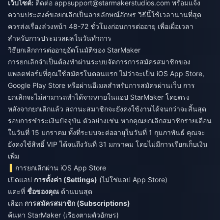
เว็บไซต์:
ติดต่อ
appsupport@starmakerstudios.com
พร้อมแจ้ง
ความประสงค์ขอยกเลิกเป็นลายลักษณ์อักษร วิธีนี้ใช้เวลานานที่สุด
ควรส่งเรื่องล่วงหน้า 48-72 ชั่วโมงก่อนการต่ออายุ เพื่อเผื่อเวลา
สำหรับการประมวลผลในวันทำการ
วิธียกเลิกการต่ออายุอัตโนมัติของ StarMaker
การยกเลิกจำเป็นต้องทำผ่านระบบจัดการการสมัครสมาชิกของ
แพลตฟอร์มที่คุณใช้สมัครในตอนแรก ไม่ว่าจะเป็น iOS App Store,
Google Play Store หรือผ่านอีเมลสำหรับการสมัครผ่านเว็บ การ
ยกเลิกจะไม่สามารถทำได้จากภายในแอป StarMaker โดยตรง
หลังจากยกเลิกแล้ว สถานะสมาชิกจะยังคงใช้งานได้จนกว่าจะสิ้นสุด
รอบการชำระเงินปัจจุบัน ตัวอย่างเช่น หากคุณยกเลิกสมาชิกรายเดือน
ในวันที่ 15 มกราคม ทั้งที่ระบบจะต่ออายุในวันที่ 1 กุมภาพันธ์ คุณจะ
ยังคงใช้สิทธิ์ VIP ได้จนถึงวันที่ 31 มกราคม โดยไม่มีการเรียกเก็บเงิน
เพิ่ม
การยกเลิกผ่าน iOS App Store
เปิดแอป
การตั้งค่า (Settings)
(ไม่ใช่แอป App Store)
แตะที่
ชื่อของคุณ
ด้านบนสุด
เลือก
การสมัครสมาชิก (Subscriptions)
ค้นหา StarMaker (เรียงตามตัวอักษร)