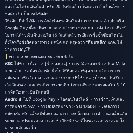
แต่จะไม่ได้รับเงินคืนสำหรับ 29 วันที่เหลือ เว้นแต่จะเข้าเงื่อนไขการ
ขอคืนเงินเป็นกรณีพิเศษ
วิธีเดียวที่ทำได้คือการส่งคำร้องขอคืนเงินผ่านระบบของ Apple หรือ
Google Play ซึ่งจะพิจารณาตามนโยบายของแต่ละแห่ง โดยปกติจะมี
โอกาสได้รับเงินคืนภายใน 15 วันสำหรับกรณีการซื้อซ้ำซ้อนโดยไม่
ตั้งใจหรือข้อผิดพลาดทางเทคนิค แต่เหตุผลว่า
"ลืมยกเลิก"
มักจะไม่
ผ่านการอนุมัติ
ความแตกต่างตามแต่ละแพลตฟอร์ม
iOS:
ไปที่ การตั้งค่า > [ชื่อของคุณ] > การสมัครสมาชิก > StarMaker
> ยกเลิกการสมัครสมาชิก นี่เป็นวิธีที่สะดวกที่สุด ระบบจัดการการ
สมัครสมาชิกส่วนกลางจะแสดงรายการที่ใช้งานอยู่ทั้งหมด วันเรียก
เก็บเงินถัดไป และตัวเลือกการยกเลิก โดยปกติจะประมวลผลใน 5-10
นาทีพร้อมการยืนยันทันที
Android:
ไปที่ Google Play > ไอคอนโปรไฟล์ > การชำระเงินและ
การสมัครสมาชิก > การสมัครสมาชิก > StarMaker > ยกเลิกการ
สมัครสมาชิก แม้จะมีขั้นตอนมากกว่าเล็กน้อยแต่การทำงานเหมือนกัน
ระยะเวลาประมวลผลอาจล่าช้า 15-30 นาทีในช่วงเวลาเร่งด่วน จึง
ควรยกเลิกแต่เนิ่นๆ