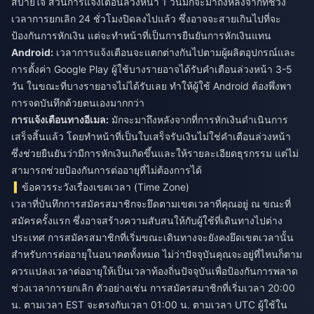
สบายใจ ส่วนการแจ้งเตือนล่วงหน้า 1 วันมักจะมาถึงหลังจากที่ช่วง
เวลาการยกเลิก 24 ชั่วโมงปิดลงไปแล้ว ซึ่งอาจจะสายเกินไปที่จะ
ป้องกันการหักเงิน แต่จะทำหน้าที่เป็นการยืนยันการหักเงินแทน
Android:
เวลาการแจ้งเตือนจะแตกต่างกันไปตามผู้ผลิตอุปกรณ์และ
การตั้งค่า Google Play ผู้ใช้บางรายอาจได้รับคำเตือนล่วงหน้า 3-5
วัน ในขณะที่บางรายอาจไม่ได้รับเลย ทำให้ผู้ใช้ Android ต้องพึ่งพา
การจดบันทึกด้วยตนเองมากกว่า
การแจ้งเตือนทางอีเมล:
มักจะมาถึงหลังจากที่การหักเงินดำเนินการ
เสร็จสิ้นแล้ว โดยทำหน้าที่เป็นใบเสร็จรับเงินไม่ใช่คำเตือนล่วงหน้า
ซึ่งช่วยยืนยันว่ามีการหักเงินเกิดขึ้นและให้รายละเอียดธุรกรรม แต่ไม่
สามารถช่วยป้องกันการต่ออายุที่ไม่ต้องการได้
ข้อควรระวังเรื่องเขตเวลา (Time Zone)
เวลาที่บันทึกการสมัครสมาชิกจะยึดตามเขตเวลาที่คุณอยู่ ณ ขณะที่
สมัครครั้งแรก ซึ่งอาจสร้างความสับสนให้กับผู้ใช้ที่เดินทางไปต่าง
ประเทศ การสมัครสมาชิกที่เริ่มขณะเดินทางจะยังคงยึดเขตเวลานั้น
สำหรับการต่ออายุในอนาคตทั้งหมด ไม่ว่าปัจจุบันคุณจะอยู่ที่ไหนก็ตาม
ควรแปลงเวลาต่ออายุให้เป็นเวลาท้องถิ่นปัจจุบันเพื่อป้องกันการพลาด
ช่วงเวลาการยกเลิก ตัวอย่างเช่น การสมัครสมาชิกที่เริ่มเวลา 20:00
น. ตามเวลา EST จะตรงกับเวลา 01:00 น. ตามเวลา UTC ผู้ใช้ใน