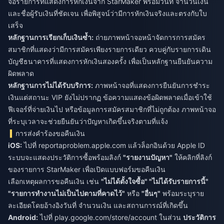
จอรายการที่แสดงการหักเงินจาก StarMaker พร้อมวันที่ จำนวนเงิน
และชื่อผู้รับเงินที่ชัดเจน เพื่อพิสูจน์ว่ามีการหักเงินจริงและตรงกับใบ
เสร็จ
หลักฐานการเรียกเก็บเงินซ้ำ:
ถ่ายภาพหน้าจอหน้าจัดการการสมัคร
สมาชิกที่แสดงว่ามีการสมัครเพียงรายการเดียว ควบคู่กับรายการเดิน
บัญชีธนาคารที่แสดงการหักเงินสองครั้ง เพื่อเป็นหลักฐานยืนยันความ
ผิดพลาด
หลักฐานการไม่ได้รับบริการ:
ภาพหน้าจอที่แสดงการยืนยันการชำระ
เงินแต่สถานะ VIP ยังไม่ปรากฏ ข้อความแสดงข้อผิดพลาดเมื่อเข้าใช้
ฟีเจอร์ที่จ่ายเงินไป หรือข้อมูลการสมัครสมาชิกที่ไม่ถูกต้อง ภาพหน้าจอ
ที่ระบุเวลาจะช่วยยืนยันว่าปัญหาเกิดขึ้นจริงตามที่แจ้ง
การส่งคำร้องขอคืนเงิน
iOS:
ไปที่ reportaproblem.apple.com แล้วล็อกอินด้วย Apple ID
ระบบจะแสดงประวัติการซื้อพร้อมลิงก์
"รายงานปัญหา"
ให้คลิกที่ลิงก์
ของรายการ StarMaker เพื่อเปิดแบบฟอร์มขอคืนเงิน
เลือกเหตุผลการขอคืนเงิน เช่น
"ไม่ได้ตั้งใจซื้อ" "ไม่ได้รับรายการนี้"
"รายการทำงานไม่เป็นไปตามที่คาดไว้"
หรือ
"อื่นๆ"
พร้อมระบุราย
ละเอียดโดยอ้างอิงวันที่ จำนวนเงิน และสถานการณ์ที่เกิดขึ้น
Android:
ไปที่ play.google.com/store/account ในส่วน
ประวัติการ