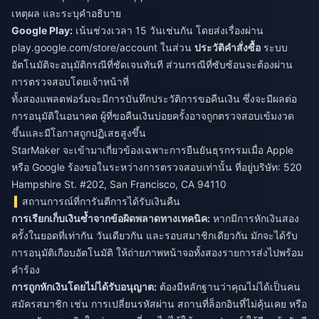
เหตุผล และระบุคำอธิบาย
Google Play:
เน้นช่วงเวลา 15 วันเช่นกัน โดยส่งเรื่องผ่าน
play.google.com/store/account ในส่วน
ประวัติคำสั่งซื้อ
ระบบ
อัตโนมัติจะอนุมัติกรณีที่ชัดเจนทันที ส่วนกรณีที่ซับซ้อนจะต้องผ่าน
การตรวจสอบโดยเจ้าหน้าที่
ทั้งสองแพลตฟอร์มจะมีการบันทึกประวัติการขอคืนเงิน ซึ่งจะมีผลต่อ
การอนุมัติในอนาคต ผู้ที่ขอคืนเงินบ่อยครั้งอาจถูกตรวจสอบเข้มงวด
ขึ้นและมีโอกาสถูกปฏิเสธสูงขึ้น
StarMaker จะเข้ามาเกี่ยวข้องเฉพาะการยืนยันธุรกรรมเมื่อ Apple
หรือ Google ร้องขอในระหว่างการตรวจสอบเท่านั้น ที่อยู่บริษัท: 520
Hampshire St. #202, San Francisco, CA 94110
สถานการณ์ที่การันตีการได้รับเงินคืน
การเรียกเก็บเงินซ้ำจากข้อผิดพลาดทางเทคนิค:
หากมีการหักเงินสอง
ครั้งในยอดที่เท่ากัน วันเดียวกัน และรอบสมาชิกเดียวกัน มักจะได้รับ
การอนุมัติเกือบอัตโนมัติ ให้ถ่ายภาพหน้าจอทั้งสองรายการส่งไปพร้อม
คำร้อง
การถูกหักเงินโดยไม่ได้รับอนุญาต:
ต้องมีหลักฐานว่าคุณไม่ได้เป็นคน
สมัครสมาชิก เช่น การเปลี่ยนรหัสผ่าน สถานที่ล็อกอินที่ไม่คุ้นเคย หรือ