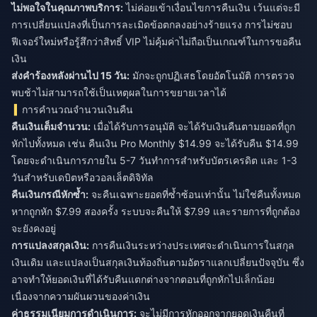
ไม่พอใจในคุณภาพบริการ:
ไม่ค่อยเข้าเงื่อนไขการคืนเงิน เว้นแต่จะมี
การเปลี่ยนแปลงที่เป็นการละเมิดข้อตกลงอย่างร้ายแรง การไม่ชอบ
ฟีเจอร์ใหม่หรือรู้สึกว่าสิทธิ์ VIP ไม่คุ้มค่าไม่ถือเป็นเกณฑ์ในการขอคืน
เงิน
ส่งคำร้องหลังผ่านไป 15 วัน:
มักจะถูกปฏิเสธโดยอัตโนมัติ การตรวจ
พบช้าไม่สามารถใช้เป็นเหตุผลในการขยายเวลาได้
การคำนวณจำนวนเงินคืน
คืนเงินเต็มจำนวน:
เมื่อได้รับการอนุมัติ จะได้รับเงินคืนตามยอดที่ถูก
หักไปทั้งหมด เช่น คืนเงิน Pro Monthly $14.99 จะได้รับคืน $14.99
โดยจะดำเนินการภายใน 5-7 วันทำการสำหรับบัตรเครดิต และ 1-3
วันสำหรับเดบิตหรือวอลเล็ตดิจิทัล
คืนเงินกรณีหักซ้ำ:
จะคืนเฉพาะยอดที่ซ้ำซ้อนเท่านั้น ไม่ใช่คืนทั้งหมด
หากถูกหัก $7.99 สองครั้ง ระบบจะคืนให้ $7.99 และรายการที่ถูกต้อง
จะยังคงอยู่
การแปลงสกุลเงิน:
การคืนเงินระหว่างประเทศจะดำเนินการในสกุล
เงินเดิม และแปลงเป็นสกุลเงินท้องถิ่นตามอัตราแลกเปลี่ยนปัจจุบัน ซึ่ง
อาจทำให้ยอดเงินที่ได้รับคืนแตกต่างจากตอนที่ถูกหักไปเล็กน้อย
เนื่องจากความผันผวนของค่าเงิน
ค่าธรรมเนียมการดำเนินการ:
จะไม่มีการหักออกจากยอดเงินคืนที่