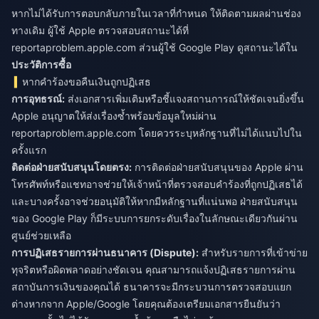
หากไม่ได้รับการตอบกลับภายในเวลาที่กำหนด ให้ติดตามผลผ่านช่อง
ทางเดิม ผู้ใช้ Apple ตรวจสอบสถานะได้ที่
reportaproblem.apple.com ส่วนผู้ใช้ Google Play ดูสถานะได้ใน
ประวัติการซื้อ
หากคำร้องขอคืนเงินถูกปฏิเสธ
การอุทธรณ์:
ส่งเอกสารเพิ่มเติมหรือชี้แจงสถานการณ์ให้ชัดเจนยิ่งขึ้น
Apple อนุญาตให้ส่งเรื่องซ้ำพร้อมข้อมูลใหม่ผ่าน
reportaproblem.apple.com โดยควรระบุหลักฐานที่ไม่ได้แนบไปใน
ครั้งแรก
ติดต่อฝ่ายสนับสนุนโดยตรง:
การติดต่อฝ่ายสนับสนุนของ Apple ผ่าน
โทรศัพท์หรือแชทอาจช่วยให้เจ้าหน้าที่ตรวจสอบคำร้องที่ถูกปฏิเสธได้
และบางครั้งอาจช่วยอนุมัติให้หากมีหลักฐานที่แน่นพอ ฝ่ายสนับสนุน
ของ Google Play ก็มีระบบการยกระดับเรื่องในลักษณะเดียวกันผ่าน
ศูนย์ช่วยเหลือ
การปฏิเสธรายการผ่านธนาคาร (Dispute):
สำหรับรายการที่เข้าข่าย
ทุจริตหรือผิดพลาดอย่างชัดเจน คุณสามารถแจ้งปฏิเสธรายการผ่าน
สถาบันการเงินของคุณได้ ธนาคารจะมีกระบวนการตรวจสอบแยก
ต่างหากจาก Apple/Google โดยคุณต้องเตรียมเอกสารยืนยันว่า