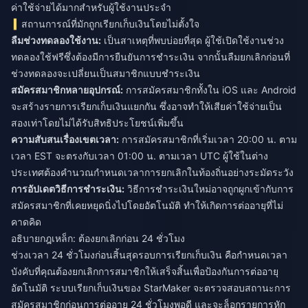
ค่าใช้จ่ายได้มากสำหรับผู้ใช้งานประจำ
สถานการณ์ที่มักถูกเรียกเก็บเงินโดยไม่ตั้งใจ
ลืมช่วงทดลองใช้งาน:
เป็นสาเหตุที่พบบ่อยที่สุด ผู้ใช้เปิดใช้งานช่วง
ทดลองใช้ฟรีซึ่งต้องมีการยืนยันการชำระเงิน จากนั้นลืมยกเลิกก่อนที่
ช่วงทดลองจะเปลี่ยนเป็นสมาชิกแบบชำระเงิน
สมัครสมาชิกหลายอุปกรณ์:
การสมัครสมาชิกทั้งใน iOS และ Android
จะสร้างรายการเรียกเก็บเงินแยกกัน ซึ่งอาจทำให้เสียค่าใช้จ่ายเป็น
สองเท่าโดยไม่ได้รับสิทธิประโยชน์เพิ่มขึ้น
ความสับสนเรื่องเขตเวลา:
การสมัครสมาชิกที่เริ่มเวลา 20:00 น. ตาม
เวลา EST จะตรงกับเวลา 01:00 น. ตามเวลา UTC ผู้ใช้ในต่าง
ประเทศต้องคำนวณกำหนดเวลาการยกเลิกในท้องถิ่นอย่างระมัดระวัง
การอัปเดตวิธีการชำระเงิน:
วิธีการชำระเงินใหม่อาจถูกผูกเข้ากับการ
สมัครสมาชิกที่เคยหยุดนิ่งไปโดยอัตโนมัติ ทำให้เกิดการต่ออายุที่ไม่
คาดคิด
อธิบายกฎเหล็ก: ต้องยกเลิกก่อน 24 ชั่วโมง
ช่วงเวลา 24 ชั่วโมงก่อนสิ้นสุดรอบการเรียกเก็บเงิน คือกำหนดเวลา
บังคับที่คุณต้องยกเลิกการสมาชิกให้เสร็จสิ้นเพื่อป้องกันการต่ออายุ
อัตโนมัติ ระบบเรียกเก็บเงินของ StarMaker จะตรวจสอบสถานะการ
สมัครสมาชิกก่อนการต่ออายุ 24 ชั่วโมงพอดี และจะล็อกรายการหัก