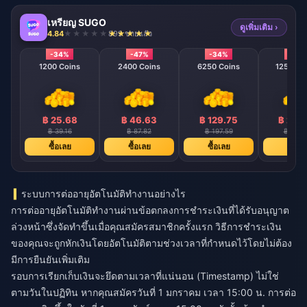
เหรียญ SUGO
ดูเพิ่มเติม ›
4.84
899 ขายแล้ว
-34%
-47%
-34%
-40
1200 Coins
2400 Coins
6250 Coins
12500 C
฿ 25.68
฿ 46.63
฿ 129.75
฿ 239
฿ 39.16
฿ 87.82
฿ 197.59
฿ 395.
ซื้อเลย
ซื้อเลย
ซื้อเลย
ซื้อเล
ระบบการต่ออายุอัตโนมัติทำงานอย่างไร
การต่ออายุอัตโนมัติทำงานผ่านข้อตกลงการชำระเงินที่ได้รับอนุญาต
ล่วงหน้าซึ่งจัดทำขึ้นเมื่อคุณสมัครสมาชิกครั้งแรก วิธีการชำระเงิน
ของคุณจะถูกหักเงินโดยอัตโนมัติตามช่วงเวลาที่กำหนดไว้โดยไม่ต้อง
มีการยืนยันเพิ่มเติม
รอบการเรียกเก็บเงินจะยึดตามเวลาที่แน่นอน (Timestamp) ไม่ใช่
ตามวันในปฏิทิน หากคุณสมัครวันที่ 1 มกราคม เวลา 15:00 น. การต่อ