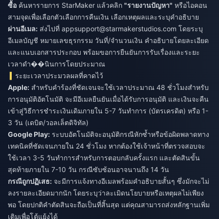
ซื้อ
ค้นหารายการ StarMaker แล้วคลิก
"รายงานปัญหา"
หรือไอคอน
สามจุดเพื่อเลือกตัวเลือกการคืนเงิน เลือกเหตุผลและระบุคำอธิบาย
ผ่านอีเมล:
ส่งไปที่
appsupport@starmakerstudios.com
โดยระบุ
อีเมลบัญชี หมายเลขธุรกรรม วันที่/จำนวนเงิน คำอธิบายโดยละเอียด
และแนบเอกสารประกอบ พร้อมขอการยืนยันการรับเรื่องและระยะ
เวลาดำ��นินการโดยประมาณ
ระยะเวลาประมวลผลที่คาดไว้
Apple:
สำหรับคำร้องที่ชัดเจนจะใช้เวลาประมาณ 48 ชั่วโมงสำหรับ
การอนุมัติอัตโนมัติ จะมีอีเมลยืนยันเมื่อได้รับการอนุมัติ และเงินจะคืน
เข้าสู่วิธีการชำระเงินเดิมภายใน 5-7 วันทำการ (บัตรเครดิต) หรือ 1-
3 วัน (เดบิต/วอลเล็ตดิจิทัล)
Google Play:
ระบบอัตโนมัติจะอนุมัติกรณีหักซ้ำหรือข้อผิดพลาดทาง
เทคนิคที่ชัดเจนภายใน 24 ชั่วโมง หากต้องใช้เจ้าหน้าที่ตรวจสอบจะ
ใช้เวลา 3-5 วันทำการสำหรับการตอบกลับครั้งแรก และตัดสินขั้น
สุดท้ายภายใน 7-10 วัน กรณีซับซ้อนอาจนานถึง 14 วัน
กรณีถูกปฏิเสธ:
จะมีการแจ้งทางอีเมลพร้อมคำอธิบายสั้นๆ ซึ่งมักจะไม่
ลงรายละเอียดมากนัก โดยระบุว่าละเมิดนโยบายหรือเหตุผลไม่เพียง
พอ โดยปกติคำตัดสินจะถือเป็นที่สิ้นสุด แต่คุณสามารถส่งหลักฐานเพิ่ม
เติมเพื่อโต้แย้งได้