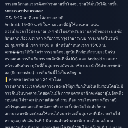
การยกเลิกก่อนเวลาดังกล่าวหลายชั่วโมงจะช่วยให้มั่นใจได้มากขึ้น
ระยะเวลาประมวลผล:
iOS: 5-10 นาที ภายใต้สภาวะปกติ
Android: 15-30 นาที ในช่วงเวลาที่มีผู้ใช้งานหนาแน่น
ควรเผื่อเวลาไว้ประมาณ 2-4 ชั่วโมงสำหรับความล่าช้าของระบบ ข้อ
ผิดพลาดเรื่องเขตเวลา หรือการบำรุงรักษาระบบ การยกเลิกในวันที่
28 กุมภาพันธ์ เวลา 11:00 น. สำหรับกำหนดเวลา 15:00 น.
จะช��วยให้มั่นใจว่าการยกเลิกจะถูกบันทึกก่อนที่ระบบจะปิดรับ
ตรวจสอบการยืนยันการยกเลิกทันที ทั้ง iOS และ Android จะแสดง
หน้าจอยืนยันระบุวันที่สิ้นสุดการสมัครสมาชิก แนะนำให้ถ่ายภาพหน้า
จอ (Screenshot) การยืนยันนี้ไว้เป็นหลักฐาน
หากพลาดช่วงเวลา 24 ชั่วโมง
การพลาดช่วงเวลาดังกล่าวจะส่งผลให้ถูกเรียกเก็บเงินเต็มรอบโดยไม่มี
การคืนเงินบางส่วนโดยอัตโนมัติ การสมัครสมาชิกจะต่ออายุไปอีกหนึ่ง
รอบเต็ม ไม่ว่าจะเป็นรายสัปดาห์ รายเดือน รายไตรมาส หรือรายปี
แม้ว่าคุณจะกดยกเลิกหลังจากที่ระบบเริ่มหักเงินไปแล้วก็ตาม
สถานะสมาชิกจะยังคงใช้งานได้จนกว่าจะสิ้นสุดรอบที่เพิ่งจ่ายเงินไป
หากคุณถูกหักเงินวันที่ 1 มีนาคมสำหรับสมาชิกรายเดือน แล้วกด
ยกเลิกวันที่ 2 มีนาคม คุณจะยังคงใช้สิทธิ์ VIP ได้จนถึงวันที่ 1 เมษายน