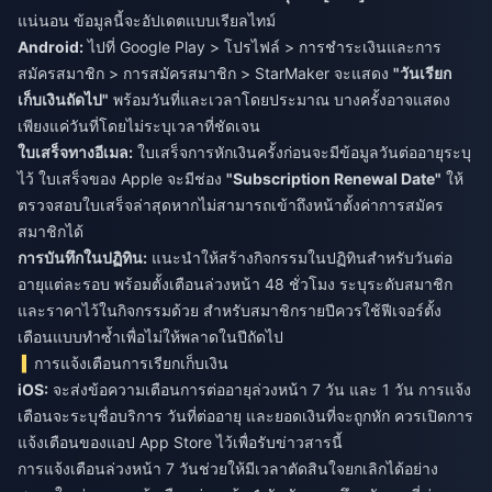
แน่นอน ข้อมูลนี้จะอัปเดตแบบเรียลไทม์
Android:
ไปที่ Google Play > โปรไฟล์ > การชำระเงินและการ
สมัครสมาชิก > การสมัครสมาชิก > StarMaker จะแสดง
"วันเรียก
เก็บเงินถัดไป"
พร้อมวันที่และเวลาโดยประมาณ บางครั้งอาจแสดง
เพียงแค่วันที่โดยไม่ระบุเวลาที่ชัดเจน
ใบเสร็จทางอีเมล:
ใบเสร็จการหักเงินครั้งก่อนจะมีข้อมูลวันต่ออายุระบุ
ไว้ ใบเสร็จของ Apple จะมีช่อง
"Subscription Renewal Date"
ให้
ตรวจสอบใบเสร็จล่าสุดหากไม่สามารถเข้าถึงหน้าตั้งค่าการสมัคร
สมาชิกได้
การบันทึกในปฏิทิน:
แนะนำให้สร้างกิจกรรมในปฏิทินสำหรับวันต่อ
อายุแต่ละรอบ พร้อมตั้งเตือนล่วงหน้า 48 ชั่วโมง ระบุระดับสมาชิก
และราคาไว้ในกิจกรรมด้วย สำหรับสมาชิกรายปีควรใช้ฟีเจอร์ตั้ง
เตือนแบบทำซ้ำเพื่อไม่ให้พลาดในปีถัดไป
การแจ้งเตือนการเรียกเก็บเงิน
iOS:
จะส่งข้อความเตือนการต่ออายุล่วงหน้า 7 วัน และ 1 วัน การแจ้ง
เตือนจะระบุชื่อบริการ วันที่ต่ออายุ และยอดเงินที่จะถูกหัก ควรเปิดการ
แจ้งเตือนของแอป App Store ไว้เพื่อรับข่าวสารนี้
การแจ้งเตือนล่วงหน้า 7 วันช่วยให้มีเวลาตัดสินใจยกเลิกได้อย่าง