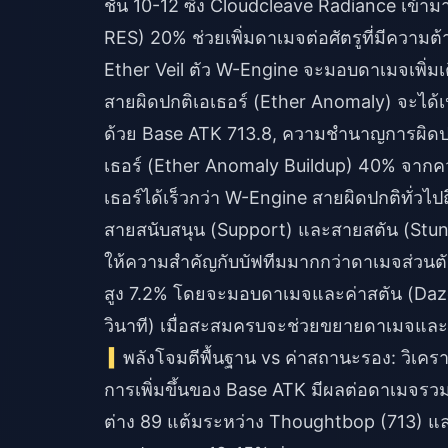
ชั้น 10-12 ซึ่ง Cloudcleave Radiance เข้
RES) 20% ช่วยเพิ่มดาเมจต่อศัตรูที่มีความ
Ether Veil ตัว W-Engine จะมอบดาเมจเพิ่ม
สายผิดปกติเอเธอร์ (Ether Anomaly) จะได้
ด้วย Base ATK 713.8, ความชำนาญการผิด
เธอร์ (Ether Anomaly Buildup) 40% จากค
เธอร์ได้เร็วกว่า W-Engine สายผิดปกติทั่วไ
สายสนับสนุน (Support) และสายสตัน (Stun)
ให้ความสำคัญกับบัฟทีมมากกว่าดาเมจส่วนตัว
สูง 7.2% โดยจะมอบดาเมจและค่าสตัน (Daze)
วินาที) เมื่อสะสมครบจะช่วยขยายดาเมจและค
พลังโจมตีพื้นฐาน vs ค่าสถานะรอง: วิเค
การเพิ่มขึ้นของ Base ATK มีผลต่อดาเมจร
ต่าง 89 แต้มระหว่าง Thoughtbop (713) 