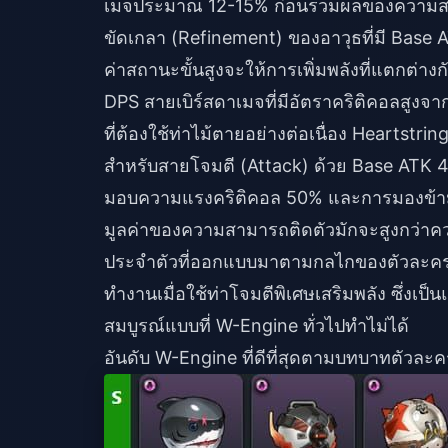
เมจประมาณ 12-15% ก่อนรวมผลของความสามาร
ขัดเกลา (Refinement) ของอาวุธที่มี Base A
ค่าสถานะขั้นสูงจะให้การเพิ่มพลังที่แตกต
DPS สายเบิร์สดาเมจที่มีอัตราคริติคอลสูงจ
ที่ต้องใช้ท่าไม้ตายอย่างต่อเนื่อง Heartst
สำหรับสายโจมตี (Attack) ด้วย Base ATK 
มอบความแรงคริติคอล 50% และการมองข้
มูลค่าของความสามารถติดตัวมักจะสูงกว่าค
ประจำตัวที่ออกแบบมาตามกลไกของตัวละค
ทำงานเมื่อใช้ท่าโจมตีพิเศษเสริมพลัง ซึ่งเ
สมบูรณ์แบบที่ W-Engine ทั่วไปทำไม่ได้
อันดับ W-Engine ที่ดีที่สุดตามบทบาทตัวละคร