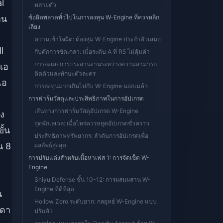
l
หลายตัว
าน
ข้อผิดพลาดทั่วไปในการลงทุน W-Engine ที่ควรหลีก
เลี่ยง
ความเข้าใจผิด: ต้องสุ่ม W-Engine ประจำตัวเสมอ
l
กับดักการขัดเกลา: เมื่อระดับ A ที่ R5 ไม่คุ้มค่า
การละเลยการประสานงานระหว่างความสามารถ
เอ
ติดตัวและทักษะตัวละคร
เอ
การลงทุนมากเกินไปกับ W-Engine นอกเมต้า
การฟาร์มวัสดุและประสิทธิภาพในการอัปเกรด
เส้นทางการฟาร์มวัสดุอัปเกรด W-Engine
่ง
จุดพักเลเวล: เมื่อไหร่ควรหยุดอัปเกรดชั่วคราว
ั้น
ประสิทธิภาพทรัพยากร: ลำดับการอัปเกรดเพื่อ
น 8
ผลลัพธ์สูงสุด
การปรับแต่งสำหรับเนื้อหาเฟส 1: การจัดเซ็ต W-
Engine
Shiyu Defense ชั้น 10-12: การผสมผสาน W-
Engine ที่ดีที่สุด
น
Hollow Zero ระดับยาก: กลยุทธ์ W-Engine แบบ
งดา
ปรับตัว