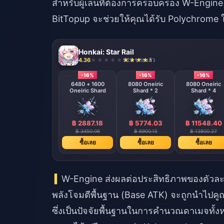
สำหรับผู้เล่นที่ต้องการครอบครอง W-Engin
BitTopup จะช่วยให้คุณได้รับ Polychrome ใ
Honkai: Star Rail
4.36
928 ขายแล้ว
-16%
-16%
-16%
6480 + 1600
8080 Oneiric
8080 Oneiric
Oneiric Shard
Shard * 2
Shard * 4
฿ 2887.18
฿ 5774.03
฿ 11548.40
฿ 3450.06
฿ 6900.15
฿ 13800.27
ซื้อเลย
ซื้อเลย
ซื้อเลย
W-Engine ส่งผลต่อประสิทธิภาพของตัวล
พลังโจมตีพื้นฐาน (Base ATK) จะถูกนำไปค
ซึ่งเป็นปัจจัยพื้นฐานในการคำนวณดาเมจทั้