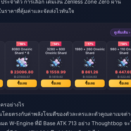
e ประจำตัว การเลือก
เติมเงิน Zenless Zone Zero
ผ่าน
นราคาที่คุ้มค่าและจัดส่งไวทันใจ
ดูเพิ่มเติม ›
-16%
-14%
-17%
-14%
8080 Oneiric
3280 + 600
1980 + 260 Oneiric
980 + 110 One
Shard * 8
Oneiric Shard
Shard
Shard
฿ 23096.80
฿ 1559.99
฿ 861.26
฿ 447.6
฿ 27600.57
฿ 1819.92
฿ 1034.93
฿ 522.40
ซื้อเลย
ซื้อเลย
ซื้อเลย
ซื้อเลย
ะครอย่างไร
ูณโดยตรงกับค่าพลังโจมตีของตัวละครและตัวคูณดาเมจต่า
งหมด W-Engine ที่มี Base ATK 713 อย่าง Thoughtbop จะ