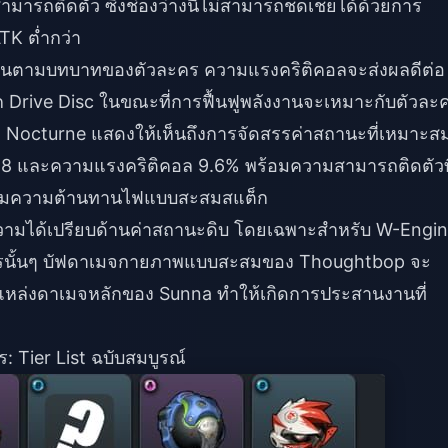
ถติดตัว ซึ่งช่องว่างนี้ไม่สามารถชดเชยได้ด้วยการ
TK ต่ำกว่า
่างกันตามบทบาทของตัวละคร ความแรงคริติคอลจะส่งผลดีต่อ
าก Drive Disc ในขณะที่การฟื้นฟูพลังงานจะเหมาะกับตัวละ
ring Nocturne แสดงให้เห็นถึงการจัดสรรค่าสถานะที่เหมาะส
48 และความแรงคริติคอล 9.6% พร้อมความสามารถติดตัวที
ามความต้านทานไฟแบบสะสมสแต็ก
วามได้เปรียบด้านค่าสถานะดิบ โดยเฉพาะสำหรับ W-Engi
รนั้นๆ บัฟดาเมจกายภาพแบบสะสมของ Thoughtbop จะ
ป็นแหล่งดาเมจหลักของ Sunna ทำให้เกิดการประสานงานที่
: Tier List ฉบับสมบูรณ์