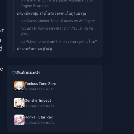
การทำคะแนนสูงสุดใน Deadly Assault ด้วย W-
Engine ที่เหมาะสม
กลยุทธ์การสุ่ม: เมื่อไหร่ควรลงทุนในตู้ลุ้นอาวุธ
การจัดสรร Master Tape: ตัวละคร vs W-Engine
ระบบการันตีและข้อควรพิจารณาเรื่องแต้มสะสม
คร
(Pity)
ม
งบ Polychrome สายฟรี: ควรจะสุ่มอาวุธบ้างไหม?
่
คำถามที่พบบ่อย (FAQ)
ne
สินค้าแนะนำ
Zenless Zone Zero
GLOBAL
662 ขายแล้ว
Genshin Impact
GLOBAL
804 ขายแล้ว
Honkai: Star Rail
GLOBAL
928 ขายแล้ว