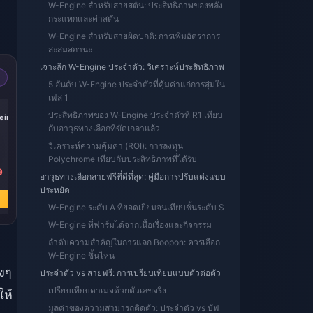
W-Engine สำหรับสายสตัน: ประสิทธิภาพของพลัง
กระแทกและค่าสตัน
W-Engine สำหรับสายผิดปกติ: การเพิ่มอัตราการ
สะสมสถานะ
เจาะลึก W-Engine ประจำตัว: วิเคราะห์ประสิทธิภาพ
5 อันดับ W-Engine ประจำตัวที่คุ้มค่าแก่การสุ่มใน
เฟส 1
-17%
-17%
-17%
ประสิทธิภาพของ W-Engine ประจำตัวที่ R1 เทียบ
iric
Express Supply
300 + 30 Oneiric
60 Oneiric Shard
Pass
Shard
กับอาวุธทางเลือกที่ขัดเกลาแล้ว
วิเคราะห์ความคุ้มค่า (ROI): การลงทุน
Polychrome เทียบกับประสิทธิภาพที่ได้รับ
9
฿ 143.60
฿ 143.94
฿ 28.38
อาวุธทางเลือกสายฟรีที่ดีที่สุด: คู่มือการปรับแต่งแบบ
฿ 172.49
฿ 172.49
฿ 34.19
ประหยัด
ซื้อเลย
ซื้อเลย
ซื้อเลย
W-Engine ระดับ A ที่ยอดเยี่ยมจนเทียบชั้นระดับ S
W-Engine ที่ฟาร์มได้จากเนื้อเรื่องและกิจกรรม
ลำดับความสำคัญในการแลก Boopon: ควรเลือก
W-Engine ชิ้นไหน
งๆ
ประจำตัว vs สายฟรี: การเปรียบเทียบแบบตัวต่อตัว
เปรียบเทียบดาเมจด้วยตัวเลขจริง
ให้
มูลค่าของความสามารถติดตัว: ประจำตัว vs บัฟ