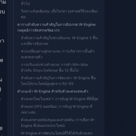
วาม
ทั่วไป
อบ
วิเคราะห์จุดคุ้มทุน: เมื่อไหร่อาวุธสายฟรีถึงจะเพียง
พอ
ตารางลำดับความสำคัญในการอัปเกรด W-Engine:
กลยุทธ์การจัดสรรทรัพยากร
ลำดับความสำคัญในช่วงต้นเกม: W-Engine 3 ชิ้น
ดา
แรกที่ควรอัปเกรด
ช่วงเปลี่ยนผ่านสู่กลางเกม: การบริหารการปั้นตัว
ละครหลายตัว
se
การปรับแต่งช่วงท้ายเกม: การทำ Min-Max
สำหรับ Shiyu Defense ชั้น 10 ขึ้นไป
ลำดับความสำคัญในการขัดเกลา: W-Engine ชิ้น
ม
ไหนได้ประโยชน์สูงสุดจาก R2-R5
)
คำแนะนำ W-Engine สำหรับตัวละครแต่ละตัว
ง
ตัวละครใหม่ในเฟส 1: การจับคู่ W-Engine ที่ดีที่สุด
ตัวละคร DPS ยอดนิยม: การจับคู่ W-Engine ที่
เหมาะสม
ตัวละครสายสนับสนุนและสายสตัน: การเลือก W-
Engine ที่เน้นอรรถประโยชน์
e
W-Engine สารพัดประโยชน์ที่ใช้ได้กับตัวละคร