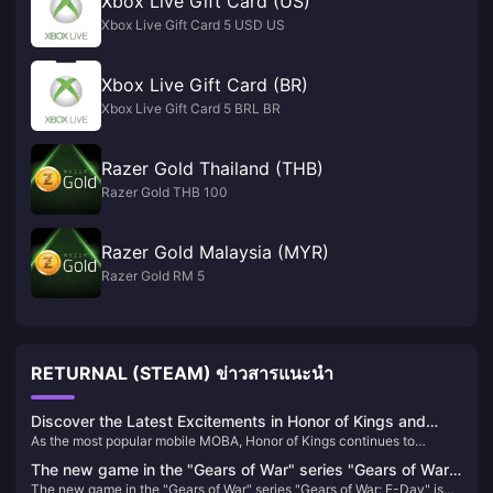
Xbox Live Gift Card (US)
Xbox Live Gift Card 5 USD US
Xbox Live Gift Card (BR)
Xbox Live Gift Card 5 BRL BR
Razer Gold Thailand (THB)
Razer Gold THB 100
Razer Gold Malaysia (MYR)
Razer Gold RM 5
RETURNAL (STEAM) ข่าวสารแนะนำ
Discover the Latest Excitements in Honor of Kings and
As the most popular mobile MOBA, Honor of Kings continues to
Recharge Your Game
captivate players worldwide with its exciting updates and competitive
The new game in the "Gears of War" series "Gears of War:
events. Here’s the latest buzz about the game and how you can
The new game in the "Gears of War" series "Gears of War: E-Day" is
E-Day" is officially announced