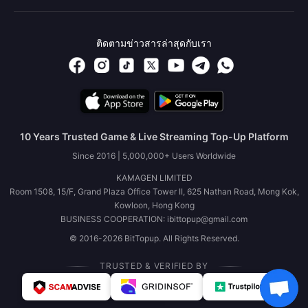
ติดตามข่าวสารล่าสุดกับเรา
10 Years Trusted Game & Live Streaming Top-Up Platform
Since 2016 | 5,000,000+ Users Worldwide
KAMAGEN LIMITED
Room 1508, 15/F, Grand Plaza Office Tower II, 625 Nathan Road, Mong Kok,
Kowloon, Hong Kong
BUSINESS COOPERATION: ibittopup@gmail.com
© 2016-2026 BitTopup. All Rights Reserved.
TRUSTED & VERIFIED BY