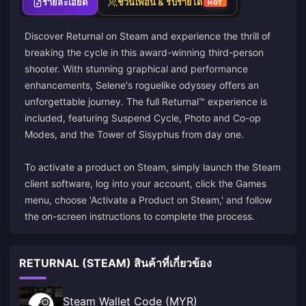
รายละเอียด
ชวนเพื่อน & รับรายได้
HOT
Discover Returnal on Steam and experience the thrill of
breaking the cycle in this award-winning third-person
shooter. With stunning graphical and performance
enhancements, Selene's roguelike odyssey offers an
unforgettable journey. The full Returnal™ experience is
included, featuring Suspend Cycle, Photo and Co-op
Modes, and the Tower of Sisyphus from day one.
To activate a product on Steam, simply launch the Steam
client software, log into your account, click the Games
menu, choose 'Activate a Product on Steam,' and follow
the on-screen instructions to complete the process.
RETURNAL (STEAM) สินค้าที่เกี่ยวข้อง
Steam Wallet Code (MYR)