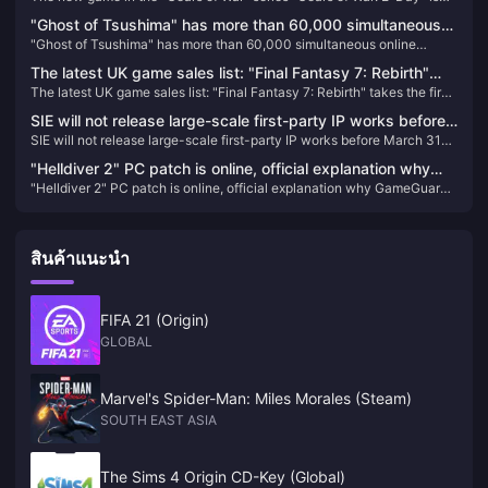
recharge your tokens easily through BitTopup.
officially announced
"Ghost of Tsushima" has more than 60,000 simultaneous
"Ghost of Tsushima" has more than 60,000 simultaneous online
online players on Steam, ranking fourth on the PlayStation
players on Steam, ranking fourth on the PlayStation game list
game list
The latest UK game sales list: "Final Fantasy 7: Rebirth"
The latest UK game sales list: "Final Fantasy 7: Rebirth" takes the first
takes the first place
place
SIE will not release large-scale first-party IP works before
SIE will not release large-scale first-party IP works before March 31
March 31 next year
next year
"Helldiver 2" PC patch is online, official explanation why
"Helldiver 2" PC patch is online, official explanation why GameGuard
GameGuard anti-cheat system is used
anti-cheat system is used
สินค้าแนะนำ
FIFA 21 (Origin)
GLOBAL
Marvel's Spider-Man: Miles Morales (Steam)
SOUTH EAST ASIA
The Sims 4 Origin CD-Key (Global)