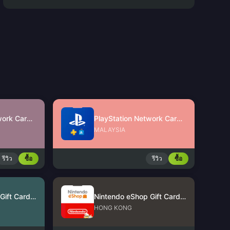
PlayStation Network Card (SG)
PlayStation Network Card (MY)
MALAYSIA
รีวิว
ซื้อ
รีวิว
ซื้อ
Nintendo eShop Gift Card (US)
Nintendo eShop Gift Card (HK)
HONG KONG