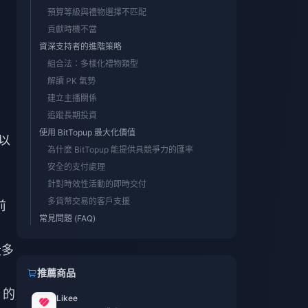
預算等級與禮物選擇不匹配
貢獻時機不當
資深支持者的進階策略
組合法：多樣化禮物類型
解讀 PK 氣勢
建立主播關係
追蹤長期投資
使用 BitTopup 最大化價值
倍以
為什麼 BitTopup 能提供具競爭力的匯率
安全的支付處理
針對時效性活動的即時交付
多貨幣交易的客戶支援
前
常見問題 (FAQ)
段多
推薦商品
 的
Likee