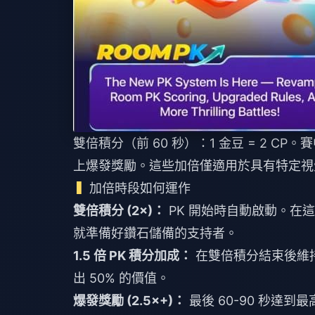
雙倍積分（前 60 秒）：1 金豆 = 2 CP。賽中 
上爆發獎勵。這些加倍僅適用於具有特定視
加倍時段如何運作
雙倍積分 (2×)：
PK 開始時自動啟動。在這 
就準備好鑽石儲備的支持者。
1.5 倍 PK 積分加成：
在雙倍積分結束後維持較
出 50% 的價值。
爆發獎勵 (2.5×+)：
最後 60-90 秒達到最高