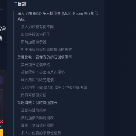
目錄
一
深入了解 BIGO 多人排位賽 (Multi-Room PK) 加倍
系統
多人排位賽有何不同
幅會
加倍時段如何運作
傳
即時加倍指示器
對主播收益與您貢獻價值的影響
貨幣比較：最便宜的鑽石儲值匯率
美元鑽石定價結構
英鎊匯率：英國用戶的優勢
歐洲用戶的歐元定價
沙烏地里亞爾 (SAR) 匯率：中東地區考量
-40%
-40%
-40%
跨貨幣價值分析
石
5000鑽石
10000 鑽石
20000 鑽石
策略時機：何時儲值鑽石
活動前儲值策略
識別加倍活動時間表
52
HK$ 665.69
HK$ 1331.39
HK$ 2662.70
最後一刻儲值的風險
5
HK$ 1102.81
HK$ 2205.61
HK$ 4411.23
立即購買
立即購買
立即購買
多人排位賽的季節性趨勢