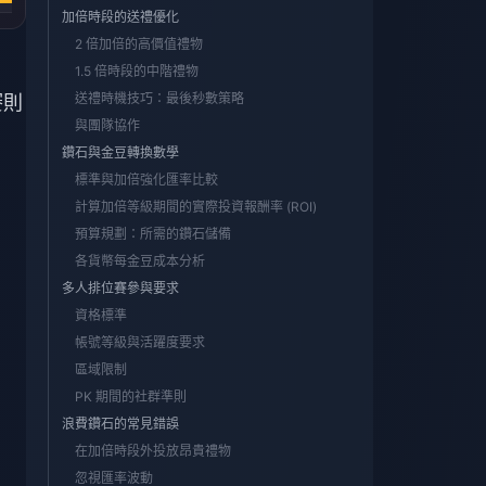
加倍時段的送禮優化
2 倍加倍的高價值禮物
1.5 倍時段的中階禮物
送禮時機技巧：最後秒數策略
賽則
與團隊協作
鑽石與金豆轉換數學
標準與加倍強化匯率比較
計算加倍等級期間的實際投資報酬率 (ROI)
預算規劃：所需的鑽石儲備
各貨幣每金豆成本分析
多人排位賽參與要求
資格標準
帳號等級與活躍度要求
區域限制
PK 期間的社群準則
浪費鑽石的常見錯誤
在加倍時段外投放昂貴禮物
忽視匯率波動