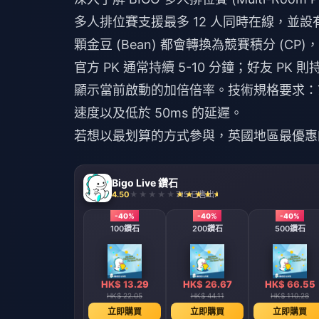
多人排位賽支援最多 12 人同時在線，並
顆金豆 (Bean) 都會轉換為競賽積分 (C
官方 PK 通常持續 5-10 分鐘；好友 PK 
顯示當前啟動的加倍倍率。技術規格要求：720x8
速度以及低於 50ms 的延遲。
若想以最划算的方式參與，
英國地區最優惠的
Bigo Live 鑽石
4.50
715 已售出
-40%
-40%
-40%
100鑽石
200鑽石
500鑽石
HK$ 13.29
HK$ 26.67
HK$ 66.55
HK$ 22.05
HK$ 44.11
HK$ 110.28
立即購買
立即購買
立即購買