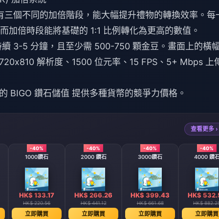
設有三個不同的加倍階段，能大幅提升禮物的轉換效率。每
P)，而加倍時段能將基礎的 1:1 比例轉化為更高的數值。
則持續 3-5 分鐘，且至少需 500-750 顆金豆。畫面上的橫
10 解析度、1500 位元率、15 FPS、5+ Mbps 上
 BIGO 鑽石儲值
提供多種貨幣的競爭力價格。
查看更多 ›
-40%
-40%
-40%
-40%
1000鑽石
2000 鑽石
3000鑽石
4000 鑽
HK$ 133.17
HK$ 266.26
HK$ 399.43
HK$ 532.
HK$ 220.56
HK$ 441.12
HK$ 661.68
HK$ 882.2
立即購買
立即購買
立即購買
立即購買