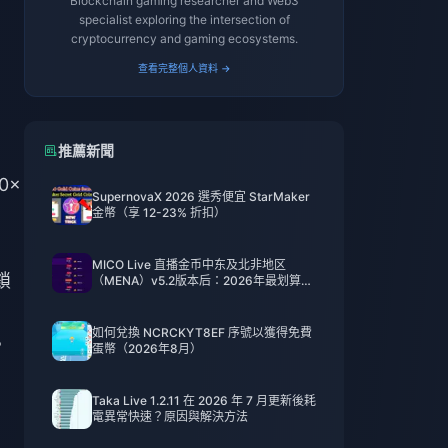
Blockchain gaming researcher and Web3
specialist exploring the intersection of
cryptocurrency and gaming ecosystems.
查看完整個人資料 →
推薦新聞
0×
SupernovaX 2026 選秀便宜 StarMaker
金幣（享 12-23% 折扣）
MICO Live 直播金币中东及北非地区
鎖
（MENA）v5.2版本后：2026年最划算充
值指南
如何兌換 NCRCKYT8EF 序號以獲得免費
。
蛋幣（2026年8月）
Taka Live 1.2.11 在 2026 年 7 月更新後耗
電異常快速？原因與解決方法