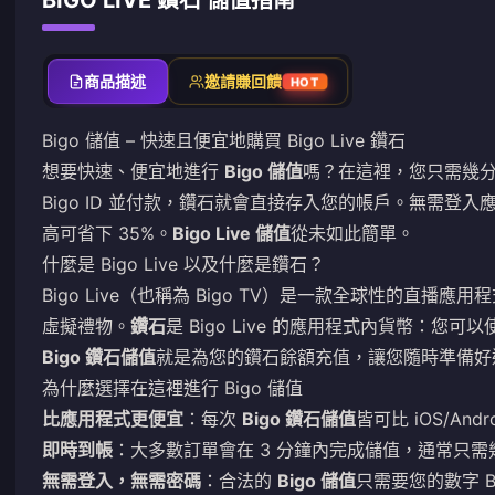
BIGO LIVE 鑽石 儲值指南
商品描述
邀請賺回饋
HOT
Bigo 儲值 – 快速且便宜地購買 Bigo Live 鑽石
想要快速、便宜地進行
Bigo 儲值
嗎？在這裡，您只需幾
Bigo ID 並付款，鑽石就會直接存入您的帳戶。無需
高可省下 35%。
Bigo Live 儲值
從未如此簡單。
什麼是 Bigo Live 以及什麼是鑽石？
Bigo Live（也稱為 Bigo TV）是一款全球性的直
虛擬禮物。
鑽石
是 Bigo Live 的應用程式內貨幣：
Bigo 鑽石儲值
就是為您的鑽石餘額充值，讓您隨時準備好
為什麼選擇在這裡進行 Bigo 儲值
比應用程式更便宜
：每次
Bigo 鑽石儲值
皆可比 iOS/An
即時到帳
：大多數訂單會在 3 分鐘內完成儲值，通常只需幾秒
無需登入，無需密碼
：合法的
Bigo 儲值
只需要您的數字 B