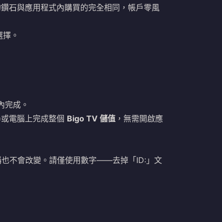
您的鑽石與應用程式內購買的完全相同，帳戶零風
選擇。
內完成。
器或電腦上完成整個
Bigo TV 儲值
，無需開啟應
改暱稱也不會改變。請僅使用數字——去掉「ID:」文
。