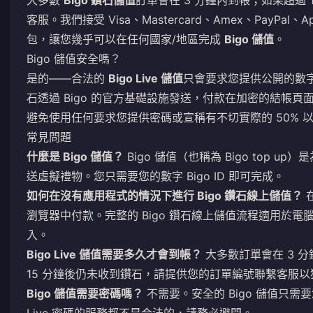
大多數
Bigo 鑽石儲值
訂單會在 3 分鐘內到帳；如果超過
客服。我們接受 Visa、Mastercard、Amex、PayPal、A
包，讓您幾乎可以在任何國家/地區完成
Bigo 儲值
。
Bigo 儲值安全嗎？
是的——合法的
Bigo Live 儲值
只會要求您提供公開的數字 
石透過 Bigo 的官方基礎設施發送，付款在加密的結帳
避免使用任何要求您提供密碼或宣稱有不切實際的 50% 
常見問題
什麼是 Bigo 儲值？
Bigo 儲值（也稱為 Bigo top up
送虛擬禮物。您只需要您的數字 Bigo ID 即可完成。
如何在沒有應用程式的情況下進行 Bigo 鑽石線上儲值？
在
瀏覽器中付款。完整的 Bigo 鑽石線上儲值流程適用於
入。
Bigo Live 儲值需要多久才會到帳？
大多數訂單會在 3 
15 分鐘後仍未收到鑽石，請提供您的訂單編號聯繫客服
Bigo 儲值需要密碼嗎？
不需要。安全的 Bigo 儲值只需要您的