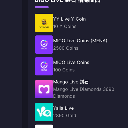
BIGO LIVE 鑽石 相關商品
YY Live Y Coin
10 Y Coins
MICO Live Coins (MENA)
2500 Coins
MICO Live Coins
100 Coins
Mango Live 鑽石
Mango Live Diamonds 3690
Diamonds
Yalla Live
2890 Gold