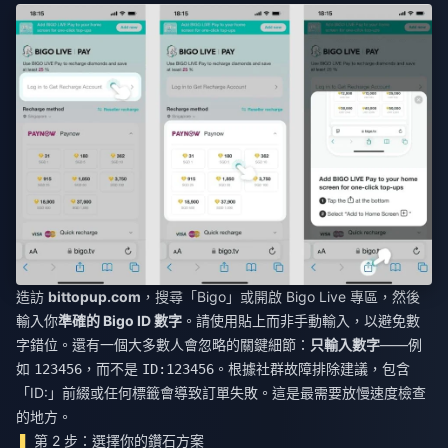
造訪
bittopup.com
，搜尋「Bigo」或開啟 Bigo Live 專區，然後
輸入你
準確的 Bigo ID 數字
。請使用貼上而非手動輸入，以避免數
字錯位。還有一個大多數人會忽略的關鍵細節：
只輸入數字
——例
如
，而不是
。根據社群故障排除建議，包含
123456
ID:123456
「ID:」前綴或任何標籤會導致訂單失敗。這是最需要放慢速度檢查
的地方。
第 2 步：選擇你的鑽石方案