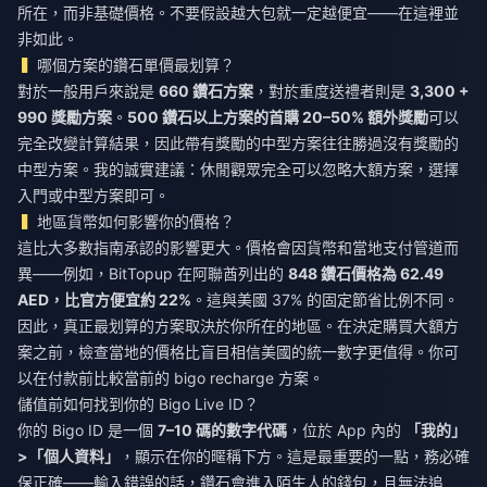
所在，而非基礎價格。不要假設越大包就一定越便宜——在這裡並
非如此。
哪個方案的鑽石單價最划算？
對於一般用戶來說是
660 鑽石方案
，對於重度送禮者則是
3,300 +
990 獎勵方案
。
500 鑽石以上方案的首購 20–50% 額外獎勵
可以
完全改變計算結果，因此帶有獎勵的中型方案往往勝過沒有獎勵的
中型方案。我的誠實建議：休閒觀眾完全可以忽略大額方案，選擇
入門或中型方案即可。
地區貨幣如何影響你的價格？
這比大多數指南承認的影響更大。價格會因貨幣和當地支付管道而
異——例如，BitTopup 在阿聯酋列出的
848 鑽石價格為 62.49
AED，比官方便宜約 22%
。這與美國 37% 的固定節省比例不同。
因此，真正最划算的方案取決於你所在的地區。在決定購買大額方
案之前，檢查當地的價格比盲目相信美國的統一數字更值得。你可
以在付款前比較當前的
bigo recharge
方案。
儲值前如何找到你的 Bigo Live ID？
你的 Bigo ID 是一個
7–10 碼的數字代碼
，位於 App 內的
「我的」
>「個人資料」
，顯示在你的暱稱下方。這是最重要的一點，務必確
保正確——輸入錯誤的話，鑽石會進入陌生人的錢包，且無法追