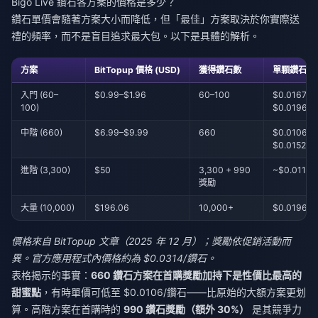
Bigo Live 鑽石各方案的價格是多少？
鑽石單價會隨著方案大小而降低，但「最佳」方案取決於你實際送
禮的頻率，而不是盲目追求最大包。以下是具體的解析。
方案
BitTopup 價格 (USD)
獲得鑽石數
單顆鑽石成
入門 (60–
$0.99–$1.96
60–100
$0.0167–
100)
$0.0196
中階 (660)
$6.99–$9.99
660
$0.0106–
$0.0152
進階 (3,300)
$50
3,300 + 990
~$0.0117
獎勵
大量 (10,000)
$196.06
10,000+
$0.0196
價格來自 BitTopup 文章（2025 年 12 月）；獎勵依促銷活動而
異。官方應用程式內價格約為 $0.0314/鑽石。
表格揭示的事實：
660 鑽石方案在首購獎勵加持下是性價比最高的
甜蜜點
，有時單價可低至 $0.0106/鑽石——比原始的大額方案更划
算。高階方案在首購時的
990 鑽石獎勵（額外 30%）
是其競爭力