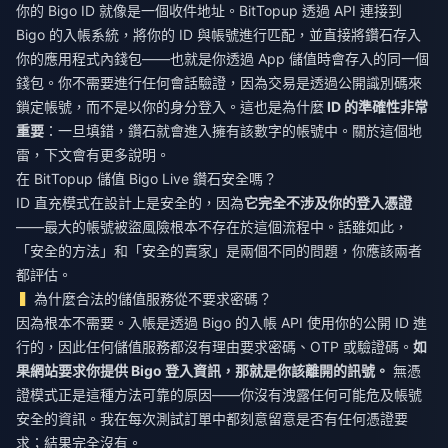
你的 Bigo ID 就像是一個收件地址。BitTopup 透過 API 連接到
Bigo 的入帳系統，將你的 ID 與帳號進行匹配，並直接將鑽石存入
你的應用程式內錢包——也就是你透過 App 儲值時會存入的同一個
錢包。你不需要進行任何會話驗證，因為交易是透過公開識別碼來
鎖定帳號，而不是以你的身分登入。這也是為什麼
ID 的準確性非常
重要
：一旦填錯，鑽石就會進入擁有該數字的帳號中。關於這個地
雷，下文會有更多說明。
在 BitTopup 儲值 Bigo Live 鑽石安全嗎？
ID 直充模式在設計上是安全的，因為
它完全不涉及你的登入憑證
——最大的帳號被盜風險根本不存在於這個流程中。話雖如此，
「安全的方法」和「安全的賣家」是兩個不同的問題，你應該兩者
都評估。
為什麼合法的儲值服務從不要求密碼？
因為根本不需要。入帳是透過 Bigo 的入帳 API 使用你的公開 ID 進
行的，因此任何儲值服務都沒有理由要求密碼、OTP 或驗證碼。
如
果網站要求你提供 Bigo 登入資訊，那就是你該離開的訊號。
無憑
證模式正是這種方法可靠的原因——你沒有洩露任何可能危及帳號
安全的資訊。我在每次測試訂單中都刻意留意是否有任何憑證要
求；結果完全沒有。