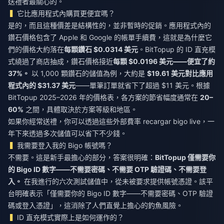
送禮者最關心的。
它比應用程式內購買更便宜嗎？
是的，而且這種價差是結構性的，並非暫時的促銷。應用程式內的
鑽石價格包含了 Apple 和 Google 的帳單手續費，這就是為什麼它
們的價格大約落在
每顆鑽石 $0.0314 美元
。BitTopup 的 ID 直充模
式繞過了商店抽成，鑽石價格接近
每顆 $0.0196 美元——便宜了約
37%。
以 1,000 顆鑽石的儲值為例，大約是
$19.61 美元對比應用
程式內的 $31.37 美元
——單筆訂單就省下了超過 $11 美元。根據
BitTopup 2025–2026 年的價格表，各方案的節省幅度通常在
20–
60%
之間，具體取決於方案等級和地區。
如果你經常送禮，你可以透過這些外部費率
recargar bigo live
，一
年下來透過多次儲值可以省下不少錢。
我需要登入我的 Bigo 帳號嗎？
不需要。這是新手最擔心的部分，答案很明確：
BitTopup 僅需要你
的 Bigo ID 數字——不需要密碼、不需要 OTP 驗證碼、不需要登
入。
在我進行的六次測試儲值中，從未被要求提供帳號憑證。該平
台明確表示「僅需要你的 Bigo ID 數字——不需要密碼、OTP 驗證
碼或登入憑證」，這消除了人們直覺上擔心的釣魚風險。
ID 直充模式實際上是如何運作的？