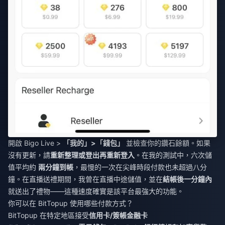
開啟 Bigo Live >
「我的」>「錢包」
並檢查你的鑽石餘額。如果
沒有更新，請
重新整理或登出再重新登入
。在我的測試中，六次儲
值平均約
兩分鐘到帳
，最慢的一次在尖峰時段付款也未超過八分
鐘。在直播送禮期間，我曾在直播中途儲值，並在
結帳後一分鐘內
就送出了禮物——這種速度確實是該平台最強大的功能。
你可以在 BitTopup 使用哪些付款方式？
BitTopup 在特定地區接受
信用卡/簽帳金融卡