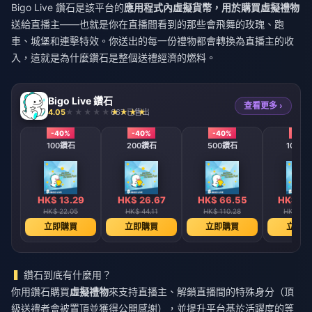
Bigo Live 鑽石是該平台的
應用程式內虛擬貨幣，用於購買虛擬禮物
送給直播主——也就是你在直播間看到的那些會飛舞的玫瑰、跑
車、城堡和連擊特效。你送出的每一份禮物都會轉換為直播主的收
入，這就是為什麼鑽石是整個送禮經濟的燃料。
Bigo Live 鑽石
查看更多 ›
4.05
667 已售出
-40%
-40%
-40%
-40
100鑽石
200鑽石
500鑽石
1000
HK$ 13.29
HK$ 26.67
HK$ 66.55
HK$ 13
HK$ 22.05
HK$ 44.11
HK$ 110.28
HK$ 220
立即購買
立即購買
立即購買
立即購
鑽石到底有什麼用？
你用鑽石購買
虛擬禮物
來支持直播主、解鎖直播間的特殊身分（頂
級送禮者會被置頂並獲得公開感謝），並提升平台基於活躍度的等