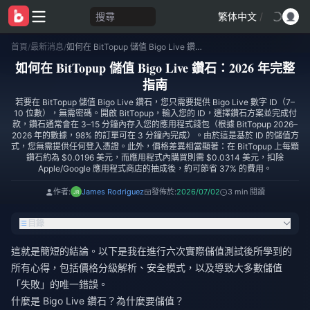
搜尋
繁体中文
/
首頁
/
最新消息
/
如何在 BitTopup 儲值 Bigo Live 鑽石：2026 年完整指南
如何在 BitTopup 儲值 Bigo Live 鑽石：2026 年完整
指南
若要在 BitTopup 儲值 Bigo Live 鑽石，您只需要提供 Bigo Live 數字 ID（7–
10 位數），無需密碼。開啟 BitTopup，輸入您的 ID，選擇鑽石方案並完成付
款，鑽石通常會在 3–15 分鐘內存入您的應用程式錢包（根據 BitTopup 2026–
2026 年的數據，98% 的訂單可在 3 分鐘內完成）。由於這是基於 ID 的儲值方
式，您無需提供任何登入憑證。此外，價格差異相當顯著：在 BitTopup 上每顆
鑽石約為 $0.0196 美元，而應用程式內購買則需 $0.0314 美元，扣除
Apple/Google 應用程式商店的抽成後，約可節省 37% 的費用。
作者:
James Rodriguez
發佈於:
2026/07/02
3 min 閱讀
目錄
這就是簡短的結論。以下是我在進行六次實際儲值測試後所學到的
所有心得，包括價格分級解析、安全模式，以及導致大多數儲值
「失敗」的唯一錯誤。
什麼是 Bigo Live 鑽石？為什麼要儲值？