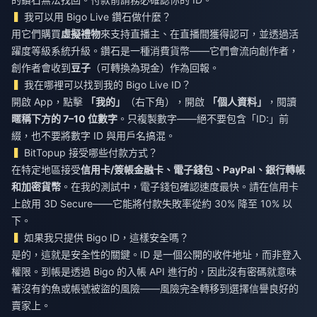
我可以用 Bigo Live 鑽石做什麼？
用它們購買
虛擬禮物
來支持直播主、在直播間獲得認可，並透過活
躍度等級系統升級。鑽石是一種消費貨幣——它們會流向創作者，
創作者會收到
豆子
（可轉換為現金）作為回報。
我在哪裡可以找到我的 Bigo Live ID？
開啟 App，點擊
「我的」
（右下角），開啟
「個人資料」
，閱讀
暱稱下方的 7–10 位數字
。只複製數字——絕不要包含「ID:」前
綴，也不要將數字 ID 與用戶名搞混。
BitTopup 接受哪些付款方式？
在特定地區接受
信用卡/簽帳金融卡、電子錢包、PayPal、銀行轉帳
和加密貨幣
。在我的測試中，電子錢包確認速度最快。請在信用卡
上啟用 3D Secure——它能將付款失敗率從約 30% 降至 10% 以
下。
如果我只提供 Bigo ID，這樣安全嗎？
是的，這就是安全性的關鍵。ID 是一個公開的收件地址，而非登入
權限。到帳是透過 Bigo 的入帳 API 進行的，因此沒有密碼就意味
著沒有釣魚或帳號被盜的風險——風險完全轉移到選擇信譽良好的
賣家上。