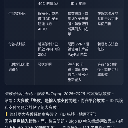
40% 的情況）
「ID:」前綴
付款被拒絕
餘額不足或未
檢查餘額、啟
在確認卡片於
啟用 3D 安全
用 3D 安全驗
其他平台可正
驗證（約
證、聯繫銀行
常使用後
40%）
將其列入白名
單
付款被封鎖
地區限制 / 已
關閉 VPN，嘗
若所有方法皆
開啟 VPN（約
試使用卡片或
無效
25%）
PayPal 付款
已付款但未收
發送延遲
等待 10 分
等待 15 分鐘
到鑽石
鐘、重新整理
後，請提供訂
錢包、登出並
單編號
重新登入
失敗原因百分比，根據 BitTopup 2025–2026 故障排除數據。
結論：
大多數「失敗」是輸入或支付問題，而非平台故障。
ID 錯誤
和支付問題合計佔了絕大多數。
為什麼大多數儲值會失敗？（ID 錯誤、地區不符）
因為
用戶輸入錯誤
，而非後端問題。Bigo ID 輸入錯誤導致第三方網
站上約
40–70% 的儲值失敗
——數字錯誤、輸入了用戶名而非