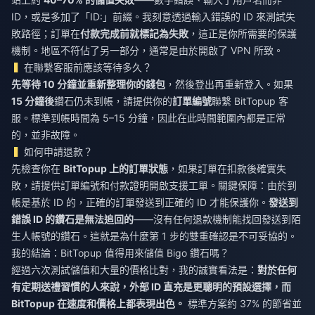
ID，或是多加了「ID:」前綴。我刻意透過輸入錯誤的 ID 來測試失
敗路徑；訂單在
付款完成前就標記為失敗
，這正是你所需要的保護
機制。地區不符佔了另一部分，通常是由於開啟了 VPN 所致。
在聯繫客服前應該等待多久？
先等待 10 分鐘並重新整理你的錢包
，然後登出再重新登入。如果
15 分鐘後
鑽石仍未到帳，請提供你的
訂單編號
聯繫 BitTopup 客
服。標準到帳時間為 5–15 分鐘，因此在此時間範圍內都是正常
的，並非故障。
如何申請退款？
先檢查你在
BitTopup 上的訂單狀態
，如果訂單在扣款後確實失
敗，請提供訂單編號和付款證明開啟支援工單。關鍵保障：由於到
帳是基於 ID 的，正確的訂單發送到正確的 ID 才能保護你。
發送到
錯誤 ID 的鑽石是無法追回的
——沒有任何退款機制能找回發送到陌
生人帳號的鑽石。這就是為什麼第 1 步的雙重確認是不可妥協的。
我的結論：BitTopup 值得用來儲值 Bigo 鑽石嗎？
經過六次測試儲值和大量的價格比對，我的誠實看法是：
對於任何
有定期送禮習慣的人來說，外部 ID 直充是更聰明的預設選擇，而
BitTopup 在速度和價格上都表現出色。
標準方案約 37% 的節省並