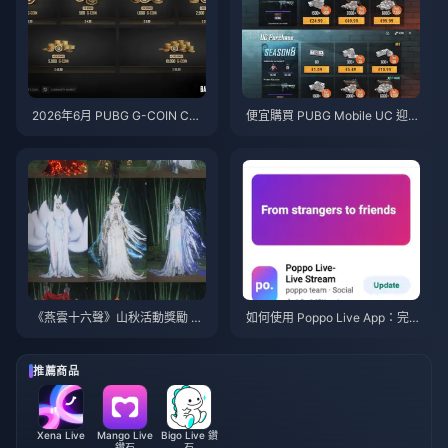
2026年6月 PUBG G-COIN CD
便宜購買 PUBG Mobile UC 迎戰
K：91.43美元的雙倍促銷活動真
火影忍者疾風傳聯動（2026年7
的划算嗎？
月）：成本、最佳禮包與安全儲
值指南
《燕雲十六聲》山秋活動獎勵 20
如何使用 Poppo Live App：完
26年7月：完整清單、貨幣與兌
全新手指南 | 2026年7月
換優先級
推薦商品
Xena Live
Mango Live
Bigo Live 鑽
鑽石
石