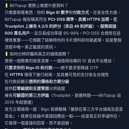
BitTopup 實際上需要什麼資料？
只需要兩樣東西：你的
Bigo ID 數字
和
付款方式
。在安全性方面，
BitTopup 報告稱其符合
PCI-DSS 標準、具備 HTTPS 加密、在
Trustpilot 上擁有 4.2/5 的評分（來自 46 則評論）、服務超過
500 萬名用戶
，且交易成功率達 95–99%。PCI-DSS 合規性在這
裡很重要——它規範了結帳時你的卡片資料如何被處理，這是整個
流程中唯一真正敏感的資訊。
如何分辨詐騙與真正的儲值服務？
使用一個簡單的檢查清單。一個值得信賴的 ID 直充平台應該：
只要求你的 Bigo ID 和付款
——絕不要求密碼或 OTP
在
HTTPS
環境下進行結帳，並具備可見的支付安全合規性
在付款前顯示
透明的價格和方案分級
提供
訂單編號和支援管道
以供追蹤
擁有
可驗證的第三方評論
（Trustpilot、營運時間——BitTopup 自
2016 年起營運）
官方立場值得一提：Bigo 官網聲稱「嚴禁在第三方平台儲值及惡意
資金」。我會在結論中直接回應這一點——這是真正的爭議所在，
它值得一個直接的回答，而不是迴避。