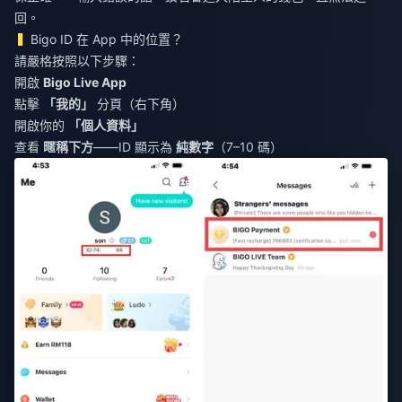
回。
Bigo ID 在 App 中的位置？
請嚴格按照以下步驟：
開啟
Bigo Live App
點擊
「我的」
分頁（右下角）
開啟你的
「個人資料」
查看
暱稱下方
——ID 顯示為
純數字
（7–10 碼）