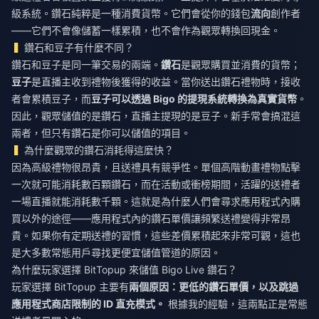
級系統。鑽石純粹是一種消費貨幣。它們會從你的錢包
流向
創作者
——它們不會像儲蓄一樣累積，也不會作為觀眾轉換回現金。
鑽石和豆子有什麼不同？
鑽石和豆子是同一筆交易的兩端。
鑽石
是觀眾購買並消費的貨幣；
豆子
是直播主收到禮物後獲得的收益。當你送出鑽石禮物時，接收
者會累積豆子，而
豆子可以透過 Bigo 的提現系統轉換為真實貨幣
。
因此，觀眾儲值的是鑽石，直播主提現的是豆子。新手常會搞混這
兩者，但只有鑽石是你可以儲值的項目。
為什麼觀眾的鑽石消耗得這麼快？
因為高級禮物很昂貴，且送禮具有競爭性。單個高階動畫禮物點擊
一次就可能消耗數百顆鑽石，而在活動或衝榜期間，活躍的送禮者
一場直播就能消耗數千顆。這就是為什麼人們會尋求應用程式內購
買以外的途徑——應用程式內的鑽石單價讓頻繁送禮變得非常昂
貴。如果你有定期送禮的習慣，這些差價累積起來非常可觀，這也
是大多數常態用戶尋找更便宜儲值管道的原因。
為什麼玩家選擇 BitTopup 來儲值 Bigo Live 鑽石？
玩家選擇 BitTopup 主要有
兩個原因：更低的鑽石單價，以及跳過
應用程式商店限制的 ID 直充模式。
根據我的經驗，這兩點正是常態