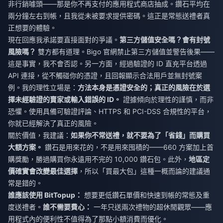
非行銷噱頭——那是你不再支付的應用程式商店抽成。鑽石平均在
兩分鐘左右到帳，且我從未被要求提供密碼。這正是常態送禮者真
正想要的體驗。
現在回應我承諾要直接面對的爭議。
第三方儲值安全嗎？會有封號
風險嗎？
雙方都有道理。Bigo 官網禁止第三方儲值並警告後果——
這是事實，我不會否認。另一方面，經過驗證的 ID 直充平台透過
API 連接，從不觸碰你的憑證，且回報顯示合法用戶並無封號案
例。我的理性立場是：
方法本身是憑證安全的；真正的風險在於選
擇未經驗證的賣家或輸入錯誤的 ID。
證據傾向於理性的謹慎，而非
恐懼。使用具備可驗證評論、HTTPS 和 PCI-DSS 合規性的平台，
你就已經解決了真正的風險。
關於價值，我建議：
如果你不常送禮，就不要為了「省錢」而購買
大額方案。
鑽石是用來花的，不是用來囤積的——660 方案加上首
購獎勵，勝過購買你永遠用不完的 10,000 鑽石包。此外，
地區定
價確實會改變最佳選擇
，所以「買最大包」這種一概而論的建議通
常是錯的。
誰應該使用 BitTopup：
想要更低鑽石單價和快速到帳的常態及重
度送禮者。
誰不需要費心：
一年只送兩次禮物的超休閒觀眾——應
用程式內的便利性不值得為了那點小額消費而優化。