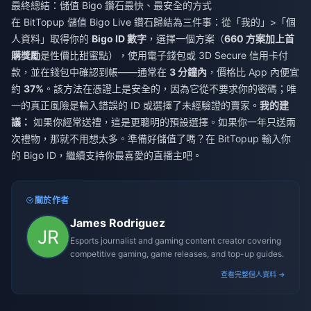
最終總結：儲值 Bigo 鑽石最快、最安全的方式
在 BitTopup 儲值 Bigo Live 鑽石歸結為三件事：從「我的」>「個
人資料」取得你的
Bigo ID 數字
，選擇一個方案（
660 方案加上首
購獎勵
是性價比甜蜜點），使用電子錢包或 3D Secure 信用卡付
款，並在錢包中確認到帳——通常在
3 分鐘內
，價格比 App 內便宜
約
37%
。該方法在憑證上是安全的，因為它從不要求你的密碼；唯
一的真正風險是輸入錯誤的 ID 或選擇了未經驗證的賣家。
我的建
議：
如果你經常送禮，這是更聰明的預設選擇。如果你一年只送兩
次禮物，那就不用想太多。準備好儲值了嗎？在 BitTopup 輸入你
的 Bigo ID，繼續支持你最喜愛的直播主吧。
關於作者
James Rodriguez
Esports journalist and gaming content creator covering
competitive gaming, game releases, and top-up guides.
查看完整個人資料 →