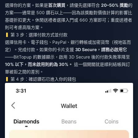
選擇你的方案。如果是
首次購買
，請優先選擇符合
20–50% 獎勵
的
方案——通常是 500 鑽石以上——因為該獎勵對價值計算的影響比
基礎折扣更大。休閒送禮者選擇入門或 660 方案即可；重度送禮者
則可考慮高階方案。
第 3 步：選擇付款方式並付款
選擇信用卡、電子錢包、PayPal、銀行轉帳或加密貨幣（視地區而
定）。完成付款。如果你的卡片支援
3D Secure，請務必啟用它
——BitTopup 的數據顯示，啟用 3D Secure 後的付款失敗率降至
10% 以下，而未啟用則約為 30%。
這一個開關就是順利結帳與訂
單被拒之間的差別。
第 4 步：確認鑽石已進入你的錢包