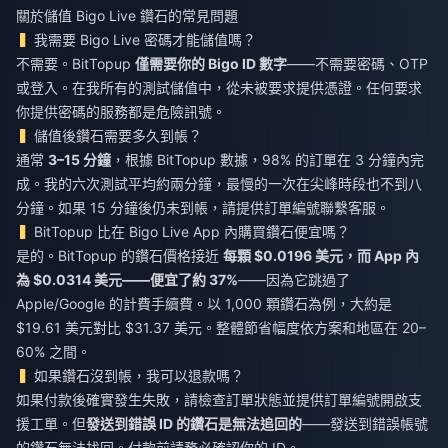
關於儲值 Bigo Live 鑽石的常見問題
我需要 Bigo Live 密碼才能儲值嗎？
不需要。BitTopup
僅需要你的 Bigo ID 數字
——不需要密碼、OTP
或登入。在我所有的測試儲值中，從未被要求提供憑證。任何要求
你提供密碼的服務都是危險訊號。
儲值後鑽石需要多久到帳？
通常
3–15 分鐘
，根據 BitTopup 數據，98% 的訂單在 3 分鐘內完
成。我的六次測試平均約兩分鐘，最慢的一次在尖峰時段也不到八
分鐘。如果 15 分鐘後仍未到帳，請提供訂單編號聯繫客服。
BitTopup 比在 Bigo Live App 內購買鑽石便宜嗎？
是的。BitTopup 的鑽石價格接近
每顆 $0.0196 美元，而 App 內
為 $0.0314 美元——便宜了約 37%
——因為它跳過了
Apple/Google 的計費手續費。以 1,000 顆鑽石為例，大約是
$19.61 美元對比 $31.37 美元。整體節省幅度依方案和地區在 20–
60% 之間。
如果鑽石沒到帳，我可以退款嗎？
如果付款後確實發生失敗，請檢查訂單狀態並提供訂單編號開啟支
援工單。但
發送到錯誤 ID 的鑽石是無法追回的
——發送到錯誤帳號
的鑽石無法找回。付款前請務必確認你的 ID。