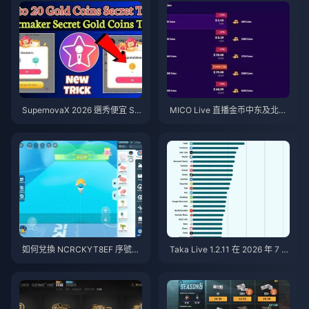
SupernovaX 2026 選秀便宜 Sta
MICO Live 直播金币中东及北非
rMaker 金幣（享 12-23% 折
地区（MENA）v5.2版本后：20
扣）
26年最划算充值指南
如何兌換 NCRCKYT8EF 序號以
Taka Live 1.2.11 在 2026 年 7 月
獲得免費蛋幣（2026年8月）
更新後耗電異常快速？原因與解
決方法