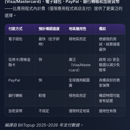
(Visa/Mastercard)、電子錢包、PayPal、銀行轉帳和加密貨幣
——比應用程式內計費（僅限應用程式商店支付）提供了更廣泛的
選擇。
付款方式
預計確認速度
地區適用性
備註
電子錢包
最快（近乎即
視地區而定
根據我的測
時）
試，結算速度
最快
信用卡/簽帳金
快
廣泛
啟用 3D 安全
融卡
（Visa/Maste
驗證以減少失
rcard）
敗率
PayPal
快
全球適用範圍
具備良好的買
廣
家保障
銀行轉帳
較慢
視地區而定
確認時間可能
會有延遲
加密貨幣
不固定
僅限特定地區
適用性有限
編譯自 BitTopup 2025–2026 年支付數據。