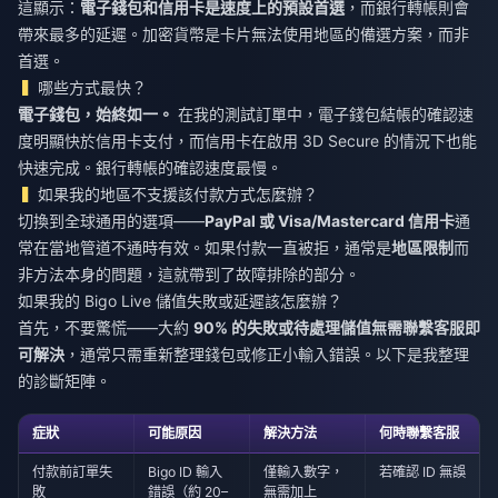
這顯示：
電子錢包和信用卡是速度上的預設首選
，而銀行轉帳則會
帶來最多的延遲。加密貨幣是卡片無法使用地區的備選方案，而非
首選。
哪些方式最快？
電子錢包，始終如一。
在我的測試訂單中，電子錢包結帳的確認速
度明顯快於信用卡支付，而信用卡在啟用 3D Secure 的情況下也能
快速完成。銀行轉帳的確認速度最慢。
如果我的地區不支援該付款方式怎麼辦？
切換到全球通用的選項——
PayPal 或 Visa/Mastercard 信用卡
通
常在當地管道不通時有效。如果付款一直被拒，通常是
地區限制
而
非方法本身的問題，這就帶到了故障排除的部分。
如果我的 Bigo Live 儲值失敗或延遲該怎麼辦？
首先，不要驚慌——大約
90% 的失敗或待處理儲值無需聯繫客服即
可解決
，通常只需重新整理錢包或修正小輸入錯誤。以下是我整理
的診斷矩陣。
症狀
可能原因
解決方法
何時聯繫客服
付款前訂單失
Bigo ID 輸入
僅輸入數字，
若確認 ID 無誤
敗
錯誤（約 20–
無需加上