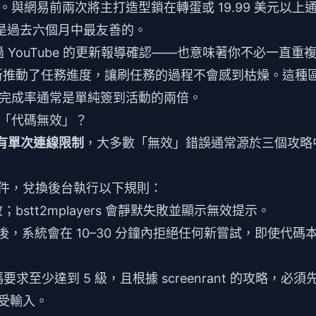
與網易前兩次將主打造型鎖在轉蛋或 19.99 美元以上
度是過去六個月中最友善的。
已透過 YouTube 的更新報導確認——也意味著你不必一直重
新推動了任務進度，讓刷任務的過程不會感到枯燥。這種
完成率通常是單純簽到活動的兩倍。
「代碼無效」？
有單次連線限制
，大多數「無效」錯誤通常源於三個攻略
難排解文件，兌換後台執行以下規則：
有效；bstt2mplayers 會靜默失敗並顯示無效提示。
後，系統會在 10–30 分鐘內拒絕任何新嘗試，即使代碼
代碼要求至少達到 5 級，且根據 screenrant 的攻略，必須
接受輸入。