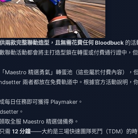
兩款完整聯動造型，且無需花費任何 Bloodbuck
的活
數聯動活動都會將主打造型鎖在轉蛋或付費通行證中，但
Maestro 精選勇氣」轉蛋池（這些屬於付費內容），
 Enzo Trendsetter 兩者都放在免費軌道中。根據官方活動說明，
成每日任務即可獲得 Playmaker。
etter。
取全服 Maestro 精選儲備券。
約只需
12 分鐘
——大約是三場快速團隊死鬥（TDM）的時