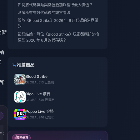
如何將代碼獎勵與儲值疊加以獲得最大價值？
測試所有有效代碼後的誠實看法
關於《Blood Strike》2026 年 6 月代碼的常見問
題
動時
最終結論：每位《Blood Strike》玩家都應該兌換
這些 2026 年 6 月的代碼嗎？
 積
落
推薦商品
Blood Strike
所
GLOBAL
513 已售出
Bigo Live 鑽石
GLOBAL
549 已售出
Poppo Live 金幣
GLOBAL
846 已售出
-43%
-43%
* 2
5800 Golds * 4
5800 Golds * 8
限時優惠