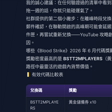
我的誠心建議：在任何驗證過的清單中看
拖一週的話，你就只能碰運氣了。
社群提供的第二個小撇步：在離峰時段兌換
郵件確認，在聯動開啟的高峰期可能會延遲
件匣，再嘗試重新兌換——YouTube 
因。
哪些《Blood Strike》2026 年 6 月代
獎勵密度最高的是
BSTT2MPLAYERS
（黃
路徑中最靈活的遊戲內貨幣價值。
有效代碼比較表
兌換碼
獎勵
BSTT2MPLAYE
黃金儲備券 x10
RS