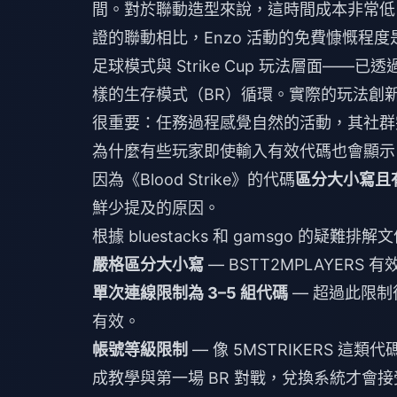
間。對於聯動造型來說，這時間成本非常低。
證的聯動相比，Enzo 活動的免費慷慨程
足球模式與 Strike Cup 玩法層面——
樣的生存模式（BR）循環。實際的玩法創
很重要：任務過程感覺自然的活動，其社群
為什麼有些玩家即使輸入有效代碼也會顯示
因為《Blood Strike》的代碼
區分大小寫且
鮮少提及的原因。
根據 bluestacks 和 gamsgo 的疑
嚴格區分大小寫
— BSTT2MPLAYERS 
單次連線限制為 3–5 組代碼
— 超過此限制
有效。
帳號等級限制
— 像 5MSTRIKERS 這類
成教學與第一場 BR 對戰，兌換系統才會