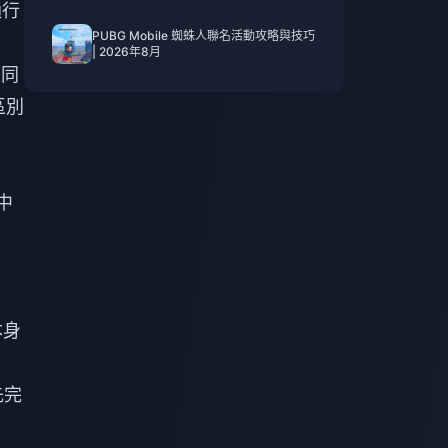
通行
PUBG Mobile 蜘蛛人聯名活動攻略與技巧
| 2026年8月
複同
區別
中
本身
先完