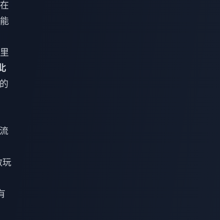
在
能
里
北
的
度流
數玩
月
有