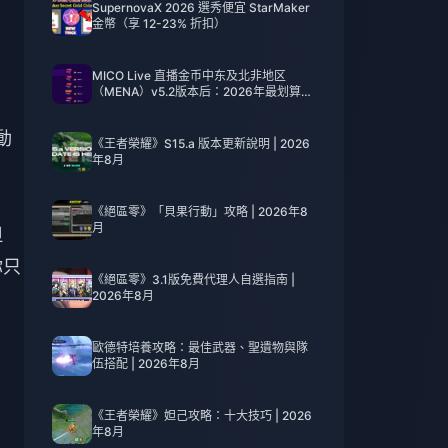
SupernovaX 2026 選秀便宜 StarMaker
金幣（享 12-23% 折扣）
MICO Live 直播金币中东及北非地区
（MENA）v5.2版本后：2026年最划算充
值指南
動
《王者榮耀》S15.a 版本更新說明 | 2026
年8月
《絕區零》「貝果行動」攻略 | 2026年8
月
但
你只
《絕區零》3.1版免費代理人自選指南 |
2026年8月
歐德特培養攻略：最佳武器、聖遺物與隊
伍搭配 | 2026年8月
《王者榮耀》妲己攻略：十大技巧 | 2026
年8月