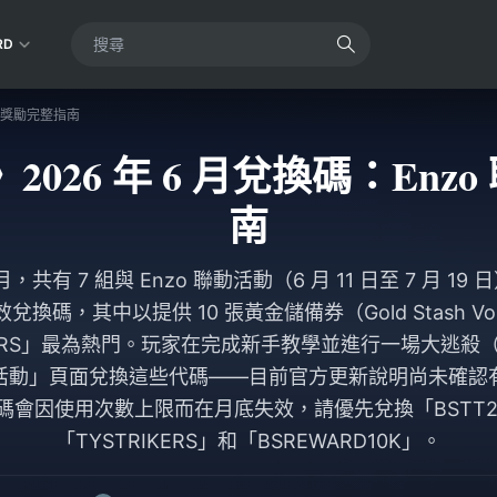
RD
 聯動獎勵完整指南
ike》2026 年 6 月兌換碼：E
南
 月，共有 7 組與 Enzo 聯動活動（6 月 11 日至 7 月 19
有效兌換碼，其中以提供 10 張黃金儲備券（Gold Stash Vo
AYERS」最為熱門。玩家在完成新手教學並進行一場大逃殺
活動」頁面兌換這些代碼——目前官方更新說明尚未確認
會因使用次數上限而在月底失效，請優先兌換「BSTT2M
「TYSTRIKERS」和「BSREWARD10K」。