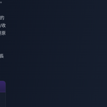
。
的
/收
要原
長