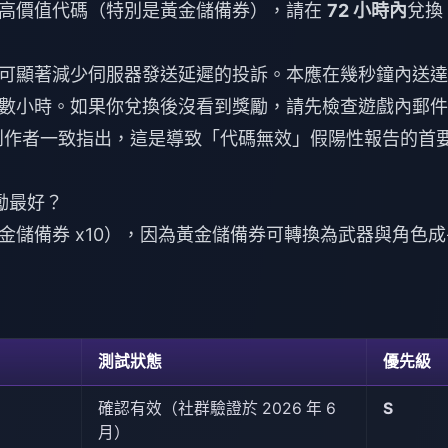
到高價值代碼（特別是黃金儲備券），請在
72 小時內
兌換
可顯著減少伺服器發送延遲的投訴。本應在幾秒鐘內送達
數小時。如果你兌換後沒看到獎勵，請先檢查遊戲內郵件
攻略創作者一致指出，這是導致「代碼無效」假陽性報告的首
碼獎勵最好？
金儲備券 x10），因為黃金儲備券可轉換為武器與角色成
測試狀態
優先級
確認有效（社群驗證於 2026 年 6
S
月）