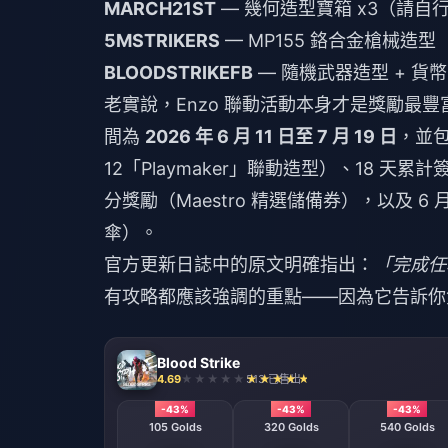
MARCH21ST
— 幾何造型寶箱 x3（請自
5MSTRIKERS
— MP155 鉻合金槍械造型
BLOODSTRIKEFB
— 隨機武器造型 + 貨幣（
老實說，Enzo 聯動活動本身才是獎勵最豐富的地
間為
2026 年 6 月 11 日至 7 月 19 日
，並包
12「Playmaker」聯動造型）、18 天累計簽到
分獎勵（Maestro 精選儲備券），以及 6
傘）。
官方更新日誌中的原文明確指出：
「完成任務
有攻略都應該強調的重點——因為它告訴你
Blood Strike
4.69
513 已售出
-43%
-43%
-43%
105 Golds
320 Golds
540 Golds