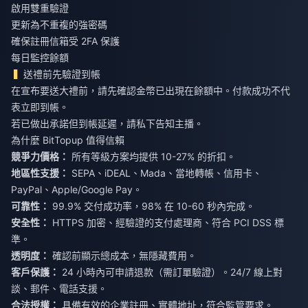
啟用雙重驗證
更新為不重複的強密碼
確保註冊信箱受 2FA 保護
每日監控餘額
送禮前先驗證到帳
在宣布要送大禮前，請先確認金幣已出現在餘額中。付款成功不代
表立即到帳。
若已做出承諾但到帳延遲，請私下告知主播。
為什麼 BitTopup 值得信賴
競爭力價格：
所有等級方案均提供 10-27% 的折扣。
地區性支援：
SEPA、iDEAL、Mada、當地轉帳、信用卡、
PayPal、Apple/Google Pay。
可靠性：
99.9% 交付成功率，98% 在 10-60 秒內完成。
安全性：
HTTPS 加密、經驗證的支付處理商、符合 PCI DSS 標
準。
透明度：
確認前顯示總成本，無隱藏費用。
客戶保護：
24 小時內可申請退款（需訂單驗證）。24/7 線上對
談、郵件、電話支援。
合法授權：
具備有效的企業註冊、實體地址，符合監管要求。