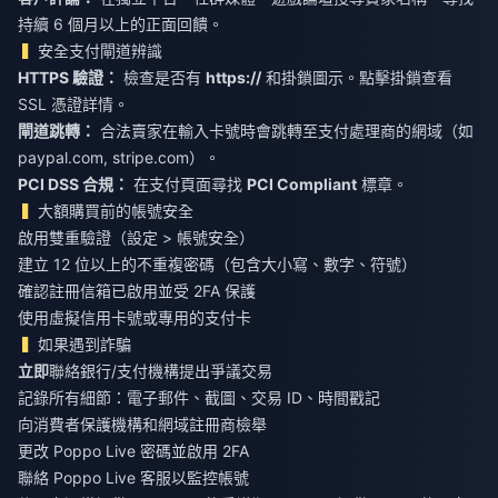
持續 6 個月以上的正面回饋。
安全支付閘道辨識
HTTPS 驗證：
檢查是否有
https://
和掛鎖圖示。點擊掛鎖查看
SSL 憑證詳情。
閘道跳轉：
合法賣家在輸入卡號時會跳轉至支付處理商的網域（如
paypal.com, stripe.com）。
PCI DSS 合規：
在支付頁面尋找
PCI Compliant
標章。
大額購買前的帳號安全
啟用雙重驗證（設定 > 帳號安全）
建立 12 位以上的不重複密碼（包含大小寫、數字、符號）
確認註冊信箱已啟用並受 2FA 保護
使用虛擬信用卡號或專用的支付卡
如果遇到詐騙
立即
聯絡銀行/支付機構提出爭議交易
記錄所有細節：電子郵件、截圖、交易 ID、時間戳記
向消費者保護機構和網域註冊商檢舉
更改 Poppo Live 密碼並啟用 2FA
聯絡 Poppo Live 客服以監控帳號