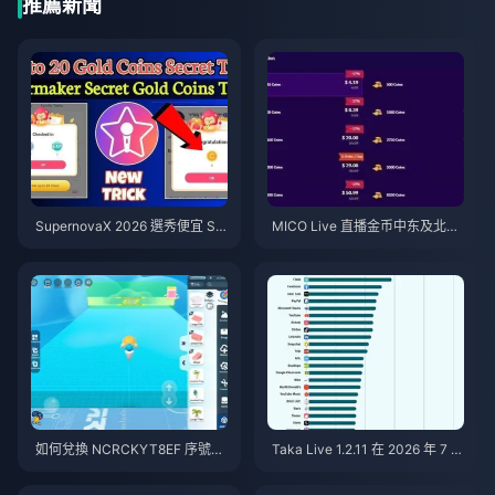
推薦新聞
SupernovaX 2026 選秀便宜 Sta
MICO Live 直播金币中东及北非
rMaker 金幣（享 12-23% 折
地区（MENA）v5.2版本后：20
扣）
26年最划算充值指南
如何兌換 NCRCKYT8EF 序號以
Taka Live 1.2.11 在 2026 年 7 月
獲得免費蛋幣（2026年8月）
更新後耗電異常快速？原因與解
決方法