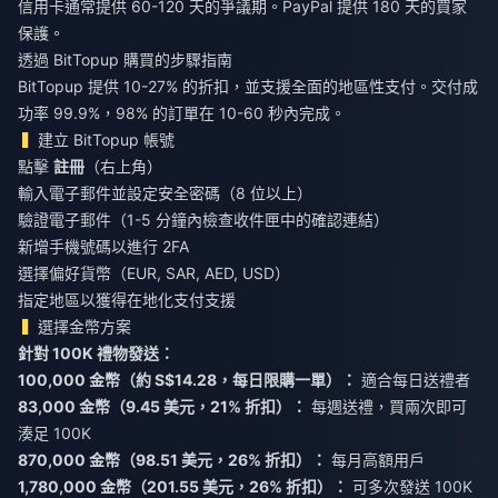
信用卡通常提供 60-120 天的爭議期。PayPal 提供 180 天的買家
保護。
透過 BitTopup 購買的步驟指南
BitTopup 提供 10-27% 的折扣，並支援全面的地區性支付。交付成
功率 99.9%，98% 的訂單在 10-60 秒內完成。
建立 BitTopup 帳號
點擊
註冊
（右上角）
輸入電子郵件並設定安全密碼（8 位以上）
驗證電子郵件（1-5 分鐘內檢查收件匣中的確認連結）
新增手機號碼以進行 2FA
選擇偏好貨幣（EUR, SAR, AED, USD）
指定地區以獲得在地化支付支援
選擇金幣方案
針對 100K 禮物發送：
100,000 金幣（約 S$14.28，每日限購一單）：
適合每日送禮者
83,000 金幣（9.45 美元，21% 折扣）：
每週送禮，買兩次即可
湊足 100K
870,000 金幣（98.51 美元，26% 折扣）：
每月高額用戶
1,780,000 金幣（201.55 美元，26% 折扣）：
可多次發送 100K