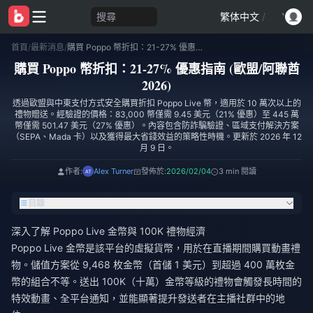
搜尋
繁体中文
/
首頁
/
最新消息
/
購買 Poppo 幣折扣：21-27% 優惠指南 (歐盟/阿聯酋 2026)
購買 Poppo 幣折扣：21-27% 優惠指南 (歐盟/阿聯酋
2026)
透過歐盟與中東支付方式安全購買折扣 Poppo Live 幣，適用於 10 萬次以上的
禮物贈送。經驗證的價格：83,000 幣僅需 9.45 美元（21% 優惠）至 445 萬
幣僅需 501.47 美元（27% 優惠）。內容包含防詐騙驗證、區域支付解決方案
（SEPA、Mada 卡）以及獲得最大省錢效益的策略性時機。更新於 2026 年 12
月 9 日。
作者:
Alex Turner
發佈於:
2026/02/04
3 min 閱讀
目錄
深入了解 Poppo Live 金幣與 100K 禮物經濟
Poppo Live 金幣是該平台的虛擬貨幣，用於在直播期間購買動畫禮
物。儲值方案從 9,468 枚金幣（首儲 1 美元）到超過 400 萬枚金
幣的組合不等。送出 100K（十萬）金幣等級的禮物會觸發長時間的
特效動畫、全平台通知，並能顯著提升發送者在主播社群中的地