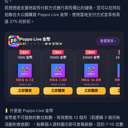
位。
若想透過支援地區性付款方式進行高性價比的儲值，您可以
在阿拉
伯聯合大公國購買 Poppo Live 金幣
，使用當地支付方式並享有高
達 27% 的折扣。
Poppo Live 金幣
查看更多 ›
4.81
883 已售出
-52%
-50%
-50%
-50
1000 金幣
10000 金幣
20000 金幣
25500
HK$ 0.72
HK$ 7.40
HK$ 14.89
HK$ 18
HK$ 1.49
HK$ 14.88
HK$ 29.76
HK$ 37
立即購買
立即購買
立即購買
立即購
什麼是 Poppo Live 金幣
金幣是不可退款的數位點數，有效期為 12 個月（若連續 3 個月無
活動則會過期）。點擊個人資料圖示即可查看餘額，您的 7-10 位數