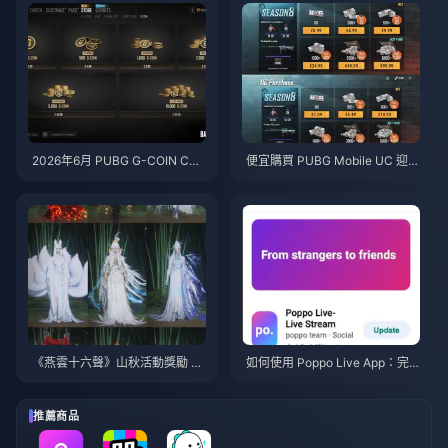
2026年6月 PUBG G-COIN CD
便宜購買 PUBG Mobile UC 迎戰
K：91.43美元的雙倍促銷活動真
火影忍者疾風傳聯動（2026年7
的划算嗎？
月）：成本、最佳禮包與安全儲
值指南
《燕雲十六聲》山秋活動獎勵 20
如何使用 Poppo Live App：完
26年7月：完整清單、貨幣與兌
全新手指南 | 2026年7月
換優先級
推薦商品