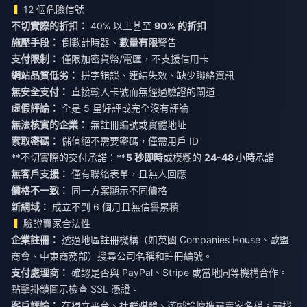
12 個危險信號
不切實際的折扣：
40% 以上甚至
90% 的折扣
施壓手段：
倒數計時器、
數量有限
警告
支付限制：
僅限加密貨幣/電匯，不支援信用卡
網站品質低劣：
拼字錯誤、連結失效、缺少聯絡資訊
無安全支付：
直接輸入卡號而無經過驗證的閘道
虛假評論：
全是 5 星好評或完全沒有評論
無法核實的企業：
無註冊編號或實體地址
索取密碼：
儲值絕不需要密碼，僅需用戶 ID
**不切實際的交付承諾：**
5 秒即時
或模糊的
24-48 小時
承諾
無客戶支援：
僅有聯絡表單，且無人回應
價格不一致：
同一方案顯示不同價格
新網域：
成立不到 6 個月且無信譽累積
驗證賣家合法性
企業註冊：
透過地區註冊機構（如英國 Companies House、歐盟
商會、中東商務部）搜尋公司名稱和註冊編號。
支付處理商：
確認是否與 PayPal、Stripe 或當地同等機構合作。
點擊掛鎖圖示檢查 SSL 憑證。
客戶評論：
在獨立平台、社群媒體、遊戲論壇搜尋賣家名稱。尋找