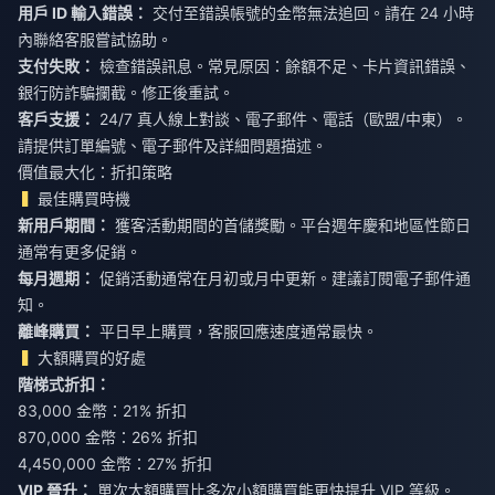
用戶 ID 輸入錯誤：
交付至錯誤帳號的金幣無法追回。請在 24 小時
內聯絡客服嘗試協助。
支付失敗：
檢查錯誤訊息。常見原因：餘額不足、卡片資訊錯誤、
銀行防詐騙攔截。修正後重試。
客戶支援：
24/7 真人線上對談、電子郵件、電話（歐盟/中東）。
請提供訂單編號、電子郵件及詳細問題描述。
價值最大化：折扣策略
最佳購買時機
新用戶期間：
獲客活動期間的首儲獎勵。平台週年慶和地區性節日
通常有更多促銷。
每月週期：
促銷活動通常在月初或月中更新。建議訂閱電子郵件通
知。
離峰購買：
平日早上購買，客服回應速度通常最快。
大額購買的好處
階梯式折扣：
83,000 金幣：21% 折扣
870,000 金幣：26% 折扣
4,450,000 金幣：27% 折扣
VIP 晉升：
單次大額購買比多次小額購買能更快提升 VIP 等級。