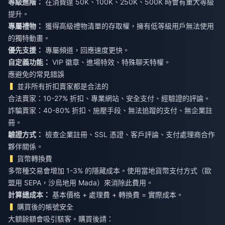
等級進階：
在消費達 50K、100K、250K、500K 時會有重大等級
提升。
專屬禮物：
獲得高級禮物清單的存取權，擁有低等級用戶無法使用
的獨特動畫。
優先支援：
專屬頻道，回應速度更快。
自定義功能：
VIP 徽章、進場特效、特殊聊天特權。
應避免的常見錯誤
並非所有折扣賣家都是合法的
合法賣家：10-27% 折扣、專業網站、安全支付、經驗證的評論。
詐騙賣家：40-80% 折扣、施壓手段、無法追蹤的支付、無企業註
冊。
驗證方式：
檢查企業註冊、SSL 憑證、客戶評論、支付處理商合作
夥伴關係。
貨幣轉換費
多幣種交易會增加 1-3% 的隱藏成本。使用當地貨幣支付方式（歐
盟用 SEPA，沙烏地用 Mada）來消除此費用。
計算總成本：
基本價格 + 處理費 + 轉換費 = 實際成本。
購買後的帳號安全
大額餘額會吸引駭客。購買後請：