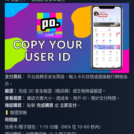
支付資訊：
平台跳轉至安全閘道。輸入卡片詳情或遵循銀行轉帳指
示。
驗證：
完成 3D 安全驗證（簡訊碼）或生物辨識驗證。
查看摘要：
確認方案大小、總成本、用戶 ID、預計交付時間。
確認購買：
點擊
完成購買
或
立即支付
。
驗證到帳
時間線：
信用卡/電子錢包：1-15 分鐘（98% 在 10-60 秒內）
銀行轉帳：付款確認後（1-3 個工作日）