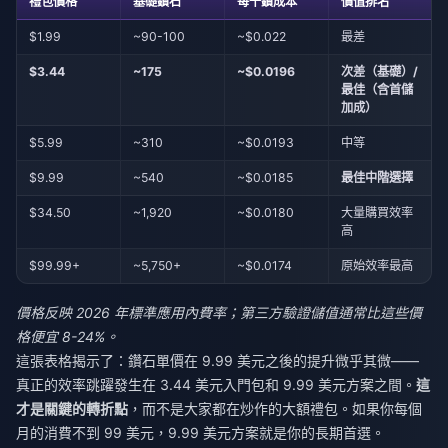
禮包價格
基礎鑽石
每千鑽成本
價值排名
$1.99
~90-100
~$0.022
最差
$3.44
~175
~$0.0196
次差（基礎）/
最佳（含首儲
加成）
$5.99
~310
~$0.0193
中等
$9.99
~540
~$0.0185
最佳中階選擇
$34.50
~1,920
~$0.0180
大量購買效率
高
$99.99+
~5,750+
~$0.0174
原始效率最高
價格反映 2026 年標準應用內費率；第三方驗證儲值通常比這些價
格便宜 8-24%。
這張表格揭示了：鑽石單價在 9.99 美元之後的提升微乎其微——
真正的效率跳躍發生在 3.44 美元入門包和 9.99 美元方案之間。
這
才是關鍵的轉折點
，而不是大家都在炒作的大額禮包。如果你每個
月的消費不到 99 美元，9.99 美元方案就是你的長期首選。