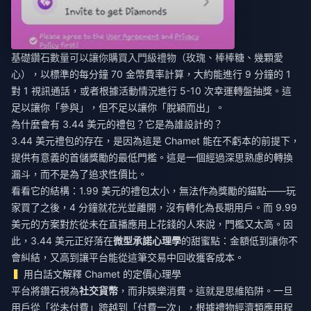
基礎鑽石數量可以讓你購買入門級禮物（玫瑰、棒棒糖、幾顆愛
心），以標準的每分鐘 70 金幣費率計算，大約能進行 9 分鐘的 1
對 1 視訊通話，或者根據活動情況進行 5-10 次幸運轉盤抽獎。這
足以讓你「參與」，但不足以讓你「脫穎而出」。
為什麼會有 3.44 美元的禮包？它是為誰設計的？
3.44 美元禮包的存在，是因為這是 Chamet 能在不虧本的前提下，
提供有意義的首儲獎勵的最低門檻。這是一個經過深思熟慮的轉換
漏斗，而不是為了追求性價比。
看看它的結構：1.99 美元的禮包太小，無法作為獎勵的錨點——玩
家買了之後，4 分鐘就花光並離開，沒有轉化為長期用戶。而 9.99
美元的方案對於從未在直播應用上花錢的人來說，門檻又太高。因
此，3.44 美元正好落在
微型承諾心理學
的甜蜜點：金額低到讓你不
會糾結，又高到讓平台能從這筆交易中回收獲客成本。
用白話文解釋 Chamet 的定價心理學
平台將鑽石視為
社交貨幣
，而非娛樂消費。這就是思維陷阱。一旦
用戶從「從未付費」跨越到「付費一次」，根據禮物經濟類應用程