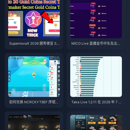
SupernovaX 2026 選秀便宜 Sta
MICO Live 直播金币中东及北非
rMaker 金幣（享 12-23% 折
地区（MENA）v5.2版本后：20
扣）
26年最划算充值指南
如何兌換 NCRCKYT8EF 序號以
Taka Live 1.2.11 在 2026 年 7 月
獲得免費蛋幣（2026年8月）
更新後耗電異常快速？原因與解
決方法