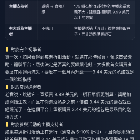
主播支持者
跳過 → 直接升
175 鑽石對收到禮物的主播來說意
級
義不大；建議直接購買 9.99 美元
以上的方案
有志成為主播
不適用
主播是透過「收到」禮物來賺取豆
者
子，而非透過購買鑽石
對於完全初學者
買一次。如果看得到每週折扣活動，就選在那時候買，領取首儲獎
勵，體驗平台，然後決定是否真的要繼續花錢。大多數首次購買者
要麼在兩週內流失，要麼在一個月內升級——3.44 美元的承諾就是
一個診斷指標。
對於常規送禮者
老實說，跳過它，直接買 9.99 美元的。鑽石單價更划算，獎勵加
成開始生效，而且在你還沒熱身之前，價值 3.44 美元的鑽石就已
經燒光了。在這個平台上重複購買 3.44 美元的禮包是最昂貴的送
禮方式。
對於參與活動的主播支持者
如果每週折扣活動正在進行（通常為 5-10% 折扣），且你從未領取
過首儲獎勵，那麼 3.44 美元禮包疊加活動可以讓你多獲得約 19 顆