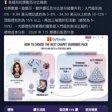
各級別的獎勵百分比縮放
社群數據一致顯示，額外鑽石百分比是分級攀升的：入門級別為
0%，9.99 美元標記處約為 5-8%，34.50 美元以上約為 10-12%，
頂級禮包則為 15% 以上。再加上每週折扣活動（通常為 5-
10%），大額禮包所累積的優勢是入門級別無法比擬的。
禮物成本分析：2026 年 175 顆鑽石能買什麼
禮物
鑽石消耗
發送需 175 鑽
使用場景