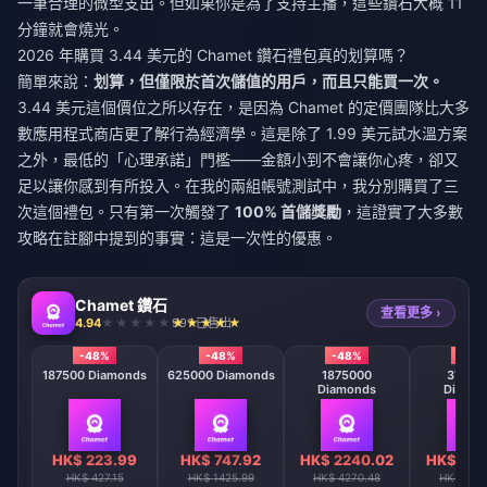
一筆合理的微型支出。但如果你是為了支持主播，這些鑽石大概 11
分鐘就會燒光。
2026 年購買 3.44 美元的 Chamet 鑽石禮包真的划算嗎？
簡單來說：
划算，但僅限於首次儲值的用戶，而且只能買一次。
3.44 美元這個價位之所以存在，是因為 Chamet 的定價團隊比大多
數應用程式商店更了解行為經濟學。這是除了 1.99 美元試水溫方案
之外，最低的「心理承諾」門檻——金額小到不會讓你心疼，卻又
足以讓你感到有所投入。在我的兩組帳號測試中，我分別購買了三
次這個禮包。只有第一次觸發了
100% 首儲獎勵
，這證實了大多數
攻略在註腳中提到的事實：這是一次性的優惠。
Chamet 鑽石
查看更多 ›
4.94
991 已售出
-48%
-48%
-48%
-48
nds
187500 Diamonds
625000 Diamonds
1875000
37500
Diamonds
Diamo
2
HK$ 223.99
HK$ 747.92
HK$ 2240.02
HK$ 447
HK$ 427.15
HK$ 1425.99
HK$ 4270.48
HK$ 853