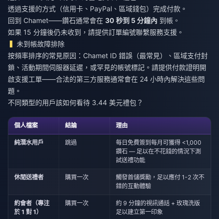
透過支援的方式（信用卡、PayPal、區域錢包）完成付款。
回到 Chamet——鑽石通常會在
30 秒到 5 分鐘內
到帳。
如果 15 分鐘後仍未收到，請提供訂單編號聯繫服務支援。
未到帳故障排除
按頻率排序的常見原因：Chamet ID 錯誤（最常見）、區域支付封
鎖、活動期間伺服器延遲，或罕見的帳號標記。請提供付款證明開
啟支援工單——合法的第三方服務通常會在 24 小時內解決這些問
題。
不同類型的用戶該如何看待 3.44 美元禮包？
個人檔案
結論
理由
純潛水用戶
跳過
每日免費簽到每月可獲得 <1,000
鑽石 — 足以在不花錢的情況下測
試送禮功能
休閒送禮者
購買一次
觸發首儲獎勵，足以應付 1-2 次不
錯的互動體驗
約會者（專注
購買一次
約 9 分鐘的視訊通話 + 玫瑰洗版
於 1 對 1）
足以建立第一印象