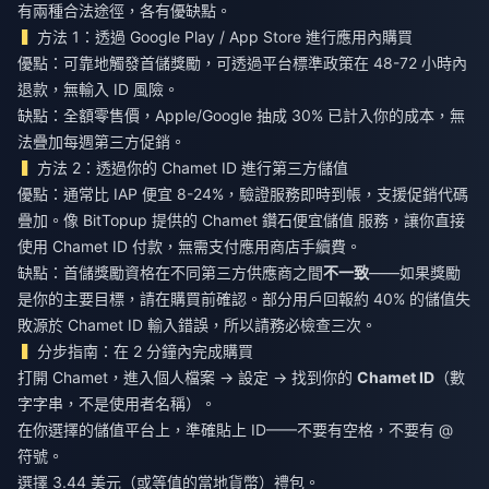
有兩種合法途徑，各有優缺點。
方法 1：透過 Google Play / App Store 進行應用內購買
優點：可靠地觸發首儲獎勵，可透過平台標準政策在 48-72 小時內
退款，無輸入 ID 風險。
缺點：全額零售價，Apple/Google 抽成 30% 已計入你的成本，無
法疊加每週第三方促銷。
方法 2：透過你的 Chamet ID 進行第三方儲值
優點：通常比 IAP 便宜 8-24%，驗證服務即時到帳，支援促銷代碼
疊加。像 BitTopup 提供的
Chamet 鑽石便宜儲值
服務，讓你直接
使用 Chamet ID 付款，無需支付應用商店手續費。
缺點：首儲獎勵資格在不同第三方供應商之間
不一致
——如果獎勵
是你的主要目標，請在購買前確認。部分用戶回報約 40% 的儲值失
敗源於 Chamet ID 輸入錯誤，所以請務必檢查三次。
分步指南：在 2 分鐘內完成購買
打開 Chamet，進入個人檔案 → 設定 → 找到你的
Chamet ID
（數
字字串，不是使用者名稱）。
在你選擇的儲值平台上，準確貼上 ID——不要有空格，不要有 @
符號。
選擇 3.44 美元（或等值的當地貨幣）禮包。