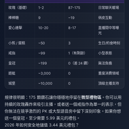
玫瑰（基礎）
1-2
87-175
日常聊天暖場
棒棒糖
9
~19
俏皮互動
愛心連擊
10-20
8-17
直播間中等曝
光
小熊 / 蛋糕
~50
3
生日/約會時刻
戒指
~99
1（有剩餘）
小型表態
皇冠
~199
0（差 24 鑽）
無法負擔
遊艇
~3,000
0
重度消費領域
城堡
~10,000
0
頂級主播支持
規律很明顯：175 顆鑽石讓你穩穩地停留在
微型禮物區
。你可以用
持續的玫瑰轟炸來吸引主播，或者送一個戒指作為單一的表示，但
你無法在競爭激烈的 PK 或大型語音房中留下深刻印象。如果你想
送一個皇冠，至少需要 5.99 美元的禮包。
2026 年如何安全地儲值 3.44 美元禮包？