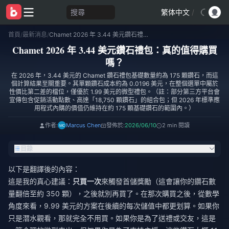
搜尋
繁体中文
/
首頁
/
最新消息
/
Chamet 2026 年 3.44 美元鑽石禮包：真的值得購買嗎？
Chamet 2026 年 3.44 美元鑽石禮包：真的值得購買
嗎？
在 2026 年，3.44 美元的 Chamet 鑽石禮包基礎數量約為 175 顆鑽石，而這
個計算結果至關重要。其單顆鑽石成本約為 0.0196 美元，在整個選單中屬於
性價比第二差的檔位，僅優於 1.99 美元的微型禮包。（註：部分第三方平台會
宣傳包含促銷活動點數、高達「18,750 顆鑽石」的組合包；但 2026 年標準應
用程式內購的價值仍維持在約 175 顆基礎鑽石的範圍內。）
作者:
Marcus Chen
發佈於:
2026/06/10
2 min 閱讀
目錄
以下是翻譯後的內容：
這是我的真心建議：
只買一次
來觸發首儲獎勵（這會讓你的鑽石數
量翻倍至約 350 顆），之後就別再買了。在那次購買之後，從數學
角度來看，9.99 美元的方案在後續的每次儲值中都更划算。如果你
只是潛水觀看，那就完全不用買。如果你是為了送禮或交友，這是