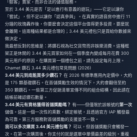
「駭客」賣家，而非合法的儲值服務。
至於 3.44 美元是否「足以進行有意義的遊玩」——它足以讓你
「嘗試」，但不足以讓你「認真參與」。在真實的語音房中進行 11
分鐘的玫瑰轟炸後，你要麼會決定這個平台值得更多投資，要麼就
會離開。這兩種結果都是合理的；3.44 美元禮包只是買給你數據來
做決定。
我最想反對的思維是：將鑽石視為社交貨幣而非娛樂消費。這種框
架正是休閒的 3.44 美元買家如何在一個季度內變成每月花費 300
美元用戶的原因。在購買第一個禮包之前，請先設定每月上限。
Chamet 鑽石 3.44 美元禮包常見問題 (2026)
3.44 美元到底能買多少鑽石？
在 2026 年標準應用內定價中，大約
是 175 顆基礎鑽石。在首儲獎勵生效的情況下，大約會翻倍至約
350 顆鑽石。一些第三方促銷清單宣傳不同的組合結構，因此請在
結帳前確認鑽石數量。
3.44 美元有資格獲得首儲獎勵嗎？
有——但僅限於該帳號的
第一次
儲值。這是一個一次性的乘數，綁定帳號，且透過官方 IAP 觸發最
為可靠。第三方服務對首儲獎勵的支援並不一致。
我可以多次購買 3.44 美元禮包嗎？
可以，但首儲獎勵只會觸發一
次。在第一次購買後，你支付的就是選單中單價最差的級別。重複