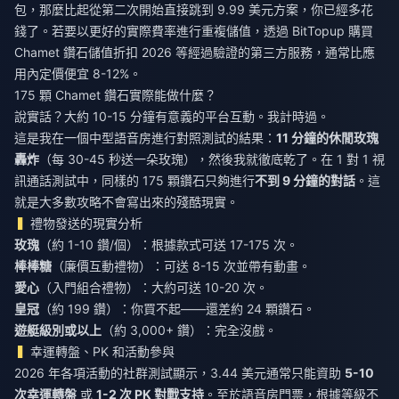
包，那麼比起從第二次開始直接跳到 9.99 美元方案，你已經多花
錢了。若要以更好的實際費率進行重複儲值，透過
BitTopup 購買
Chamet 鑽石儲值折扣 2026
等經過驗證的第三方服務，通常比應
用內定價便宜 8-12%。
175 顆 Chamet 鑽石實際能做什麼？
說實話？大約 10-15 分鐘有意義的平台互動。我計時過。
這是我在一個中型語音房進行對照測試的結果：
11 分鐘的休閒玫瑰
轟炸
（每 30-45 秒送一朵玫瑰），然後我就徹底乾了。在 1 對 1 視
訊通話測試中，同樣的 175 顆鑽石只夠進行
不到 9 分鐘的對話
。這
就是大多數攻略不會寫出來的殘酷現實。
禮物發送的現實分析
玫瑰
（約 1-10 鑽/個）：根據款式可送 17-175 次。
棒棒糖
（廉價互動禮物）：可送 8-15 次並帶有動畫。
愛心
（入門組合禮物）：大約可送 10-20 次。
皇冠
（約 199 鑽）：你買不起——還差約 24 顆鑽石。
遊艇級別或以上
（約 3,000+ 鑽）：完全沒戲。
幸運轉盤、PK 和活動參與
2026 年各項活動的社群測試顯示，3.44 美元通常只能資助
5-10
次幸運轉盤
或
1-2 次 PK 對戰支持
。至於語音房門票，根據等級不