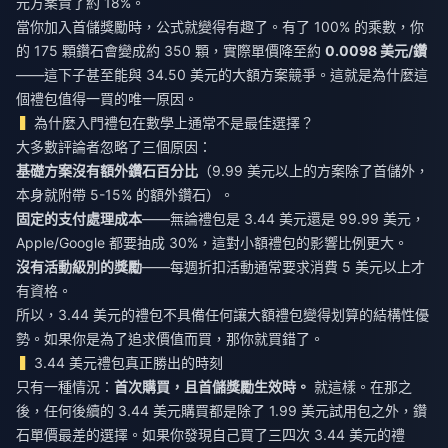
元方案貴了約 18%。
當你加入首儲獎勵時，公式就變得有趣了。有了 100% 的乘數，你
的 175 顆鑽石會變成約 350 顆，實際單價降至約
0.0098 美元/鑽
——這下子甚至能與 34.50 美元的大額方案競爭。這就是為什麼這
個禮包值得一買的唯一原因。
為什麼入門禮包在數學上通常不是最佳選擇？
大多數評論者忽略了三個原因：
基礎方案沒有額外鑽石百分比
（9.99 美元以上的方案除了首儲外，
本身就附帶 5-15% 的額外鑽石）。
固定的支付處理成本
——無論禮包是 3.44 美元還是 99.99 美元，
Apple/Google 都要抽成 30%，這對小額禮包的影響比例更大。
沒有活動級別的獎勵
——每週折扣活動通常要求消費 5 美元以上才
有資格。
所以，3.44 美元的禮包不具備任何讓大額禮包變得划算的結構性優
勢。如果你是為了追求價值而買，那你就買錯了。
3.44 美元禮包真正勝出的時刻
只有一種情況：
首次購買，且首儲獎勵生效時。
就這樣。在那之
後，任何後續的 3.44 美元購買都是除了 1.99 美元試用包之外，鑽
石單價最差的選擇。如果你發現自己買了三四次 3.44 美元的禮