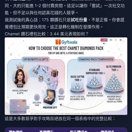
同，大約只能進 1-2 個付費房間。這足以讓你「嘗試」一次社交功
能，但不足以與任何認真花錢的人競爭。
我測試後的真心話：175 顆鑽石只是
試吃份量
，不是正餐。你會感
覺禮包比預期更快用完，這正是轉化機制在發揮作用。
Chamet 鑽石禮包比較：3.44 美元表現如何？
這是大多數競爭對手攻略拒絕放在同一個表格中的完整比較：