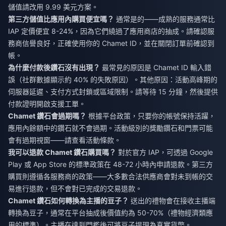
儲值請改用 9.99 美元方案。
第三方儲值比應用內購買便宜嗎？
通常是的——成熟的服務通常比
IAP 定價便宜 8-24%，因為它們繞過了應用商店的抽成。請確認服
務商信譽良好，正確使用你的 Chamet ID，並在關閉訂單前確認到
帳。
為什麼付款後鑽石沒有出現？
最常見的原因是 Chamet ID 輸入錯
誤（社群數據顯示約 40% 的失敗原因）。其他原因：活動高峰期的
伺服器延遲、支付方式封鎖或區域限制。請等待 15 分鐘，然後提供
付款證明開啟支援工單。
Chamet 鑽石會過期嗎？
根據平台政策，只要你的帳號保持活躍，
應用內餘額中的鑽石就不會過期。活動級別的獎勵鑽石和門票可能
會有過期視窗——請查看活動條款。
我可以退款 Chamet 鑽石購買嗎？
對於官方 IAP，可透過 Google
Play 或 App Store 的標準政策在 48-72 小時內申請退款。第三方
購買則遵循各服務商的政策——大多數合法供應商會對未到帳的交
易進行退款，但不會對已完成的交易退款。
Chamet 鑽石如何轉換為主播的豆子？
送出的禮物會在接收主播端
轉換為豆子，通常在平台抽成後價值約為 50-70%（禮物經濟類應
用的標準）。主播在達到門檻後可將豆子提現為真實貨幣。