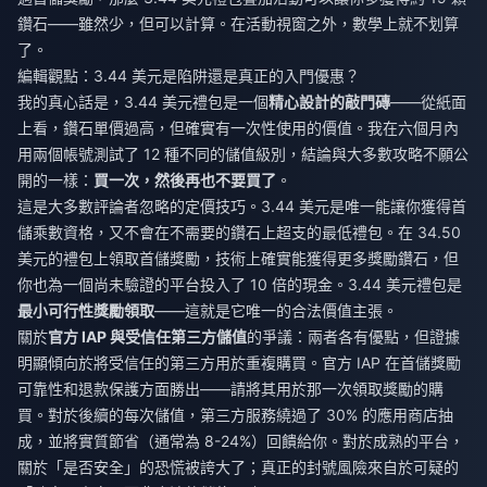
鑽石——雖然少，但可以計算。在活動視窗之外，數學上就不划算
了。
編輯觀點：3.44 美元是陷阱還是真正的入門優惠？
我的真心話是，3.44 美元禮包是一個
精心設計的敲門磚
——從紙面
上看，鑽石單價過高，但確實有一次性使用的價值。我在六個月內
用兩個帳號測試了 12 種不同的儲值級別，結論與大多數攻略不願公
開的一樣：
買一次，然後再也不要買了
。
這是大多數評論者忽略的定價技巧。3.44 美元是唯一能讓你獲得首
儲乘數資格，又不會在不需要的鑽石上超支的最低禮包。在 34.50
美元的禮包上領取首儲獎勵，技術上確實能獲得更多獎勵鑽石，但
你也為一個尚未驗證的平台投入了 10 倍的現金。3.44 美元禮包是
最小可行性獎勵領取
——這就是它唯一的合法價值主張。
關於
官方 IAP 與受信任第三方儲值
的爭議：兩者各有優點，但證據
明顯傾向於將受信任的第三方用於重複購買。官方 IAP 在首儲獎勵
可靠性和退款保護方面勝出——請將其用於那一次領取獎勵的購
買。對於後續的每次儲值，第三方服務繞過了 30% 的應用商店抽
成，並將實質節省（通常為 8-24%）回饋給你。對於成熟的平台，
關於「是否安全」的恐慌被誇大了；真正的封號風險來自於可疑的