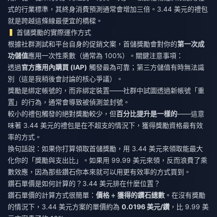
式的行業標準，其終身消費預測通常會增加三倍。3.44 美元的禮包
就是跨越這條線最便宜的橋樑。
首儲獎勵的實際運作方式
根據社群測試和平台自身的促銷文案，首儲獎勵會對你的
第一次成
功儲值
應用一次性乘數（通常為 100%）。關鍵注意事項：
透過
官方應用內購買 (IAP)
觸發最為可靠；第三方儲值有時無法識
別（這是我稍後會討論的核心爭議）。
獎勵是綁定帳號的，而非綁定裝置——社群中試圖透過新帳號「重
置」的行為，通常會導致被偵測並封號。
較小的禮包觸發的絕對獎勵較少，但
百分比提升是一樣的
——這意
味著 3.44 美元的禮包是在不超支的情況下，獲得獎勵資格最有效
率的方式。
換句話說：如果你打算領取首儲獎勵，用 3.44 美元來領取能最大
化你的「獎勵與支出比」。如果用 99.99 美元來領，反而浪費了乘
數效應，因為那些鑽石你本來就可以用更有效率的方式買到。
鑽石單價是如何計算的？3.44 美元排在什麼位置？
鑽石單價的計算方式很簡單：
價格 ÷ 獲得的鑽石總數
。在沒有獎勵
的情況下，3.44 美元方案的單價約為
0.0196 美元/鑽
，比 9.99 美