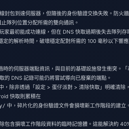
線封包到達伺服器，但隨後的身份驗證交換失敗。防火牆
口，將阻止隊列位置分配所需的雙向通訊。
1，玩家最初能成功連線，但在 DNS 快取過期後失去隊列存
入不穩定的解析時間，破壞穩定配對所需的 100 毫秒以下響
取包含過時的伺服器端點資訊，與目前的基礎設施發生衝突。「
的 DNS 記錄可能仍將嘗試導向已廢棄的端點。
中，除非透過「設定 > 蛋仔派對 > 清除快取」明確清除
oid 快取則累積在
y/
中，碎片化的身份驗證文件會損壞新工作階段的建立
除包含損壞工作階段資料的臨時記憶體。這能解決約 40