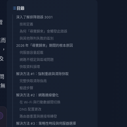
目錄
深入了解排隊錯誤 3001
管
技術定義
為何「尋寶歸來」會觸發此錯誤
與其他隊列失敗的區別
進而
2026 年「尋寶歸來」期間的根本原因
），
伺服器容量超載
及
網路不穩定與區域問題
快取資料損壞
解決方法 #1：強制重啟與清除快取
問
完整快取清除指南
無
驗證步驟
解決方法 #2：網路連線優化
在 Wi-Fi 與行動數據間切換
DNS 配置更改
路由器重置與連接埠轉發
解決方法 #3：策略性時段與伺服器選擇