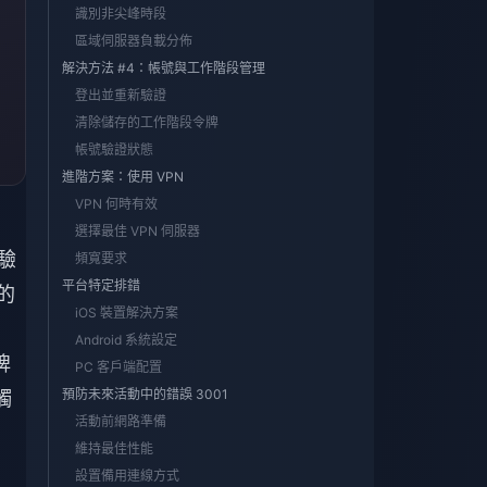
識別非尖峰時段
區域伺服器負載分佈
解決方法 #4：帳號與工作階段管理
登出並重新驗證
清除儲存的工作階段令牌
帳號驗證狀態
進階方案：使用 VPN
VPN 何時有效
選擇最佳 VPN 伺服器
驗
頻寬要求
平台特定排錯
的
iOS 裝置解決方案
Android 系統設定
牌
PC 客戶端配置
預防未來活動中的錯誤 3001
觸
活動前網路準備
維持最佳性能
設置備用連線方式