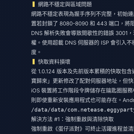
網路不穩定與區域問題
網路不穩定表現為握手序列不完整，初始連
置若封鎖了 8080-8090 和 443 端
DNS 解析失敗會導致間歇性的錯誤 300
權。使用超載 DNS 伺服器的 ISP 會引
度。
快取資料損壞
從 1.0.124 版本及先前版本累積的快
寶歸來」更新修改了配對伺服器地址，但快取
iOS 裝置將工作階段令牌儲存在鑰匙圈服務
則即使重新安裝應用程式也可能存在。Andr
/data/data/com.netease.eggypart
解決方法 #1：強制重啟與清除快取
強制重啟《蛋仔派對》可終止活躍進程並清