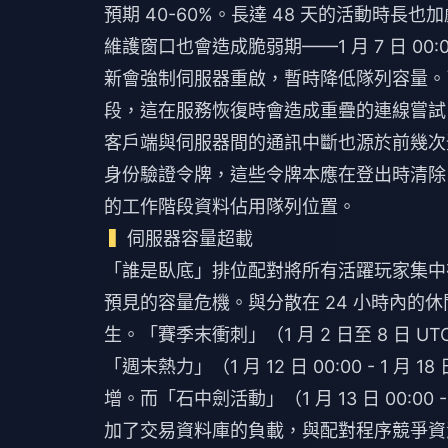
預期 40-60%。長達 48 天的活動時
維護窗口也會造成脆弱期——1 月 7 日 00:
新會強制伺服器重啟，暫時降低隊列容量。已
段，這在服務恢復時會造成重疊的連線嘗試
客戶端與伺服器間的通訊中斷也源於前幾次
身份驗證令牌，這些令牌本應在登出時清除
的工作階段資料佔用隊列位置。
伺服器容量超載
「誰是臥底」排位配對將所有活躍玩家集中在每日
預見的容量危機。與分散在 24 小時內的
生。「賽季末衝刺」（1 月 2 日至 8 日
「週末熱力」（1 月 12 日 00:00 - 1 月
增。而「石中劍活動」（1 月 13 日 00:00 -
加了交易資料庫的負載，與配對程序競爭資