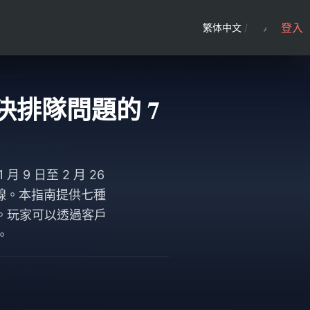
登入
繁体中文
/
決排隊問題的 7
 9 日至 2 月 26
連線。本指南提供七種
。玩家可以透過客戶
。