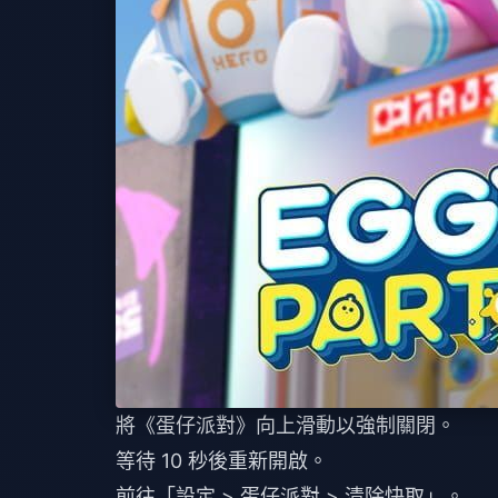
將《蛋仔派對》向上滑動以強制關閉。
等待 10 秒後重新開啟。
前往「設定 > 蛋仔派對 > 清除快取」。