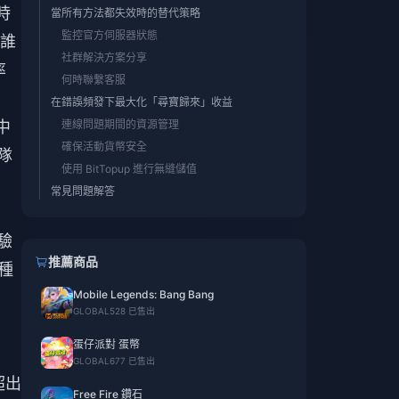
時
當所有方法都失效時的替代策略
監控官方伺服器狀態
誰
社群解決方案分享
率
何時聯繫客服
在錯誤頻發下最大化「尋寶歸來」收益
中
連線問題期間的資源管理
確保活動貨幣安全
隊
使用 BitTopup 進行無縫儲值
常見問題解答
驗
推薦商品
種
Mobile Legends: Bang Bang
GLOBAL
528 已售出
蛋仔派對 蛋幣
GLOBAL
677 已售出
超出
Free Fire 鑽石