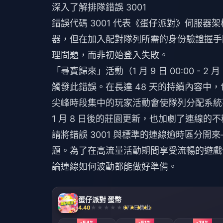
深入了解排隊錯誤 3001
錯誤代碼 3001 代表《蛋仔派對》伺服
器，但在加入配對隊列所需的身份驗證握手階
理問題，而非初始登入失敗。
「尋寶歸來」活動（1 月 9 日 00:00 - 2
觸發此錯誤。在長達 48 天的持續內容中，包括
尖峰時段集中的玩家活動會使隊列分配系統不堪重負
1 月 8 日後的莊園更新，也加劇了連線的
請將錯誤 3001 與標準的連線逾時區分
題。為了在高流量活動期間享受流暢的遊戲體驗，
論連線如何波動都能做好準備。
蛋仔派對 蛋幣
4.40
677 已售出
-54%
-51%
-74%