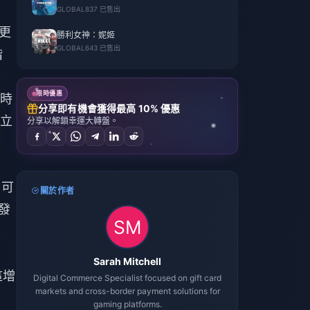
GLOBAL
837 已售出
園更
勝利女神：妮姬
GLOBAL
643 已售出
階
限時優惠
時
分享即有機會獲得最高 10% 優惠
立
分享以解鎖幸運大轉盤。
了可
關於作者
發
Sarah Mitchell
這增
Digital Commerce Specialist focused on gift card
markets and cross-border payment solutions for
gaming platforms.