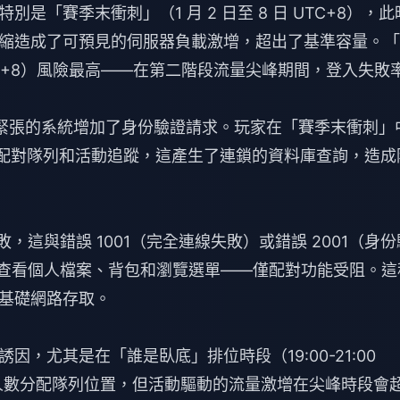
「賽季末衝刺」（1 月 2 日至 8 日 UTC+8），此
縮造成了可預見的伺服器負載激增，超出了基準容量。「
0 UTC+8）風險最高——在第二階段流量尖峰期間，登入失敗
8）也為緊張的系統增加了身份驗證請求。玩家在「賽季末衝刺」
、配對隊列和活動追蹤，這產生了連鎖的資料庫查詢，造成
敗，這與錯誤 1001（完全連線失敗）或錯誤 2001（身份
仍可查看個人檔案、背包和瀏覽選單——僅配對功能受阻。這
基礎網路存取。
，尤其是在「誰是臥底」排位時段（19:00-21:00
線人數分配隊列位置，但活動驅動的流量激增在尖峰時段會