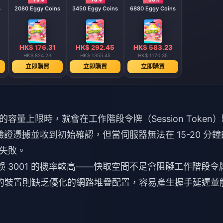
s
2080 Eggy Coins
3450 Eggy Coins
6880 Eggy Coins
HK$ 176.31
HK$ 292.45
HK$ 583.23
HK$ 824.23
HK$ 1355.45
HK$ 1170.35
立即購買
立即購買
立即購買
量上限時，就會在工作階段令牌（Session Token）
驗證憑據並收到初始確認，但當伺服器無法在 15-20 分鐘
失敗。
生錯誤 3001 的機率較高——快取空間不足會阻礙工作階段令
以下系統的裝置則缺乏優化的網路堆疊配置，容易產生握手延遲並