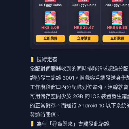
60 Eggy Coins
300 Eggy Coins
700 Eggy Coin
HK$ 5.09
HK$ 25.47
HK$ 59.38
HK$ 11.14
HK$ 51.75
HK$ 230.78
立即購買
立即購買
立即購買
技術定義
當配對伺服器收到的同時排隊請求超過分配的容
證時發生錯誤 3001。遊戲客戶端發送身份
工作階段窗口內分配隊列位置時，連線就會
可用儲存空間少於 2GB 的 iOS 裝置發
的正常儲存。而運行 Android 10 
發逾時閾值。
為何「尋寶歸來」會觸發此錯誤