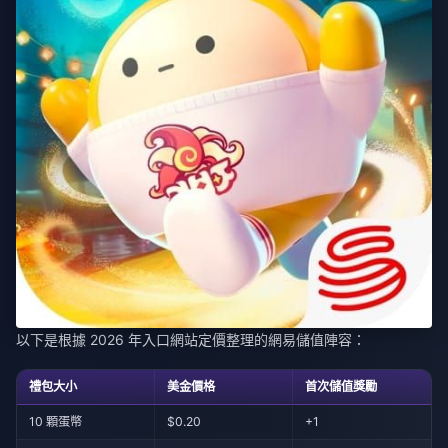
以下是根據 2026 年入口網站定價整理的網易儲值陣容：
禮包大小
美金價格
首次儲值獎勵
10 顆蛋幣
$0.20
+1