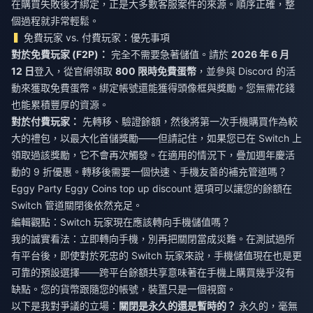
在購買失敗後才綁定，正是大多數客服案件的來源。順序正確，整
個過程就非常輕鬆。
免費玩家 vs. 付費玩家：優先事項
對於免費玩家 (F2P)：
完全不需要急著儲值。請於
2026 年 6 月
12 日
登入，從官網領取
800 限時免費蛋幣
，並參與 Discord 的活
動來獲取免費蛋幣。綁定帳號還能獲得頭像框與獎勵。您無需花錢
也能累積豐厚的資源。
對於付費玩家：
先轉移、驗證餘額，然後將第一次手機購買作為較
大的禮包，以最大化首儲獎勵——但請記住，如果您已在 Switch 上
領取過該獎勵，它不會再次觸發。在適用的情況下，疊加週年慶活
動的 9 折優惠。轉移後需要一個快速、手機友善的補充管道嗎？
Eggy Party Eggy Coins top up discount
選項可以讓您的餘額在
Switch 管道關閉後依然充足。
編輯觀點：Switch 玩家現在應該轉向手機儲值嗎？
我的誠實看法：立即轉向手機，別再把關閉當成災難。在測試過所
有平台後，即使對於死忠的 Switch 玩家來說，手機儲值現在也是更
可靠的預設選擇——跨平台餘額共享意味著在手機上購買幾乎沒有
缺點。您的貨幣跟隨您的帳號，裝置只是一個視窗。
以下是我對爭議的立場：
關閉是永久的還是暫時的？
永久的，毫無