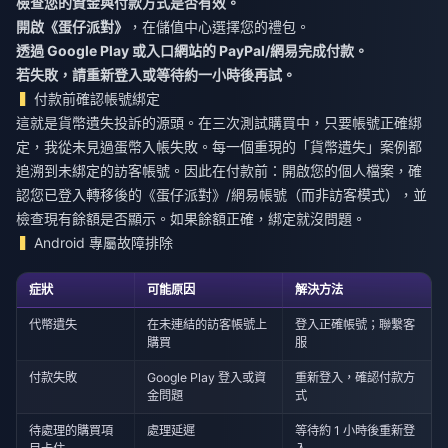
檢查您的資金與付款方式是否有效。
開啟《蛋仔派對》
，在儲值中心選擇您的禮包。
透過 Google Play 或入口網站的 PayPal/網易完成付款。
若失敗，請重新登入或等待約一小時後再試。
付款前確認帳號綁定
這就是貨幣遺失投訴的源頭。在三次測試購買中，只要帳號正確綁
定，我從未見過蛋幣入帳失敗。每一個重現的「貨幣遺失」案例都
追溯到未綁定的訪客帳號。因此在付款前：開啟您的個人檔案，確
認您已登入轉移後的《蛋仔派對》/網易帳號（而非訪客模式），並
檢查現有餘額是否顯示。如果餘額正確，綁定就沒問題。
Android 專屬故障排除
症狀
可能原因
解決方法
代幣遺失
在未連結的訪客帳號上
登入正確帳號；聯繫客
購買
服
付款失敗
Google Play 登入或資
重新登入，確認付款方
金問題
式
待處理的購買項
處理延遲
等待約 1 小時後重新登