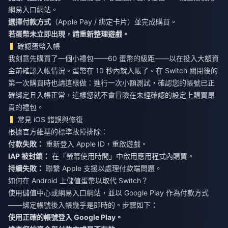
網易入口網站。
選擇付款方式
（Apple Pay / 綁定卡片）並完成購買。
若蛋幣未立即出現，請重新整理遊戲。
確認蛋幣入帳
我刻意先購買了一個小禮包——60 蛋幣的級距——以在投入大額資
金前確認入帳情況。蛋幣在 10 秒內就入帳了。在 Switch 關閉後的
第一次購買時也請這樣做：進行一次小額測試，確認您的帳號已正
確綁定且入帳正常，這樣您就不會冒險在未經確認的設定上購買昂
貴的禮包。
常見 iOS 錯誤與修復
根據官方維基的標準故障排除：
付款失敗：
重新登入 Apple ID，重啟遊戲。
IAP 被封鎖：
在「螢幕使用時間」中啟用應用程式內購買。
持續失敗：
聯繫 Apple 支援以處理付款端問題。
如何在 Android 上儲值蛋幣以取代 Switch？
使用儲值中心或網易入口網站，並以 Google Play 作為付款方式
——綁定帳號後入帳幾乎是即時的。步驟如下：
使用正確的帳號登入 Google Play。