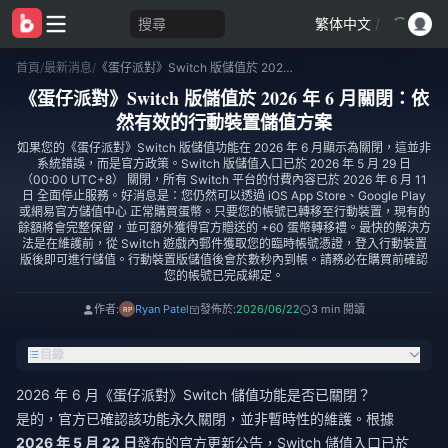
搜尋
繁体中文
/
首頁
/
最新消息
/
《蛋仔派對》Switch 版儲值於 2026 年 6 月關閉：依然有效的行動裝置儲值方案
《蛋仔派對》Switch 版儲值於 2026 年 6 月關閉：依
然有效的行動裝置儲值方案
如果您的《蛋仔派對》Switch 版儲值功能在 2026 年 6 月顯示為關閉，這並非
系統錯誤，而是官方政策。Switch 版儲值入口已於 2026 年 5 月 29 日
（00:00 UTC+8） 關閉，所有 Switch 平台的付費內容已於 2026 年 6 月 11
日 全面停止服務。好消息是：您仍然可以透過 iOS App Store、Google Play
或網易官方儲值中心 正常購買蛋幣。只要您的帳號已轉移至行動裝置，現有的
餘額將會完整保留，並可額外獲得官方贈送的 +60 蛋幣轉移禮。最快的解決方
法是在維護前，從 Switch 遊戲內郵件獲取您的臨時帳號憑證，登入行動裝置
版後即可進行儲值。行動裝置版儲值後會於數秒內到帳。請務必在購買前確認
您的帳號已完成綁定。
作者:
Ryan Patel
發佈於:
2026/06/22
3 min 閱讀
目錄
2026 年 6 月《蛋仔派對》Switch 儲值功能是否已關閉？
是的，官方已確認該功能永久關閉，並非暫時性的維護。根據
2026 年 5 月 22 日
發布的官方更新公告，Switch 儲值入口已於