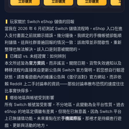
立即購買
立即購買
立即購買
立即購
玩家關於 Switch eShop 儲值的回報
當我在 2026 年 6 月初測試 Switch 儲值流程時，eShop 入口在進
入支付畫面之前就顯示錯誤。幾分鐘後，我綁定的手機帳號卻能順
利儲值。這與社群普遍回報的情況一致：該故障並非間歇性，重新
整理也無法解決。該入口是刻意被關閉的。
已確認 vs. 未經證實：如何辨別
本文所述皆為
官方資訊
，而非謠言。關閉日期、貨幣失效通知以及
轉移流程均直接來自更新公告與 Switch 官方聲明。若您想自行驗證
狀態，請查看遊戲內的維護公告與《蛋仔派對》官方網站，而非依
賴 Reddit 上二手討論串的資訊——那些討論串散布恐慌的速度往往
比事實快得多。
哪些地區與帳號受到影響
所有 Switch 帳號皆受影響，不分地區。此變動為全平台性質。過去
eShop 的地區定價雖有差異，但現在已無意義，因為 Switch 平台
上已無儲值功能。未來重點在於
手機國際版
，那裡才是持續進行遊
戲、更新與活動的地方。