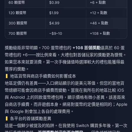
60 顆蛋幣
$0.99
+6 + 點數
120 顆蛋幣
$1.99
+12 + 點數
300 顆蛋幣
$4.99
+46 + 點數
700 顆蛋幣
~$9–10
+108 + 點數
獎勵級距非常明顯。700 蛋幣禮包的
+108 首儲獎勵
遠高於 60 蛋
幣禮包的 +6——按比例來看，大禮包對首儲玩家的獎勵更為慷慨。
如果您本來就要消費，第一次手機儲值時選擇較大的禮包能獲得最
豐厚的獎勵。
地區貨幣與商店手續費如何影響成本
地區定價仍有差異——入口網站顯示的是美元等值，但您的當地貨
幣總額可能會因商店手續費而變動。當我在我所在的地區比較 iOS
與 Android 上的同款蛋幣禮包時，顯示價格有微小差異，該差距來
自商店手續費，而非遊戲本身。網易對蛋幣的定價是相同的；Apple
與 Google 則會加上各自的處理費用。
各平台的首儲獎勵差異
這是一個鮮少被提及的陷阱。在我使用 Switch 購買多年後，第一次