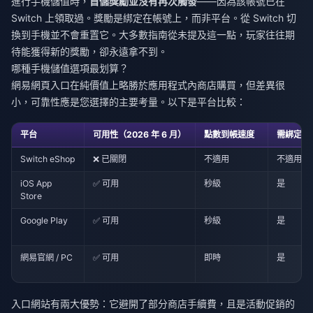
進行手機儲值時，
首儲獎勵並沒有再次觸發
——因為該帳號已在
Switch 上領取過。獎勵是綁定在帳號上，而非平台。從 Switch 切
換到手機並不會重置它。大多數指南從未提及這一點，玩家往往期
待能獲得新的獎勵，卻永遠拿不到。
哪種手機儲值選項最划算？
網易網頁入口在純價值上略勝於應用程式內商店購買，但差異很
小，可靠性應是您選擇的主要考量。以下是平台比較：
平台
可用性（2026 年 6 月）
點數到帳速度
需綁定帳
Switch eShop
❌ 已關閉
不適用
不適用
iOS App
✅ 可用
秒級
是
Store
Google Play
✅ 可用
秒級
是
網易官網 / PC
✅ 可用
即時
是
入口網站有兩大優勢：它避開了部分商店手續費，且是活動促銷的