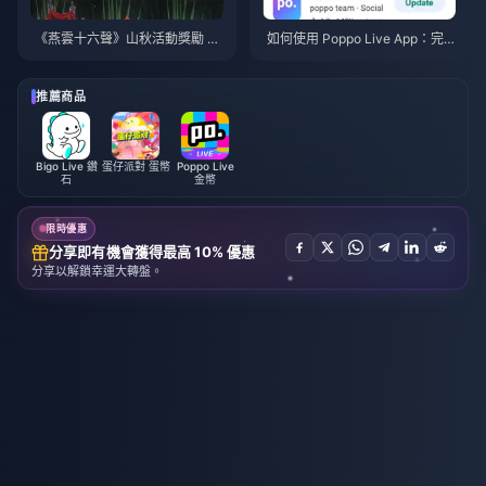
《燕雲十六聲》山秋活動獎勵 20
如何使用 Poppo Live App：完
26年7月：完整清單、貨幣與兌
全新手指南 | 2026年7月
換優先級
推薦商品
Bigo Live 鑽
蛋仔派對 蛋幣
Poppo Live
石
金幣
限時優惠
分享即有機會獲得最高 10% 優惠
分享以解鎖幸運大轉盤。