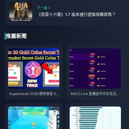
下一頁
《燕雲十六聲》1.7 版本通行證值得購買嗎？
推薦新聞
SupernovaX 2026 選秀便宜 Sta
MICO Live 直播金币中东及北非
rMaker 金幣（享 12-23% 折
地区（MENA）v5.2版本后：20
扣）
26年最划算充值指南