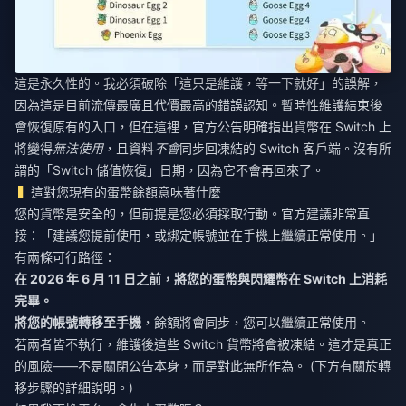
這是永久性的。我必須破除「這只是維護，等一下就好」的誤解，
因為這是目前流傳最廣且代價最高的錯誤認知。暫時性維護結束後
會恢復原有的入口，但在這裡，官方公告明確指出貨幣在 Switch 上
將變得
無法使用
，且資料
不會
同步回凍結的 Switch 客戶端。沒有所
謂的「Switch 儲值恢復」日期，因為它不會再回來了。
這對您現有的蛋幣餘額意味著什麼
您的貨幣是安全的，但前提是您必須採取行動。官方建議非常直
接：「建議您提前使用，或綁定帳號並在手機上繼續正常使用。」
有兩條可行路徑：
在 2026 年 6 月 11 日之前，將您的蛋幣與閃耀幣在 Switch 上消耗
完畢。
將您的帳號轉移至手機
，餘額將會同步，您可以繼續正常使用。
若兩者皆不執行，維護後這些 Switch 貨幣將會被凍結。這才是真正
的風險——不是關閉公告本身，而是對此無所作為。 (下方有關於轉
移步驟的詳細說明。)