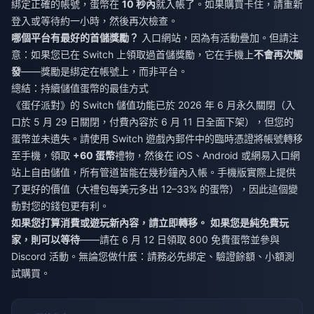
綁定正確的帳號，蛋幣在
10 秒內
就入帳了。如果購買卡住，請重新
登入或等待約一小時，然後再次檢查。
哪個平台有最好的首儲獎勵？
入口網站，因為有活動疊加。但請注
意：如果您已在 Switch 上領取過首儲獎勵，它在手機上
不會再次觸
發
——獎勵是綁定在帳號上，而非平台。
總結：持續儲值蛋幣的最佳方式
《蛋仔派對》的 Switch 儲值功能已於 2026 年 6 月永久關閉（入
口於 5 月 29 日關閉，付費內容於 6 月 11 日全面下架），但您的
蛋幣並未遺失。請使用 Switch 遊戲內郵件中的臨時憑證將帳號轉移
至手機，領取
+60 蛋幣
禮物，然後在 iOS、Android 或網易入口網
站上自由儲值，所有管道皆能在幾秒鐘內入帳。手機版實際上提供
了更好的價值（大禮包每美元多出 12–33% 的蛋幣），因此這個變
動對您的錢包更有利。
如果您打算消費或遊玩新內容，請立即轉移。
如果您是純免費玩
家，則可以等待
——請在 6 月 12 日領取 800 免費蛋幣並參與
Discord 活動。無論您做什麼：請務必先綁定、驗證餘額、小額測
試購買。