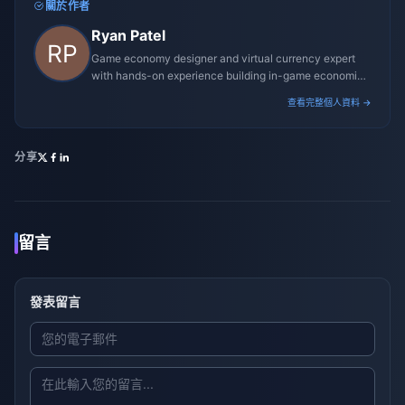
關於作者
Ryan Patel
Game economy designer and virtual currency expert
with hands-on experience building in-game economies
for MMO and mobile titles.
查看完整個人資料 →
分享
留言
發表留言