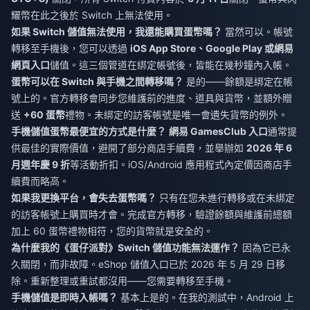
耀幣在此之後於 Switch 上無法使用。
如果 Switch 儲值無法使用，我還能購買蛋幣嗎？
當然可以。帳號
轉移至手機後，您可以透過
iOS App Store、Google Play 或網易
網頁入口
儲值。這三個管道在綁定帳號後，皆能在幾秒鐘內入帳。
蛋幣可以在 Switch 與手機之間轉移嗎？
是的——餘額是綁定在帳
號上的。官方轉移會同步您維護前的進度、道具與貨幣，並額外贈
送
+60 蛋幣
禮物。未綁定的訪客帳號是唯一會遺失貨幣的例外。
手機儲值蛋幣最便宜的方式是什麼？
網易 GamesClub 入口
通常提
供最佳的實際價值，避開了部分商店手續費，並舉辦如
2026 年 6
月週年慶 9 折
等活動折扣。iOS/Android 應用程式內定價因商店手
續費而略高。
如果我更換平台，會失去蛋幣嗎？
只有在您未進行轉移或在未綁定
的訪客帳號上購買時才會。完成官方轉移，驗證餘額與維護前總額
加上 60 蛋幣禮物相符，您的貨幣就是安全的。
為什麼我的《蛋仔派對》Switch 儲值功能無法運作？
因為它已永
久關閉，而非故障。eShop 儲值入口已於 2026 年 5 月 29 日移
除。重新整理或重試都沒用——您需要轉移至手機。
手機儲值是即時入帳嗎？
基本上是的。在我的測試中，Android 上