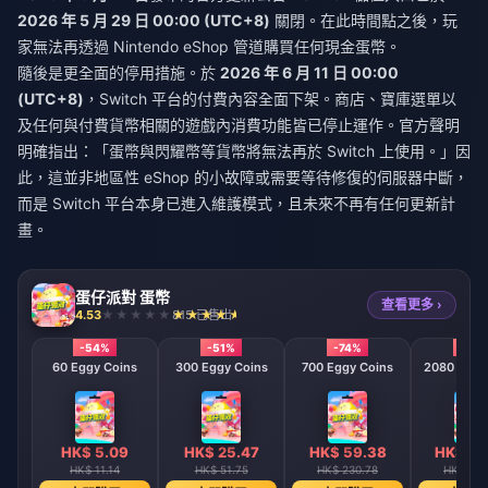
2026 年 5 月 29 日 00:00 (UTC+8)
關閉。在此時間點之後，玩
家無法再透過 Nintendo eShop 管道購買任何現金蛋幣。
隨後是更全面的停用措施。於
2026 年 6 月 11 日 00:00
(UTC+8)
，Switch 平台的付費內容全面下架。商店、寶庫選單以
及任何與付費貨幣相關的遊戲內消費功能皆已停止運作。官方聲明
明確指出：「蛋幣與閃耀幣等貨幣將無法再於 Switch 上使用。」因
此，這並非地區性 eShop 的小故障或需要等待修復的伺服器中斷，
而是 Switch 平台本身已進入維護模式，且未來不再有任何更新計
畫。
蛋仔派對 蛋幣
查看更多 ›
4.53
815 已售出
-54%
-51%
-74%
-79
60 Eggy Coins
300 Eggy Coins
700 Eggy Coins
2080 E
HK$ 5.09
HK$ 25.47
HK$ 59.38
HK$ 17
HK$ 11.14
HK$ 51.75
HK$ 230.78
HK$ 824