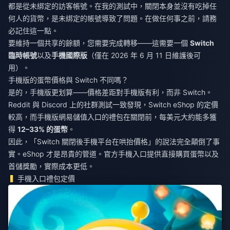
都是從未綁定的訪客帳號。在我的測試中，關閉本身並沒有吃掉任
何人的貨幣，是未綁定的帳號導致了問題。在做任何事之前，請務
必記住這一點。
要維持一個共享的餘額，您需要完成轉移——這需要一個
Switch
臨時帳號
以及
手機國際版
（僅在 2026 年 6 月 11 日維護後可
用）。
手機版的蛋幣價格與 Switch 不同嗎？
是的，手機版更划算——價格差距對手機版有利，而非 Switch。
Reddit 與 Discord 上的社群測試一致發現，Switch eShop 的定價
較高，而手機版網易儲值入口的禮包在關閉前，每美元大約能多獲
得
12–33% 的蛋幣
。
因此，「Switch 關閉後手機平台在哄抬價格」的說法完全顛倒了事
實。eShop 才是昂貴的管道。官方手機入口提供直接購買蛋幣以及
首儲獎勵，實際成本更低。
手機入口禮包定價