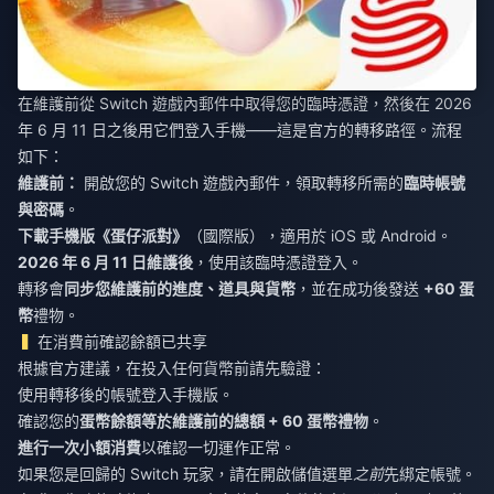
在維護前從 Switch 遊戲內郵件中取得您的臨時憑證，然後在 2026
年 6 月 11 日之後用它們登入手機——這是官方的轉移路徑。流程
如下：
維護前：
開啟您的 Switch 遊戲內郵件，領取轉移所需的
臨時帳號
與密碼
。
下載手機版《蛋仔派對》
（國際版），適用於 iOS 或 Android。
2026 年 6 月 11 日維護後
，使用該臨時憑證登入。
轉移會
同步您維護前的進度、道具與貨幣
，並在成功後發送
+60 蛋
幣
禮物。
在消費前確認餘額已共享
根據官方建議，在投入任何貨幣前請先驗證：
使用轉移後的帳號登入手機版。
確認您的
蛋幣餘額等於維護前的總額 + 60 蛋幣禮物
。
進行一次小額消費
以確認一切運作正常。
如果您是回歸的 Switch 玩家，請在開啟儲值選單
之前
先綁定帳號。