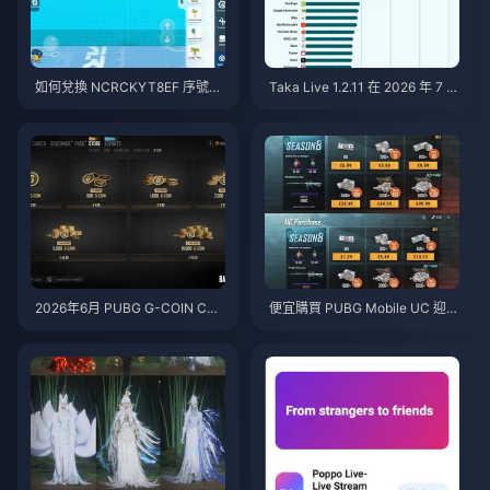
如何兌換 NCRCKYT8EF 序號以
Taka Live 1.2.11 在 2026 年 7 月
獲得免費蛋幣（2026年8月）
更新後耗電異常快速？原因與解
決方法
2026年6月 PUBG G-COIN CD
便宜購買 PUBG Mobile UC 迎戰
K：91.43美元的雙倍促銷活動真
火影忍者疾風傳聯動（2026年7
的划算嗎？
月）：成本、最佳禮包與安全儲
值指南