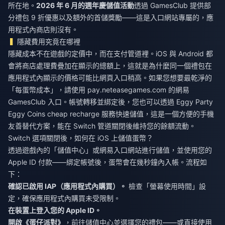
所在地。
2026 年 6 月的週年慶儲值活動
透過 GamesClub 提供部
分禮包 9 折優惠以及額外的首儲獎勵——這是入口網站專屬的，應
用程式內商店則沒有。
隱藏費用究竟在哪裡
隱藏成本不在遊戲的定價中，而在支付管道裡。iOS 與 Android 都
會將商店處理費疊加在顯示的總額上，這就是為什麼同一個禮包在
應用程式內顯示的價格可能比網頁入口稍高。如果您想要最乾淨的
「每蛋幣成本」，請使用 pay.neteasegames.com 的網易
GamesClub 入口。帳號轉移並綁定後，您也可以透過
Eggy Party
Eggy Coins cheap recharge
服務快速儲值，這是一個方便的手機
友善替代方案，能在 Switch 管道關閉後維持您的餘額流動。
Switch 選項關閉後，如何在 iOS 上儲值蛋幣？
透過遊戲內的「儲值中心」或網易入口網站進行儲值，並使用您的
Apple ID 付款——綁定帳號後，蛋幣會在幾秒鐘內入帳。流程如
下：
確認已啟用 IAP（應用程式內購買）。
檢查「螢幕使用時間」設
定，確保應用程式內購買未受限制。
在裝置上登入您的 Apple ID。
開啟《蛋仔派對》
，前往儲值中心並選擇您的禮包——或直接使用