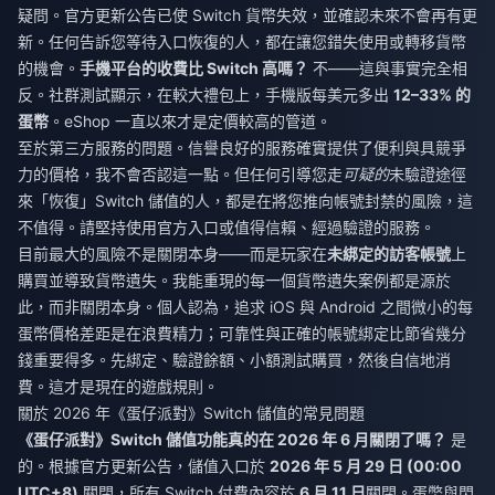
疑問。官方更新公告已使 Switch 貨幣失效，並確認未來不會再有更
新。任何告訴您等待入口恢復的人，都在讓您錯失使用或轉移貨幣
的機會。
手機平台的收費比 Switch 高嗎？
不——這與事實完全相
反。社群測試顯示，在較大禮包上，手機版每美元多出
12–33% 的
蛋幣
。eShop 一直以來才是定價較高的管道。
至於第三方服務的問題。信譽良好的服務確實提供了便利與具競爭
力的價格，我不會否認這一點。但任何引導您走
可疑的
未驗證途徑
來「恢復」Switch 儲值的人，都是在將您推向帳號封禁的風險，這
不值得。請堅持使用官方入口或值得信賴、經過驗證的服務。
目前最大的風險不是關閉本身——而是玩家在
未綁定的訪客帳號
上
購買並導致貨幣遺失。我能重現的每一個貨幣遺失案例都是源於
此，而非關閉本身。個人認為，追求 iOS 與 Android 之間微小的每
蛋幣價格差距是在浪費精力；可靠性與正確的帳號綁定比節省幾分
錢重要得多。先綁定、驗證餘額、小額測試購買，然後自信地消
費。這才是現在的遊戲規則。
關於 2026 年《蛋仔派對》Switch 儲值的常見問題
《蛋仔派對》Switch 儲值功能真的在 2026 年 6 月關閉了嗎？
是
的。根據官方更新公告，儲值入口於
2026 年 5 月 29 日 (00:00
UTC+8)
關閉，所有 Switch 付費內容於
6 月 11 日
關閉。蛋幣與閃