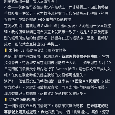
如果我更換平台，會失去蛋幣嗎？
不會——您的蛋幣餘額是綁定在帳號上，而非裝置上，因此轉移至
手機時會一併帶走。官方轉移流程會同步您在維護前的進度、道具
與貨幣，並額外贈送
+60 蛋幣
作為轉移禮。
在測試期間，當我連結 Switch 與手機帳號後，大約經過一次重新整
理，我的蛋幣餘額在兩台裝置上就顯示一致了。這是大多數反應激
烈的報導所忽略的確認事項：餘額存在您的帳號中，因此一旦轉移
成功，蛋幣就會直接出現在手機上。
未使用 vs. 待處理貨幣：哪些會轉移
未使用的蛋幣與閃耀幣可順利轉移。
待處理的交易是危險區。
官方
指引警告，待處理交易在關閉後可能無法入帳——如果您在 5 月 29
日關閉前的最後幾小時內進行了 Switch 儲值，請勿假設它已成功入
帳。任何在截止時處於懸空狀態的交易都可能遺失。
這裡有一個值得記住的轉換細節：匯率為
10 蛋幣 = 1 閃耀幣
（根據
官方維基）。閃耀幣用於抽取盲盒，而蛋幣則用於購買稀有服裝、
潮流徽章與直接購買。兩種貨幣在轉移時皆會同步。
餘額無法轉移的情況
在一個我能可靠重現的情況下，餘額確實無法轉移：
在未綁定的訪
客帳號上購買或遊玩。
我追蹤到的每一個「貨幣遺失」案例，源頭