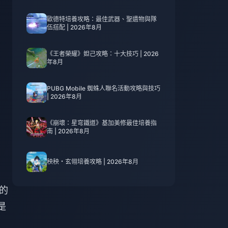
歐德特培養攻略：最佳武器、聖遺物與隊
伍搭配 | 2026年8月
《王者榮耀》妲己攻略：十大技巧 | 2026
年8月
PUBG Mobile 蜘蛛人聯名活動攻略與技巧
| 2026年8月
《崩壞：星穹鐵道》基加美修最佳培養指
南 | 2026年8月
秧秧・玄翎培養攻略 | 2026年8月
 的
是