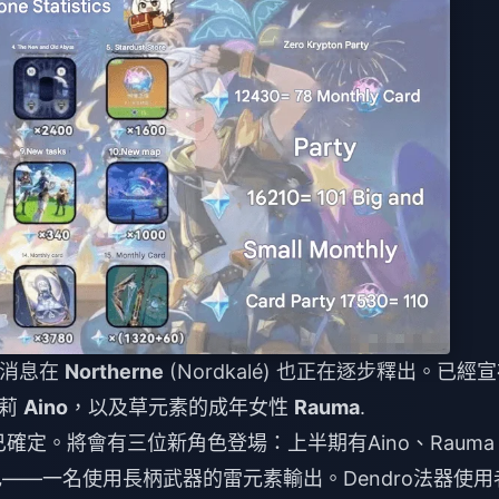
本的消息在
Northerne
(Nordkalé) 也正在逐步釋出。已經
蘿莉
Aino
，以及草元素的成年女性
Rauma
.
確定。將會有三位新角色登場：上半期有Aino、Rauma
性角色——一名使用長柄武器的雷元素輸出。Dendro法器使用