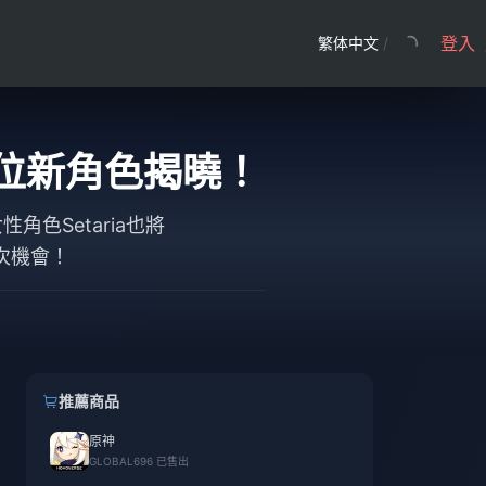
登入
繁体中文
/
新與5位新角色揭曉！
色Setaria也將
次機會！
推薦商品
原神
GLOBAL
696 已售出