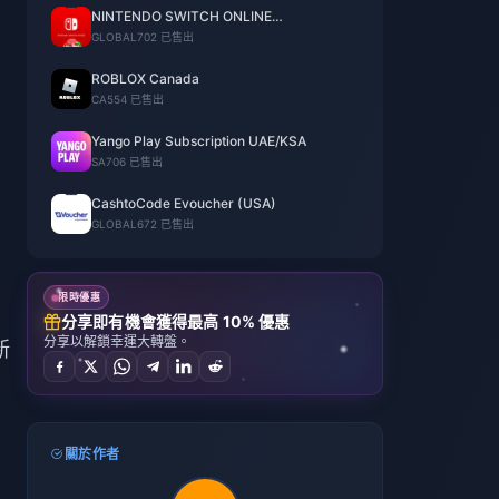
NINTENDO SWITCH ONLINE
MEMBERSHIP
GLOBAL
702 已售出
ROBLOX Canada
CA
554 已售出
Yango Play Subscription UAE/KSA
SA
706 已售出
CashtoCode Evoucher (USA)
GLOBAL
672 已售出
限時優惠
分享即有機會獲得最高 10% 優惠
分享以解鎖幸運大轉盤。
新
關於作者