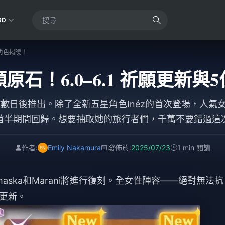
RD
新角色揭曉！
 顆原石！6.0–6.1 祈願更
於數日後推出。除了全新五星角色Inéz的首次登場，人氣女性角
首半期間回歸。想要抽取她的旅行者們，千萬不要錯過這
作者:
Emily Nakamura
發佈於:
2025/07/23
1 min 閱讀
haska和Marani將進行復刻。全女性陣容——絕對無法抗
更新。