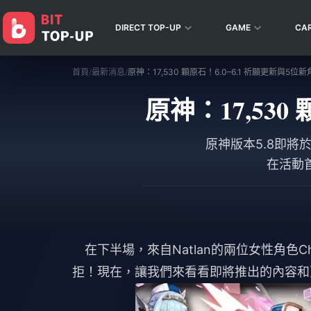
DIRECT TOP-UP
GAME
CA
首頁
/
最新消息
/
原神：17,530 顆原石！6.0–6.1 祈願更新與5位
原神：17,530
原神版本5.8即將
在活動
在下半場，來自Natlan的兩位女性角色C
拒！現在，讓我們來看看即將推出的內容和