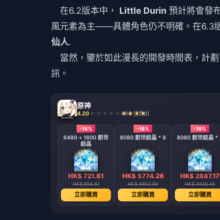
在6.2版本中，
Little Durin
預計將會發布
風元素為主——具體角色仍不明確。在6.
仙人
.
當然，鑒於如此漫長的開發時間表，計劃
訊。
原神
4.20
696 已售出
-16%
-16%
-16%
6480 + 1600 創世
8080 創世結晶 * 8
8080 創世結晶 * 
結晶
HK$ 721.81
HK$ 5774.26
HK$ 2887.17
HK$ 856.61
HK$ 6852.89
HK$ 3426.45
立即購買
立即購買
立即購買