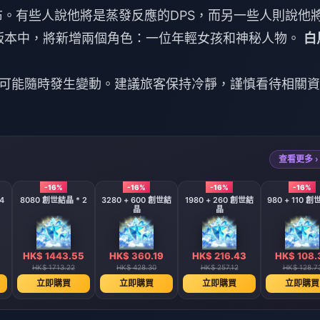
。有些人說他將是蒸發反應的DPS，而另一些人則說他
3版本中，將新增兩個角色：一位年輕女孩和神秘人物。
白
可能隨時發生變動。建議旅客保持冷靜，謹慎看待相關資
查看更多 ›
-16%
-16%
-16%
-16%
4
8080 創世結晶 * 2
3280 + 600 創世結
1980 + 260 創世結
980 + 110 
晶
晶
HK$ 1443.55
HK$ 360.19
HK$ 216.43
HK$ 108.
HK$ 1713.22
HK$ 428.30
HK$ 257.12
HK$ 128.7
立即購買
立即購買
立即購買
立即購買