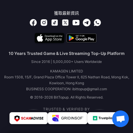
獲取最新資訊
10 Years Trusted Game & Live Streaming Top-Up Platform
Since 2016 | 5,000,000+ Users Worldwide
KAMAGEN LIMITED
Room 1508, 15/F, Grand Plaza Office Tower II, 625 Nathan Road, Mong Kok,
Kowloon, Hong Kong
BUSINESS COOPERATION: ibittopup@gmail.com
© 2016-2026 BitTopup. All Rights Reserved.
TRUSTED & VERIFIED BY