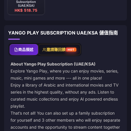
Subscription
(UAE/KSA)
HK$ 518.75
YANGO PLAY SUBSCRIPTION UAE/KSA 儲值指南
商品描述
邀請賺回饋
HOT
About Yango Play Subscription (UAE/KSA)
Explore Yango Play, where you can enjoy movies, series,
music, mini games and more --- all in one place!
Enjoy a library of Arabic and international movies and TV
series in the highest quality, without any ads. Listen to
curated music collections and enjoy AI powered endless
playlist.
That’s not all! You can also set up a family subscription
for yourself and 3 other members who will enjoy separate
accounts and the opportunity to stream content together