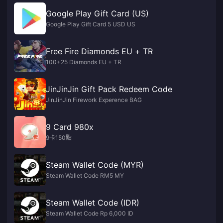
Google Play Gift Card (US)
Google Play Gift Card 5 USD US
Free Fire Diamonds EU + TR
100+25 Diamonds EU + TR
JinJinJin Gift Pack Redeem Code
JinJinJin Firework Experence BAG
9 Card 980x
9卡150點
Steam Wallet Code (MYR)
Steam Wallet Code RM5 MY
Steam Wallet Code (IDR)
Steam Wallet Code Rp 6,000 ID