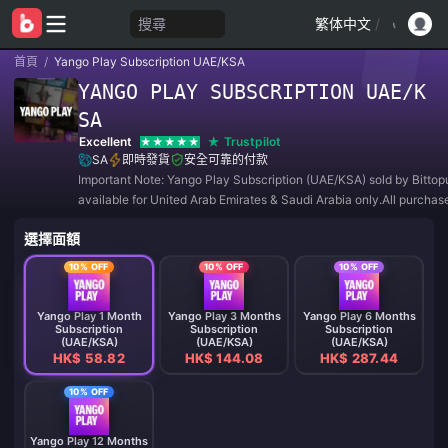
搜尋
繁体中文
/
首頁
/
Yango Play Subscription UAE/KSA
YANGO PLAY SUBSCRIPTION UAE/K
SA
Excellent
Trustpilot
SA
即時發貨
安全可靠的付款
Important Note: Yango Play Subscription (UAE/KSA) sold by Bittop
available for United Arab Emirates & Saudi Arabia only.All purcha
REFUNDABLE and NON-RETURNABLE.
選擇面額
10% OFF
10% OFF
10% OFF
Yango Play 1 Month
Yango Play 3 Months
Yango Play 6 Months
Subscription
Subscription
Subscription
(UAE/KSA)
(UAE/KSA)
(UAE/KSA)
HK$ 58.82
HK$ 144.08
HK$ 287.44
10% OFF
Yango Play 12 Months