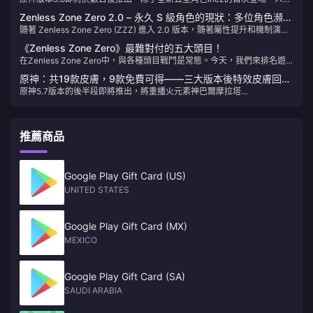
女性角色Setaria也將在活動首半期間回歸。想要抽取她的旅行者們，千萬
Zenless Zone Zero 2.0 – 永久 S 級角色的現狀：多位角色瀕臨
不要錯過這次機會！
隨著 Zenless Zone Zero (ZZZ) 進入 2.0 版本，隨著屬性提升和機制演
淘汰邊緣！
變，一些角色依然是熱門選擇，而另一些則逐漸失寵。今天，我們來解析
《Zenless Zone Zero》最難對付的五大頭目！
一下 2.0 版本中永久 S 級角色的現狀。
在Zenless Zone Zero中，與各種頭目戰鬥是常態。今天，我們來排名遊
戲中最難的五大頭目。
原神：共19款皮膚，9款免費可得——三大版本後特效皮膚回
原神5.7版本的後半段即將推出，將重播火元素神巴爾摩拉塔
歸？
（Marvicca）和艾米莉。緊接著，5.8版本將開啟，帶來全新五星角色恩
芙（Inéz）。讓我們一起來仔細看看吧！
推薦商品
Google Play Gift Card (US)
UNITED STATES
Google Play Gift Card (MX)
MEXICO
Google Play Gift Card (SA)
SAUDI ARABIA