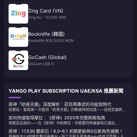
Zing Card (VN)
Zing Xu - 10,000 VND
Booknlife (韓國)
Booknlife (KR) 5,000 WON
GoCash (Global)
GoCash US$ 5
YANGO PLAY SUBSCRIPTION UAE/KSA 推薦新聞
原神「紡夜天鏡」深度解析：菈烏瑪專武的月綻放時代
說實話，當我第一次看到「紡夜天鏡」的數據時就知道——這把武器將會
改變綻放隊的遊戲規則。542基礎攻擊力搭配265元素精通，再加上那個變
如何快速取得摩拉：《原神》2025年完整刷取指南
態的「千年的禱詠歌」技能，120%-240%的綻放反應傷害提升？這數字
現實是這樣的——在《原神》中刷摩拉，你需要同時兼顧每日委託
光看就讓人興奮。
（10,000+摩拉）、掌握不耗樹脂的刷法（分解聖遺物與開寶箱），再加
原神：17,530 顆原石！6.0–6.1 祈願更新與5位新角色揭曉！
上合理安排樹脂打「藏金之花」。方法對了？每週輕鬆500,000+摩拉。
原神版本5.8即將於數日後推出。除了全新五星角色Inéz的首次登場，人氣