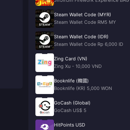
JinJinJin Firework Experence BAG
Steam Wallet Code (MYR)
Steam Wallet Code RM5 MY
Steam Wallet Code (IDR)
Steam Wallet Code Rp 6,000 ID
Zing Card (VN)
Zing Xu - 10,000 VND
Booknlife (韓國)
Booknlife (KR) 5,000 WON
GoCash (Global)
GoCash US$ 5
HitPoints USD