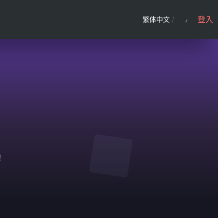
登入
繁体中文
/
！