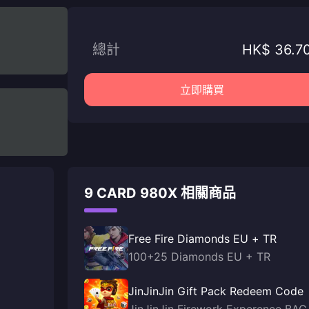
總計
HK$ 36.7
立即購買
9 CARD 980X 相關商品
Free Fire Diamonds EU + TR
100+25 Diamonds EU + TR
JinJinJin Gift Pack Redeem Code