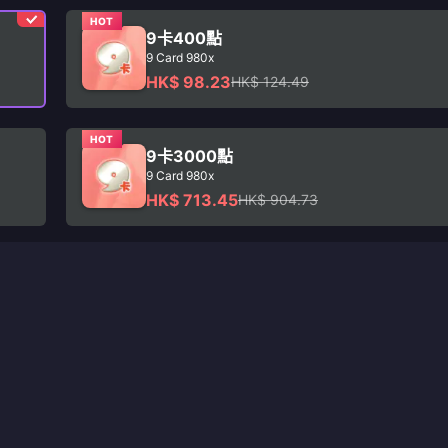
HOT
9卡400點
9 Card 980x
HK$ 98.23
HK$ 124.49
HOT
9卡3000點
9 Card 980x
HK$ 713.45
HK$ 904.73