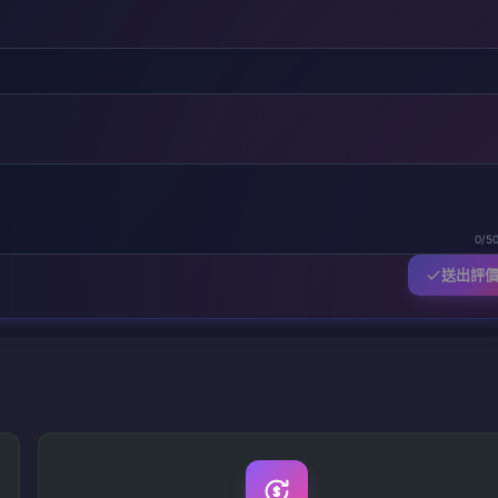
0/5
送出評