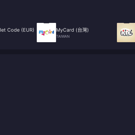
let Code (EUR)
MyCard (台灣)
TAIWAN