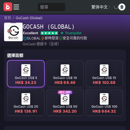
搜尋
繁体中文
/
首頁
/
GoCash (Global)
GOCASH (GLOBAL)
Excellent
Trustpilot
GLOBAL
即時發貨
安全可靠的付款
GoCash 遊戲卡（全球）
選擇面額
GoCash US$ 5
GoCash US$ 10
GoCash US$ 15
HK$ 34.23
HK$ 68.46
HK$ 102.68
10% OFF
GoCash US$ 20
GoCash US$ 50
GoCash US$ 100
HK$ 136.91
HK$ 342.20
HK$ 684.32