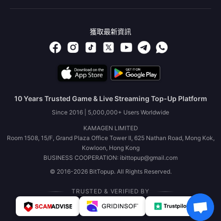
獲取最新資訊
10 Years Trusted Game & Live Streaming Top-Up Platform
Since 2016 | 5,000,000+ Users Worldwide
KAMAGEN LIMITED
Room 1508, 15/F, Grand Plaza Office Tower II, 625 Nathan Road, Mong Kok,
Kowloon, Hong Kong
BUSINESS COOPERATION: ibittopup@gmail.com
© 2016-2026 BitTopup. All Rights Reserved.
TRUSTED & VERIFIED BY