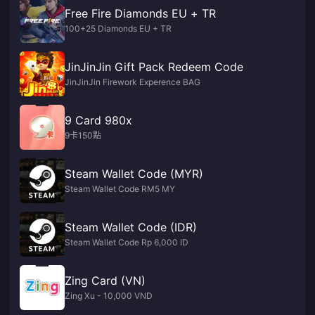
Free Fire Diamonds EU + TR
100+25 Diamonds EU + TR
JinJinJin Gift Pack Redeem Code
JinJinJin Firework Experence BAG
9 Card 980x
9卡150點
Steam Wallet Code (MYR)
Steam Wallet Code RM5 MY
Steam Wallet Code (IDR)
Steam Wallet Code Rp 6,000 ID
Zing Card (VN)
Zing Xu - 10,000 VND