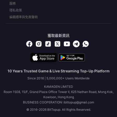
服務
隱私政策
編輯標準與免責聲明
獲取最新資訊
10 Years Trusted Game & Live Streaming Top-Up Platform
Since 2016 | 5,000,000+ Users Worldwide
KAMAGEN LIMITED
Room 1508, 15/F, Grand Plaza Office Tower II, 625 Nathan Road, Mong Kok,
Kowloon, Hong Kong
BUSINESS COOPERATION: ibittopup@gmail.com
© 2016-2026 BitTopup. All Rights Reserved.