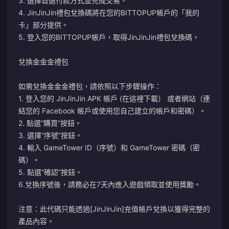
3. 選擇首選付款方式並完成交易。
4. JinJinJin禮包兌換碼將在您的BITTOPUP帳戶的「我的
卡」部分提供。
5. 登入您的BITTOPUP帳戶，取得JinJinJin禮包兌換碼。
兌換金金金禮包
如需兌換金金金禮包，請依照以下步驟操作：
1. 登入您的 JinJinJin APK 帳戶 (
在這裡下載
） 或者
網站
（連
結您的 Facebook 帳戶或使用您自己建立的帳戶和密碼）。
2. 點選“購買”按鈕。
3. 選擇“序號”按鈕。
4. 輸入 GameTower ID（序號）和 GameTower 密碼（密
碼）。
5. 點選“確認”按鈕。
6.兌換序號後，請務必在7天內進入遊戲領取並使用獎勵。
注意：此代碼只能透過[JinJinJin]充值帳戶兌換以獲得完整的
產品內容。