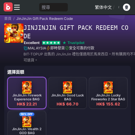
搜尋
繁体中文
/
首頁
/
JinJinJin Gift Pack Redeem Code
JINJINJIN GIFT PACK REDEEM CO
DE
Excellent
Trustpilot
MALAYSIA
即時發貨
安全可靠的付款
BIT-TOPUP 出售的 JinJinJin 禮包僅適用於馬來西亞。所有購買均
可退貨。
選擇面額
JinJinJin Firework
JinJinJin Good Luck
JinJinJin Lucky
Experence BAG
BAG
Fireworks 2 Star BAG
HK$ 22.21
HK$ 66.70
HK$ 155.62
10% OFF
JinJinJin Wealth 2
GOD BAG