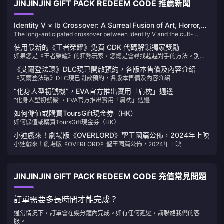
JINJINJIN GIFT PACK REDEEM CODE 推薦新聞
Identity V × Ib Crossover: A Surreal Fusion of Art, Horror,
The long-anticipated crossover between Identity V and the cult-
and Gameplay
classic psychological horror game Ib has officially launched on April
使用最新的《王者榮耀》免費 CDK 代碼解鎖獨家獎勵
17, 2025. This collaboration brings together the haunting aesthetics of
如果您是《王者榮耀》的狂熱玩家，您總是會尋找超越對手的方法。別再
Ib with the strategic gameplay of Identity V, offering players a unique
猶豫了！我們為《王者榮耀》編譯了最新、最好的免費 CDK 代碼，可協助
and immersive experience.
《艾爾登法環》DLC現已開啟預約，各版本售價及內容介紹
您解鎖專屬獎勵並提升您的遊戲體驗。不要錯過這些限時優惠，準備好稱
《艾爾登法環》DLC現已開啟預約，各版本售價及內容介紹
霸戰場！
“化身人型初號機”，EVA官方推出實用「肩枕」週邊
“化身人型初號機”，EVA官方推出實用「肩枕」週邊
如何儲值或購買ToursGift現金券（HK）
如何儲值或購買ToursGift現金券（HK）
小迪戲來！劇場版《OVERLORD》聖王國篇公佈，2024年上映
小迪戲來！劇場版《OVERLORD》聖王國篇公佈，2024年上映
JINJINJIN GIFT PACK REDEEM CODE 充值常見問題
訂單需要多長時間才能完成？
通常情況下，訂單會在幾分鐘內完成。如有任何延遲，請聯絡我們的客
服。