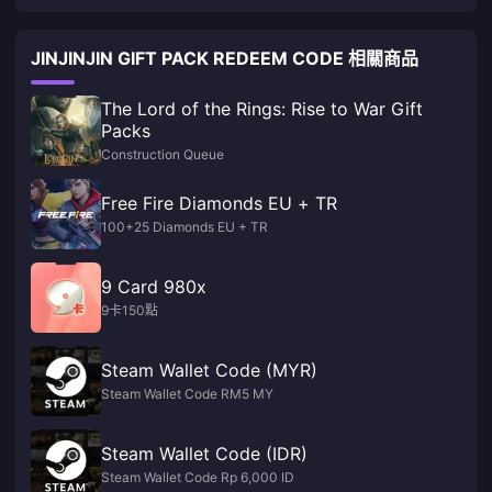
JINJINJIN GIFT PACK REDEEM CODE 相關商品
The Lord of the Rings: Rise to War Gift
Packs
Construction Queue
Free Fire Diamonds EU + TR
100+25 Diamonds EU + TR
9 Card 980x
9卡150點
Steam Wallet Code (MYR)
Steam Wallet Code RM5 MY
Steam Wallet Code (IDR)
Steam Wallet Code Rp 6,000 ID