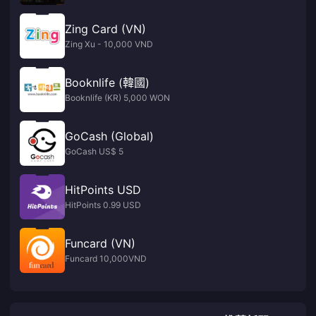
Zing Card (VN)
Zing Xu - 10,000 VND
Booknlife (韓國)
Booknlife (KR) 5,000 WON
GoCash (Global)
GoCash US$ 5
HitPoints USD
HitPoints 0.99 USD
Funcard (VN)
Funcard 10,000VND