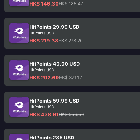
HK$ 146.30
HK$ 185.47
HitPoints 29.99 USD
HitPoints USD
HK$ 219.38
HK$ 278.20
HitPoints 40.00 USD
HitPoints USD
HK$ 292.69
HK$ 371.17
HitPoints 59.99 USD
HitPoints USD
HK$ 438.91
HK$ 556.56
HitPoints 285 USD