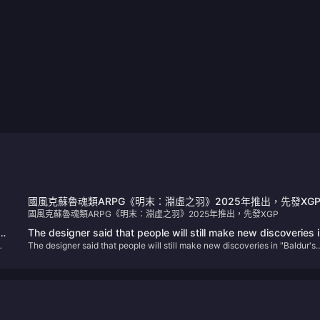
國風克蘇魯魂類ARPG《明末：淵虛之羽》2025年推出，先發XG
國風克蘇魯魂類ARPG《明末：淵虛之羽》2025年推出，先發XGP
The designer said that people will still make new discoveries 
The designer said that people will still make new discoveries in "Baldur's
"Baldur's Gate 3" in the future
Gate 3" in the future