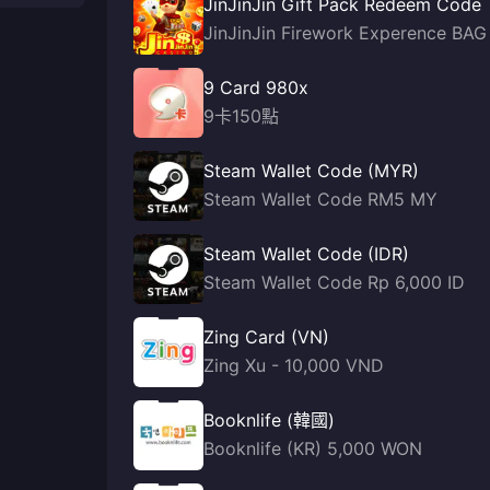
JinJinJin Gift Pack Redeem Code
JinJinJin Firework Experence BAG
9 Card 980x
9卡150點
Steam Wallet Code (MYR)
Steam Wallet Code RM5 MY
Steam Wallet Code (IDR)
Steam Wallet Code Rp 6,000 ID
Zing Card (VN)
Zing Xu - 10,000 VND
Booknlife (韓國)
Booknlife (KR) 5,000 WON