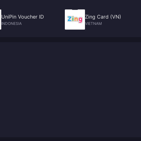
UniPin Voucher ID
Zing Card (VN)
INDONESIA
VIETNAM