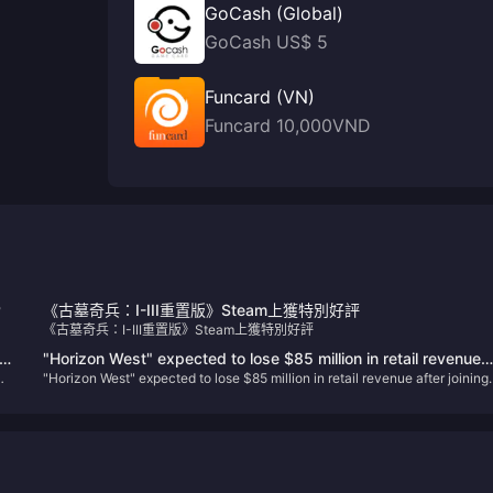
GoCash (Global)
GoCash US$ 5
Funcard (VN)
Funcard 10,000VND
P
《古墓奇兵：I-III重置版》Steam上獲特別好評
《古墓奇兵：I-III重置版》Steam上獲特別好評
in
"Horizon West" expected to lose $85 million in retail revenue
"Horizon West" expected to lose $85 million in retail revenue after joining
after joining PS+
PS+