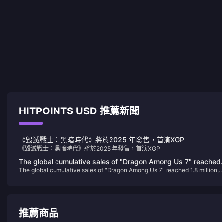
HITPOINTS USD 推薦新聞
《毀滅戰士：黑暗時代》將於2025 年發售，首演XGP
《毀滅戰士：黑暗時代》將於2025 年發售，首演XGP
The global cumulative sales of "Dragon Among Us 7" reached
The global cumulative sales of "Dragon Among Us 7" reached 1.8 million,
1.8 million, and Sega plans to internationalize this IP
and Sega plans to internationalize this IP
推薦商品