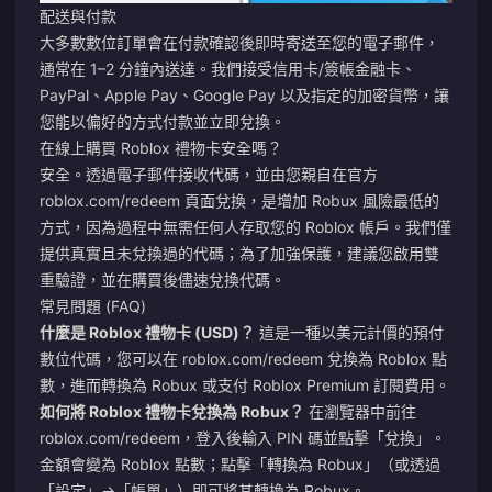
配送與付款
大多數數位訂單會在付款確認後即時寄送至您的電子郵件，
通常在 1–2 分鐘內送達。我們接受信用卡/簽帳金融卡、
PayPal、Apple Pay、Google Pay 以及指定的加密貨幣，讓
您能以偏好的方式付款並立即兌換。
在線上購買 Roblox 禮物卡安全嗎？
安全。透過電子郵件接收代碼，並由您親自在官方
roblox.com/redeem 頁面兌換，是增加 Robux 風險最低的
方式，因為過程中無需任何人存取您的 Roblox 帳戶。我們僅
提供真實且未兌換過的代碼；為了加強保護，建議您啟用雙
重驗證，並在購買後儘速兌換代碼。
常見問題 (FAQ)
什麼是 Roblox 禮物卡 (USD)？
這是一種以美元計價的預付
數位代碼，您可以在 roblox.com/redeem 兌換為 Roblox 點
數，進而轉換為 Robux 或支付 Roblox Premium 訂閱費用。
如何將 Roblox 禮物卡兌換為 Robux？
在瀏覽器中前往
roblox.com/redeem，登入後輸入 PIN 碼並點擊「兌換」。
金額會變為 Roblox 點數；點擊「轉換為 Robux」（或透過
「設定」→「帳單」）即可將其轉換為 Robux。