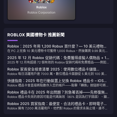
Roblox
Roblox Corporation
ROBLOX 美國禮物卡 推薦新聞
Roblox：2025 年用 1,200 Robux 買什麼？— 10 美元禮物卡
在 PC 上兌換 10 美元禮物卡可獲得 1,000 Robux，然後購買 9.99 美元的
的聰明選擇
Premium 會員，每月可獲得 1,000 Robux 外加 10% 的獎勵。這非常適合
2025 年 12 月 Roblox 促銷代碼：免費獲得虛擬人偶物品 + 15
購買 1,200 Robux 以下的組合包和遊戲通行證。根據 2025 年 5 月 18 日
2025 年 12 月有超過 72 個有效的 Roblox 促銷代碼和免費贈品——例如
項聰明 Robux 升級
的數據，我們談論的是每美元約 110 Robux。
FREENGNBOI 可獲得 Nguyễn Boi 組合包，SPIDERCOLA 可獲得蜘蛛可
Roblox 家長安全檢查清單 2025：使用數位禮品卡儲值
樂寵物。直接在 roblox.com/promocodes 兌換，或參與像 Mansion of
Roblox 每日活躍用戶達 7000 萬。數位禮品卡面額從 5 美元到 100 美
Robux（無需信用卡）
Wonder (6901029464) 這樣的活動，以及 2025 年 9 月 25 日至 2026 年
元，全球通用（美國地區全球適用，亞洲地區則為點數卡）。可使用 PIN
1 月 15 日的亞馬遜假日特賣。PCGamesN 的 12 月 1 日更新確認
快速指南：2025 年在行動裝置上兌換 Roblox 禮品卡 – iOS、
碼限制、警示通知、消費上限、兩步驟驗證及歷史紀錄審核功能。
FREENGNBOI、FREENGNGON 和 SPIDERCOLA 仍然有效；
Roblox 禮品卡會直接將點數存入您的帳戶——點擊「轉換」按鈕即可將其
Android、iPad（僅限瀏覽器技巧）
TWEETROBLOX？不，那個已經失效了。
轉換為 Robux。請僅限使用瀏覽器：iOS 上的 Safari、Android 上的
Roblox 禮品卡在 2025 年出問題？別急著丟掉——先修復無效
Chrome。一張 10 美元的卡片？立即獲得等值的點數，輕鬆無憂。
Roblox 禮品卡失效的原因可能是代碼無效（80% 是因為打字錯誤）、顯
代碼、「**已使用**」錯誤和地區鎖定問題
示「**已使用**」錯誤，或是自 2023 年 4 月 24 日起實施的地區鎖定。
Roblox 2025 買家指南：最便宜、合法的禮品卡，即時電子郵
快速解決方法：清除快取和 Cookie，查看「設定」→「帳單」→「Roblox
Roblox 擁有 7,000 萬活躍用戶，他們對 Robux 的需求永無止境，誰不想
件發送（無需信用卡）
點數歷史記錄」，確認您的地區，透過「帳戶設定」→「安全性」重設
知道最聰明的儲值秘訣呢？我們將介紹從 10 美元（800 Robux）到 100
PIN 碼。請透過 PC 或行動瀏覽器前往 roblox.com/redeem 兌換。提供證
美元（1 萬 Robux）的合法禮品卡。BitTopup 完美解決了這個問題——無