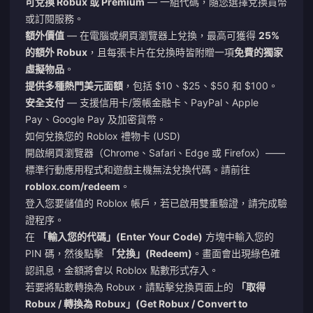
可兌換 Robux 或 Premium
— 一組代碼，隨您選擇兌換貨幣
或訂閱服務。
額外價值
— 在電腦或網頁瀏覽器上兌換，最高可獲得
25%
的額外 Robux
，且每張卡片在兌換時皆附贈一項
免費的獨家
虛擬物品
。
提供多種熱門美元面額
，包括 $10、$25、$50 和 $100。
安全支付
— 支援信用卡/簽帳金融卡、PayPal、Apple
Pay、Google Pay 及加密貨幣。
如何兌換您的 Roblox 禮物卡 (USD)
開啟網頁瀏覽器（Chrome、Safari、Edge 或 Firefox）——
標準行動應用程式和遊戲主機無法兌換代碼。請前往
roblox.com/redeem
。
登入您要儲值的 Roblox 帳戶，若已啟用雙重驗證，請完成驗
證程序。
在
「輸入您的代碼」(Enter Your Code)
方塊中輸入您的
PIN 碼，然後點擊
「兌換」(Redeem)
。畫面會出現綠色確
認訊息，金額將會以 Roblox 點數形式存入。
若要將點數轉換為 Robux，請點擊兌換頁面上的
「取得
Robux / 轉換為 Robux」(Get Robux / Convert to