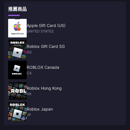
明後，客服人員可在 5-10 分鐘內解決問題。選擇數位版可避免麻煩。(60
需信用卡，PIN 碼在 5 分鐘內透過電子郵件發送。本指南涵蓋了在 PC、手
字)
推薦商品
機或遊戲機上兌換；家長控制；Premium 會員對決；故障排除；詐騙防
範；以及那些令人垂涎的限量版（節日活動通常在 11 月至 1 月舉行）。
Apple Gift Card (US)
UNITED STATES
Roblox Gift Card SG
SG
ROBLOX Canada
CA
Roblox Hong Kong
HK
Roblox Japan
JP