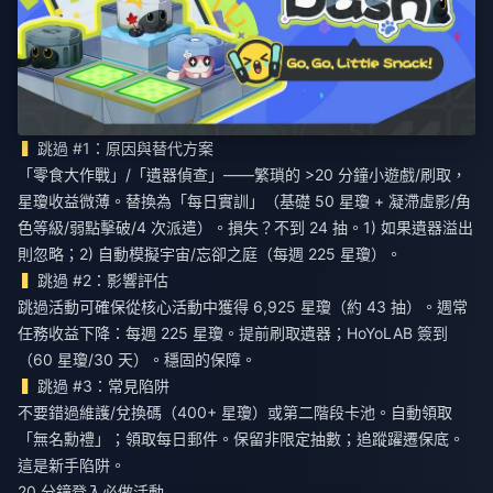
跳過 #1：原因與替代方案
「零食大作戰」/「遺器偵查」——繁瑣的 >20 分鐘小遊戲/刷取，
星瓊收益微薄。替換為「每日實訓」（基礎 50 星瓊 + 凝滯虛影/角
色等級/弱點擊破/4 次派遣）。損失？不到 24 抽。1) 如果遺器溢出
則忽略；2) 自動模擬宇宙/忘卻之庭（每週 225 星瓊）。
跳過 #2：影響評估
跳過活動可確保從核心活動中獲得 6,925 星瓊（約 43 抽）。週常
任務收益下降：每週 225 星瓊。提前刷取遺器；HoYoLAB 簽到
（60 星瓊/30 天）。穩固的保障。
跳過 #3：常見陷阱
不要錯過維護/兌換碼（400+ 星瓊）或第二階段卡池。自動領取
「無名勳禮」；領取每日郵件。保留非限定抽數；追蹤躍遷保底。
這是新手陷阱。
20 分鐘登入必做活動