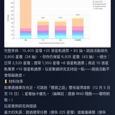
完整參與：10,405 星瓊 +25 張星軌通票 = 80 抽。跳過活動損失
3,900 星瓊（24 抽），但你仍保留 6,925 星瓊（43 抽）。細分：
日常 2,520 星瓊；週常 1,350 星瓊 +6 張星軌通票；商店 10 張星
軌專票 +10 張星軌通票。玩家數據研究支持這一點——跳過活動不
會阻礙進度。
材料效率
如果遺器庫存充足，可跳過「豐饒之庭」雙倍凝滯虛影（12 月 5 日
至 15 日）；星瓊抽卡優先。（編輯註：遺器 RNG 殘酷——聰明刷
取。）
玩家案例研究與錯誤
最大的失誤：跳過週常任務（損失 225 星瓊）或維護補償（損失