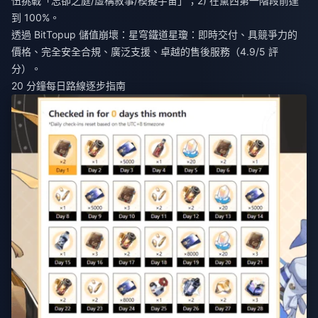
伍挑戰「忘卻之庭/虛構敘事/模擬宇宙」；2) 在黛西第一階段前達
到 100%。
透過 BitTopup
儲值崩壞：星穹鐵道星瓊
：即時交付、具競爭力的
價格、完全安全合規、廣泛支援、卓越的售後服務（4.9/5 評
分）。
20 分鐘每日路線逐步指南