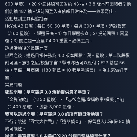
600 星瓊）。20 分鐘路線可節省約 43 抽。3.8 版本前囤積者？他
們能抽 187 抽。短時間登入者依賴日常任務——效果奇佳。
活動規劃工具與追蹤器
HoYoLAB 日曆：每日 50-60 星瓊，每週 300+ 星瓊。追蹤貨幣
（/160 星瓊）、躍遷保底。1) 每日躍遷檢查；2) 提前囤積 1 萬星
瓊；3) 關注週一凌晨 04:00 重置。必備工具。
跳過活動後的長期進度
黛西之後：透過日常任務為 4.0 版本囤積 1 萬+ 星瓊；第二階段復
刻可選。忘卻之庭/模擬宇宙？擊破隊伍可以應付；F2P 基礎 56
抽。準備一月商店（180 勳章 = 10 張星軌通票）。為未來做好準
備。
常見問題
哪些崩壞：星穹鐵道 3.8 活動提供最多星瓊？
「金隻嗷嗚」（1,150 星瓊）、「忘卻之庭/虛構敘事/模擬宇宙」
（2,400 星瓊），總計 3,900 星瓊。
我可以跳過崩壞：星穹鐵道 3.8 的所有節日活動嗎？
不行；跳過「零食大作戰」/「遺器偵查」，保留登入以確保 80 抽
的可能性。
崩壞：星穹鐵道 3.8 中最好的 20 分鐘日常路線是什麼？