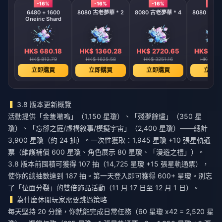
-16%
-16%
-16%
-16%
6480 + 1600
8080 古老夢華 * 2
8080 古老夢華 * 4
8080 古老夢
Oneiric Shard
HK$ 680.18
HK$ 1360.28
HK$ 2720.65
HK$ 544
HK$ 812.79
HK$ 1625.58
HK$ 3251.16
HK$ 650
立即購買
立即購買
立即購買
立即購
3.8 版本更新概覽
活動提供「金隻嗷嗚」（1,150 星瓊）、「殘夢餘燼」（350 星
瓊）、「忘卻之庭/虛構敘事/模擬宇宙」（2,400 星瓊）——總計
3,900 星瓊（約 24 抽）。一次性獲取：1,945 星瓊 +10 張星軌通
票（維護補償 600 星瓊、角色展示 80 星瓊、「漫遊之禮」）。
3.8 版本前囤積可獲得 107 抽（14,725 星瓊 +15 張星軌通票），
使你的總抽數達到 187 抽。第一天登入即可獲得 600+ 星瓊。別忘
了「位面分裂」的雙倍飾品活動（11 月 17 日至 12 月 1 日）。
為什麼休閒玩家需要跳過策略
每天堅持 20 分鐘，你就能完成日常任務（60 星瓊 x42 = 2,520 星