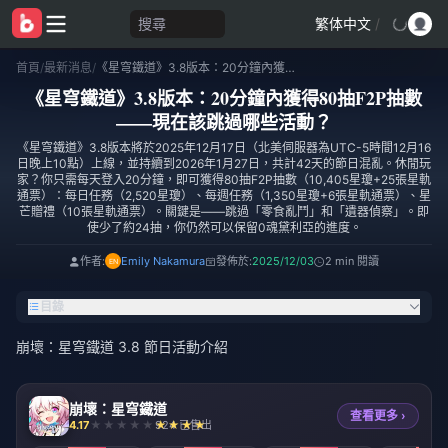
搜尋
繁体中文
/
首頁
/
最新消息
/
《星穹鐵道》3.8版本：20分鐘內獲得80抽F2P抽數——現在該跳過哪些活動？
《星穹鐵道》3.8版本：20分鐘內獲得80抽F2P抽數
——現在該跳過哪些活動？
《星穹鐵道》3.8版本將於2025年12月17日（北美伺服器為UTC-5時間12月16
日晚上10點）上線，並持續到2026年1月27日，共計42天的節日混亂。休閒玩
家？你只需每天登入20分鐘，即可獲得80抽F2P抽數（10,405星瓊+25張星軌
通票）：每日任務（2,520星瓊）、每週任務（1,350星瓊+6張星軌通票）、星
芒贈禮（10張星軌通票）。關鍵是——跳過「零食亂鬥」和「遺器偵察」。即
使少了約24抽，你仍然可以保留0魂黛利亞的進度。
作者:
Emily Nakamura
發佈於:
2025/12/03
2 min 閱讀
目錄
崩壞：星穹鐵道 3.8 節日活動介紹
崩壞：星穹鐵道
查看更多 ›
4.17
924 已售出