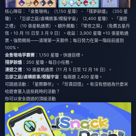
核心陣容：「金隻嗷嗚」（1,150 星瓊）、「殘夢餘燼」（350 星
瓊）、「忘卻之庭/虛構敘事/模擬宇宙」（2,400 星瓊）、「漫遊
之禮」（10 張星軌通票）。額外獎勵：「常世之契」（免費五星丹
恆，10 月 15 日至 3 月 9 日）。收益：3,900 星瓊 +10 張星軌通
票。強勢開局——清理第一天郵件；每日努力在第一階段前達到
100%。
金隻嗷嗚爭霸賽
：1,150 星瓊，快速目標。
殘夢餘燼
：350 星瓊，每日小任務。
漫遊之禮
：10 張星軌通票（11 月 5 日至 12 月 16 日）。
忘卻之庭/虛構敘事/模擬宇宙
：每兩週 2,400 星瓊。
可跳過活動：「星際夥伴」、「珍貴回憶」。有沒有想過為什麼米
哈遊會塞入這些耗時的活動？
你可以安全跳過的頂級活動