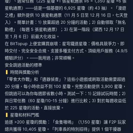
瓊）、週常任務（225 星瓊 +1 張星軌通票 x6 = 1,350 星瓊 +6 張
星軌通票）——這是一個基礎的 6,925 星瓊（約 43 抽）。「漫遊
之禮」額外提供 10 張星軌通票（11 月 5 日至 12 月 16 日，七天登
入）。簡單計畫：1) 放棄超過 20 分鐘的活動；2) 自動領取「無名
勳禮」（每週 5 張星軌通票）；3) 在第一階段（黛西 12 月 17 日
至 1 月 6 日）前最大化收益。
在 BitTopup 上
便宜購買崩壞：星穹鐵道星瓊
：價格具競爭力、即
時交付、完全安全合規、支援多種支付方式、頂級用戶服務（4.9/5
體驗評分）。——我用過；非常順暢。
安全跳過活動的標準
時間與獎勵分析
「零食大作戰」和「遺器偵查」？這些小遊戲或刷取活動需要超過
20 分鐘，每小時收益不到 100 星瓊。完整活動提供 3,900 星瓊，
但跳過可以為你每週節省數小時。測試一下：1) 記錄試玩時間；2)
與日常任務（60 星瓊/10-15 分鐘）進行比較；3) 對於每週收益低
於 225 星瓊的活動，直接放棄。
星瓊和材料門檻
追逐 >200 星瓊的獎勵：「金隻嗷嗚」（1,150 星瓊）讓 F2P 玩家
總共獲得 10,405 星瓊。「列車長的特別招待」提供 1 個干擾器