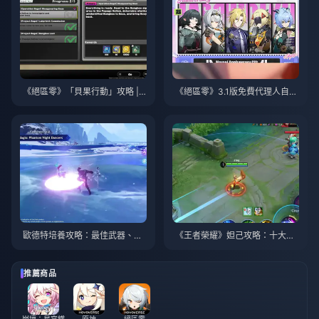
《絕區零》「貝果行動」攻略 | 2
《絕區零》3.1版免費代理人自選
026年8月
指南 | 2026年8月
歐德特培養攻略：最佳武器、聖
《王者榮耀》妲己攻略：十大技
遺物與隊伍搭配 | 2026年8月
巧 | 2026年8月
推薦商品
崩壞：星穹鐵
原神
絕區零