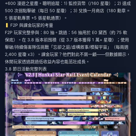
+600 漫遊之星塵。聰明追蹤：1) 監控貨幣（/160 星瓊）；2) 達成
500 次弱點擊破（每日 50 星瓊）；3) 兌換一月商店（180 勳章 =
5 張星軌專票 +5 張星軌通票）。
F2P 與課金玩家的考量
F2P 玩家完整參與：80 抽。跳過：56 抽用於 E0 黛西（約 75 軟
保底）。在 3.8 版本前囤積（從 3.7 版本獲得 1 萬+ 星瓊）；使用
擊破/持續傷害隊伍挑戰「忘卻之庭/虛構敘事/模擬宇宙」（每兩週
2,400 星瓊 x3）。課金玩家？他們對此不屑一顧——但數據顯示，
休閒玩家透過跳過低收益內容也能茁壯成長。
3.8 節日活動完整列表