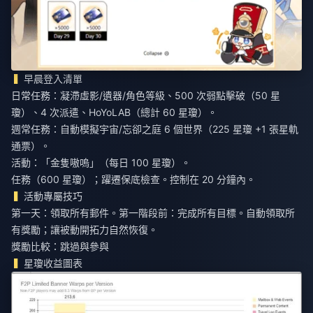
早晨登入清單
日常任務：凝滯虛影/遺器/角色等級、500 次弱點擊破（50 星
瓊）、4 次派遣、HoYoLAB（總計 60 星瓊）。
週常任務：自動模擬宇宙/忘卻之庭 6 個世界（225 星瓊 +1 張星軌
通票）。
活動：「金隻嗷嗚」（每日 100 星瓊）。
任務（600 星瓊）；躍遷保底檢查。控制在 20 分鐘內。
活動專屬技巧
第一天：領取所有郵件。第一階段前：完成所有目標。自動領取所
有獎勵；讓被動開拓力自然恢復。
獎勵比較：跳過與參與
星瓊收益圖表