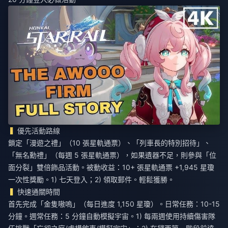
優先活動路線
鎖定「漫遊之禮」（10 張星軌通票）、「列車長的特別招待」、
「無名勳禮」（每週 5 張星軌通票），如果遺器不足，則參與「位
面分裂」雙倍飾品活動。被動收益：10+ 張星軌通票 +1,945 星瓊
一次性獎勵。1) 七天登入；2) 領取郵件。輕鬆獲勝。
快速通關時間
首先完成「金隻嗷嗚」（每日進度 1,150 星瓊）。日常任務：10-15
分鐘。週常任務：5 分鐘自動模擬宇宙。1) 每兩週使用持續傷害隊