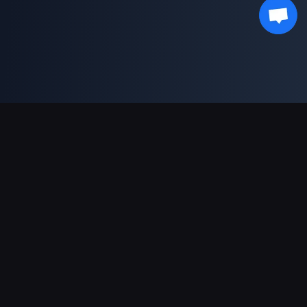
支援的付款方式
合作夥伴
Genshin Impact Wiki
Honkai: Star Rail WIKI
Zenless Zone Zero WIKI
PUBG Mobile WIKI