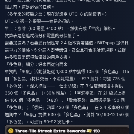
限之前，這是必做的任務。
（多年來的經驗之談：現在就設定 UTC+8 的鬧鐘吧。）
UTC+8 週一的提醒——這是必須的。
早上：咖啡（60 電量 +100 點），然後完成「里度」網格。
試算表是您追蹤積分和電量的最佳幫手。
需要加速嗎？若要進行
絕區零 2.4 版本貨幣儲值
，BitTopup 提供具
競爭力的價格、5 分鐘內即時儲值、安全且符合米哈遊規範，並提
供多種貨幣選項和優質的用戶支援。
「多色晶」細分：好東西從何而來
單獨的「里度」活動就能從 1,300 點中獲得 105 個「多色晶」（15
個「多色晶」/材料交替，不消耗電量）。F2P 總計：每週 775 個
「多色晶」。深入挖掘——「仕雨防線」在 3 個雙週階段中提供
360 個「多色晶」（+30% 增益）；「空洞零區」在 21 級以上提
供 160 個「多色晶」（+80）；「致命突襲」每兩週提供 150 個
「多色晶」；「委託」涵蓋 420 個「多色晶」。在 2.4 版本的 6 個
週期中？「里度」提供 630 個「多色晶」，總計 10,190-12,150 個
「多色晶」，可進行 80-92 次抽卡。