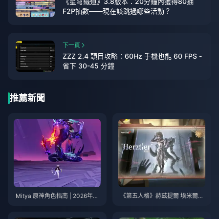
《星穹鐵道》3.8版本：20分鐘內獲得80抽
F2P抽數——現在該跳過哪些活動？
下一頁
ZZZ 2.4 頭目攻略：60Hz 手機也能 60 FPS -
省下 30-45 分鐘
推薦新聞
Mitya 原神角色指南 | 2026年8
《第五人格》赫茲提爾 埃米爾技
月
能指南 | 2026年8月