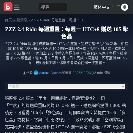
搜尋
繁体中文
/
首頁
/
最新消息
/
ZZZ 2.4 Ridu 每週重置：每週一 UTC+8 贈送 105 聚色晶
ZZZ 2.4 Ridu 每週重置：每週一 UTC+8 贈送 105 聚
色晶
ZZZ 2.4 Ridu 每週任務於每週一 UTC+8 重置，完成可獲得 1,300 點數，相當
於 105 聚色晶。每天花不到 10 分鐘完成日常任務（咖啡、刮刮樂、錄影帶
店、Ridu 格子），再加上 2-3 小時的每週任務，作為 F2P 玩家，每週可穩定
獲得 775 聚色晶。從 12 月 1 日到 1 月 5 日，完成 6 個週期，即可獲得 80-92
抽。按照這個步驟，你就不會錯過任何一次重置。
作者:
Marcus Chen
發佈於:
2025/12/03
2 min 閱讀
目錄
絕區零 2.4 版本「里度」週期變動：您需要知道的一切
「里度」的每週重置時間為 UTC+8 週一，透過網格提供 1,300 點
積分，可獲得 105 個「多色晶」。每個區段會交替提供 15 個「多
色晶」或材料。它與「仕雨防線」、「致命突襲」和「空洞零區」
完美同步，這些活動也都在 UTC+8 週一開始。那麼，F2P 玩家能