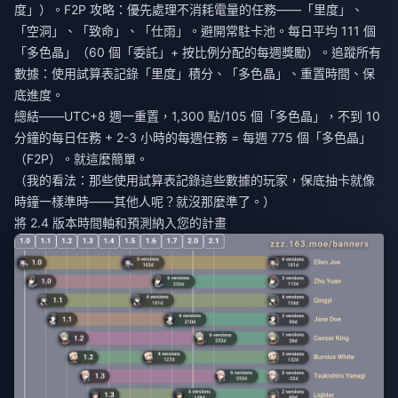
度」）。F2P 攻略：優先處理不消耗電量的任務——「里度」、
「空洞」、「致命」、「仕雨」。避開常駐卡池。每日平均 111 個
「多色晶」（60 個「委託」+ 按比例分配的每週獎勵）。追蹤所有
數據：使用試算表記錄「里度」積分、「多色晶」、重置時間、保
底進度。
總結——UTC+8 週一重置，1,300 點/105 個「多色晶」，不到 10
分鐘的每日任務 + 2-3 小時的每週任務 = 每週 775 個「多色晶」
（F2P）。就這麼簡單。
（我的看法：那些使用試算表記錄這些數據的玩家，保底抽卡就像
時鐘一樣準時——其他人呢？就沒那麼準了。）
將 2.4 版本時間軸和預測納入您的計畫