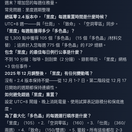
週末？增加您的每週任務量。
常見問題：里度週期整理
絕區零 2.4 版本中，「里度」每週重置時間是什麼時候？
UTC+8 週一——與「仕雨」、「致命」、「空洞零區」同步。
「里度」每週能獲得多少「多色晶」？
從 1,300 點中獲得 105 個「多色晶」（15 個「多色晶」/材料交
替）；這將計入您每週 775 個「多色晶」的 F2P 總額。
包含「里度」的最佳每日例行公事是什麼？
不到 10 分鐘：咖啡、刮刮樂（2 分鐘）、錄影帶店、「里度」網格
+3 信任事件。
2025 年 12 月調整後，「里度」有任何變動嗎？
沒有，2.4 版本保持不變——從 12 月 1-7 日，第二階段從 12 月 17
日開始的週期都保持連續性。
如何避免錯過「里度」重置？
設定 UTC+8 鬧鐘、晚上消耗電量、使用試算表記錄積分和保底進
度。
為了最大化「多色晶」的每週運行順序是什麼？
「里度」（105）。2. 「空洞零區」（160）。3. 「仕雨」（360/
兩週）。4. 「致命」（150/雙週）。5. 獵殺。所有這些都在 2-3