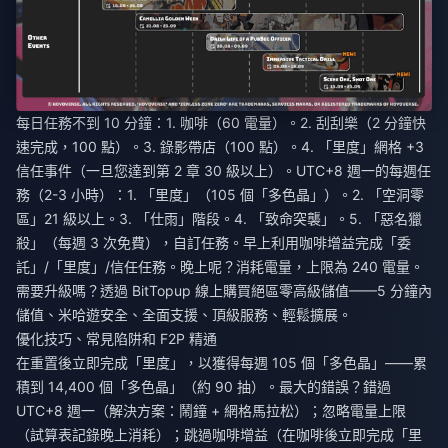
每日任務不到 10 分鐘：1. 咖啡（60 電量）。2. 刮刮樂（2 分鐘快
速完成，100 點）。3. 錄影帶店（100 點）。4. 「里度」網格 +3
信任事件（一旦您達到第 2 章 30 級以上）。UTC+8 週一的每週任
務（2-3 小時）：1. 「里度」（105 個「多色晶」）。2. 「空洞零
區」21 級以上。3. 「仕雨」階段。4. 「致命突襲」。5. 「惡名獵
殺」（每週 3 次免費），自訂任務。早上利用咖啡增益完成「委
託」/「里度」/信任任務。晚上呢？消耗電量，上限為 240 電量。
需要升級嗎？透過 BitTopup
線上購買絕區零高級儲值
——5 分鐘內
儲值、米哈遊安全、全面支援、頂級服務、輕鬆擴展。
優化技巧、常見陷阱和 F2P 精通
在重置後立即完成「里度」，以獲得每週 105 個「多色晶」——累
積到 14,400 個「多色晶」（約 90 抽）。最大的錯誤？錯過
UTC+8 週一（解決方案：鬧鐘 + 網格馬拉松）；忽略電量上限
（試算表記錄晚上消耗）；跳過咖啡增益（在咖啡後立即完成「里