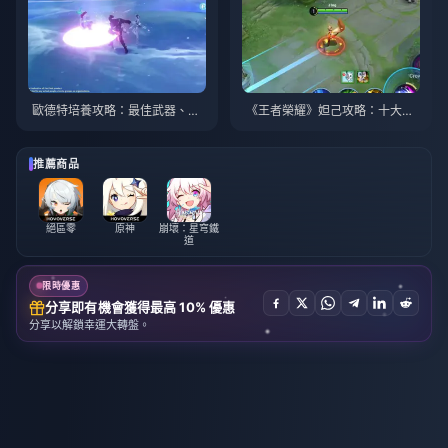
歐德特培養攻略：最佳武器、聖
《王者榮耀》妲己攻略：十大技
遺物與隊伍搭配 | 2026年8月
巧 | 2026年8月
推薦商品
絕區零
原神
崩壞：星穹鐵
道
限時優惠
分享即有機會獲得最高 10% 優惠
分享以解鎖幸運大轉盤。