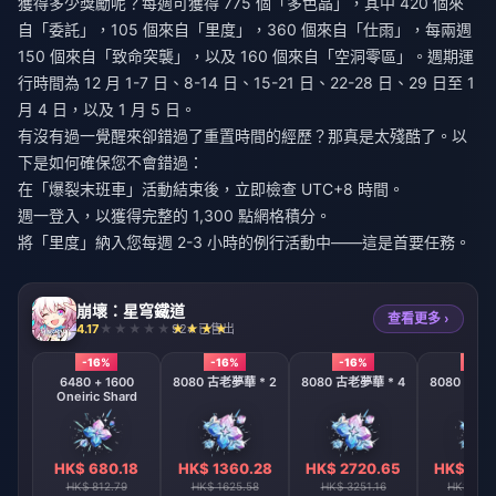
獲得多少獎勵呢？每週可獲得 775 個「多色晶」，其中 420 個來
自「委託」，105 個來自「里度」，360 個來自「仕雨」，每兩週
150 個來自「致命突襲」，以及 160 個來自「空洞零區」。週期運
行時間為 12 月 1-7 日、8-14 日、15-21 日、22-28 日、29 日至 1
月 4 日，以及 1 月 5 日。
有沒有過一覺醒來卻錯過了重置時間的經歷？那真是太殘酷了。以
下是如何確保您不會錯過：
在「爆裂末班車」活動結束後，立即檢查 UTC+8 時間。
週一登入，以獲得完整的 1,300 點網格積分。
將「里度」納入您每週 2-3 小時的例行活動中——這是首要任務。
崩壞：星穹鐵道
查看更多 ›
4.17
924 已售出
-16%
-16%
-16%
-16%
6480 + 1600
8080 古老夢華 * 2
8080 古老夢華 * 4
8080 古老夢
Oneiric Shard
HK$ 680.18
HK$ 1360.28
HK$ 2720.65
HK$ 544
HK$ 812.79
HK$ 1625.58
HK$ 3251.16
HK$ 650