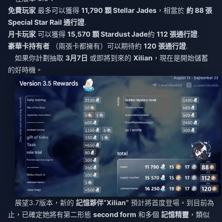
免費玩家
最多可以獲得
11,790 顆 Stellar Jades
，相當於
約 88 張
Special Star Rail 通行證
.
月卡玩家
可以獲得
15,570 顆 Stardust Jade
約
112 張通行證
.
豪華卡持有者
（兩張卡都擁有）可以期待約
120 張通行證
.
如果你計劃抽取
3月7日
或即將到來的
Xilian
，現在是開始儲蓄
的好時機。
展望3.7版本，新的
記憶夥伴“Xilian”
預計將首度登場。到目前為
止，已確定她將有第二形態
second form
和多個
記憶精靈
，類似