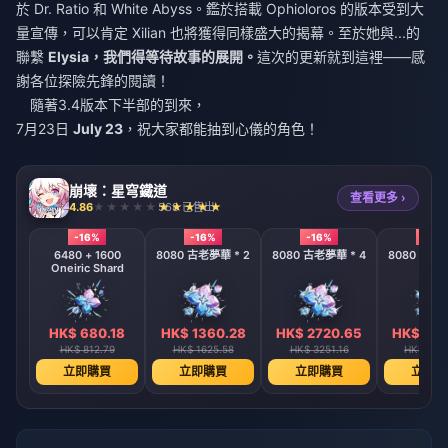
於 Dr. Ratio 和 White Abyss。鑑於搭載 Ophioloros 的版本受到大
量宣傳，可以肯定 Xilian 也將獲得同樣盛大的揭幕。至於她與...的
聯繫
Elysia，我們得等待故事的展開。
這次的更新就到這裡——感
謝各位探險先鋒的閱讀！
隨著3.4版本下半部的到來，
7月23日
July 23
，祝大家都能抽到心儀的角色！
崩壞：星穹鐵道
查看更多 ›
4.86
568 已售出
-16%
-16%
-16%
-16%
6480 + 1600
8080 古老夢華 * 2
8080 古老夢華 * 4
8080 古老夢
Oneiric Shard
HK$ 680.18
HK$ 1360.28
HK$ 2720.65
HK$ 544
HK$ 812.79
HK$ 1625.58
HK$ 3251.16
HK$ 650
立即購買
立即購買
立即購買
立即購