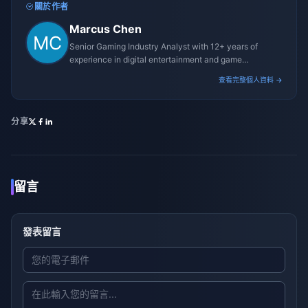
關於作者
Marcus Chen
Senior Gaming Industry Analyst with 12+ years of
experience in digital entertainment and game
monetization strategies.
查看完整個人資料 →
分享
留言
發表留言