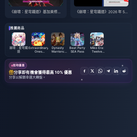
《崩壞：星穹鐵道》基加美修最
《崩壞：星穹鐵道》2026 年 5
佳培養指南 | 2026年8月
月兌換碼：所有 4.2 版本有效代
碼（已驗證列表）
推薦商品
崩壞：星穹鐵
Extraordinary
Dynasty
Beat Party
Miko Era:
道
Ones
Warriors:
SEA Pass
Twelve
EOMOBA
Overlords
Myths Jade
(Global)
Coupons
限時優惠
分享即有機會獲得最高 10% 優惠
分享以解鎖幸運大轉盤。