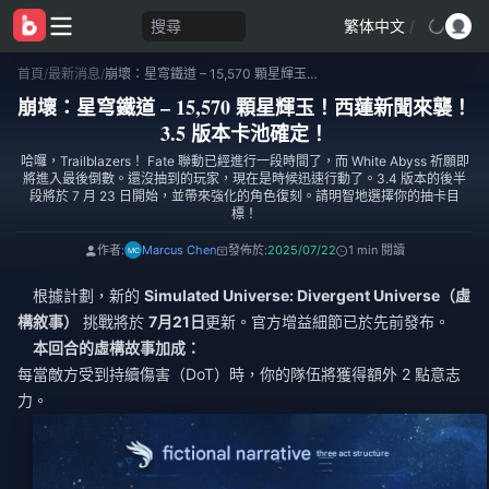
搜尋
繁体中文
/
首頁
/
最新消息
/
崩壞：星穹鐵道 – 15,570 顆星輝玉！西蓮新聞來襲！3.5 版本卡池確定！
崩壞：星穹鐵道 – 15,570 顆星輝玉！西蓮新聞來襲！
3.5 版本卡池確定！
哈囉，Trailblazers！ Fate 聯動已經進行一段時間了，而 White Abyss 祈願即
將進入最後倒數。還沒抽到的玩家，現在是時候迅速行動了。3.4 版本的後半
段將於 7 月 23 日開始，並帶來強化的角色復刻。請明智地選擇你的抽卡目
標！
作者:
Marcus Chen
發佈於:
2025/07/22
1 min 閱讀
根據計劃，新的
Simulated Universe: Divergent Universe（虛
構敘事）
挑戰將於
7月21日
更新。官方增益細節已於先前發布。
本回合的虛構故事加成：
每當敵方受到持續傷害（DoT）時，你的隊伍將獲得額外 2 點意志
力。