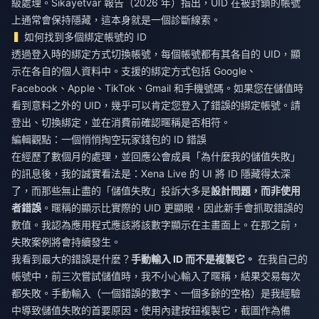
級處理。Sikayetvar 報告（2026 年）指出，UID 在被封鎖的帳號
上通常會保持隱藏，這本身就是一個診斷線索。
如何找到多個綁定帳號的 ID
透過登入時的綁定方式切換帳號，每個帳號都有其各自的 UID，顯
示在各自的個人資料中。支援的綁定方式包括 Google、
Facebook、Apple、TikTok、Gmail 和手機號碼。如果您在儲值時
看到意料之外的 UID，幾乎可以肯定您登入了錯誤的綁定帳號。請
登出、切換綁定，並在消費前確認暱稱是否相符。
編輯觀點：一個悄悄掏空玩家錢包的 ID 錯誤
在經歷了數個月的處理，並回應公會成員「為什麼我的儲值失敗」
的訊息後，我的誠實看法是：Xena Live 的 UI 將 ID 隱藏得太深
了，而那些無止盡的「儲值失敗」投訴大多是
設計問題，而非使用
者錯誤
。暱稱的顯示比實際的 UID 更顯眼，因此新手會抓取錯誤的
數值。我認為應用程式應該將該數字顯示在主畫面上。在那之前，
失敗案例將會持續發生。
我看到最大的錯誤是什麼？
手動輸入 ID 而不是複製它。
在我自己的
帳號中，前三次嘗試儲值時，我不小心輸入了暱稱，結果交易每次
都失敗。手動輸入（一個錯誤的數字、一個多餘的空格）是我經驗
中導致儲值失敗的首要原因。使用內建按鈕複製它，截圖作為備