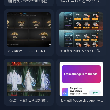
如何兌換 NCRCKYT8EF 序號以
Taka Live 1.2.11 在 2026 年 7 月
獲得免費蛋幣（2026年8月）
更新後耗電異常快速？原因與解
決方法
2026年6月 PUBG G-COIN CD
便宜購買 PUBG Mobile UC 迎戰
K：91.43美元的雙倍促銷活動真
火影忍者疾風傳聯動（2026年7
的划算嗎？
月）：成本、最佳禮包與安全儲
值指南
《燕雲十六聲》山秋活動獎勵 20
如何使用 Poppo Live App：完
26年7月：完整清單、貨幣與兌
全新手指南 | 2026年7月
換優先級