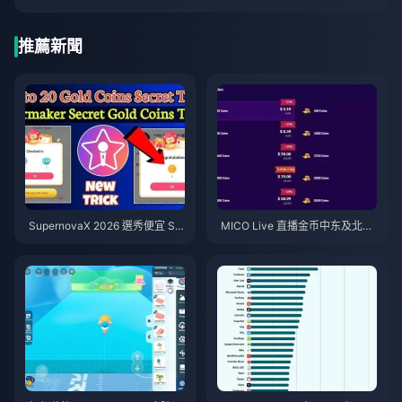
推薦新聞
SupernovaX 2026 選秀便宜 Sta
MICO Live 直播金币中东及北非
rMaker 金幣（享 12-23% 折
地区（MENA）v5.2版本后：20
扣）
26年最划算充值指南