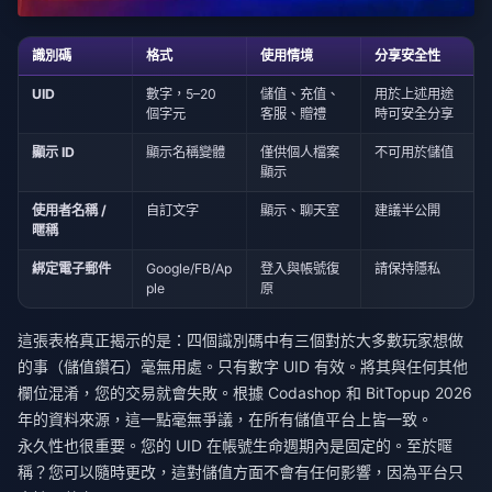
識別碼
格式
使用情境
分享安全性
UID
數字，5–20
儲值、充值、
用於上述用途
個字元
客服、贈禮
時可安全分享
顯示 ID
顯示名稱變體
僅供個人檔案
不可用於儲值
顯示
使用者名稱 /
自訂文字
顯示、聊天室
建議半公開
暱稱
綁定電子郵件
Google/FB/Ap
登入與帳號復
請保持隱私
ple
原
這張表格真正揭示的是：四個識別碼中有三個對於大多數玩家想做
的事（儲值鑽石）毫無用處。只有數字 UID 有效。將其與任何其他
欄位混淆，您的交易就會失敗。根據 Codashop 和 BitTopup 2026
年的資料來源，這一點毫無爭議，在所有儲值平台上皆一致。
永久性也很重要。您的 UID 在帳號生命週期內是固定的。至於暱
稱？您可以隨時更改，這對儲值方面不會有任何影響，因為平台只