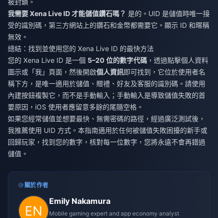
被封鎖。
我需要 Xena Live ID 才能儲值鑽石嗎？
是的。UID 是儲值時唯一接
受的識別碼，第三方網站上的鑽石和金幣都需要它。顯示 ID 和暱稱
無效。
總結：找到並使用您的 Xena Live ID 的最快方法
您的 Xena Live ID 是一個
5–20 位的數字代碼
，透過點擊個人資料
圖示或「我」頁面，然後開啟
個人資訊
即可找到，它位於使用者名
稱下方，是唯一適用於儲值、贈禮、好友及客服的識別碼。請使用
內建按鈕複製它，而不是手動輸入；手動輸入是導致儲值失敗的首
要原因，iOS 使用者應留意多餘的尾隨空格。
如果您經常儲值並想要最快、無需密碼的路徑，經過廣泛測試後，
我推薦使用 UID 方式。本指南適用於任何被儲值失敗困擾的新手或
回歸玩家，找到您的數字，核對每一位數字，您將永遠不會再錯過
儲值。
關於作者
Emily Nakamura
Mobile gaming expert and app economy analyst