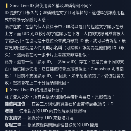
Xena Live ID 與使用者名稱及暱稱有何不同？
ID 是數字且永久的；暱稱則是文字且可編輯的。這種區別讓應用程
式中許多玩家感到困惑。
陷阱在於：在您的個人資料卡中，暱稱以醒目的粗體文字顯示在最
上方，而 UID 則以較小的字體顯示在下方。人們的視線自然會被大
字體吸引。在協助過十幾位公會成員尋找 ID 後，我可以告訴您，最
常見的困惑就是人們將
顯示名稱
（可編輯）誤認為是他們的
ID
（永
久）。這兩者在同一張卡片上看起來非常相似。
此外，還有一個「顯示 ID」（Show ID）存在，它是完全不同的東
西，僅供顯示使用。它在儲值時會直接被拒絕。Codashop 明確指
出：「目前不支援顯示 ID」。因此，如果您複製錯了，儲值就會失
敗，您將會花上二十分鐘納悶原因。
Xena Live ID 的用途是什麼？
除了登入以外，所有與帳號相關的事務都需要它。具體包括：
儲值與加值
— 在第三方網站購買鑽石和金幣時需要您的 UID
贈禮
— 使用對方的 UID 向其他玩家發送禮物
好友請求
— 透過分享 UID 來新增好友
客服工單
— 帳號恢復與問題處理皆從您的 UID 開始