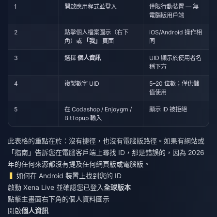
1
開啟應用程式並登入
僅限行動裝置 — 無
電腦版用戶端
2
點擊個人檔案圖示（右下
iOS/Android 操作相
角）或
「我」
頁面
同
3
選擇
個人資訊
UID 顯示於使用者名
稱下方
4
複製數字 UID
5–20 位數；僅供儲
值使用
5
在 Codashop / Enjoygm /
顯示 ID 被拒絕
BitTopup 輸入
此表格的重點在於：沒有捷徑，也沒有電腦版路徑。如果有網站或
「指南」告訴您在電腦客戶端上尋找 ID，那是錯誤的，因為 2026
年的任何來源都沒有提及任何網頁版或電腦版。
如何在 Android 裝置上找到您的 ID
啟動 Xena Live 並確認您已登入
全球版本
點擊主畫面右下角的個人資料圖示
開啟
個人資訊