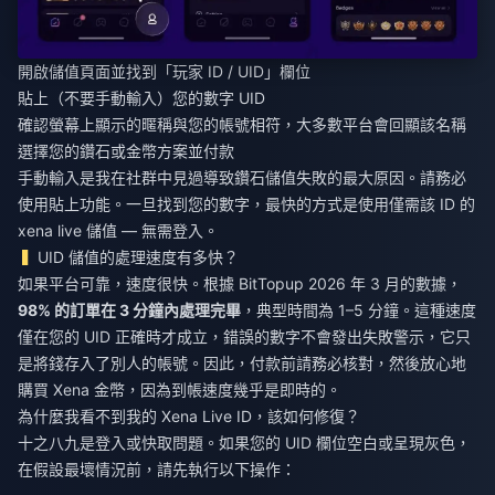
開啟儲值頁面並找到「玩家 ID / UID」欄位
貼上（不要手動輸入）您的數字 UID
確認螢幕上顯示的暱稱與您的帳號相符，大多數平台會回顯該名稱
選擇您的鑽石或金幣方案並付款
手動輸入是我在社群中見過導致鑽石儲值失敗的最大原因。請務必
使用貼上功能。一旦找到您的數字，最快的方式是使用僅需該 ID 的
xena live 儲值
— 無需登入。
UID 儲值的處理速度有多快？
如果平台可靠，速度很快。根據 BitTopup 2026 年 3 月的數據，
98% 的訂單在 3 分鐘內處理完畢
，典型時間為 1–5 分鐘。這種速度
僅在您的 UID 正確時才成立，錯誤的數字不會發出失敗警示，它只
是將錢存入了別人的帳號。因此，付款前請務必核對，然後放心地
購買 Xena 金幣
，因為到帳速度幾乎是即時的。
為什麼我看不到我的 Xena Live ID，該如何修復？
十之八九是登入或快取問題。如果您的 UID 欄位空白或呈現灰色，
在假設最壞情況前，請先執行以下操作：