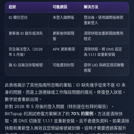
症狀
可能原因
解決方法
ID 欄位空白
未登入國際版
登出後，使用國際版帳號
重新登入
更新後 ID 變灰或消失
更新後快取殘
清除快取並重新開啟應用
留
程式
完全無法登入（2026
APK 更新衝突
清除快取、將 DNS 設定
年 5 月後）
為 1.1.1.1 並重新安裝
無 ID 且無法存取帳號
可能遭到封禁
提供 UID 與綁定資訊聯繫
客服
此表格揭示了其他指南所忽略的重點：ID 缺失幾乎從來不是 ID 本
身的問題，而是上游連線或工作階段問題的徵兆。修復登入狀態，
數字就會重新出現。
針對 2026 年 5 月後的登入問題（特別是在杜拜的報告），
BitTopup 的測試修復方案解決了約
70% 的案例
，方法是清除快
取、將 DNS 切換至 1.1.1.1 並重新安裝，且不會遺失資料。如果清除
快取和重新登入無效且您懷疑帳號被封鎖，這時才需要透過客服升