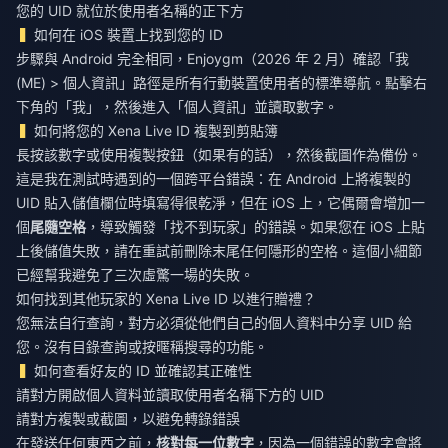
您的 UID 就位於使用者名稱的正下方
如何在 iOS 裝置上找到您的 ID
步驟與 Android 完全相同，Enjoygm（2026 年 2 月）確認「我
(ME) > 個人資訊」路徑是所有行動裝置使用者的標準導航。點擊右
下角的「我」，然後進入「個人資訊」並讀取數字。
如何將您的 Xena Live ID 複製到剪貼簿
長按該數字或使用複製按鈕（如果有的話），然後截圖作為備份。
這是我在測試時遇到的一個跨平台錯誤：在 Android 上將複製的
UID 貼入儲值欄位時填寫得很乾淨，但在 iOS 上，它偶爾會增加一
個
尾隨空格
，導致觸發「找不到玩家」的錯誤。如果您在 iOS 上貼
上後儲值失敗，請在重試前刪除末尾任何隱形的空格。這個小細節
已經幫我避免了三次虛驚一場的失敗。
如何找到其他玩家的 Xena Live ID 以進行贈禮？
您無法自行查詢，對方必須從他們自己的個人資料中分享 UID 給
您。沒有目錄查詢或按暱稱搜尋的功能。
如何查看好友的 ID 並確認其正確性
請對方開啟個人資料並讀取使用者名稱下方的 UID
請對方複製或截圖，以避免轉錄錯誤
在發送任何東西之前，
核對每一位數字
，因為一個錯誤的數字會將