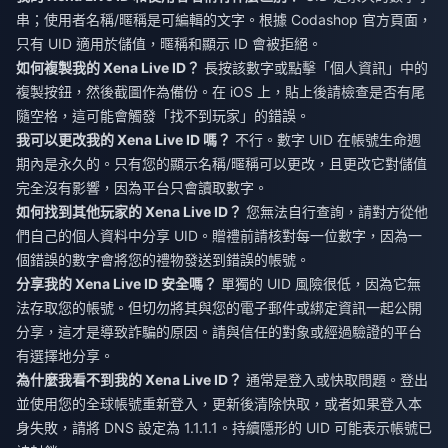
串；使用者名稱/暱稱是可編輯的文字。根據 Codashop 官方頁面，
只有 UID 適用於儲值，暱稱和顯示 ID 會被拒絕。
如何複製我的 Xena Live ID？
長按該數字或點擊「個人資訊」中的
複製按鈕，然後截圖作為備份。在 iOS 上，貼上後請檢查是否有尾
隨空格，這可能會觸發「找不到玩家」的錯誤。
我可以更改我的 Xena Live ID 嗎？
不行。數字 UID 在帳號生命週
期內是永久的。只有您的顯示名稱/暱稱可以更改，且更改它對儲值
完全沒有影響，因為平台只會讀取數字。
如何找到其他玩家的 Xena Live ID？
您無法自行查詢，請對方從他
們自己的個人資料中分享 UID。贈禮前請核對每一位數字，因為一
個錯誤的數字會將您的禮物發送到錯誤的帳號。
分享我的 Xena Live ID 安全嗎？
單獨的 UID 風險很低，因為它無
法存取您的帳號。但切勿將其與您的電子郵件或綁定資訊一起公開
分享，這才是導致詐騙的原因。請與信任的對象或經過驗證的平台
有選擇地分享。
為什麼我看不到我的 Xena Live ID？
通常是登入或快取問題。登出
並使用您的全球帳號重新登入，更新後清除快取，或者如果登入本
身失敗，請將 DNS 設定為 1.1.1.1。持續隱形的 UID 可能表示帳號已