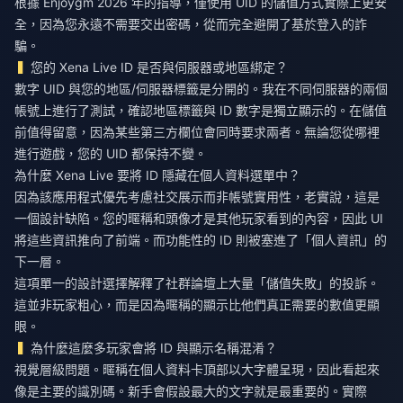
根據 Enjoygm 2026 年的指導，僅使用 UID 的儲值方式實際上更安
全，因為您永遠不需要交出密碼，從而完全避開了基於登入的詐
騙。
您的 Xena Live ID 是否與伺服器或地區綁定？
數字 UID 與您的地區/伺服器標籤是分開的。我在不同伺服器的兩個
帳號上進行了測試，確認地區標籤與 ID 數字是獨立顯示的。在儲值
前值得留意，因為某些第三方欄位會同時要求兩者。無論您從哪裡
進行遊戲，您的 UID 都保持不變。
為什麼 Xena Live 要將 ID 隱藏在個人資料選單中？
因為該應用程式優先考慮社交展示而非帳號實用性，老實說，這是
一個設計缺陷。您的暱稱和頭像才是其他玩家看到的內容，因此 UI
將這些資訊推向了前端。而功能性的 ID 則被塞進了「個人資訊」的
下一層。
這項單一的設計選擇解釋了社群論壇上大量「儲值失敗」的投訴。
這並非玩家粗心，而是因為暱稱的顯示比他們真正需要的數值更顯
眼。
為什麼這麼多玩家會將 ID 與顯示名稱混淆？
視覺層級問題。暱稱在個人資料卡頂部以大字體呈現，因此看起來
像是主要的識別碼。新手會假設最大的文字就是最重要的。實際