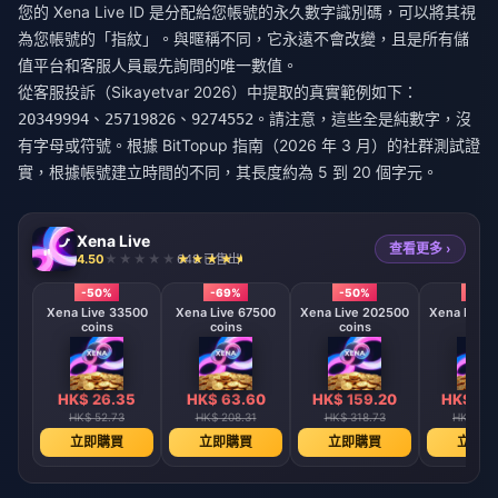
您的 Xena Live ID 是分配給您帳號的永久數字識別碼，可以將其視
為您帳號的「指紋」。與暱稱不同，它永遠不會改變，且是所有儲
值平台和客服人員最先詢問的唯一數值。
從客服投訴（Sikayetvar 2026）中提取的真實範例如下：
、
、
。請注意，這些全是純數字，沒
20349994
25719826
9274552
有字母或符號。根據 BitTopup 指南（2026 年 3 月）的社群測試證
實，根據帳號建立時間的不同，其長度約為 5 到 20 個字元。
Xena Live
查看更多 ›
4.50
648 已售出
-50%
-69%
-50%
-50
Xena Live 33500
Xena Live 67500
Xena Live 202500
Xena Live 
coins
coins
coins
coin
HK$ 26.35
HK$ 63.60
HK$ 159.20
HK$ 31
HK$ 52.73
HK$ 208.31
HK$ 318.73
HK$ 640
立即購買
立即購買
立即購買
立即購