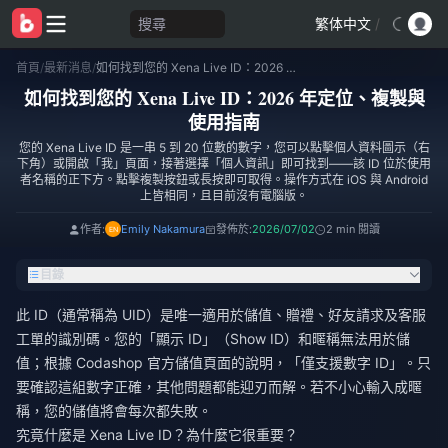
搜尋
繁体中文
/
首頁
/
最新消息
/
如何找到您的 Xena Live ID：2026 年定位、複製與使用指南
如何找到您的 Xena Live ID：2026 年定位、複製與
使用指南
您的 Xena Live ID 是一串 5 到 20 位數的數字，您可以點擊個人資料圖示（右
下角）或開啟「我」頁面，接著選擇「個人資訊」即可找到——該 ID 位於使用
者名稱的正下方。點擊複製按鈕或長按即可取得。操作方式在 iOS 與 Android
上皆相同，且目前沒有電腦版。
作者:
Emily Nakamura
發佈於:
2026/07/02
2 min 閱讀
目錄
此 ID（通常稱為 UID）是唯一適用於儲值、贈禮、好友請求及客服
工單的識別碼。您的「顯示 ID」（Show ID）和暱稱無法用於儲
值；根據 Codashop 官方儲值頁面的說明，「僅支援數字 ID」。只
要確認這組數字正確，其他問題都能迎刃而解。若不小心輸入成暱
稱，您的儲值將會每次都失敗。
究竟什麼是 Xena Live ID？為什麼它很重要？