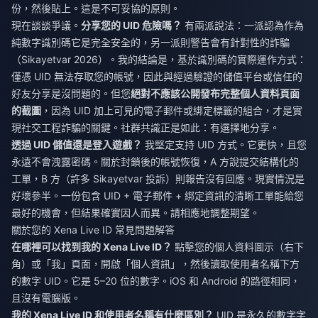
份，然後貼上。這是不可妥協的原則。
現在談談爭議。
分享您的 UID 危險嗎？
有兩派說法：一派認為作為
純數字識別碼它是完全安全的，另一派則警告會有針對性的詐騙
（Sikayetvar 2026）。我的結論是，基於識別碼的實際運作方式：
僅憑 UID 無法存取您的帳號，因此與經過驗證的儲值平台或信任的
好友分享是沒問題的。但您
絕對不應該公開發布完整個人資料頁面
的截圖
，因為 UID 加上可見的電子郵件或綁定標籤的組合，才是實
現社交工程詐騙的關鍵。社群共識正是如此：有選擇地分享。
透過 UID 儲值還是登入遊戲？
我堅定支持 UID 方式。它更快，且您
永遠不會洩露密碼。關於封鎖後的帳號恢復，A 方說提交結構化的
工單，B 方（許多 Sikayetvar 投訴）則報告沒有回應。現實情況是
好壞參半。一份包含 UID + 電子郵件 + 綁定資訊的清晰工單能給您
最好的機會，但結果確實因人而異。請相應地調整期望。
關於您的 Xena Live ID 常見問題解答
在哪裡可以找到我的 Xena Live ID？
點擊您的個人資料圖示（右下
角）或「我」頁面，開啟「個人資訊」，然後讀取使用者名稱下方
的數字 UID。它是 5–20 位的數字。iOS 和 Android 的路徑相同，
且沒有電腦版。
我的 Xena Live ID 和使用者名稱有什麼區別？
UID 是永久的數字字