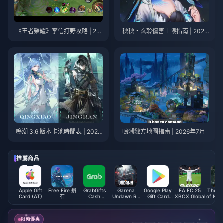
《王者榮耀》李信打野攻略 | 20
秧秧・玄聆傷害上限指南 | 2026
26年7月
年7月
鳴潮 3.6 版本卡池時間表 | 2026
鳴潮懸方地圖指南 | 2026年7月
年7月
推薦商品
Apple Gift
Free Fire 鑽
GrabGifts
Garena
Google Play
EA FC 25
The L
Card (AT)
石
Cash
Undawn RC
Gift Card
XBOX Global
of Nev
Voucher (SG)
(Philippines)
(CH)
Cab
Crystal
限時優惠