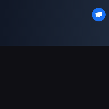
支援的付款方式
合作夥伴
Genshin Impact Wiki
Honkai: Star Rail WIKI
Zenless Zone Zero WIKI