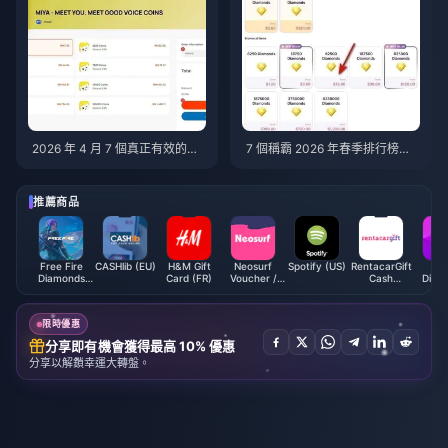
2026 年 4 月 7 個真正有效的免
7 個稱霸 2026 年春季排行榜的
費 MIYA 幣獲取技巧
Uplive 鑽石進階技巧
推薦商品
Free Fire
CASHlib (EU)
H&M Gift
Neosurf
Spotify (US)
RentacarGift
Upl
Diamonds
Card (FR)
Voucher /
Cash
Diam
(MY/SG/PH/KH)
Prepaid (EU)
Voucher
(MY)
限時優惠
分享即有機會獲得最高 10% 優惠
分享以解鎖幸運大轉盤。