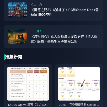
上一頁
《博德之門3》6號補丁，PC和Steam Deck需
預留150G空間
下一頁
《浪客劍心》真人版導演大友啟史任《浪人崛
起》編劇，遊戲場景等情報公佈
推薦新聞
12,000 Uplive 鑽石（美金 $20
2026 年春季贈禮活動 Uplive 鑽