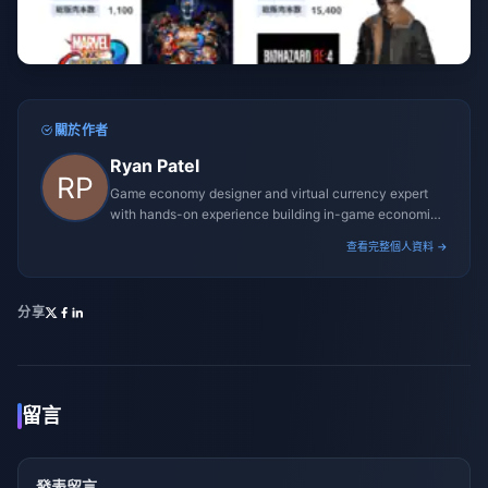
關於作者
Ryan Patel
Game economy designer and virtual currency expert
with hands-on experience building in-game economies
for MMO and mobile titles.
查看完整個人資料 →
分享
留言
發表留言