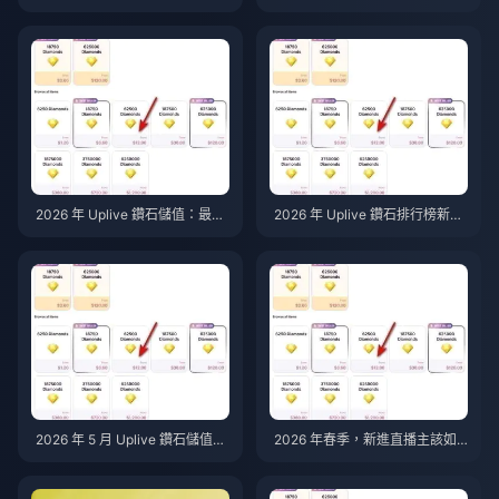
5）搭配 VIP 5 倍加成 — 2026
石美國地區價格：完整方案解析
年 5 月完整價值分析
與高 CP 值建議
2026 年 Uplive 鑽石儲值：最佳
2026 年 Uplive 鑽石排行榜新手
方案排名（最高可省 20%）
指南：7 個真正有效的策略
2026 年 5 月 Uplive 鑽石儲值方
2026 年春季，新進直播主該如
案前 7 名：最佳性價比排名
何最大化 Uplive 鑽石收益？