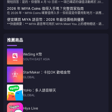
簡短回答：是的，但僅限 4 月 10 日前。一項已確認的儲值活動將於 2026
會以低至 3 折的優惠購買金幣，累積里程碑獎勵，並同時抽取 S 級大獎。
年 2 月 11 日至 4 月 10 日期間進行，屆時每枚代幣價格約為 0.00173 美
若錯過這段期間，您就必須以原價購買所有商品。
2026 年 MIYA Coins 值得入手嗎？完整買家指南
元，比應用程式內標準費率 0.00263 美元低約 70%。根據過往更新週期
在 2026 年，MIYA Coins 確實值得入手，但前提是你要用對地方。該應用
的社群數據顯示，活動結束後價格會在一夜之間飆升 60% 至 70%。代幣
程式的 AI 語音功能、送禮機制和排行榜工具都需要使用 Coins，且活動組
永不過期，因此對於活躍用戶而言，提前儲值幾乎零風險。請務必注意，
便宜購買 MIYA 語音幣：2026 年最佳價格與優惠
合包在 4 月 10 日前提供高達 7 折的優惠，性價比相當高。休閒聽眾幾乎
此截止日期為最終期限。
**快速摘要：** MIYA 語音幣可用於 MIYA Meet You 上的禮物贈送、語音
不需要花費，但對於其他使用者來說，制定策略就顯得十分必要。
包及社交功能。隨著 MIYA 代幣在 2026 年 2 月創下 0.00001158 美元的
歷史新低，加上持續至 2026 年 4 月 10 日的儲值活動（包含 30% 優
惠），現在是囤貨的最佳時機。以下提供 7 個行之有效的策略、當前定價
推薦商品
以及逐步儲值指南。
WeSing K幣
SOUTH EAST ASIA
StarMaker：卡拉OK 歡唱金幣
GLOBAL
YoHo：多人語音聊天
GLOBAL
Hiya Live