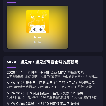
MIYA
MIYA
MIYA - 遇見你。遇見好聲音金幣 推薦新聞
2026 年 4 月 7 個真正有效的免費 MIYA 幣獲取技巧
目前獲取免費 MIYA 幣的七大最佳途徑包括：每日簽到連擊、4 月限時活
動、推薦邀請計畫、完成應用程式內任務、觀看廣告獎勵、社群禮物互贈
MIYA 2026 黃金月：把握 4 月 10 日截止日期，衝刺達成最高
以及快閃促銷視窗。將這些方法結合使用，根據社群測試顯示，免費玩家
2026 年黃金月活動將於 2026 年 2 月 17 日至 4 月 10 日舉行，為期 52
里程碑
每月實際可獲得 **170–850 枚代幣**——這足以進行 3–8 次免費抽獎，
天。期間於贈禮、語音 AI 功能及活動任務中累積消耗的金幣，皆可助您解
或在不花費分毫的情況下獲得一筆不錯的贈禮預算。2026 年 4 月是一個
MIYA 2026 年 3 月活動指南：金幣與獎勵 3 折優惠
鎖專屬外觀獎勵。4 月 10 日為最終截止日期，逾期未領取的里程碑獎勵將
特別適合累積資源的時期：「黃金月」活動持續至 4 月 10 日，而活動後
3 月 1 日至 15 日是 MIYA 2026 年曆中最具價值的 15 天。這段期間將有三
會失效，活動優惠價格亦將結束；「璀璨黃金轉盤」活動更將於 4 月 2 日
的迷你活動也已在「活動」分頁中輪番上線。
項活動同時進行——黃金月（2 月 17 日至 4 月 10 日）、超級特賣（3 月
提前結束。若您尚未達成目標，請參考以下策略，確保在活動結束前順利
MIYA Coins 2026：4 月 10 日前儲值享 7 折優惠
1 日至 15 日）以及璀璨金轉盤（2 月 17 日至 4 月 2 日）。您可以趁此機
完成挑戰。