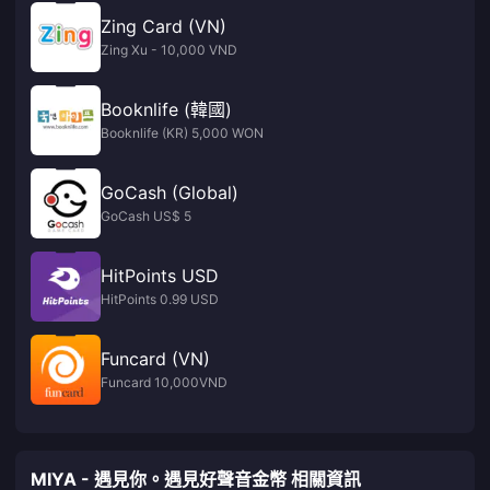
Zing Card (VN)
Zing Xu - 10,000 VND
Booknlife (韓國)
Booknlife (KR) 5,000 WON
GoCash (Global)
GoCash US$ 5
HitPoints USD
HitPoints 0.99 USD
Funcard (VN)
Funcard 10,000VND
MIYA - 遇見你。遇見好聲音金幣 相關資訊