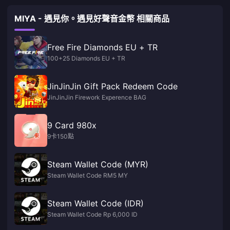
MIYA - 遇見你。遇見好聲音金幣 相關商品
Free Fire Diamonds EU + TR
100+25 Diamonds EU + TR
JinJinJin Gift Pack Redeem Code
JinJinJin Firework Experence BAG
9 Card 980x
9卡150點
Steam Wallet Code (MYR)
Steam Wallet Code RM5 MY
Steam Wallet Code (IDR)
Steam Wallet Code Rp 6,000 ID