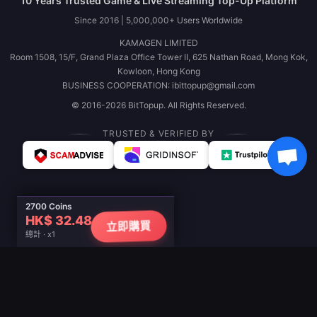
10 Years Trusted Game & Live Streaming Top-Up Platform
Since 2016 | 5,000,000+ Users Worldwide
KAMAGEN LIMITED
Room 1508, 15/F, Grand Plaza Office Tower II, 625 Nathan Road, Mong Kok,
Kowloon, Hong Kong
BUSINESS COOPERATION: ibittopup@gmail.com
© 2016-2026 BitTopup. All Rights Reserved.
TRUSTED & VERIFIED BY
2700 Coins
HK$ 32.48
立即購買
總計 · x1