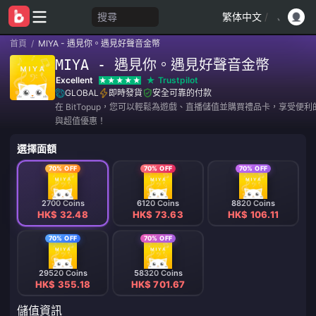
搜尋
繁体中文
/
首頁
/
MIYA - 遇見你。遇見好聲音金幣
MIYA - 遇見你。遇見好聲音金幣
Excellent
Trustpilot
GLOBAL
即時發貨
安全可靠的付款
在 BitTopup，您可以輕鬆為遊戲、直播儲值並購買禮品卡，享受便
與超值優惠！
選擇面額
70% OFF
70% OFF
70% OFF
2700 Coins
6120 Coins
8820 Coins
HK$ 32.48
HK$ 73.63
HK$ 106.11
70% OFF
70% OFF
29520 Coins
58320 Coins
HK$ 355.18
HK$ 701.67
儲值資訊