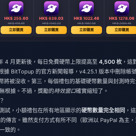
HK$ 255.60
HK$ 639.03
HK$ 1022.46
HK$ 1278.06
HK$ 416.89
HK$ 1042.23
HK$ 1667.56
HK$ 2084.46
立即購買
立即購買
立即購買
立即購買
年 4 月更新後，每日免費硬幣上限提高至
4,500 枚
，這
BitTopup 的官方新聞報導，v4.25.1 版本中刪除帳
幣將被沒收。第三，每個禮包的基礎硬幣數量與封測時完
無根據。不過，獎勵的
時效窗口
確實縮短了。
包？
測試，小額禮包在所有地區顯示的
硬幣數量完全相同
，這
」的傳言。雖然支付方式有所不同（歐洲以 PayPal 為主
一致的。