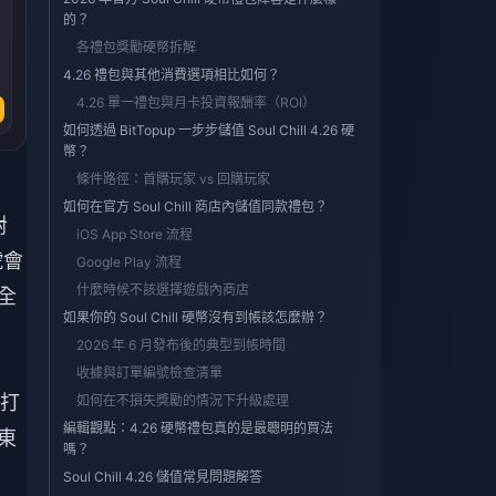
的？
各禮包獎勵硬幣拆解
4.26 禮包與其他消費選項相比如何？
4.26 單一禮包與月卡投資報酬率（ROI）
如何透過 BitTopup 一步步儲值 Soul Chill 4.26 硬
幣？
條件路徑：首購玩家 vs 回購玩家
如何在官方 Soul Chill 商店內儲值同款禮包？
對
iOS App Store 流程
號會
Google Play 流程
什麼時候不該選擇遊戲內商店
全
如果你的 Soul Chill 硬幣沒有到帳該怎麼辦？
2026 年 6 月發布後的典型到帳時間
收據與訂單編號檢查清單
打
如何在不損失獎勵的情況下升級處理
編輯觀點：4.26 硬幣禮包真的是最聰明的買法
，東
嗎？
Soul Chill 4.26 儲值常見問題解答