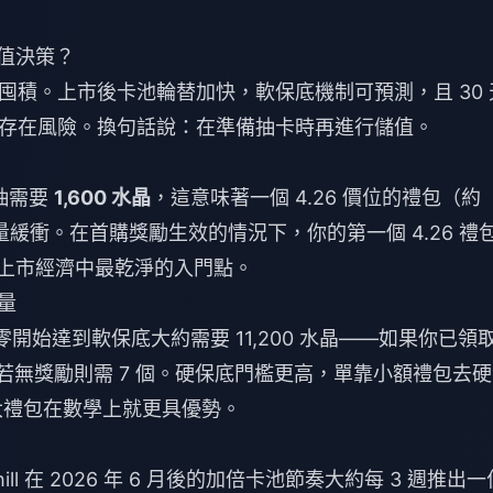
儲值決策？
積。上市後卡池輪替加快，軟保底機制可預測，且 30 
存在風險。換句話說：在準備抽卡時再進行儲值。
連抽需要
1,600 水晶
，這意味著一個 4.26 價位的禮包（約
有少量緩衝。在首購獎勵生效的情況下，你的第一個 4.26 禮
上市經濟中最乾淨的入門點。
數量
零開始達到軟保底大約需要 11,200 水晶——如果你已領
若無獎勵則需 7 個。硬保底門檻更高，單靠小額禮包去
 水晶大禮包在數學上就更具優勢。
ill 在 2026 年 6 月後的加倍卡池節奏大約每 3 週推出一