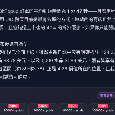
itTopup 訂單的平均到帳時間為
1 分 47 秒
——且應用
 UID 儲值目前是最有效率的方式。遊戲內的商店雖然
e 定價，且會錯過上市後約 40% 的折扣優惠。如果你只能閱
6 月發布後還有嗎？
月全球發布後已全面上線。雖然更新日誌中沒有明確標註「$4.2
$3.78 美元，以及 1,000 水晶 $1.89 美元，兩者皆享有
包區間（$1.89–$3.78）正是 4.26 價位所在的位置，且
測試皆可購買。
查看更多 ›
-39%
-39%
-39%
-39%
20000 crystals
50000 crystals
80000 crystals
100000 crystals