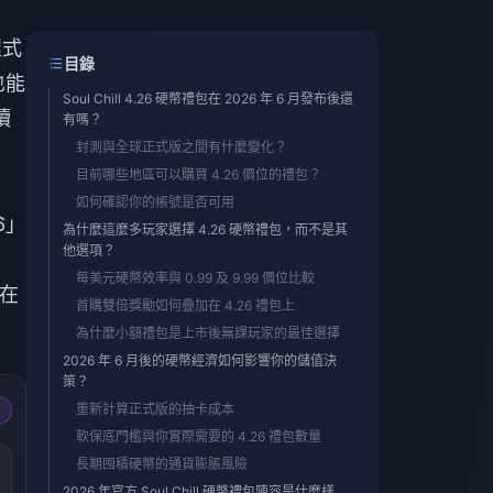
程式
目錄
也能
Soul Chill 4.26 硬幣禮包在 2026 年 6 月發布後還
讀
有嗎？
封測與全球正式版之間有什麼變化？
目前哪些地區可以購買 4.26 價位的禮包？
如何確認你的帳號是否可用
6」
為什麼這麼多玩家選擇 4.26 硬幣禮包，而不是其
他選項？
每美元硬幣效率與 0.99 及 9.99 價位比較
我在
首購雙倍獎勵如何疊加在 4.26 禮包上
為什麼小額禮包是上市後無課玩家的最佳選擇
2026 年 6 月後的硬幣經濟如何影響你的儲值決
策？
重新計算正式版的抽卡成本
軟保底門檻與你實際需要的 4.26 禮包數量
長期囤積硬幣的通貨膨脹風險
2026 年官方 Soul Chill 硬幣禮包陣容是什麼樣