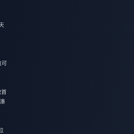
天
包可
取首
硬湊
位