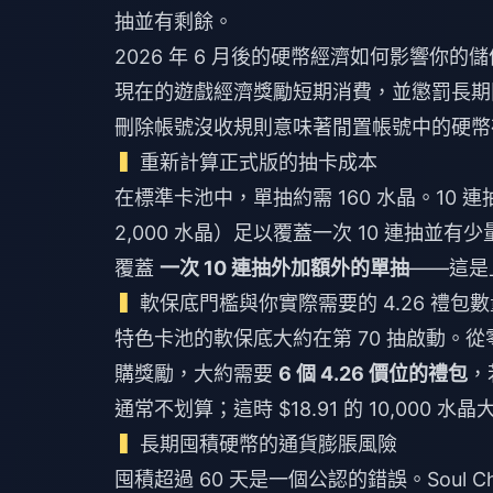
抽並有剩餘。
2026 年 6 月後的硬幣經濟如何影響你的
現在的遊戲經濟獎勵短期消費，並懲罰長期囤
刪除帳號沒收規則意味著閒置帳號中的硬幣
重新計算正式版的抽卡成本
在標準卡池中，單抽約需 160 水晶。10 
2,000 水晶）足以覆蓋一次 10 連抽並
覆蓋
一次 10 連抽外加額外的單抽
——這是
軟保底門檻與你實際需要的 4.26 禮包
特色卡池的軟保底大約在第 70 抽啟動。從
購獎勵，大約需要
6 個 4.26 價位的禮包
，
通常不划算；這時 $18.91 的 10,000
長期囤積硬幣的通貨膨脹風險
囤積超過 60 天是一個公認的錯誤。Soul Ch