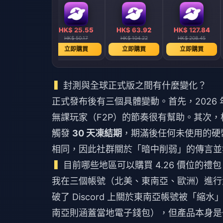
HK$ 12.74
HK$ 25.55
HK$ 63.92
HK$ 127.84
HK$ 20.85
HK$ 50.17
HK$ 104.22
HK$ 208.45
立即購買
立即購買
立即購買
立即購買
封測與全球正式版之間有什麼變化？
正式發布後有三個具體變動。首先，2026 
無課玩家（F2P）的節奏很有幫助。其次，根據 
觸發
30 天凍結期
，期滿後任何未使用的硬
相同，因此社群關於「暗中削弱」的傳言並
目前哪些地區可以購買 4.26 價位的禮
我在三個帳號（北美、東南亞、歐洲）進行
破了 Discord 上關於東南亞帳號被「縮水
南亞則涵蓋當地電子錢包），但產品本身是