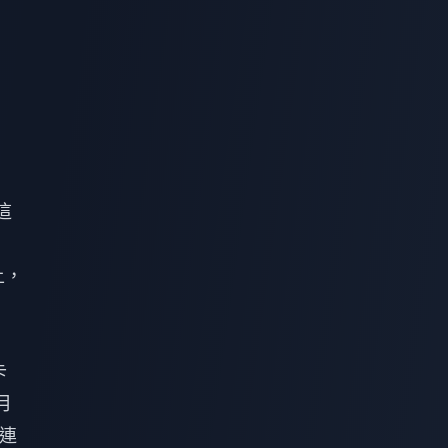
這
上，
卡
月
 連