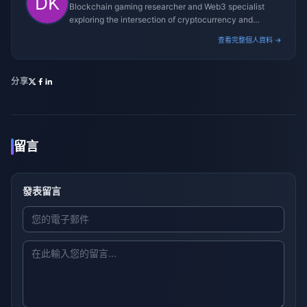
Blockchain gaming researcher and Web3 specialist
exploring the intersection of cryptocurrency and
gaming ecosystems.
查看完整個人資料 →
分享
留言
發表留言