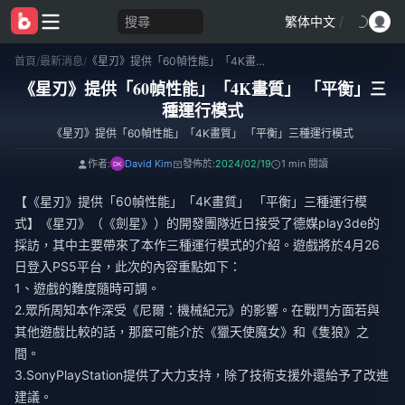
搜尋
繁体中文
/
首頁
/
最新消息
/
《星刃》提供「60幀性能」「4K畫質」 「平衡」三種運行模式
《星刃》提供「60幀性能」「4K畫質」 「平衡」三
種運行模式
《星刃》提供「60幀性能」「4K畫質」 「平衡」三種運行模式
作者:
David Kim
發佈於:
2024/02/19
1 min 閱讀
【《星刃》提供「60幀性能」「4K畫質」 「平衡」三種運行模
式】《星刃》（《劍星》）的開發團隊近日接受了德媒play3de的
採訪，其中主要帶來了本作三種運行模式的介紹。遊戲將於4月26
日登入PS5平台，此次的內容重點如下：
1、遊戲的難度隨時可調。
2.眾所周知本作深受《尼爾：機械紀元》的影響。在戰鬥方面若與
其他遊戲比較的話，那麼可能介於《獵天使魔女》和《隻狼》之
間。
3.SonyPlayStation提供了大力支持，除了技術支援外還給予了改進
建議。