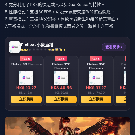
4.充分利用了PS5的快速載入以及DualSense的特性。
5.性能模式：支援60FPS，可為玩家帶來流暢的遊戲體驗。
6.畫質模式：支援4K分辨率，極致享受新生師姐的精美畫面。
7.平衡模式：介於性能和畫質模式兩者之間，取其中之平衡。
Elelive-小象直播
查看更多 ›
4.42
948 已售出
-46%
-46%
-46%
-46
Elelive 60 Elecoins
Elelive 320
Elelive 650
Elelive 
Elecoins
Elecoins
Elecoi
HK$ 10.27
HK$ 48.56
HK$ 97.27
HK$ 19
HK$ 18.91
HK$ 89.66
HK$ 179.70
HK$ 362
立即購買
立即購買
立即購買
立即購