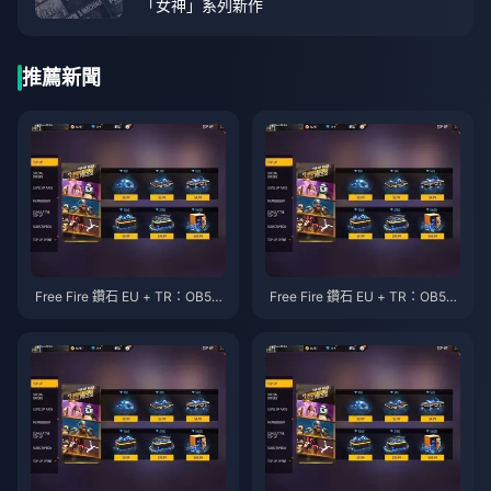
「女神」系列新作
推薦新聞
Free Fire 鑽石 EU + TR：OB53
Free Fire 鑽石 EU + TR：OB53
保底重置預算指南（2026 年 4
Booyah Pass 禮包投資報酬率
月）
(ROI) 排名 — 2026 年 4 月