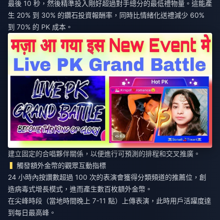
最後 10 秒，然後精準投入剛好超過對手總分的最低禮物量。這能產
生 20% 到 30% 的鑽石投資報酬率，同時比情緒化送禮減少 60%
到 70% 的 PK 成本。
建立固定的合唱夥伴關係，以便進行可預測的排程和交叉推廣。
觸發額外金幣的觀眾互動指標
24 小時內按讚數超過 100 次的表演會獲得分類頻道的推薦位，創
造病毒式增長模式，進而產生數百枚額外金幣。
在尖峰時段（當地時間晚上 7-11 點）上傳表演，此時用戶活躍度達
到每日最高峰。