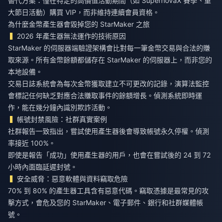
替代方案：僅在特定的高價值活動期間（如 SupernovaX 賽季、重
大節日活動）購買 VIP，而非維持連續會員資格。
為什麼金幣產生器會毀掉您的 StarMaker 之旅
2026 年產生器無法運作的技術原因
StarMaker 的伺服器端驗證架構會比對每一筆金幣交易與合法的賺
取來源。所有金幣餘額都儲存在 StarMaker 的伺服器上，而非您的
本地設備。
交易日誌系統會為每次金幣獲取建立不可更改的記錄，演算法監控
會標記任何缺乏對應合法賺取事件的餘額增長。偵測系統即時運
作，能在幾分鐘內識別欺詐活動。
帳號封禁風險：社群真實案例
社群報告一致指出，嘗試使用產生器後會導致帳號永久停權。偵測
率接近 100%。
即使是報告「成功」使用產生器的用戶，也會在嘗試後的 24 到 72
小時內面臨延遲封號。
安全威脅：惡意軟體與資料竊取危險
70% 到 80% 的產生器工具含有惡意代碼。竊取憑據是最常見的攻
擊方式，會危及您的 StarMaker、電子郵件、銀行和社群媒體帳
號。