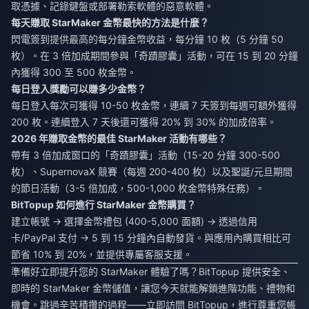
取憑據、記錄鍵盤或部署勒索軟體的惡意軟體。
每天賺取 StarMaker 金幣最快的方法是什麼？
閃電簽到提供最高的每分鐘金幣收益，每分鐘 10 枚（5 分鐘 50
枚）。在 3 倍加成期間參與「奇蹟膠囊」活動，可在 15 到 20 分鐘
內獲得 300 至 500 枚金幣。
每日登入獎勵可以賺多少金幣？
每日登入每次可獲得 10-50 枚金幣，連續 7 天簽到每週可額外獲得
200 枚。連續登入 7 天後還可獲得 20% 到 30% 的加成倍率。
2026 年賺取金幣的最佳 StarMaker 活動有哪些？
帶有 3 倍加成窗口的「奇蹟膠囊」活動（15-20 分鐘 300-500
枚）、SupernovaX 競賽（每週 200-400 枚）以及聖誕/元旦期間
的節日活動（3-5 倍加成，500-1,000 枚金幣特殊任務）。
BitTopup 如何進行 StarMaker 金幣購買？
建立帳號 → 選擇金幣禮包 (400-5,000 面額) → 透過信用
卡/PayPal 支付 → 5 到 15 分鐘內自動發貨。與應用內購買相比可
節省 10% 到 20%，並提供專屬客服支援。
準備好立即提升您的 StarMaker 體驗了嗎？BitTopup 提供安全、
即時的 StarMaker 金幣儲值，讓您今天就能解鎖進階功能、禮物和
機會。跳過辛苦積攢的過程——立即訪問 BitTopup，進行尊重您帳