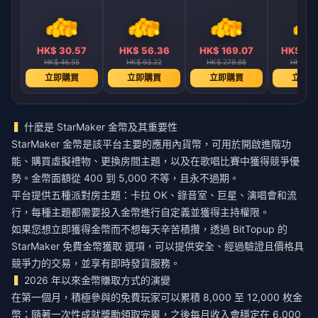
8
HK$ 30.57
HK$ 56.36
HK$ 169.07
HK$ 28
HK$ 46.55
HK$ 93.22
HK$ 279.88
HK$ 520
立即購買
立即購買
立即購買
立即購
什麼是 StarMaker 金幣及其重要性
StarMaker 金幣是該平台主要的應用內貨幣，可用於開啟進階功
能、購買虛擬禮物、更換房間主題，以及在歌唱比賽中獲得競爭優
勢。金幣面額從 400 到 5,000 不等，且永不過期。
平台提供五種派對房主題：卡拉 OK、錄音室、巨星、演唱會和流
行，每種主題都需要投入金幣進行自定義並獲得主持權限。
如果您想立即獲得金幣而不想每天辛苦積攢，透過 BitTopup 的
StarMaker 免費金幣獲取
選項，可以提供安全、經過驗證且價格具
競爭力的交易，並享有即時發貨服務。
2026 年以來金幣賺取方式的演變
在第一個月，積極參與的免費玩家可以累積 8,000 至 12,000 枚金
幣；隨著一次性成就獎勵領取完畢，之後每月收入會穩定在 6,000