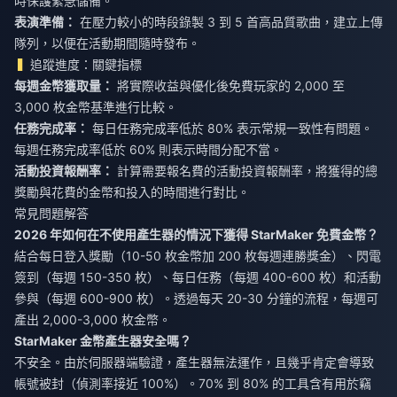
時保護緊急儲備。
表演準備：
在壓力較小的時段錄製 3 到 5 首高品質歌曲，建立上傳
隊列，以便在活動期間隨時發布。
追蹤進度：關鍵指標
每週金幣獲取量：
將實際收益與優化後免費玩家的 2,000 至
3,000 枚金幣基準進行比較。
任務完成率：
每日任務完成率低於 80% 表示常規一致性有問題。
每週任務完成率低於 60% 則表示時間分配不當。
活動投資報酬率：
計算需要報名費的活動投資報酬率，將獲得的總
獎勵與花費的金幣和投入的時間進行對比。
常見問題解答
2026 年如何在不使用產生器的情況下獲得 StarMaker 免費金幣？
結合每日登入獎勵（10-50 枚金幣加 200 枚每週連勝獎金）、閃電
簽到（每週 150-350 枚）、每日任務（每週 400-600 枚）和活動
參與（每週 600-900 枚）。透過每天 20-30 分鐘的流程，每週可
產出 2,000-3,000 枚金幣。
StarMaker 金幣產生器安全嗎？
不安全。由於伺服器端驗證，產生器無法運作，且幾乎肯定會導致
帳號被封（偵測率接近 100%）。70% 到 80% 的工具含有用於竊