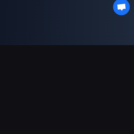
支援的付款方式
合作夥伴
Genshin Impact Wiki
Honkai: Star Rail WIKI
Zenless Zone Zero WIKI
PUBG Mobile WIKI