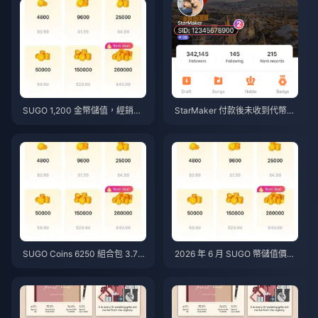
SUGO 1,200 金幣儲值，經銷商
StarMaker 付款後未收到代幣？
價格 $0.75（2026 年 6 月價格
2026 年 6 月修復與恢復指南
查詢）
SUGO Coins 6250 組合包 3.77
2026 年 6 月 SUGO 幣儲值價
美元經銷商價格：值得入手嗎？
格：第三方代儲真的比官方更便
（2026 年 6 月）
宜嗎？