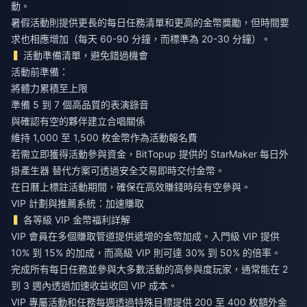
動。
暑假活動則提供更長的每日任務清單和更高的金幣獎勵，但時間要
求也相應增加（每天 60-90 分鐘，而標準為 20-30 分鐘）。
活動準備清單，避免錯過機會
活動前準備：
將體力累積至上限
準備 5 到 7 個高品質的表演錄音
與確認有空的夥伴建立合唱關係
維持 1,000 至 1,500 枚金幣作為活動報名費
若需立即獲得活動參與資金，BitTopup 提供的
StarMaker 每日外
掛產生器
替代方案可透過安全交易即時交付金幣。
在日曆上標註活動期間，確保在高效賺錢時段有空參與。
VIP 計劃與推薦系統：加速賺取
各等級 VIP 金幣福利詳解
VIP 會員在多個賺取管道提供遞增的金幣加成。入門級 VIP 提供
10% 到 15% 的加成，而高級 VIP 則可達 30% 到 50% 的倍率。
完成所有每日任務並參與大多數活動的高參與度玩家，通常能在 2
到 3 週內透過加速收益收回 VIP 成本。
VIP 專屬活動和任務每週透過特殊目標提供 200 至 400 枚額外金