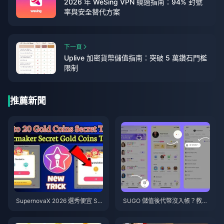
2026 年 WeSing VPN 繞過指南：94% 封號
率與安全替代方案
下一頁
Uplive 加密貨幣儲值指南：突破 5 萬鑽石門檻
限制
推薦新聞
SupernovaX 2026 選秀便宜 Sta
SUGO 儲值後代幣沒入帳？教你
rMaker 金幣（享 12-23% 折
如何解決並避免在 2026 年遭到
扣）
封號