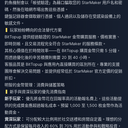
釣魚機制會以「帳號驗證」為藉口騙取您的 StarMaker 用戶名和密
碼，然後在暗網市場出售這些憑據。
鍵盤記錄器會擷取銀行憑據、個人通訊以及儲存在受感染設備上的
敏感文件。
玩家紛紛轉向的合法替代方案
BitTopup 提供經過驗證的 StarMaker 金幣購買服務，價格實惠、
即時到帳，且交易流程完全符合 StarMaker 的服務條款。
其核心價值在於時間效率——在 BitTopup 購買金幣只需 5 分鐘，
而透過優化後的辛苦積攢則需要 20 到 40 小時。
客服品質是 BitTopup 與應用內直接購買的區別所在，專業的支援
團隊會解決交易問題，並提供經常低於 StarMaker 官方定價的促銷
折扣。
明智的金幣管理：消費與儲蓄策略
新手與資深玩家的優先消費指南
新手玩家：
優先將金幣花在回報率高的活動報名費上，這些活動提
供的完成獎金應超過報名成本。預留 1,000 至 1,500 枚金幣作為活
動資金。
資深玩家：
可分配較大比例用於社交送禮和房間自定義。理想的分
配方式是保留每月收入的 60% 到 70% 用於活動參與和戰略投資，