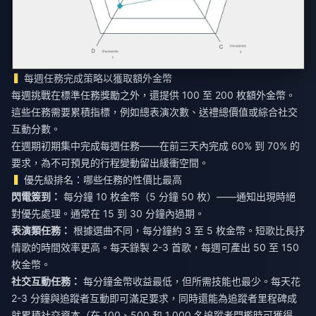
每週任務完成策略以獲取額外金幣
每週挑戰在標準任務獎勵之外，還提供 100 至 200 枚額外金幣。
這些任務需要累積指標，例如總表演次數、送禮總價值或綜合社交
互動分數。
在週期初期集中完成每週任務——在前三天內完成 60% 到 70% 的
要求，為不可預見的行程變動留出緩衝空間。
優先級排名：哪些任務的性價比最高
閃電簽到：
每分鐘 10 枚金幣（5 分鐘 50 枚）——通知出現時絕
對優先處理。通常在 15 到 30 分鐘內過期。
表演類任務：
根據選曲不同，每分鐘約 3 至 5 枚金幣。短歌比長抒
情歌的時間效率更高。每天錄製 2-3 首歌，每週可產出 50 至 150
枚金幣。
社交互動任務：
每分鐘金幣收益最低，但所需技能也最少。每天花
2-3 分鐘與追蹤者互動即可滿足要求，同時還能為追蹤者里程碑成
就累積社交資本（在 100、500 和 1,000 名追蹤者門檻時可獲得