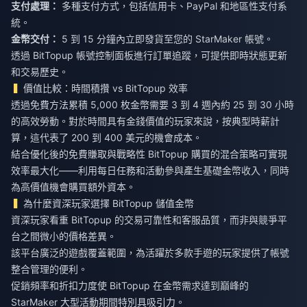
支付處理：
多種支付方式，包括信用卡、PayPal 和地區性支付系
統。
金幣交付：
5 到 15 分鐘內立即發貨至您的 StarMaker 帳號。
透過 BitTopup 帳號控制面板進行訂單追蹤，可提供即時狀態更新
和交易歷史。
價值比較：時間積攢 vs BitTopup 效率
透過免費方法累積 5,000 枚金幣需要 3 到 4 週內約 25 到 30 小時
的高效勞動。對於時間具有金錢價值的玩家來說，按典型時薪計
算，這代表了 200 到 400 美元的機會成本。
結合優化後的免費賺取與戰略性 BitTopup 購買的混合策略可實現
效率最大化——利用每日任務和活動參與產生基礎金幣收入，同時
為高價值機會購買額外資本。
為什麼資深玩家選擇 BitTopup 儲值金幣
資深玩家看重 BitTopup 的交易可靠性和客服品質，而非與競爭平
台之間微小的價格差異。
該平台廣泛的遊戲覆蓋範圍，為活躍於多款手遊的玩家提供了帳號
整合管理的便利。
促銷頻率和折扣力度使 BitTopup 在金幣需求達到巔峰的
StarMaker 大型活動期間特別具吸引力。