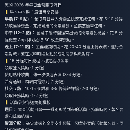
您的 2026 年每日金幣賺取流程
早、中、晚：最佳時間安排
早晨 (7-9 點)：
領取每日登入獎勵並快速完成任務。花 5-10 分鐘
領取連勝獎金，完成可用的閃電簽到，並搞定簡單任務。
中午 (12-2 點)：
留意午餐時間經常出現的閃電簽到機會。花 5 分
鐘檢查 App 即可獲取 50 枚金幣獎勵。
晚上 (7-11 點)：
主要賺錢時段。花 20-40 分鐘上傳表演、進行合
唱對戰，並在尖峰時段互動加成期間參與派對房。
15 分鐘每日流程，穩定獲取金幣
領取登入獎勵 (1 分鐘)
使用熟練歌曲上傳一次快速表演 (3-4 分鐘)
若有通知，領取閃電簽到 (1 分鐘)
社交互動：10-15 個讚和 3-5 條簡短評論 (2-3 分鐘)
領取任務獎勵 (1-2 分鐘)
活動參與每週規劃模板
週日：
審查活動日曆——識別即將到來的活動、持續時間、報名要
求和獎勵結構。
資源分配：
確定本週的金幣支出預算，預留必要的活動報名費，同