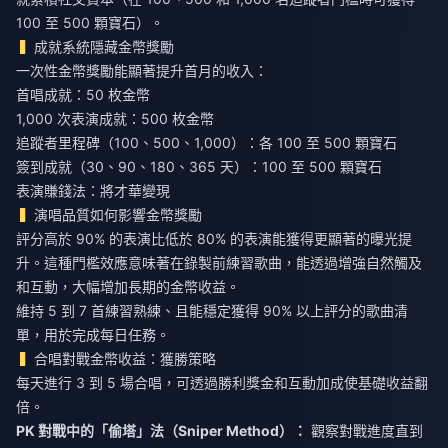
100 至 500 顆寶石）。
成就系統隱藏金幣獎勵
一次性金幣獎勵能顯著提升首月的收入：
首唱成就：50 枚金幣
1,000 次表演成就：500 枚金幣
追蹤者里程碑（100、500、1,000）：各 100 至 500 顆寶石
簽到成就（30、90、180、365 天）：100 至 500 顆寶石
表演賺錢法：將才華變現
演唱品質如何影響金幣獎勵
評分高於 90% 的表演比低於 80% 的表演能獲得更顯著的曝光提
升。這種門檻效應意味著在錄製前練習歌曲，能透過增強自然觸及
和互動，大幅增加長期的金幣收益。
維持 5 到 7 首練習熟練、且能穩定獲得 90% 以上評分的歌曲清
單，用於完成每日任務。
合唱對戰金幣收益：獲勝策略
每天進行 3 到 5 場合唱，可透過勝利獎金和互動加成使基礎收益翻
倍。
PK 對戰中的「偷塔」法（Sniper Method）：
觀察對戰進度直到