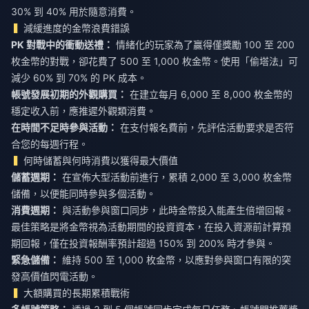
30% 到 40% 用於隨意消費。
減緩進度的金幣浪費錯誤
PK 對戰中的衝動送禮：
情緒化的玩家為了贏得僅獎勵 100 至 200
枚金幣的對戰，卻花費了 500 至 1,000 枚金幣。使用「偷塔法」可
減少 60% 到 70% 的 PK 成本。
帳號發展初期的外觀購買：
在建立每月 6,000 至 8,000 枚金幣的
穩定收入前，應推遲外觀類消費。
在時間不足時參與活動：
在支付報名費前，先評估活動要求是否符
合您的每週行程。
何時儲蓄與何時消費以獲得最大價值
儲蓄週期：
在宣佈大型活動前進行，累積 2,000 至 3,000 枚金幣
儲備，以便能同時參與多個活動。
消費週期：
與活動參與窗口同步，此時金幣投入能產生倍增回報。
最佳策略是將金幣視為活動期間的投資資本，在投入資源前計算預
期回報，僅在投資報酬率預計超過 150% 到 200% 時才參與。
緊急儲備：
維持 500 至 1,000 枚金幣，以應對參與窗口有限的突
發高價值閃電活動。
大額購買的長期累積戰術