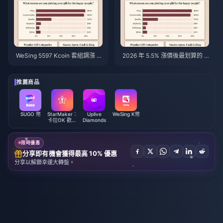
WeSing 5597 Kcoin 套組調漲 5.
2026 年 5.5% 漲價後最划算的 W
5% 後的價格：v8.2 版本詳細分
eSing K 幣儲值攻略：真實數
析（2026）
據、實測管道與最終建議
推薦商品
SUGO 幣
StarMaker：
Uplive
WeSing K幣
卡拉OK 歡唱
Diamonds
金幣
限時優惠
分享即有機會獲得最高 10% 優惠
分享以解鎖幸運大轉盤。