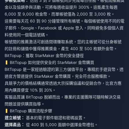
多帳號策略：
透過 3 到 5 個帳號同步完成每日任務、帳號間推薦獎
金以及協調參與活動，可將每週收益提升 300%。這能產生每週
6,000 至 9,000 枚金幣，而單帳號僅為 2,000 至 3,000 枚。
這需要每天花 60 到 90 分鐘管理所有帳號。每個帳號使用不同的電
子郵件、Google、Facebook 或 Apple 登入，同時避免多個個人資
料使用同一個電話號碼。
帳號間的推薦激活可創造閉環賺取系統，您的主帳號可從分身帳號
的註冊和儲值中獲得推薦獎金，產生 400 至 500 枚額外金幣。
BitTopup：獲取 StarMaker 金幣的安全捷徑
BitTopup 如何提供安全的 StarMaker 金幣購買
BitTopup 是一家經過驗證的第三方儲值平台，專精於手遊貨幣，透
過官方管道提供 StarMaker 金幣購買，完全符合服務條款。
具競爭力的價格結構通常透過大宗採購協議和促銷合作，比官方應
用內購買便宜 10% 到 20%。
客服品質讓 BitTopup 脫穎而出，專業的支援團隊可隨時解決交易
問題並提供購買指導。
BitTopup 購買流程步驟
建立帳號：
基本的電子郵件驗證和密碼設置。
選擇產品：
從 400 到 5,000 面額中選擇金幣禮包。