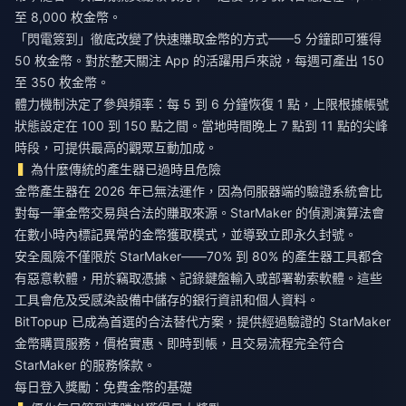
至 8,000 枚金幣。
「閃電簽到」徹底改變了快速賺取金幣的方式——5 分鐘即可獲得
50 枚金幣。對於整天關注 App 的活躍用戶來說，每週可產出 150
至 350 枚金幣。
體力機制決定了參與頻率：每 5 到 6 分鐘恢復 1 點，上限根據帳號
狀態設定在 100 到 150 點之間。當地時間晚上 7 點到 11 點的尖峰
時段，可提供最高的觀眾互動加成。
為什麼傳統的產生器已過時且危險
金幣產生器在 2026 年已無法運作，因為伺服器端的驗證系統會比
對每一筆金幣交易與合法的賺取來源。StarMaker 的偵測演算法會
在數小時內標記異常的金幣獲取模式，並導致立即永久封號。
安全風險不僅限於 StarMaker——70% 到 80% 的產生器工具都含
有惡意軟體，用於竊取憑據、記錄鍵盤輸入或部署勒索軟體。這些
工具會危及受感染設備中儲存的銀行資訊和個人資料。
BitTopup 已成為首選的合法替代方案，提供經過驗證的 StarMaker
金幣購買服務，價格實惠、即時到帳，且交易流程完全符合
StarMaker 的服務條款。
每日登入獎勵：免費金幣的基礎