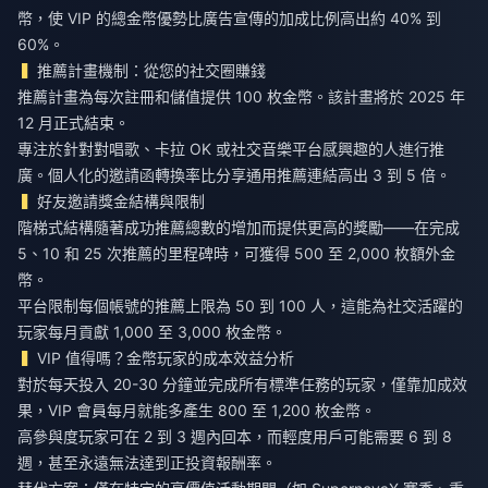
幣，使 VIP 的總金幣優勢比廣告宣傳的加成比例高出約 40% 到
60%。
推薦計畫機制：從您的社交圈賺錢
推薦計畫為每次註冊和儲值提供 100 枚金幣。該計畫將於 2025 年
12 月正式結束。
專注於針對對唱歌、卡拉 OK 或社交音樂平台感興趣的人進行推
廣。個人化的邀請函轉換率比分享通用推薦連結高出 3 到 5 倍。
好友邀請獎金結構與限制
階梯式結構隨著成功推薦總數的增加而提供更高的獎勵——在完成
5、10 和 25 次推薦的里程碑時，可獲得 500 至 2,000 枚額外金
幣。
平台限制每個帳號的推薦上限為 50 到 100 人，這能為社交活躍的
玩家每月貢獻 1,000 至 3,000 枚金幣。
VIP 值得嗎？金幣玩家的成本效益分析
對於每天投入 20-30 分鐘並完成所有標準任務的玩家，僅靠加成效
果，VIP 會員每月就能多產生 800 至 1,200 枚金幣。
高參與度玩家可在 2 到 3 週內回本，而輕度用戶可能需要 6 到 8
週，甚至永遠無法達到正投資報酬率。