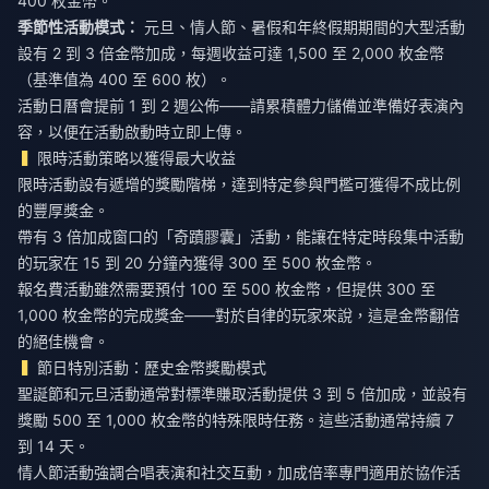
400 枚金幣。
季節性活動模式：
元旦、情人節、暑假和年終假期期間的大型活動
設有 2 到 3 倍金幣加成，每週收益可達 1,500 至 2,000 枚金幣
（基準值為 400 至 600 枚）。
活動日曆會提前 1 到 2 週公佈——請累積體力儲備並準備好表演內
容，以便在活動啟動時立即上傳。
限時活動策略以獲得最大收益
限時活動設有遞增的獎勵階梯，達到特定參與門檻可獲得不成比例
的豐厚獎金。
帶有 3 倍加成窗口的「奇蹟膠囊」活動，能讓在特定時段集中活動
的玩家在 15 到 20 分鐘內獲得 300 至 500 枚金幣。
報名費活動雖然需要預付 100 至 500 枚金幣，但提供 300 至
1,000 枚金幣的完成獎金——對於自律的玩家來說，這是金幣翻倍
的絕佳機會。
節日特別活動：歷史金幣獎勵模式
聖誕節和元旦活動通常對標準賺取活動提供 3 到 5 倍加成，並設有
獎勵 500 至 1,000 枚金幣的特殊限時任務。這些活動通常持續 7
到 14 天。
情人節活動強調合唱表演和社交互動，加成倍率專門適用於協作活