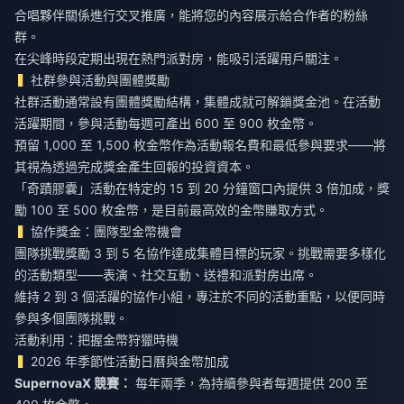
合唱夥伴關係進行交叉推廣，能將您的內容展示給合作者的粉絲
群。
在尖峰時段定期出現在熱門派對房，能吸引活躍用戶關注。
社群參與活動與團體獎勵
社群活動通常設有團體獎勵結構，集體成就可解鎖獎金池。在活動
活躍期間，參與活動每週可產出 600 至 900 枚金幣。
預留 1,000 至 1,500 枚金幣作為活動報名費和最低參與要求——將
其視為透過完成獎金產生回報的投資資本。
「奇蹟膠囊」活動在特定的 15 到 20 分鐘窗口內提供 3 倍加成，獎
勵 100 至 500 枚金幣，是目前最高效的金幣賺取方式。
協作獎金：團隊型金幣機會
團隊挑戰獎勵 3 到 5 名協作達成集體目標的玩家。挑戰需要多樣化
的活動類型——表演、社交互動、送禮和派對房出席。
維持 2 到 3 個活躍的協作小組，專注於不同的活動重點，以便同時
參與多個團隊挑戰。
活動利用：把握金幣狩獵時機
2026 年季節性活動日曆與金幣加成
SupernovaX 競賽：
每年兩季，為持續參與者每週提供 200 至