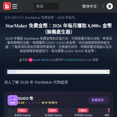
搜尋
繁体中文
/
首頁
/
最新消息
/
StarMaker 免費金幣：2026 年每月獲取 8,000+ 金幣（無需產生器）
StarMaker 免費金幣：2026 年每月獲取 8,000+ 金幣
（無需產生器）
2026 年獲取 StarMaker 免費金幣的正當方法，可透過優化每日流程、參與活
動和策略性互動，每週獲得 2,000-3,000 枚金幣，完全無需冒險使用產生
器。了解資深玩家如何運用閃電簽到、任務優先排序、奇蹟膠囊倍增器以及多
帳號策略等實證技巧，每月累積 6,000-8,000 枚金幣。
作者:
Sarah Mitchell
發佈於:
2026/02/04
4 min 閱讀
目錄
深入了解 2026 年 StarMaker 代幣經濟
SUGO 幣
查看更多 ›
4.50
860 已售出
-34%
-40%
-40%
-45
s
6250 Coins
12500 Coins
37500 Coins
65000 C