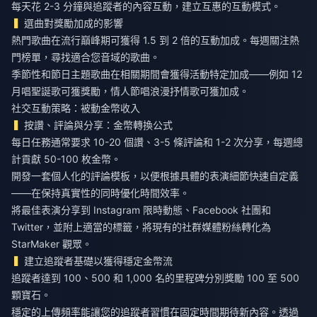
每天花 2-3 分鐘與追蹤者的內容互動，建立互惠的互動模式。
選曲對獎勵加成的影響
熱門歌曲在流行巔峰期可獲得 1.5 到 2 倍的互動加成。每週關注熱
門榜單，尋找適合您音域的歌曲。
季節性和節日主題歌曲在相關期間會獲得活動特定加成——例如 12
月唱聖誕歌可獲獎勵，情人節唱浪漫抒情歌可獲加成。
社交互動策略：被動金幣收入
按讚、評論與分享：金幣轉換公式
每日任務通常要求 10-20 個讚、3-5 條評論和 1-2 次分享，每週總
計貢獻 50-100 枚金幣。
開發一套個人化的評論模板，以便根據具體的表演細節快速自定義
——在保持真實性的同時優化時間效率。
將最佳表演分享到 Instagram 限時動態、Facebook 社團和
Twitter，並附上適當的標籤，將現有的社群媒體粉絲轉化為
StarMaker 觀眾。
建立追蹤者基礎以獲得穩定金幣流
追蹤者達到 100、500 和 1,000 名的里程碑分別獎勵 100 至 500
顆寶石。
穩定的上傳頻率能讓您的追蹤者習慣在固定時間期待新內容。透過